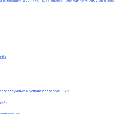
ена Всевышнего Аллаха. Правильное понимание Атрибутов Всев
тей»
благоразумных и услада благородных)»
тей»