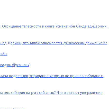
. Отрицание телесности в книге Усмана ибн Саида ад-Дарими.
л ли ад-Дарими, что Аллах описывается физическим движением?
дьбы
адж» (букв.: лик)
ллаха недостатки, отрицание которых не пришло в Коране и
ты аль-хабария на русский язык? Что означает утверждение