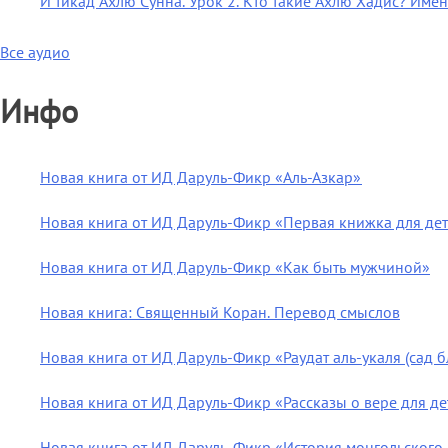
И`тикад Ахлю Сунна. Урок 2. Кто такие Ахлю Хадис? Им
Все аудио
Инфо
Новая книга от ИД Даруль-Фикр «Аль-Азкар»
Новая книга от ИД Даруль-Фикр «Первая книжка для де
Новая книга от ИД Даруль-Фикр «Как быть мужчиной»
Новая книга: Священный Коран. Перевод смыслов
Новая книга от ИД Даруль-Фикр «Раудат аль-укаля (cад 
Новая книга от ИД Даруль-Фикр «Рассказы о вере для де