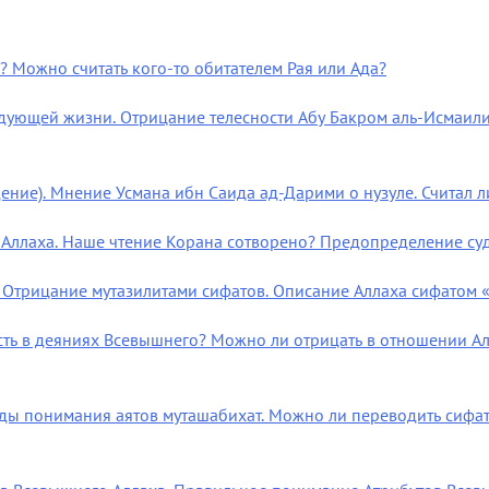
а? Можно считать кого-то обитателем Рая или Ада?
ледующей жизни. Отрицание телесности Абу Бакром аль-Исмаили
ождение). Мнение Усмана ибн Саида ад-Дарими о нузуле. Счита
ь Аллаха. Наше чтение Корана сотворено? Предопределение су
 Отрицание мутазилитами сифатов. Описание Аллаха сифатом «в
рость в деяниях Всевышнего? Можно ли отрицать в отношении А
етоды понимания аятов муташабихат. Можно ли переводить сифа