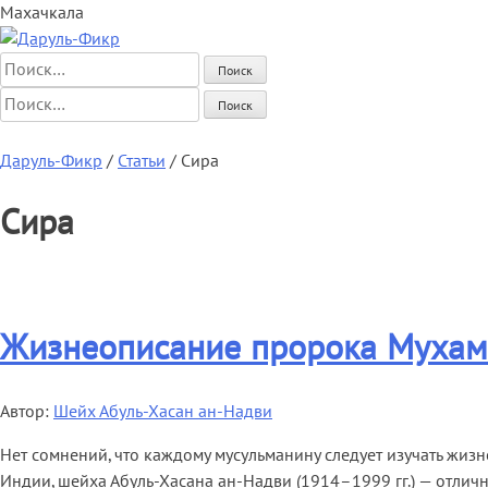
Махачкала
Найти:
Найти:
Главная
Начинающим
Статьи
Мусульманка
Аналитика
Книги
Ау
Даруль-Фикр
/
Статьи
/
Сира
Сира
Жизнеописание пророка Мухамма
Автор:
Шейх Абуль-Хасан ан-Надви
Нет сомнений, что каждому мусульманину следует изучать жизн
Индии, шейха Абуль-Хасана ан-Надви (1914–1999 гг.) — отлич