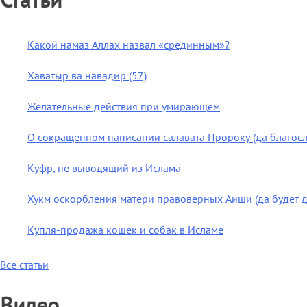
Статьи
Какой намаз Аллах назвал «срединным»?
Хаватыр ва навадир (57)
Желательные действия при умирающем
О сокращенном написании салавата Пророку (да благосло
Куфр, не выводящий из Ислама
Хукм оскорбления матери правоверных Аиши (да будет д
Купля-продажа кошек и собак в Исламе
Все статьи
Видео