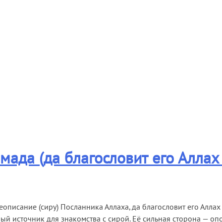
дио
Видео
Инфо
Помощь проекту
да (да благословит его Аллах 
еописание (сиру) Посланника Аллаха, да благословит его Аллах
ный источник для знакомства с сирой. Её сильная сторона — 