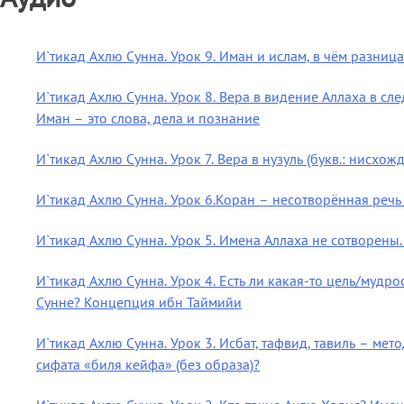
И`тикад Ахлю Сунна. Урок 9. Иман и ислам, в чём разниц
И`тикад Ахлю Сунна. Урок 8. Вера в видение Аллаха в с
Иман – это слова, дела и познание
И`тикад Ахлю Сунна. Урок 7. Вера в нузуль (букв.: нисх
И`тикад Ахлю Сунна. Урок 6.Коран – несотворённая реч
И`тикад Ахлю Сунна. Урок 5. Имена Аллаха не сотворены.
И`тикад Ахлю Сунна. Урок 4. Есть ли какая-то цель/муд
Сунне? Концепция ибн Таймийи
И`тикад Ахлю Сунна. Урок 3. Исбат, тафвид, тавиль – м
сифата «биля кейфа» (без образа)?