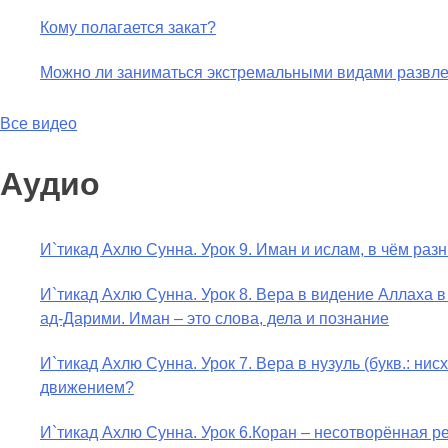
Кому полагается закат?
Можно ли заниматься экстремальными видами развл
Все видео
Аудио
И`тикад Ахлю Сунна. Урок 9. Иман и ислам, в чём раз
И`тикад Ахлю Сунна. Урок 8. Вера в видение Аллаха 
ад-Дарими. Иман – это слова, дела и познание
И`тикад Ахлю Сунна. Урок 7. Вера в нузуль (букв.: н
движением?
И`тикад Ахлю Сунна. Урок 6.Коран – несотворённая 