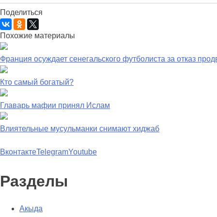
Поделиться
Похожие материалы
Франция осуждает сенегальского футболиста за отказ прод
Кто самый богатый?
Главарь мафии принял Ислам
Влиятельные мусульманки снимают хиджаб
Вконтакте
Telegram
Youtube
Разделы
Акыда