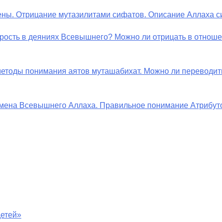
ены. Отрицание мутазилитами сифатов. Описание Аллаха си
мудрость в деяниях Всевышнего? Можно ли отрицать в отнош
– методы понимания аятов муташабихат. Можно ли переводит
? Имена Всевышнего Аллаха. Правильное понимание Атрибу
детей»