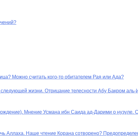
ечений?
ница? Можно считать кого-то обитателем Рая или Ада?
в следующей жизни. Отрицание телесности Абу Бакром аль-
исхождение). Мнение Усмана ибн Саида ад-Дарими о нузуле.
речь Аллаха. Наше чтение Корана сотворено? Предопределе