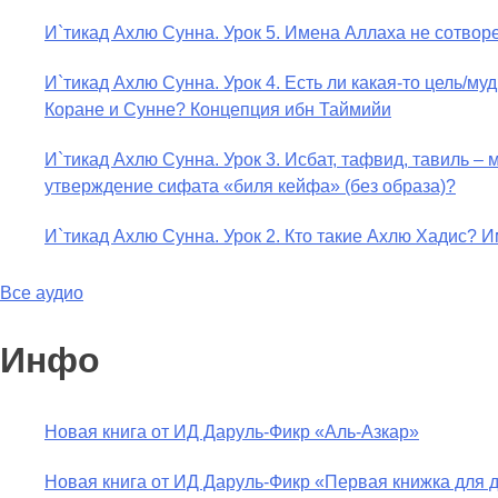
И`тикад Ахлю Сунна. Урок 5. Имена Аллаха не сотвор
И`тикад Ахлю Сунна. Урок 4. Есть ли какая-то цель/
Коране и Сунне? Концепция ибн Таймийи
И`тикад Ахлю Сунна. Урок 3. Исбат, тафвид, тавиль 
утверждение сифата «биля кейфа» (без образа)?
И`тикад Ахлю Сунна. Урок 2. Кто такие Ахлю Хадис
Все аудио
Инфо
Новая книга от ИД Даруль-Фикр «Аль-Азкар»
Новая книга от ИД Даруль-Фикр «Первая книжка для 