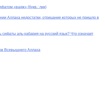
фатом «вадж» (букв.: лик)
ении Аллаха недостатки, отрицание которых не пришло в
ь сифаты аль-хабария на русский язык? Что означает
тов Всевышнего Аллаха