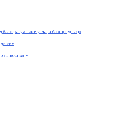
ад благоразумных и услада благородных)»
 детей»
го нашествия»