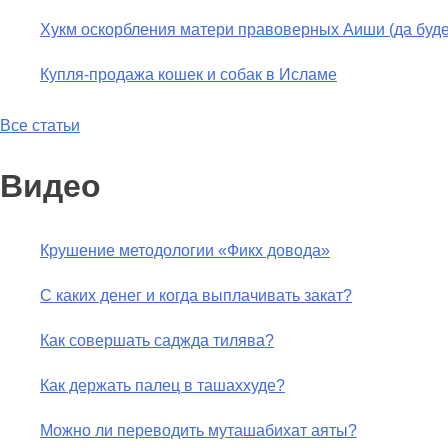
Хукм оскорбления матери правоверных Аиши (да буде
Купля-продажа кошек и собак в Исламе
Все статьи
Видео
Крушение методологии «Фикх довода»
С каких денег и когда выплачивать закат?
Как совершать саджда тилява?
Как держать палец в ташаххуде?
Можно ли переводить муташабихат аяты?