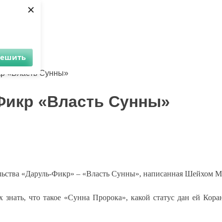
×
решить
и
Аудио
Видео
Инфо
Помощь проекту
кр «Власть Сунны»
-Фикр «Власть Сунны»
ательства «Даруль-Фикр» – «Власть Сунны», написанная Шейхом
 знать, что такое «Сунна Пророка», какой статус дан ей Кор