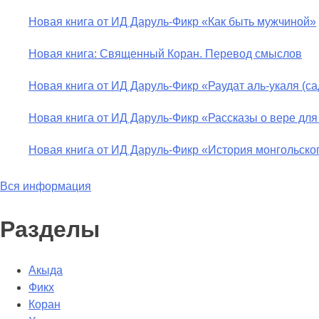
Новая книга от ИД Даруль-Фикр «Как быть мужчиной»
Новая книга: Священный Коран. Перевод смыслов
Новая книга от ИД Даруль-Фикр «Раудат аль-укаля (c
Новая книга от ИД Даруль-Фикр «Рассказы о вере для
Новая книга от ИД Даруль-Фикр «История монгольско
Вся информация
Разделы
Акыда
Фикх
Коран