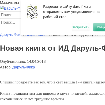
Махачкала
Разрешите сайту darulfikr.ru
отправлять вам уведомления на
Найти:
рабочий стол
Найти:
Запретить
Раз
Главная
Начинающим
Статьи
Мусульманка
Аналитика
Книг
Даруль-Фикр
/
Информация
/
Новая книга от ИД Даруль-Фи
Новая книга от ИД Даруль
Опубликовано:
14.04.2018
Автор:
Даруль-Фикр
Спешим порадовать вас тем, что в свет вышла 17-я книга изд
Книга предназначена для широкого круга читателей, желающих
сохранения ее на все грядущие времена.