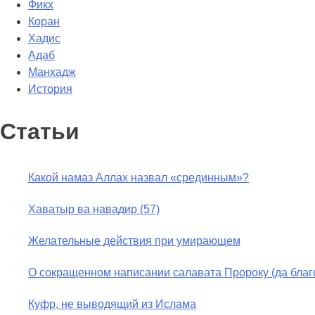
Фикх
Коран
Хадис
Адаб
Манхадж
История
Статьи
Какой намаз Аллах назвал «срединным»?
Хаватыр ва навадир (57)
Желательные действия при умирающем
О сокращенном написании салавата Пророку (да благо
Куфр, не выводящий из Ислама