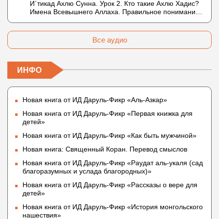
И`тикад Ахлю Сунна. Урок 2. Кто такие Ахлю Хадис?
Что означает утверждение сифата «биля кейфа»
Имена Всевышнего Аллаха. Правильное понимание
(без образа)?
Атрибутов Всевышнего Аллаха
Все аудио
ИНФО
Новая книга от ИД Даруль-Фикр «Аль-Азкар»
Новая книга от ИД Даруль-Фикр «Первая книжка для
детей»
Новая книга от ИД Даруль-Фикр «Как быть мужчиной»
Новая книга: Священный Коран. Перевод смыслов
Новая книга от ИД Даруль-Фикр «Раудат аль-укаля (cад
благоразумных и услада благородных)»
Новая книга от ИД Даруль-Фикр «Рассказы о вере для
детей»
Новая книга от ИД Даруль-Фикр «История монгольского
нашествия»