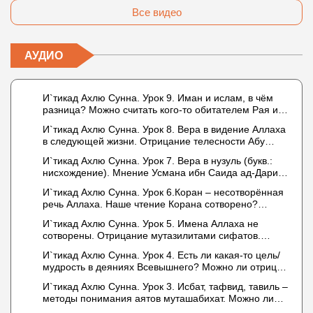
Все видео
АУДИО
И`тикад Ахлю Сунна. Урок 9. Иман и ислам, в чём
разница? Можно считать кого-то обитателем Рая или
Ада?
И`тикад Ахлю Сунна. Урок 8. Вера в видение Аллаха
в следующей жизни. Отрицание телесности Абу
Бакром аль-Исмаили. Отрицание телесности в книге
И`тикад Ахлю Сунна. Урок 7. Вера в нузуль (букв.:
Усмана ибн Саида ад-Дарими. Иман – это слова,
нисхождение). Мнение Усмана ибн Саида ад-Дарими
дела и познание
о нузуле. Считал ли ад-Дарими, что Аллах
И`тикад Ахлю Сунна. Урок 6.Коран – несотворённая
описывается физическим движением?
речь Аллаха. Наше чтение Корана сотворено?
Предопределение судьбы
И`тикад Ахлю Сунна. Урок 5. Имена Аллаха не
сотворены. Отрицание мутазилитами сифатов.
Описание Аллаха сифатом «вадж» (букв.: лик)
И`тикад Ахлю Сунна. Урок 4. Есть ли какая-то цель/
мудрость в деяниях Всевышнего? Можно ли отрицать
в отношении Аллаха недостатки, отрицание которых
И`тикад Ахлю Сунна. Урок 3. Исбат, тафвид, тавиль –
не пришло в Коране и Сунне? Концепция ибн
методы понимания аятов муташабихат. Можно ли
Таймийи
переводить сифаты аль-хабария на русский язык?