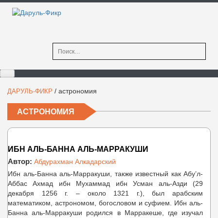
Найти:
/
астрономия
ДАРУЛЬ-ФИКР
АСТРОНОМИЯ
ИБН АЛЬ-БАННА АЛЬ-МАРРАКУШИ
Автор:
Абдурахман Алкадарский
Ибн аль-Банна аль-Марракуши, также известный как Абу’л-
Аббас Ахмад ибн Мухаммад ибн Усман аль-Азди (29
декабря 1256 г. – около 1321 г.), был арабским
математиком, астрономом, богословом и суфием. Ибн аль-
Банна аль-Марракуши родился в Марракеше, где изучал