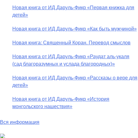
Новая книга от ИД Даруль-Фикр «Первая книжка для
детей»
Новая книга от ИД Даруль-Фикр «Как быть мужчиной»
Новая книга: Священный Коран. Перевод смыслов
Новая книга от ИД Даруль-Фикр «Раудат аль-укаля
(cад благоразумных и услада благородных)»
Новая книга от ИД Даруль-Фикр «Рассказы о вере для
детей»
Новая книга от ИД Даруль-Фикр «История
монгольского нашествия»
Вся информация