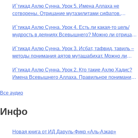
И`тикад Ахлю Сунна. Урок 5. Имена Аллаха не
сотворены. Отрицание мутазилитами сифатов.
Описание Аллаха сифатом «вадж» (букв.: лик)
И`тикад Ахлю Сунна. Урок 4. Есть ли какая-то цель/
мудрость в деяниях Всевышнего? Можно ли отрицать
в отношении Аллаха недостатки, отрицание которых
И`тикад Ахлю Сунна. Урок 3. Исбат, тафвид, тавиль –
не пришло в Коране и Сунне? Концепция ибн
методы понимания аятов муташабихат. Можно ли
Таймийи
переводить сифаты аль-хабария на русский язык?
И`тикад Ахлю Сунна. Урок 2. Кто такие Ахлю Хадис?
Что означает утверждение сифата «биля кейфа» (без
Имена Всевышнего Аллаха. Правильное понимание
образа)?
Атрибутов Всевышнего Аллаха
Все аудио
Инфо
Новая книга от ИД Даруль-Фикр «Аль-Азкар»