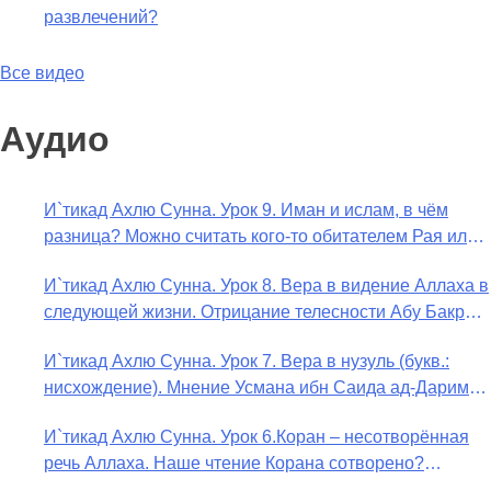
развлечений?
Все видео
Аудио
И`тикад Ахлю Сунна. Урок 9. Иман и ислам, в чём
разница? Можно считать кого-то обитателем Рая или
Ада?
И`тикад Ахлю Сунна. Урок 8. Вера в видение Аллаха в
следующей жизни. Отрицание телесности Абу Бакром
аль-Исмаили. Отрицание телесности в книге Усмана
И`тикад Ахлю Сунна. Урок 7. Вера в нузуль (букв.:
ибн Саида ад-Дарими. Иман – это слова, дела и
нисхождение). Мнение Усмана ибн Саида ад-Дарими
познание
о нузуле. Считал ли ад-Дарими, что Аллах
И`тикад Ахлю Сунна. Урок 6.Коран – несотворённая
описывается физическим движением?
речь Аллаха. Наше чтение Корана сотворено?
Предопределение судьбы