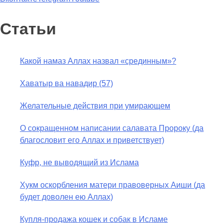
Статьи
Какой намаз Аллах назвал «срединным»?
Хаватыр ва навадир (57)
Желательные действия при умирающем
О сокращенном написании салавата Пророку (да
благословит его Аллах и приветствует)
Куфр, не выводящий из Ислама
Хукм оскорбления матери правоверных Аиши (да
будет доволен ею Аллах)
Купля-продажа кошек и собак в Исламе