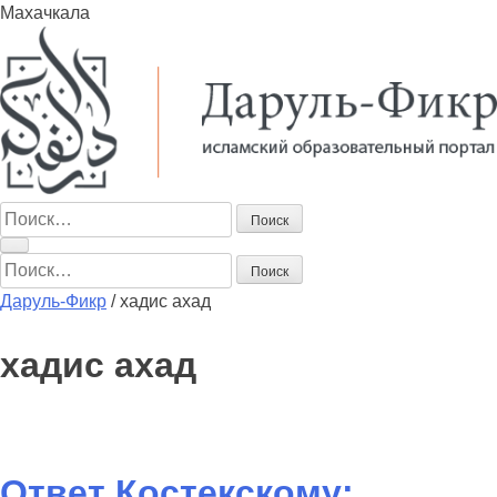
Махачкала
Найти:
Найти:
Даруль-Фикр
/
хадис ахад
хадис ахад
Ответ Костекскому: