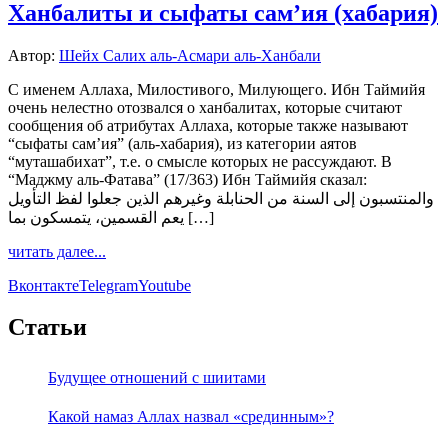
Ханбалиты и сыфаты сам’ия (хабария)
Автор:
Шейх Салих аль-Асмари аль-Ханбали
С именем Аллаха, Милостивого, Милующего. Ибн Таймийя
очень нелестно отозвался о ханбалитах, которые считают
сообщения об атрибутах Аллаха, которые также называют
“сыфаты сам’ия” (аль-хабария), из категории аятов
“муташабихат”, т.е. о смысле которых не рассуждают. В
“Маджму аль-Фатава” (17/363) Ибн Таймийя сказал:
والمنتسبون إلى السنة من الحنابلة وغيرهم الذين جعلوا لفظ التأويل
يعم القسمين، يتمسكون بما […]
читать далее...
Вконтакте
Telegram
Youtube
Статьи
Будущее отношений с шиитами
Какой намаз Аллах назвал «срединным»?