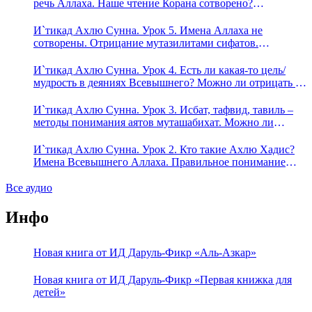
речь Аллаха. Наше чтение Корана сотворено?
Предопределение судьбы
И`тикад Ахлю Сунна. Урок 5. Имена Аллаха не
сотворены. Отрицание мутазилитами сифатов.
Описание Аллаха сифатом «вадж» (букв.: лик)
И`тикад Ахлю Сунна. Урок 4. Есть ли какая-то цель/
мудрость в деяниях Всевышнего? Можно ли отрицать в
отношении Аллаха недостатки, отрицание которых не
пришло в Коране и Сунне? Концепция ибн Таймийи
И`тикад Ахлю Сунна. Урок 3. Исбат, тафвид, тавиль –
методы понимания аятов муташабихат. Можно ли
переводить сифаты аль-хабария на русский язык? Что
означает утверждение сифата «биля кейфа» (без образа)?
И`тикад Ахлю Сунна. Урок 2. Кто такие Ахлю Хадис?
Имена Всевышнего Аллаха. Правильное понимание
Атрибутов Всевышнего Аллаха
Все аудио
Инфо
Новая книга от ИД Даруль-Фикр «Аль-Азкар»
Новая книга от ИД Даруль-Фикр «Первая книжка для
детей»