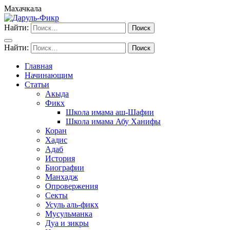
Махачкала
Найти:
Найти:
Главная
Начинающим
Статьи
Акыда
Фикх
Школа имама аш-Шафии
Школа имама Абу Ханифы
Коран
Хадис
Адаб
История
Биографии
Манхадж
Опровержения
Секты
Усуль аль-фикх
Мусульманка
Дуа и зикры