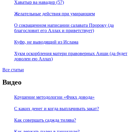
Хаватыр ва навадир (57)
Желательные действия при умирающем
О сокращенном написании салавата Пророку (да
благословит его Аллах и приветствует)
Куфр, не выводящий из Ислама
Хукм оскорбления матери правоверных Аиши (да будет
доволен ею Аллах)
Все статьи
Видео
Крушение методологии «Фикх довода»
С каких денег и когда выплачивать закат?
Как совершать саджда тилява?
Как держать палец в ташаххуде?