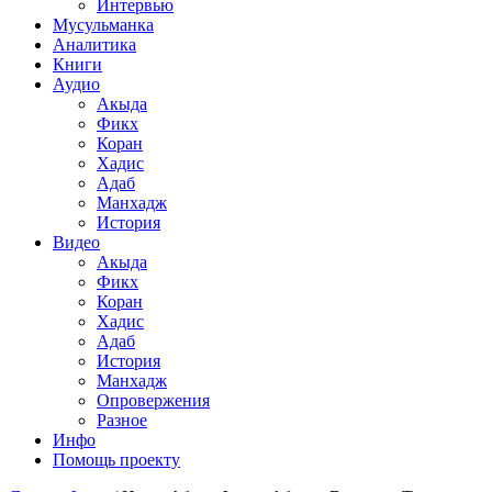
Интервью
Мусульманка
Аналитика
Книги
Аудио
Акыда
Фикх
Коран
Хадис
Адаб
Манхадж
История
Видео
Акыда
Фикх
Коран
Хадис
Адаб
История
Манхадж
Опровержения
Разное
Инфо
Помощь проекту