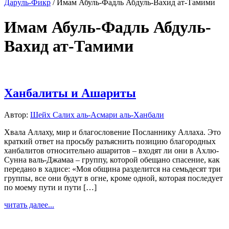
Даруль-Фикр
/
Имам Абуль-Фадль Абдуль-Вахид ат-Тамими
Имам Абуль-Фадль Абдуль-
Вахид ат-Тамими
Ханбалиты и Ашариты
Автор:
Шейх Салих аль-Асмари аль-Ханбали
Хвала Аллаху, мир и благословение Посланнику Аллаха. Это
краткий ответ на просьбу разъяснить позицию благородных
ханбалитов относительно ашаритов – входят ли они в Ахлю-
Сунна валь-Джамаа – группу, которой обещано спасение, как
передано в хадисе: «Моя община разделится на семьдесят три
группы, все они будут в огне, кроме одной, которая последует
по моему пути и пути […]
читать далее...