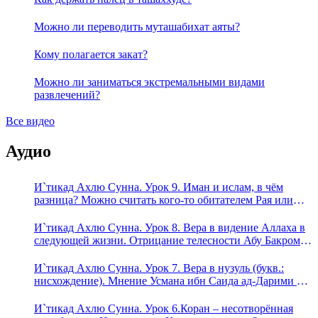
Можно ли переводить муташабихат аяты?
Кому полагается закат?
Можно ли заниматься экстремальными видами
развлечений?
Все видео
Аудио
И`тикад Ахлю Сунна. Урок 9. Иман и ислам, в чём
разница? Можно считать кого-то обитателем Рая или
Ада?
И`тикад Ахлю Сунна. Урок 8. Вера в видение Аллаха в
следующей жизни. Отрицание телесности Абу Бакром
аль-Исмаили. Отрицание телесности в книге Усмана
ибн Саида ад-Дарими. Иман – это слова, дела и
И`тикад Ахлю Сунна. Урок 7. Вера в нузуль (букв.:
познание
нисхождение). Мнение Усмана ибн Саида ад-Дарими о
нузуле. Считал ли ад-Дарими, что Аллах описывается
физическим движением?
И`тикад Ахлю Сунна. Урок 6.Коран – несотворённая