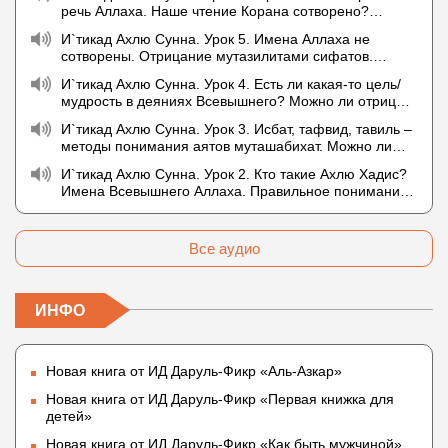
описывается физическим движением?
речь Аллаха. Наше чтение Корана сотворено?
Предопределение судьбы
И`тикад Ахлю Сунна. Урок 5. Имена Аллаха не
сотворены. Отрицание мутазилитами сифатов.
Описание Аллаха сифатом «вадж» (букв.: лик)
И`тикад Ахлю Сунна. Урок 4. Есть ли какая-то цель/
мудрость в деяниях Всевышнего? Можно ли отрицать
в отношении Аллаха недостатки, отрицание которых
И`тикад Ахлю Сунна. Урок 3. Исбат, тафвид, тавиль –
не пришло в Коране и Сунне? Концепция ибн
методы понимания аятов муташабихат. Можно ли
Таймийи
переводить сифаты аль-хабария на русский язык?
И`тикад Ахлю Сунна. Урок 2. Кто такие Ахлю Хадис?
Что означает утверждение сифата «биля кейфа»
Имена Всевышнего Аллаха. Правильное понимание
(без образа)?
Атрибутов Всевышнего Аллаха
Все аудио
ИНФО
Новая книга от ИД Даруль-Фикр «Аль-Азкар»
Новая книга от ИД Даруль-Фикр «Первая книжка для
детей»
Новая книга от ИД Даруль-Фикр «Как быть мужчиной»