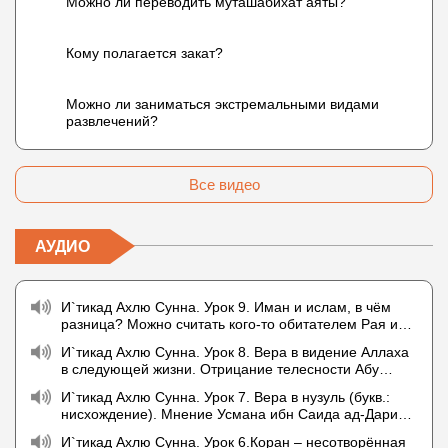
Можно ли переводить муташабихат аяты?
Кому полагается закат?
Можно ли заниматься экстремальными видами
развлечений?
Все видео
АУДИО
И`тикад Ахлю Сунна. Урок 9. Иман и ислам, в чём
разница? Можно считать кого-то обитателем Рая или
Ада?
И`тикад Ахлю Сунна. Урок 8. Вера в видение Аллаха
в следующей жизни. Отрицание телесности Абу
Бакром аль-Исмаили. Отрицание телесности в книге
И`тикад Ахлю Сунна. Урок 7. Вера в нузуль (букв.:
Усмана ибн Саида ад-Дарими. Иман – это слова,
нисхождение). Мнение Усмана ибн Саида ад-Дарими
дела и познание
о нузуле. Считал ли ад-Дарими, что Аллах
И`тикад Ахлю Сунна. Урок 6.Коран – несотворённая