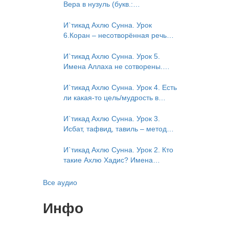
Исмаили. Отрицание телесности
Вера в нузуль (букв.:
в книге Усмана ибн Саида ад-
нисхождение). Мнение Усмана
Дарими. Иман – это слова, дела
ибн Саида ад-Дарими о нузуле.
И`тикад Ахлю Сунна. Урок
и познание
Считал ли ад-Дарими, что Аллах
6.Коран – несотворённая речь
описывается физическим
Аллаха. Наше чтение Корана
движением?
сотворено? Предопределение
И`тикад Ахлю Сунна. Урок 5.
судьбы
Имена Аллаха не сотворены.
Отрицание мутазилитами
сифатов. Описание Аллаха
И`тикад Ахлю Сунна. Урок 4. Есть
сифатом «вадж» (букв.: лик)
ли какая-то цель/мудрость в
деяниях Всевышнего? Можно ли
отрицать в отношении Аллаха
И`тикад Ахлю Сунна. Урок 3.
недостатки, отрицание которых
Исбат, тафвид, тавиль – методы
не пришло в Коране и Сунне?
понимания аятов муташабихат.
Концепция ибн Таймийи
Можно ли переводить сифаты
И`тикад Ахлю Сунна. Урок 2. Кто
аль-хабария на русский язык?
такие Ахлю Хадис? Имена
Что означает утверждение
Всевышнего Аллаха. Правильное
сифата «биля кейфа» (без
понимание Атрибутов
Все аудио
образа)?
Всевышнего Аллаха
Инфо