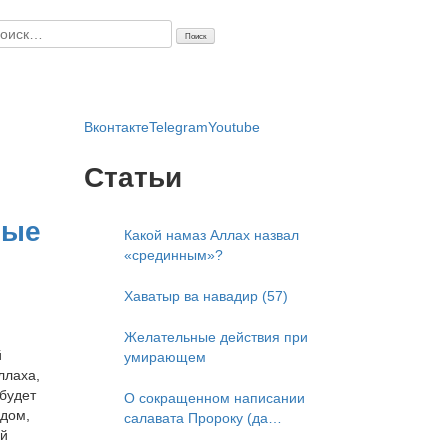
айти:
Вконтакте
Telegram
Youtube
Статьи
ные
Какой намаз Аллах назвал
«срединным»?
Хаватыр ва навадир (57)
Желательные действия при
й
умирающем
ллаха,
будет
О сокращенном написании
дом,
салавата Пророку (да
ой
благословит его Аллах и