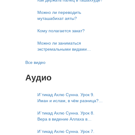
Можно ли переводить
муташабихат аяты?
Кому полагается закат?
Можно ли заниматься
экстремальными видами
развлечений?
Все видео
Аудио
И`тикад Ахлю Сунна. Урок 9.
Иман и ислам, в чём разница?
Можно считать кого-то
обитателем Рая или Ада?
И`тикад Ахлю Сунна. Урок 8.
Вера в видение Аллаха в
следующей жизни. Отрицание
телесности Абу Бакром аль-
И`тикад Ахлю Сунна. Урок 7.