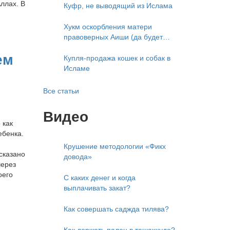
Аллах. В
приветствует)
Куфр, не выводящий из Ислама
Хукм оскорбления матери
правоверных Аиши (да будет
доволен ею Аллах)
ем
Купля-продажа кошек и собак в
Исламе
Все статьи
Видео
 как
ебенка.
Крушение методологии «Фикх
сказано
довода»
через
оего
С каких денег и когда
выплачивать закат?
Как совершать саджда тилява?
Как держать палец в ташаххуде?