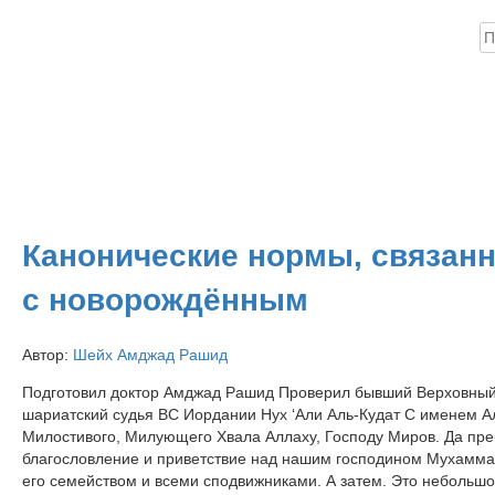
Н
ика
Книги
Аудио
Видео
Инфо
Помощь проекту
Канонические нормы, связан
с новорождённым
Автор:
Шейх Амджад Рашид
Подготовил доктор Амджад Рашид Проверил бывший Верховны
шариатский судья ВС Иордании Нух ‘Али Аль-Кудат C именем А
Милостивого, Милующего Хвала Аллаху, Господу Миров. Да пре
благословление и приветствие над нашим господином Мухамма
его семейством и всеми сподвижниками. А затем. Это небольш