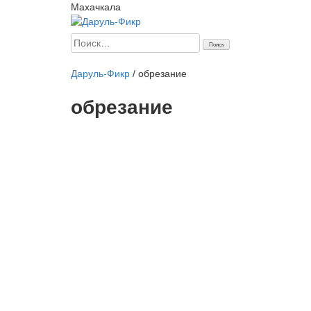
Махачкала
Найти:
Главная
Начинающим
Статьи
Мусульманка
Аналит
Даруль-Фикр
/
обрезание
обрезание