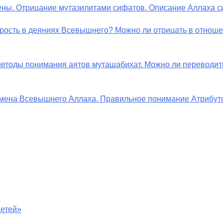
ены. Отрицание мутазилитами сифатов. Описание Аллаха си
мудрость в деяниях Всевышнего? Можно ли отрицать в отнош
– методы понимания аятов муташабихат. Можно ли переводит
? Имена Всевышнего Аллаха. Правильное понимание Атрибу
детей»