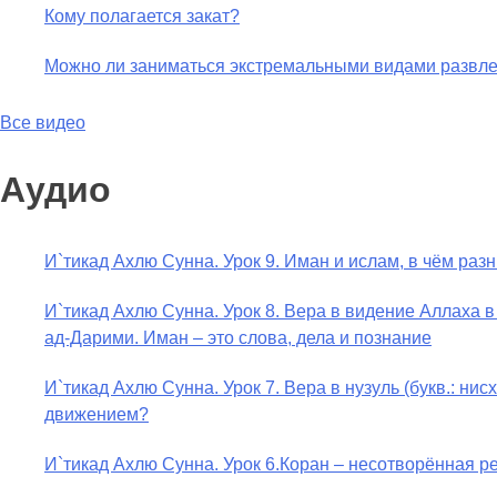
Кому полагается закат?
Можно ли заниматься экстремальными видами развл
Все видео
Аудио
И`тикад Ахлю Сунна. Урок 9. Иман и ислам, в чём раз
И`тикад Ахлю Сунна. Урок 8. Вера в видение Аллаха 
ад-Дарими. Иман – это слова, дела и познание
И`тикад Ахлю Сунна. Урок 7. Вера в нузуль (букв.: н
движением?
И`тикад Ахлю Сунна. Урок 6.Коран – несотворённая 