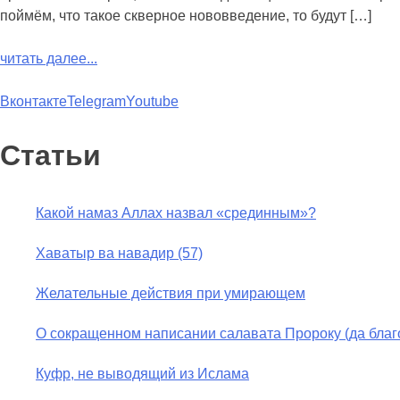
поймём, что такое скверное нововведение, то будут […]
читать далее...
Вконтакте
Telegram
Youtube
Статьи
Какой намаз Аллах назвал «срединным»?
Хаватыр ва навадир (57)
Желательные действия при умирающем
О сокращенном написании салавата Пророку (да благо
Куфр, не выводящий из Ислама