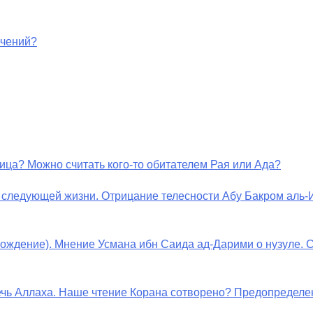
ечений?
ница? Можно считать кого-то обитателем Рая или Ада?
в следующей жизни. Отрицание телесности Абу Бакром аль-
исхождение). Мнение Усмана ибн Саида ад-Дарими о нузуле.
речь Аллаха. Наше чтение Корана сотворено? Предопределе