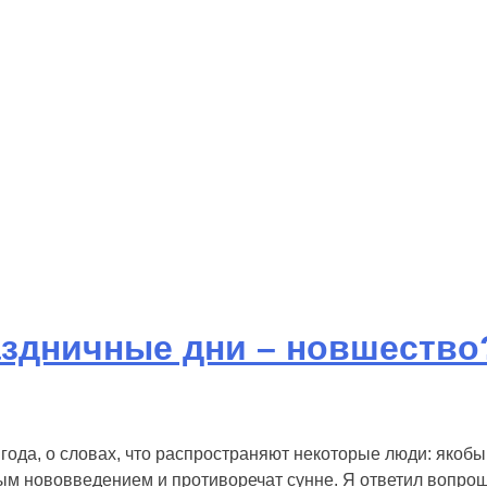
и
Аудио
Видео
Инфо
Помощь проекту
аздничные дни – новшество
 года, о словах, что распространяют некоторые люди: якоб
ым нововведением и противоречат сунне. Я ответил вопрош