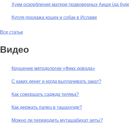
Хукм оскорбления матери правоверных Аиши (да буде
Купля-продажа кошек и собак в Исламе
Все статьи
Видео
Крушение методологии «Фикх довода»
С каких денег и когда выплачивать закат?
Как совершать саджда тилява?
Как держать палец в ташаххуде?
Можно ли переводить муташабихат аяты?