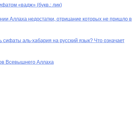
фатом «вадж» (букв.: лик)
ении Аллаха недостатки, отрицание которых не пришло в
ь сифаты аль-хабария на русский язык? Что означает
тов Всевышнего Аллаха