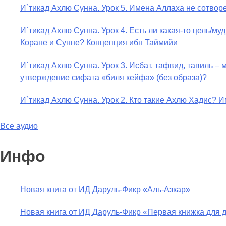
И`тикад Ахлю Сунна. Урок 5. Имена Аллаха не сотвор
И`тикад Ахлю Сунна. Урок 4. Есть ли какая-то цель/
Коране и Сунне? Концепция ибн Таймийи
И`тикад Ахлю Сунна. Урок 3. Исбат, тафвид, тавиль 
утверждение сифата «биля кейфа» (без образа)?
И`тикад Ахлю Сунна. Урок 2. Кто такие Ахлю Хадис
Все аудио
Инфо
Новая книга от ИД Даруль-Фикр «Аль-Азкар»
Новая книга от ИД Даруль-Фикр «Первая книжка для 