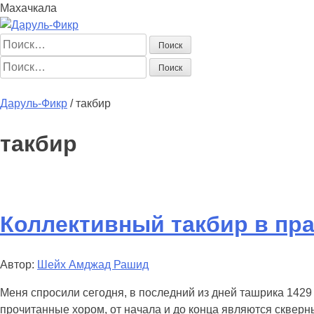
Махачкала
Найти:
Найти:
Главная
Начинающим
Статьи
Мусульманка
Аналитика
Книг
Даруль-Фикр
/
такбир
такбир
Коллективный такбир в пр
Автор:
Шейх Амджад Рашид
Меня спросили сегодня, в последний из дней ташрика 1429
прочитанные хором, от начала и до конца являются скверн