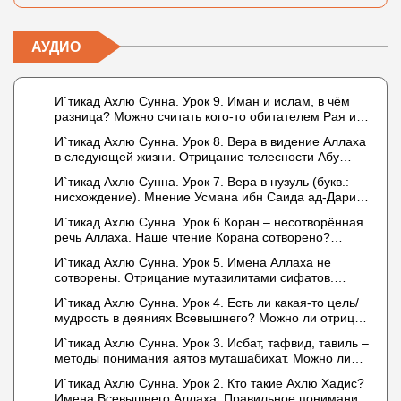
АУДИО
И`тикад Ахлю Сунна. Урок 9. Иман и ислам, в чём
разница? Можно считать кого-то обитателем Рая или
Ада?
И`тикад Ахлю Сунна. Урок 8. Вера в видение Аллаха
в следующей жизни. Отрицание телесности Абу
Бакром аль-Исмаили. Отрицание телесности в книге
И`тикад Ахлю Сунна. Урок 7. Вера в нузуль (букв.:
Усмана ибн Саида ад-Дарими. Иман – это слова,
нисхождение). Мнение Усмана ибн Саида ад-Дарими
дела и познание
о нузуле. Считал ли ад-Дарими, что Аллах
И`тикад Ахлю Сунна. Урок 6.Коран – несотворённая
описывается физическим движением?
речь Аллаха. Наше чтение Корана сотворено?
Предопределение судьбы
И`тикад Ахлю Сунна. Урок 5. Имена Аллаха не
сотворены. Отрицание мутазилитами сифатов.
Описание Аллаха сифатом «вадж» (букв.: лик)
И`тикад Ахлю Сунна. Урок 4. Есть ли какая-то цель/
мудрость в деяниях Всевышнего? Можно ли отрицать
в отношении Аллаха недостатки, отрицание которых
И`тикад Ахлю Сунна. Урок 3. Исбат, тафвид, тавиль –
не пришло в Коране и Сунне? Концепция ибн
методы понимания аятов муташабихат. Можно ли
Таймийи
переводить сифаты аль-хабария на русский язык?
И`тикад Ахлю Сунна. Урок 2. Кто такие Ахлю Хадис?
Что означает утверждение сифата «биля кейфа»
Имена Всевышнего Аллаха. Правильное понимание