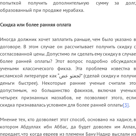
попыткой получить дополнительную сумму за долг,
образованный при продаже мурабаха.
Скидка или более ранняя оплата
Иногда должник хочет заплатить раньше, чем было указано в
договоре. В этом случае он рассчитывает получить скидку с
согласованной цены. Допустимо ли сделать ему скидку в случае
более ранней оплаты? Этот вопрос подробно обсуждался
учеными классического фикха. Эта проблема известна в
исламской литературе как “لجعتو عض” (сделай скидку и получи
деньги быстрее). Некоторые ранние ученые считали это
допустимым, но большинство факихов, включая ученых
четырех признанных мазхабов, не позволяют этого, если
скидка признавалась условием для более ранней оплаты
[3]
.
Мнение тех, кто дозволяет этот способ, основано на хадисе, в
котором Абдуллах ибн Аббас, да будет доволен им Аллах,
передает, что когда евреев из племени Бану Надир выслали из