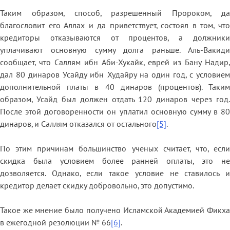
Таким образом, способ, разрешенный Пророком, да
благословит его Аллах и да приветствует, состоял в том, что
кредиторы отказываются от процентов, а должники
уплачивают основную сумму долга раньше. Аль-Вакиди
сообщает, что Саллям ибн Аби-Хукайк, еврей из Бану Надир,
дал 80 динаров Усайду ибн Худайру на один год, с условием
дополнительной платы в 40 динаров (процентов). Таким
образом, Усайд был должен отдать 120 динаров через год.
После этой договоренности он уплатил основную сумму в 80
динаров, и Саллям отказался от остального
[5]
.
По этим причинам большинство ученых считает, что, если
скидка была условием более ранней оплаты, это не
дозволяется. Однако, если такое условие не ставилось и
кредитор делает скидку добровольно, это допустимо.
Такое же мнение было получено Исламской Академией Фикха
в ежегодной резолюции № 66
[6]
.