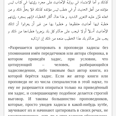
كذلك و أما الاعتماد في رواية الأحاديث على مجرد رؤيتها في كتاب ليس
مؤلفه من أهل الحديث أو في خطب ليس مؤلفه كذلك فلا يحلُّ ذلك و من
فعله عُزِّر عليه التعزير الشديد و هذا حال أكثر الخطباء فإنهم بمجرد رؤيتهم
خطبة فيها أحاديث حفظوها و خطبوا بها من غير أن يعرفوا أن لتلك
الأحاديث أصلاً أم لا فيجب على حكّام كل بلد يزجروا خطباءها من ذلك و
يجب على حكّام بلد هذا الخطيب منعه من ذلك إن ارتكبه
«Разрешается цитировать в проповеди хадисы без
упоминания имён передатчиков или автора сборника, в
котором приведён хадис, при условии, что
цитирующий – человек, разбирающийся
хадисоведении, либо таковым был автор книги, из
которой берётся хадис. Если же автор книги или
проповеди не из числа специалистов в этой науке, то
ему не разрешается опираться только на приведённый
им хадис, и совершающему подобное делается строгий
выговор. И таковы большинство проповедников,
которые, просто увидев хадисы в какой-нибудь хутбе,
заучивают их и начинают цитировать в своих речах, не
удостоверившись, есть ли у этих хадисов обоснование.