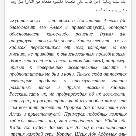
الله عليه وسلم: (من كذب علي متعمدا فليتبوء مقعده من النار) قيل وهذا
تبشير بسوء الخاتمة.
«
Худшая ложь – это ложь о Посланнике Аллаха (да
благословит его Аллах и приветствует), которая
обосновывает какое-либо решение (хукм) или
аннулирует какую-либо основу. Затем следует ложь в
хадисах, передающихся от него, которые, по его
мнению, не приводят к вышеназванным последствиям,
даже если в ней есть некая польза (масляха), например,
призыв к совершению желательных молитв в
предпочтительные дни и ночи. Также сюда относятся
некоторые предания о преимуществах чтения
различных аятов и другие ложные хадисы.
Рассказывать их, не предупреждая об их ложности,
есть грех, и распространяющий их подобен тому, кто
сам возводит поклёп на Пророка (да благословит его
Аллах и приветствует). Примером подобных ложных
хадисов является то, что передаётся от Убайя ибн
Ка’ба (да будет доволен им Аллах) о достоинствах
чтения каждой суры Корана. Шейх Абу Абдуллах аль-