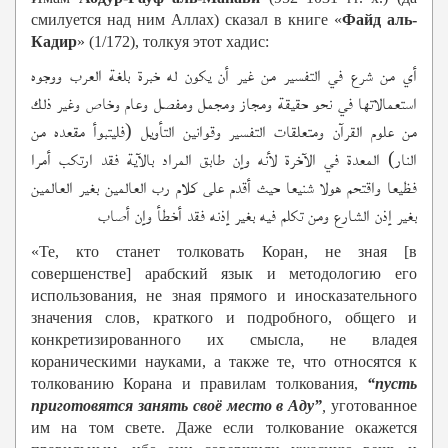
смилуется над ним Аллах) сказал в книге «
Файд аль-
Кадир
» (1/172), толкуя этот хадис:
أي من شرع في التفسير من غير أن يكون له خبرة بلغة العرب ووجوه
استعمالاتها في نحو حقيقة ومجاز ومجمل ومفصل وعام وخاص وغير ذلك
من علوم القرآن ومتعلقات التفسير وقوانين التأويل (فليتبوأ مقعده من
النار) المعدة في الآخرة لأنه وإن طابق المراد بالآية فقد ارتكب أمرا
فظيعا واقتحم هولا شنيعا حيث أقدم على كلام رب العالمين بغير العالمين
بغير إذن الشارع ومن تكلم فيه بغير إذنه فقد أخطأ وإن أصاب
«Те, кто станет толковать Коран, не зная [в
совершенстве] арабский язык и методологию его
использования, не зная прямого и иносказательного
значения слов, краткого и подробного, общего и
конкретизированного их смысла, не владея
кораническими науками, а также те, что относятся к
толкованию Корана и правилам толкования,
“пусть
приготовятся занять своё место в Аду”
,
уготованное
им на том свете. Даже если толкование окажется