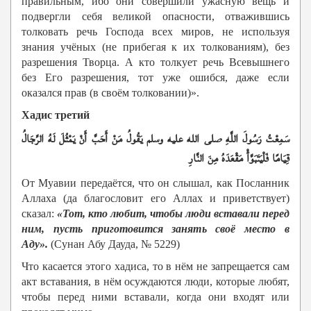
правильным, ибо они совершили ужасную вещь и
подвергли себя великой опасности, отважившись
толковать речь Господа всех миров, не используя
знания учёных (не прибегая к их толкованиям), без
разрешения Творца. А кто толкует речь Всевышнего
без Его разрешения, тот уже ошибся, даже если
оказался прав (в своём толковании)».
Хадис третий
سَمِعْتُ رَسُولَ اللَّهِ صلى الله عليه وسلم يَقُولُ مَنْ أَحَبَّ أَنْ يَمْثُلَ لَهُ الرِّجَالُ
قِيَامًا فَلْيَتَبَوَّأْ مَقْعَدَهُ مِنَ النَّارِ
От Муавии передаётся, что он слышал, как Посланник
Аллаха (да благословит его Аллах и приветствует)
сказал:
«Тот, кто любит, чтобы люди вставали перед
ним, пусть приготовится занять своё место в
Аду»
.
(Сунан Абу Дауда, № 5229)
Что касается этого хадиса, то в нём не запрещается сам
акт вставания, в нём осуждаются люди, которые любят,
чтобы перед ними вставали, когда они входят или