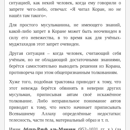
ситуацией, как некий человек, когда ему говорили о
запрете чего-либо, отвечал: «Я читал Коран, но не
нашёл там такого».
Для простого мусульманина, не имеющего знаний,
какой-либо запрет в Коране может быть неочевиден в
силу его невежества, в то время как для учёных-
муджтахидов этот запрет очевиден.
Другая ситуация – когда человек, считающий себя
учёным, но не обладающий достаточными знаниями,
берётся самостоятельно выводить решения из Корана,
противореча при этом общепризнанным толкованиям.
Хуже того, подобная трактовка приводит к тому, что
этот невежда берётся обвинять в неверии других
мусульман, приписывая аятам своё искажённое
толкование. Либо неправильное понимание аятов
приводит к тому, что некто начинает приписывать
Всевышнему Аллаху определённые недостатки:
телесность, части тела, материальный образ и т. п.
Имам
Абдур-Рауф аль-Манави
(952–1031 гг. х.) (да