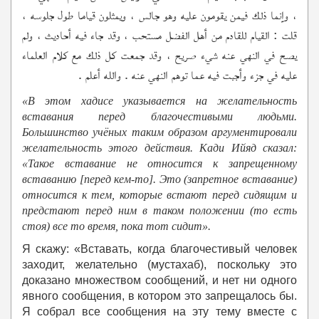
، وإنما ذلك فيمن يقومون عليه وهو جالس ، ويمثلون قياما طول جلوسه ،
قلت : القيام للقادم من أهل الفضل مستحب ، وقد جاء فيه أحاديث ، ولم
يصح في النهي عنه شيء صريح ، وقد جمعت كل ذلك مع كلام العلماء
عليه في جزء وأجبت فيه عما توهم النهي عنه . والله أعلم .
«В этом хадисе указывается на желательность
вставания перед благочестивыми людьми.
Большинство учёных таким образом аргументировали
желательность этого действия. Кади Ийяд сказал:
«Такое вставание не относится к запрещенному
вставанию [перед кем-то]. Это (запретное вставание)
относится к тем, которые встают перед сидящим и
предстают перед ним в таком положении (то есть
стоя) все то время, пока тот сидит».
Я скажу: «Вставать, когда благочестивый человек
заходит, желательно (мустахаб), поскольку это
доказано множеством сообщений, и нет ни одного
явного сообщения, в котором это запрещалось бы.
Я собрал все сообщения на эту тему вместе с