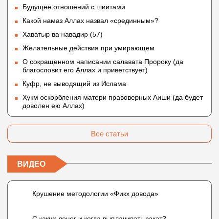
Будущее отношений с шиитами
Какой намаз Аллах назвал «срединным»?
Хаватыр ва навадир (57)
Желательные действия при умирающем
О сокращенном написании салавата Пророку (да
благословит его Аллах и приветствует)
Куфр, не выводящий из Ислама
Хукм оскорбления матери правоверных Аиши (да будет
доволен ею Аллах)
Все статьи
ВИДЕО
Крушение методологии «Фикх довода»
С каких денег и когда выплачивать закат?