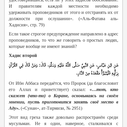
И правителям каждой местности необходимо
удерживать проповедников от этого и отстранять их от
должности при ослушании». («Аль-Фатава аль-
Хадисия», стр. 79)
Если такое строгое предупреждение направлено в адрес
проповедников, то что же говорить о простых людях,
которые вообще не имеют знаний?
Хадис второй
عَنِ ابْنِ عَبَّاسٍ، عَنِ النَّبِيِّ صَلَّى اللَّهُ عَلَيْهِ وَسَلَّمَ، قَالَ: وَمَنْ قَالَ فِي القُرْآنِ
بِرَأْيِهِ فَلْيَتَبَوَّأْ مَقْعَدَهُ مِنَ النَّارِ.
От Ибн Аббаса передаётся, что Пророк (да благословит
его Аллах и приветствует) сказал:
«…
тот, кто
скажет (что-то) о Коране, основываясь на своём
мнении, пусть приготовится занять своё место в
Аду
»
.
(«Сунан», ат-Тирмизи, № 2951)
Этот вид греха также довольно распространён среди
мусульман. Не я один, наверное, сталкивался с