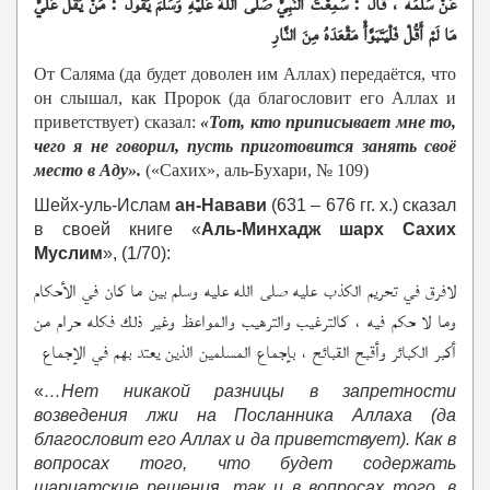
عَنْ سَلَمَةَ ، قَالَ : سَمِعْتُ النَّبِيَّ صَلَّى اللَّهُ عَلَيْهِ وَسَلَّمَ يَقُولُ : مَنْ يَقُلْ عَلَيَّ
مَا لَمْ أَقُلْ فَلْيَتَبَوَّأْ مَقْعَدَهُ مِنَ النَّارِ
От Саляма (да будет доволен им Аллах) передаётся, что
он слышал, как Пророк (да благословит его Аллах и
приветствует) сказал:
«Тот, кто приписывает мне то,
чего я не говорил, пусть приготовится занять своё
место в Аду».
(«Сахих», аль-Бухари, № 109)
Шейх-уль-Ислам
ан-Навави
(631 – 676 гг. х.) сказал
в своей книге «
Аль-Минхадж шарх Сахих
Муслим
», (1/70):
لافرق في تحريم الكذب عليه صلى الله عليه وسلم بين ما كان في الأحكام
وما لا حكم فيه ، كالترغيب والترهيب والمواعظ وغير ذلك فكله حرام من
أكبر الكبائر وأقبح القبائح ، بإجماع المسلمين الذين يعتد بهم في الإجماع
«
…Нет никакой разницы в запретности
возведения лжи на Посланника Аллаха (да
благословит его Аллах и да приветствует). Как в
вопросах того, что будет содержать
шариатские решения, так и в вопросах того, в