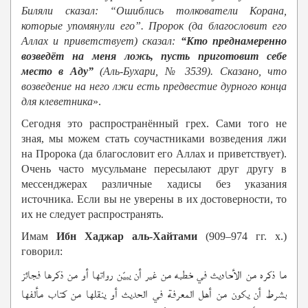
Биляли сказал: “Ошиблись толкователи Корана,
которые упомянули его”. Пророк (да благословит его
Аллах и приветствует) сказал:
“Кто преднамеренно
возведёт на меня ложь, пусть приготовит себе
место в Аду”
(Аль-Бухари, №
3539). Сказано, что
возведение на него лжи есть предвестие дурного конца
для клеветника
».
Сегодня это распространённый грех. Сами того не
зная, мы можем стать соучастниками возведения лжи
на Пророка (да благословит его Аллах и приветствует).
Очень часто мусульмане пересылают друг другу в
мессенджерах различные хадисы без указания
источника. Если вы не уверены в их достоверности, то
их не следует распространять.
Имам
Ибн Хаджар аль-Хайтами
(909–974 гг. х.)
говорил:
‎ما ذكره من الأحاديث في خطبه من غير أن يبيّن رواتها أو من ذكرها فجائز
بشرط أن يكون من أهل المعرفة في الحديث أو ينقلها من كتاب مألفها