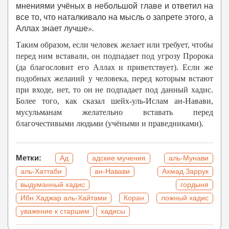
мнениями учёных в небольшой главе и ответил на
все то, что наталкивало на мысль о запрете этого, а
Аллах знает лучше
».
Таким образом, если человек желает или требует, чтобы
перед ним вставали, он подпадает под угрозу Пророка
(да благословит его Аллах и приветствует). Если же
подобных желаний у человека, перед которым встают
при входе, нет, то он не подпадает под данный хадис.
Более того, как сказал шейх-уль-Ислам ан-Навави,
мусульманам желательно вставать перед
благочестивыми людьми (учёными и праведниками).
Метки:
Ад
адские мучения
аль-Мунави
аль-Хаттаби
ан-Навави
Ахмад Заррук
выдуманный хадис
гордыня
Ибн Хаджар аль-Хайтами
Коран
ложный хадис
уважение к старшим
хадисы