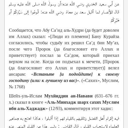
عن أبي سعيد الخدري رضي اللّه عنه؛أن رسولَ اللّه صلى اللّه عليه وسلم
قال للأنصار لما أقبل سعد بن معاذ رضي اللّه عنه‏:‏ ‏‏قُومُوا إلى سَيِّدِكُمْ‏‏ أو
‏‏خَيْرِكُمْ‏‏
Сообщается, что Абу Са’ид аль-Худри (да будет доволен
им Аллах) сказал: «[Люди из племени] Бану Курайза
согласились, чтобы судьбу их решил Са’д бин Му’аз,
после чего Пророк (да благословит его Аллах и
приветствует) послал за Са’дом, который приехал
верхом на осле. Когда он подъехал к мечети, [Пророк
(да благословит его Аллах и приветствует)] велел
ансарам: «
Встаньте [и подойдите] к своему
господину (или: к лучшему из вас)
». («Сахих», Муслим,
№ 1768)
Шейх-уль-Ислам
Мухйиддин ан-Навави
(631–676 гг.
х.) сказал в книге «
Аль-Минхадж шарх сахих Муслим
ибн аль-Хаджадж
» (12/93), комментируя этот хадис:
فيه إكرام أهل الفضل وتلقيهم بالقيام لهم إذا أقبلوا ، هكذا احتج به جماهير
العلماء لاستحباب القيام ، قال القاضي : وليس هذا من القيام المنهي عنه