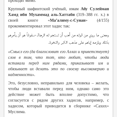
проходят мимо.
Крупный шафиитский учёный, имам
Абу Сулейман
Хамд ибн Мухаммад аль-Хаттаби
(319–388 гг. х.) в
своей книге «
Ма’алиму-с-Сунан
» (4/155)
прокомментировал этот хадис так:
ومعنى ما روي من قوله من أحب أن تستجم له الرجال صفوفاً هو أن يأمرهم
بذلك ويلزمه إياهم على مذهب الكبر والنخوة.
«Смысл его (да благословит его Аллах и приветствует)
слов в том, что тот, кто любит, чтобы люди
вставали перед ним рядами, приказывает им и
обязывает их делать это по своему высокомерию и
надменности».
Это, безусловно, неправильно для человека – желать,
чтобы люди вставали перед ним, однако само это
действие может быть вполне допустимо, что
согласуется с рядом других хадисов, например, с
хадисом, который приводится в сборнике «Сахих»
Муслима.