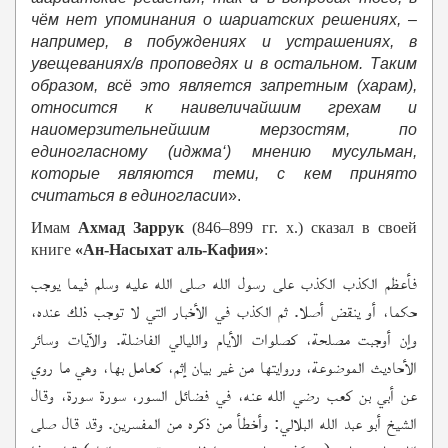
чём нет упоминания о шариатских решениях, –
например, в побуждениях и устрашениях, в
увещеваниях/в проповедях и в остальном. Таким
образом, всё это является запретным (харам),
относится к наивеличайшим грехам и
наиомерзительнейшим мерзостям, по
единогласному (иджма‘) мнению мусульман,
которые являются теми, с кем принято
считаться в единогласи
и».
Имам
Ахмад Заррук
(846–899 гг. х.) сказал в своей
книге
«Ан-Насыхат аль-Кафия»
:
فأعظم الكذب الكذب على رسول الله صلى الله عليه وسلم فيما يوجب
حكما، أو ينقض أصلا. ثم الكذب في الأخبار التي لا توجب ذلك عنده،
وإن أوجبت مصلحة، كصلوات الأيام والليالي الفاضلة. والآيات وسائر
الأحاديث الموضوعة، وروايتها من غير بيان إثم، كعامل بها، وهي ما روي
عن أبي بن كعب رضي الله عنه، في فضائل السور، سورة سورة، وقال
الشيخ أبو عبد الله البلالي: وأخطأ من ذكره من المفسرين. وقد قال صلى