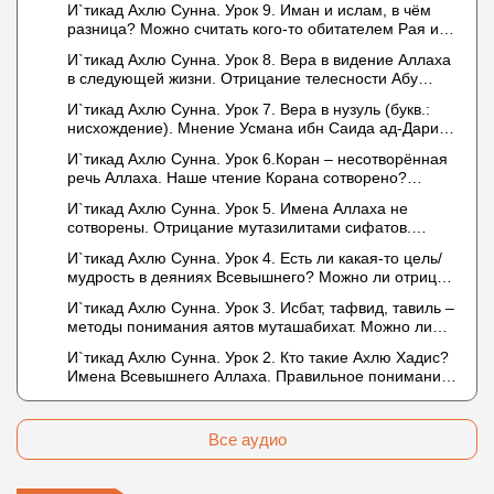
И`тикад Ахлю Сунна. Урок 9. Иман и ислам, в чём
разница? Можно считать кого-то обитателем Рая или
Ада?
И`тикад Ахлю Сунна. Урок 8. Вера в видение Аллаха
в следующей жизни. Отрицание телесности Абу
Бакром аль-Исмаили. Отрицание телесности в книге
И`тикад Ахлю Сунна. Урок 7. Вера в нузуль (букв.:
Усмана ибн Саида ад-Дарими. Иман – это слова,
нисхождение). Мнение Усмана ибн Саида ад-Дарими
дела и познание
о нузуле. Считал ли ад-Дарими, что Аллах
И`тикад Ахлю Сунна. Урок 6.Коран – несотворённая
описывается физическим движением?
речь Аллаха. Наше чтение Корана сотворено?
Предопределение судьбы
И`тикад Ахлю Сунна. Урок 5. Имена Аллаха не
сотворены. Отрицание мутазилитами сифатов.
Описание Аллаха сифатом «вадж» (букв.: лик)
И`тикад Ахлю Сунна. Урок 4. Есть ли какая-то цель/
мудрость в деяниях Всевышнего? Можно ли отрицать
в отношении Аллаха недостатки, отрицание которых
И`тикад Ахлю Сунна. Урок 3. Исбат, тафвид, тавиль –
не пришло в Коране и Сунне? Концепция ибн
методы понимания аятов муташабихат. Можно ли
Таймийи
переводить сифаты аль-хабария на русский язык?
И`тикад Ахлю Сунна. Урок 2. Кто такие Ахлю Хадис?
Что означает утверждение сифата «биля кейфа»
Имена Всевышнего Аллаха. Правильное понимание
(без образа)?
Атрибутов Всевышнего Аллаха
Все аудио