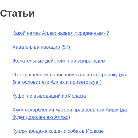
Статьи
Какой намаз Аллах назвал «срединным»?
Хаватыр ва навадир (57)
Желательные действия при умирающем
О сокращенном написании салавата Пророку (да
благословит его Аллах и приветствует)
Куфр, не выводящий из Ислама
Хукм оскорбления матери правоверных Аиши (да
будет доволен ею Аллах)
Купля-продажа кошек и собак в Исламе