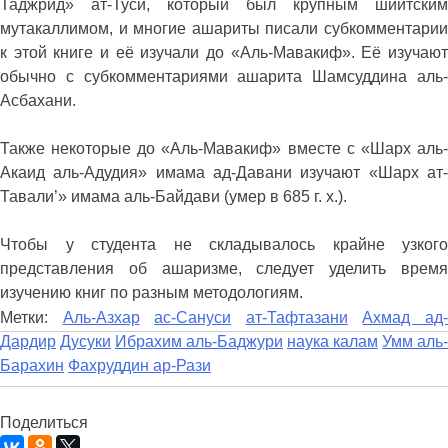
Таджрид» ат-Туси, который был крупным шиитским
мутакаллимом, и многие ашариты писали субкомментарии
к этой книге и её изучали до «Аль-Мавакиф». Её изучают
обычно с субкомментариями ашарита Шамсуддина аль-
Асбахани.
Также некоторые до «Аль-Мавакиф» вместе с «Шарх аль-
Акаид аль-Адудия» имама ад-Давани изучают «Шарх ат-
Тавали’» имама аль-Байдави (умер в 685 г. х.).
Чтобы у студента не складывалось крайне узкого
представления об ашаризме, следует уделить время
изучению книг по разным методологиям.
Метки:
Аль-Азхар
ас-Сануси
ат-Тафтазани
Ахмад ад
Дардир
Дусуки
Ибрахим аль-Баджури
наука калам
Умм аль-
Барахин
Фахруддин ар-Рази
Поделиться