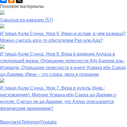
Похожие материалы
Хаватыр ва навадир (57)
И`тикад Ахлю Сунна. Урок 9. Иман и ислам, в чём разница?
Можно считать кого-то обитателем Рая или Ада?
И`тикад Ахлю Сунна. Урок 8. Вера в видение Аллаха в
следующей жизни. Отрицание телесности Абу Бакром аль-
Исмаили. Отрицание телесности в книге Усмана ибн Саида
ад-Дарими. Иман – это слова, дела и познание
И`тикад Ахлю Сунна. Урок 7. Вера в нузуль (букв.:
нисхождение). Мнение Усмана ибн Саида ад-Дарими о
нузуле. Считал ли ад-Дарими, что Аллах описывается
физическим движением?
Вконтакте
Telegram
Youtube