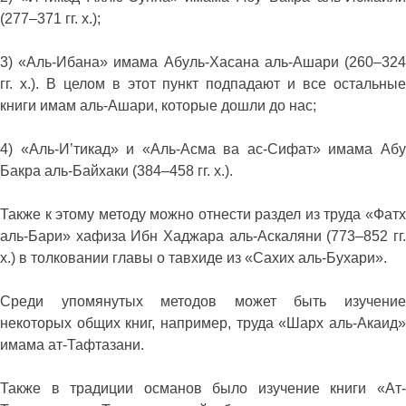
(277–371 гг. х.);
3) «Аль-Ибана» имама Абуль-Хасана аль-Ашари (260–324
гг. х.). В целом в этот пункт подпадают и все остальные
книги имам аль-Ашари, которые дошли до нас;
4) «Аль-И’тикад» и «Аль-Асма ва ас-Сифат» имама Абу
Бакра аль-Байхаки (384–458 гг. х.).
Также к этому методу можно отнести раздел из труда «Фатх
аль-Бари» хафиза Ибн Хаджара аль-Аскаляни (773–852 гг.
х.) в толковании главы о тавхиде из «Сахих аль-Бухари».
Среди упомянутых методов может быть изучение
некоторых общих книг, например, труда «Шарх аль-Акаид»
имама ат-Тафтазани.
Также в традиции османов было изучение книги «Ат-