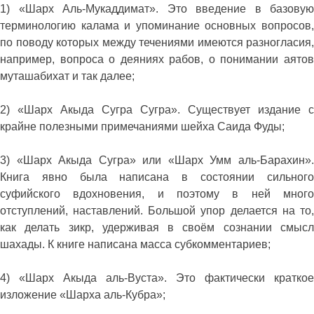
1) «Шарх Аль-Мукаддимат». Это введение в базовую
терминологию калама и упоминание основных вопросов,
по поводу которых между течениями имеются разногласия,
например, вопроса о деяниях рабов, о понимании аятов
муташабихат и так далее;
2) «Шарх Акыда Сугра Сугра». Существует издание с
крайне полезными примечаниями шейха Саида Фуды;
3) «Шарх Акыда Сугра» или «Шарх Умм аль-Барахин».
Книга явно была написана в состоянии сильного
суфийского вдохновения, и поэтому в ней много
отступлений, наставлений. Большой упор делается на то,
как делать зикр, удерживая в своём сознании смысл
шахады. К книге написана масса субкомментариев;
4) «Шарх Акыда аль-Вуста». Это фактически краткое
изложение «Шарха аль-Кубра»;