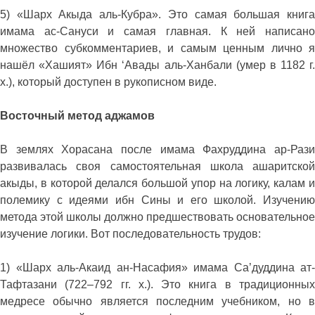
5) «Шарх Акыда аль-Кубра». Это самая большая книга
имама ас-Сануси и самая главная. К ней написано
множество субкомментариев, и самым ценным лично я
нашёл «Хашият» Ибн ‘Авады аль-Ханбали (умер в 1182 г.
х.), который доступен в рукописном виде.
Восточный метод аджамов
В землях Хорасана после имама Фахруддина ар-Рази
развивалась своя самостоятельная школа ашаритской
акыды, в которой делался большой упор на логику, калам и
полемику с идеями ибн Сины и его школой. Изучению
метода этой школы должно предшествовать основательное
изучение логики. Вот последовательность трудов:
1) «Шарх аль-Акаид ан-Насафия» имама Са’дуддина ат-
Тафтазани (722–792 гг. х.). Это книга в традиционных
медресе обычно является последним учебником, но в