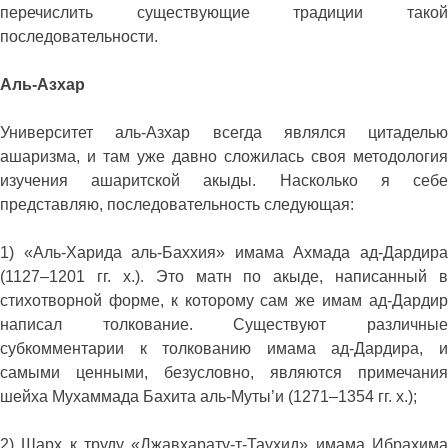
перечислить существующие традиции такой
последовательности.
Аль-Азхар
Университет аль-Азхар всегда являлся цитаделью
ашаризма, и там уже давно сложилась своя методология
изучения ашаритской акыды. Насколько я себе
представляю, последовательность следующая:
1) «Аль-Харида аль-Баххия» имама Ахмада ад-Дардира
(1127–1201 гг. х.). Это матн по акыде, написанный в
стихотворной форме, к которому сам же имам ад-Дардир
написал толкование. Существуют различные
субкомментарии к толкованию имама ад-Дардира, и
самыми ценными, безусловно, являются примечания
шейха Мухаммада Бахита аль-Муты’и (1271–1354 гг. х.);
2) Шарх к труду «Джавхарату-т-Таухид» имама Ибрахима