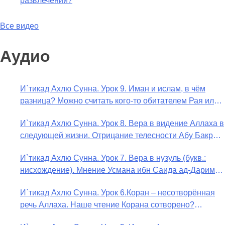
развлечений?
Все видео
Аудио
И`тикад Ахлю Сунна. Урок 9. Иман и ислам, в чём
разница? Можно считать кого-то обитателем Рая или
Ада?
И`тикад Ахлю Сунна. Урок 8. Вера в видение Аллаха в
следующей жизни. Отрицание телесности Абу Бакром
аль-Исмаили. Отрицание телесности в книге Усмана
И`тикад Ахлю Сунна. Урок 7. Вера в нузуль (букв.:
ибн Саида ад-Дарими. Иман – это слова, дела и
нисхождение). Мнение Усмана ибн Саида ад-Дарими
познание
о нузуле. Считал ли ад-Дарими, что Аллах
И`тикад Ахлю Сунна. Урок 6.Коран – несотворённая
описывается физическим движением?
речь Аллаха. Наше чтение Корана сотворено?
Предопределение судьбы