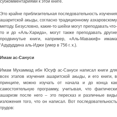
субкомментариями к этой книге.
Это крайне приблизительная последовательность изучения
ашаритской акыды, согласно традиционному азхаровскому
методу. Безусловно, какие-то шейхи могут преподавать что-
то и до «Аль-Харида», могут также преподавать другие
продвинутые книги, например, «Аль-Мавакиф» имама
‘Адудуддина аль-Иджи (умер в 756 г. х.).
Имам ас-Сануси
Имам Мухаммад ибн Юсуф ас-Сануси написал книги для
всех этапов изучения ашаритской акыды, и его книги, в
принципе, можно изучать от начала и до конца как
самостоятельную программу, учитывая, что фактически
ашаризм после него – это пересказ и различные виды
изложения того, что он написал. Вот последовательность
трудов: