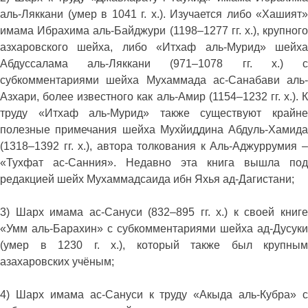
аль-Ляккани (умер в 1041 г. х.). Изучается либо «Хашият»
имама Ибрахима аль-Байджури (1198–1277 гг. х.), крупного
азхаровского шейха, либо «Итхаф аль-Мурид» шейха
Абдуссалама аль-Ляккани (971–1078 гг. х.) с
субкомментариями шейха Мухаммада ас-Санабави аль-
Азхари, более известного как аль-Амир (1154–1232 гг. х.). К
труду «Итхаф аль-Мурид» также существуют крайне
полезные примечания шейха Мухйиддина Абдуль-Хамида
(1318–1392 гг. х.), автора толкования к Аль-Аджуррумия –
«Тухфат ас-Санния». Недавно эта книга вышла под
редакцией шейх Мухаммадсаида ибн Яхья ад-Дагистани;
3) Шарх имама ас-Сануси (832–895 гг. х.) к своей книге
«Умм аль-Барахин» с субкомментариями шейха ад-Дусуки
(умер в 1230 г. х.), который также был крупным
азахаровских учёным;
4) Шарх имама ас-Сануси к труду «Акыда аль-Кубра» с