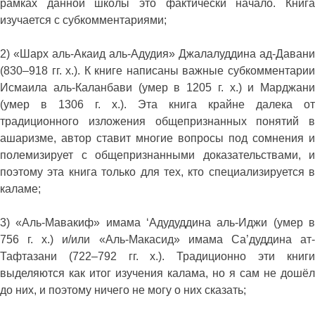
рамках данной школы это фактически начало. Книга
изучается с субкомментариями;
2) «Шарх аль-Акаид аль-Адудия» Джалалуддина ад-Давани
(830–918 гг. х.). К книге написаны важные субкомментарии
Исмаила аль-Каланбави (умер в 1205 г. х.) и Марджани
(умер в 1306 г. х.). Эта книга крайне далека от
традиционного изложения общепризнанных понятий в
ашаризме, автор ставит многие вопросы под сомнения и
полемизирует с общепризнанными доказательствами, и
поэтому эта книга только для тех, кто специализируется в
каламе;
3) «Аль-Мавакиф» имама ‘Адудуддина аль-Иджи (умер в
756 г. х.) и/или «Аль-Макасид» имама Са’дуддина ат-
Тафтазани (722–792 гг. х.). Традиционно эти книги
выделяются как итог изучения калама, но я сам не дошёл
до них, и поэтому ничего не могу о них сказать;