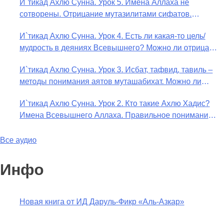
И`тикад Ахлю Сунна. Урок 5. Имена Аллаха не
сотворены. Отрицание мутазилитами сифатов.
Описание Аллаха сифатом «вадж» (букв.: лик)
И`тикад Ахлю Сунна. Урок 4. Есть ли какая-то цель/
мудрость в деяниях Всевышнего? Можно ли отрицать
в отношении Аллаха недостатки, отрицание которых
И`тикад Ахлю Сунна. Урок 3. Исбат, тафвид, тавиль –
не пришло в Коране и Сунне? Концепция ибн
методы понимания аятов муташабихат. Можно ли
Таймийи
переводить сифаты аль-хабария на русский язык?
И`тикад Ахлю Сунна. Урок 2. Кто такие Ахлю Хадис?
Что означает утверждение сифата «биля кейфа» (без
Имена Всевышнего Аллаха. Правильное понимание
образа)?
Атрибутов Всевышнего Аллаха
Все аудио
Инфо
Новая книга от ИД Даруль-Фикр «Аль-Азкар»