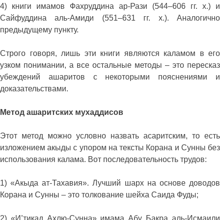
4) книги имамов Фахруддина ар-Рази (544–606 гг. х.) и
Сайфуддина аль-Амиди (551–631 гг. х.). Аналогично
предыдущему пункту.
Строго говоря, лишь эти книги являются каламом в его
узком понимании, а все остальные методы – это пересказ
убеждений ашаритов с некоторыми пояснениями и
доказательствами.
Метод ашаритских мухаддисов
Этот метод можно условно назвать асаритским, то есть
изложением акыды с упором на тексты Корана и Сунны без
использования калама. Вот последовательность трудов:
1) «Акыда ат-Тахавия». Лучший шарх на основе доводов
Корана и Сунны – это толкование шейха Саида Фуды;
2) «И’тикад Ахлю-Сунна» имама Абу Бакра аль-Исмаили