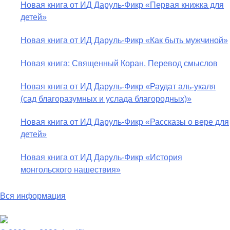
Новая книга от ИД Даруль-Фикр «Первая книжка для
детей»
Новая книга от ИД Даруль-Фикр «Как быть мужчиной»
Новая книга: Священный Коран. Перевод смыслов
Новая книга от ИД Даруль-Фикр «Раудат аль-укаля
(cад благоразумных и услада благородных)»
Новая книга от ИД Даруль-Фикр «Рассказы о вере для
детей»
Новая книга от ИД Даруль-Фикр «История
монгольского нашествия»
Вся информация