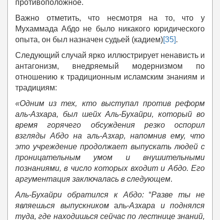
противоположное.
Важно отметить, что несмотря на то, что у
Мухаммада Абдо не было никакого юридического
опыта, он был назначен судьей (кадием)
[35]
.
Следующий случай ярко иллюстрирует ненависть и
антагонизм, внедряемый модернизмом по
отношению к традиционным исламским знаниям и
традициям:
«
Одним из тех, кто выступал против реформ
а
ль-Азхара, был шейх Аль-Бухайри, который во
время горячего обсуждения резко оспорил
взгляды Абдо на
а
ль-Азхар, напомнив ему, что
это учреждение продолжает выпускать людей с
проницательным умом и внушительными
познаниями, в число которых входит и Абдо. Его
аргументация заключалась в следующем
.
Аль-Бухайри обратился к Абдо:
“
Разве ты не
являешься выпускником
аль-
Азхара
и поднялся
туда, где находишься сейчас по лестнице знаний,