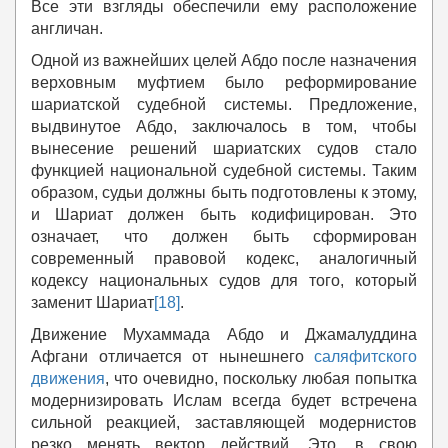
Все эти взгляды обеспечили ему расположение
англичан.
Одной из важнейших целей Абдо после назначения
верховным муфтием было реформирование
шариатской судебной системы. Предложение,
выдвинутое Абдо, заключалось в том, чтобы
вынесение решений шариатских судов стало
функцией национальной судебной системы. Таким
образом, судьи должны быть подготовлены к этому,
и Шариат должен быть кодифицирован. Это
означает, что должен быть сформирован
современный правовой кодекс, аналогичный
кодексу национальных судов для того, который
заменит Шариат
[18]
.
Движение Мухаммада Абдо и Джамалуддина
Афгани отличается от нынешнего
саляфитского
движения
, что очевидно, поскольку любая попытка
модернизировать Ислам всегда будет встречена
сильной реакцией, заставляющей модернистов
резко менять вектор действий. Это, в свою