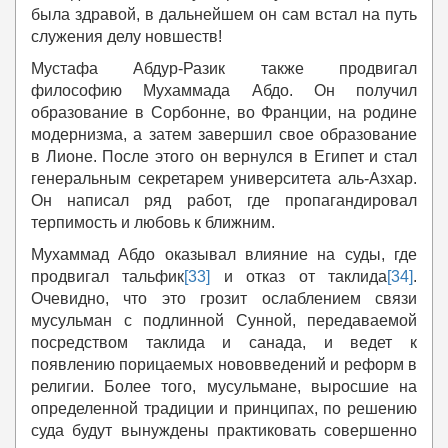
была здравой, в дальнейшем он сам встал на путь
служения делу новшеств!
Мустафа Абдур-Разик также продвигал
философию Мухаммада Абдо. Он получил
образование в Сорбонне, во Франции, на родине
модернизма, а затем завершил свое образование
в Лионе. После этого он вернулся в Египет и стал
генеральным секретарем университета аль-Азхар.
Он написал ряд работ, где пропагандировал
терпимость и любовь к ближним.
Мухаммад Абдо оказывал влияние на суды, где
продвигал тальфик
[33]
и отказ от таклида
[34]
.
Очевидно, что это грозит ослаблением связи
мусульман с подлинной Сунной, передаваемой
посредством таклида и санада, и ведет к
появлению порицаемых нововведений и реформ в
религии. Более того, мусульмане, выросшие на
определенной традиции и принципах, по решению
суда будут вынуждены практиковать совершенно