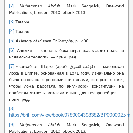
[2]
Mu
ḥ
ammad ‘Abduh
, Mark Sedgwick, Oneworld
Publications, London, 2010, eBook 2013.
[3]
Там же.
[4]
Там же.
[5]
A History of Muslim
Philosophy
, p.1490.
[6]
Алимия — степень бакалавра исламского права и
исламской теологии. — прим. ред.
[7]
«Кавкаб аш-Шарк» (араб. كوكب الشرق) — масонская
ложа в Египте, основанная в 1871 году. Изначально она
была основана коренными египтянами, которые хотели,
чтобы ложа работала по английской конституции на
арабском языке и исключительно для неевропейцев. —
прим. ред.
[8]
https://brill.com/view/book/9789004398382/BP000002.xml
.
[9]
Mu
ḥ
ammad ‘Abduh
, Mark Sedgwick, Oneworld
Publications, London, 2010, eBook 2013.