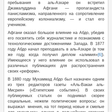
пребывания в аль-Азхаре он встретил
Джамалуддина Афгани — пропагандиста
панисламизма, направленного на сопротивление
европейскому колониализму, — и стал его
учеником.
Афгани оказал большое влияние на Абдо, убедив
его посвятить себя журналистике и познакомив с
технологическими достижениями Запада. В 1877
году Абдо начал преподавать в аль-Азхаре (в том
же году, когда получил диплом «алимия»
[6]
).
Имеющееся у него влияние он использовал в
различных публикациях для распространения
своих «реформ».
В 1880 году Мухаммад Абдо был назначен одним
из трех редакторов газеты «Аль-Вакаи аль-
Мисрия» («Египетские события»). В своих
публикуемых статьях он поднимал скорее
социальные, нежели политические вопросы: он
выражал мнения, на тот период новые и смелые