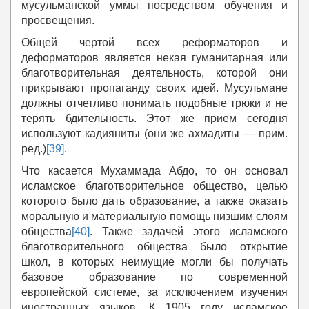
мусульманской уммы посредством обучения и
просвещения.
Общей чертой всех реформаторов и
деформаторов является некая гуманитарная или
благотворительная деятельность, которой они
прикрывают пропаганду своих идей. Мусульмане
должны отчетливо понимать подобные трюки и не
терять бдительность. Этот же прием сегодня
используют кадияниты (они же ахмадиты — прим.
ред.)
[39]
.
Что касается Мухаммада Абдо, то он основал
исламское благотворительное общество, целью
которого было дать образование, а также оказать
моральную и материальную помощь низшим слоям
общества
[40]
. Также задачей этого исламского
благотворительного общества было открытие
школ, в которых неимущие могли бы получать
базовое образование по современной
европейской системе, за исключением изучения
иностранных языков. К 1905 году исламское