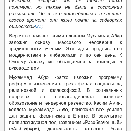
текстам, которые они не только плохо
понимали, но
также
не были в состоянии
разъяснить. Не зная о потребностях и чаяниях
своего времени, они жили почти на задворках
общества»
[31]
.
Вероятно, именно этими словами Мухаммад Абдо
заложил основу массового недоверия к
традиционным ученым. Эти идеи продвигаются
модернистами и либералами и по сей день. К
Одному Аллаху мы обращаемся за помощью и
руководством!
Мухаммад Абдо кратко изложил программу
реформ и изменений в трех сферах: социальной,
религиозной и философской. В социальных
вопросах он пропагандировал женское
образование и гендерное равенство. Касим Амин,
коллега Мухаммада Абдо, приложил все усилия
для защиты феминизма в Египте. В результате
появился журнал под названием «Разоблаченный»
(«Ас-Суфур»), деятельность которого была