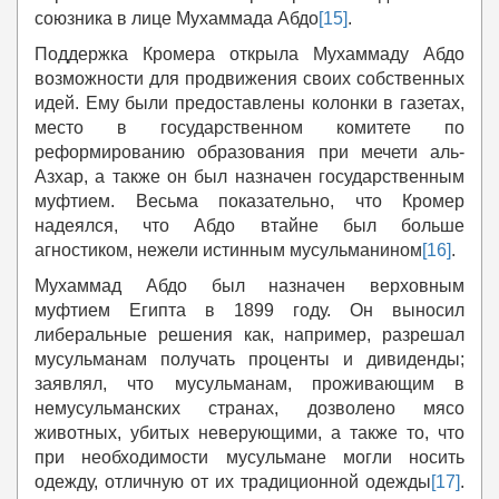
союзника в лице Мухаммада Абдо
[15]
.
Поддержка Кромера открыла Мухаммаду Абдо
возможности для продвижения своих собственных
идей. Ему были предоставлены колонки в газетах,
место в государственном комитете по
реформированию образования при мечети аль-
Азхар, а также он был назначен государственным
муфтием. Весьма показательно, что Кромер
надеялся, что Абдо втайне был больше
агностиком, нежели истинным мусульманином
[16]
.
Мухаммад Абдо был назначен верховным
муфтием Египта в 1899 году. Он выносил
либеральные решения как, например, разрешал
мусульманам получать проценты и дивиденды;
заявлял, что мусульманам, проживающим в
немусульманских странах, дозволено мясо
животных, убитых неверующими, а также то, что
при необходимости мусульмане могли носить
одежду, отличную от их традиционной одежды
[17]
.