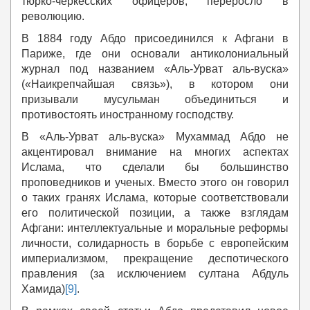
тюрко-черкесских офицеров, переросло в
революцию.
В 1884 году Абдо присоединился к Афгани в
Париже, где они основали антиколониальный
журнал под названием «Аль-Урват аль-вуска»
(«Наикрепчайшая связь»), в котором они
призывали мусульман объединиться и
противостоять иностранному господству.
В «Аль-Урват аль-вуска» Мухаммад Абдо не
акцентировал внимание на многих аспектах
Ислама, что сделали бы большинство
проповедников и ученых. Вместо этого он говорил
о таких гранях Ислама, которые соответствовали
его политической позиции, а также взглядам
Афгани: интеллектуальные и моральные реформы
личности, солидарность в борьбе с европейским
империализмом, прекращение деспотического
правления (за исключением султана Абдуль
Хамида)
[9]
.