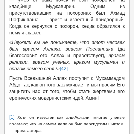
кладбище Муджавирин. Одним из
присутствовавших на похоронах был Ахмад
Шафик-паша — юрист и известный придворный.
Когда он вернулся с похорон, хедив обратился к
нему и сказал:
«
Неужели вы не понимаете, что этот человек
был врагом Аллаха, врагом Посланника
(да
благословит его Аллах и приветствует)
, врагом
религии, врагом ученых, врагом мусульман и
врагом самого себя?»
[42]
Пусть Всевышний Аллах поступит с Мухаммадом
Абдо так, как он того заслуживает, и мы просим Его
защитить нас от того, чтобы стать жертвами его
еретических модернистских идей. Амин!
[1]
Хотя он известен как аль-Афгани, многие ученые
полагают, что на самом деле он был персидским шиитом.
— прим. автора.