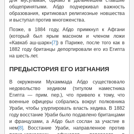
для мусульман, однако в дальнейшем ставшие
общепринятыми. Абдо подчеркивал важность
образования, критиковал религиозные новшества
и выступал против многоженства.
Позже, в 1884 году, Абдо примкнул к Афгани
(который был ярым масоном и членом ложи
«Кавкаб аш-шарк»
[7]
) в Париже, после того как в
1882 году британцы депортировали его из Египта
на шесть лет.
ПРЕДЫСТОРИЯ ЕГО ИЗГНАНИЯ
В окружении Мухаммада Абдо существовало
недовольство хедивом (титулом наместника
Египта — прим. пер.), что привело к тому, что
военные офицеры собрались вокруг полковника
Ураби, чтобы узурпировать власть хедива. В 1882
году восстание Ураби было подавлено британцами
и французами, а Абдо был сослан за участие в
нем
[8]
. Восстание Ураби, направленное против