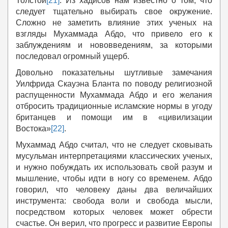
Толстой
[21]
. Из хадисов нам известно о том, что
следует тщательно выбирать свое окружение.
Сложно не заметить влияние этих ученых на
взгляды Мухаммада Абдо, что привело его к
заблуждениям и нововведениям, за которыми
последовал огромный ущерб.
Довольно показательны шутливые замечания
Уилфрида Скауэна Бланта по поводу религиозной
распущенности Мухаммада Абдо и его желания
отбросить традиционные исламские нормы в угоду
британцев и помощи им в «цивилизации
Востока»
[22]
.
Мухаммад Абдо считал, что не следует сковывать
мусульман интерпретациями классических ученых,
и нужно побуждать их использовать свой разум и
мышление, чтобы идти в ногу со временем. Абдо
говорил, что человеку даны два величайших
инструмента: свобода воли и свобода мысли,
посредством которых человек может обрести
счастье. Он верил, что прогресс и развитие Европы