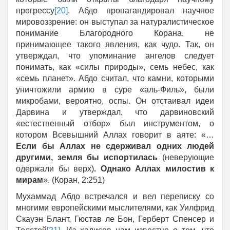
прогрессу
[20]
. Абдо пропагандировал научное
мировоззрение: он выступал за натуралистическое
понимание Благородного Корана, не
принимающее такого явления, как чудо. Так, он
утверждал, что упоминание ангелов следует
понимать, как «силы природы», семь небес, как
«семь планет». Абдо считал, что камни, которыми
уничтожили армию в суре «аль-Филь», были
микробами, вероятно, оспы. Он отстаивал идеи
Дарвина и утверждал, что дарвиновский
«естественный отбор» был инструментом, о
котором Всевышний Аллах говорит в аяте:
«…
Если бы Аллах не сдерживал одних людей
другими, земля бы испортилась
(неверующие
одержали бы верх)
. Однако Аллах милостив к
мирам
».
(Коран, 2:251)
Мухаммад Абдо встречался и вел переписку со
многими европейскими мыслителями, как Уилфрид
Скауэн Блант, Гюстав ле Бон, Герберт Спенсер и