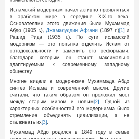
Исламский модернизм начал активно проявляться
в арабском мире в середине XIX-го века.
Основателями этого движения были Мухаммад
Абдо (1905 г.),
Джамалуддин Афгани
(1897 г.)
[1]
и
Рашид Рида (1935 г.). По сути, исламский
модернизм — это попытка отделить Ислам от
ортодоксальности и заменить его реформами,
благодаря которым он станет максимально
адаптируемым к современному западному
обществу.
Многие видели в модернизме Мухаммада Абдо
синтез Ислама и современной мысли. Другие
считали, что таким образом он проложил мост
между старым миром и новым
[2]
. Одной из
характерных особенностей его модернизма было
стремление объединять цивилизации, а не
сталкивать их
[3]
.
Мухаммад Абдо родился в 1849 году в семье
турецко-египетского происхождения. Его отец —