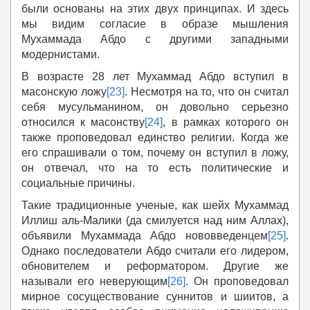
были основаны на этих двух принципах. И здесь
мы видим согласие в образе мышления
Мухаммада Абдо с другими западными
модернистами.
В возрасте 28 лет Мухаммад Абдо вступил в
масонскую ложу
[23]
. Несмотря на то, что он считал
себя мусульманином, он довольно серьезно
относился к масонству
[24]
, в рамках которого он
также проповедовал единство религии. Когда же
его спрашивали о том, почему он вступил в ложу,
он отвечал, что на то есть политические и
социальные причины.
Такие традиционные ученые, как шейх Мухаммад
Иллиш аль-Малики (да смилуется над ним Аллах),
объявили Мухаммада Абдо нововведенцем
[25]
.
Однако последователи Абдо считали его лидером,
обновителем и реформатором. Другие же
называли его неверующим
[26]
. Он проповедовал
мирное сосуществование суннитов и шиитов, а