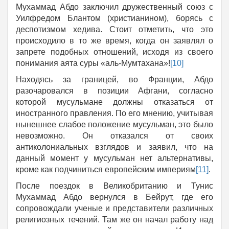
Мухаммад Абдо заключил дружественный союз с
Уилфредом Блантом (христианином), борясь с
деспотизмом хедива. Стоит отметить, что это
происходило в то же время, когда он заявлял о
запрете подобных отношений, исходя из своего
понимания аята суры «аль-Мумтахана»!
[10]
Находясь за границей, во Франции, Абдо
разочаровался в позиции Афгани, согласно
которой мусульмане должны отказаться от
иностранного правления. По его мнению, учитывая
нынешнее слабое положение мусульман, это было
невозможно. Он отказался от своих
антиколониальных взглядов и заявил, что на
данный момент у мусульман нет альтернативы,
кроме как подчиниться европейским империям
[11]
.
После поездок в Великобританию и Тунис
Мухаммад Абдо вернулся в Бейрут, где его
сопровождали ученые и представители различных
религиозных течений. Там же он начал работу над