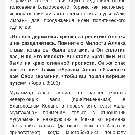
В рамках своей статьи Абдо представил новое
толкование Благородного Корана как, например,
использование им аята третьего аята суры «Алю
Имран» для продвижения идеи политического
единства:
«
Вы все держитесь крепко за религию Аллаха
и не разделяйтесь. Помните о Милости Аллаха
к вам, когда вы были врагами, а Он сплотил
вас, и по Его Милости вы стали братьями. Вы
были на краю огненной пропасти, Он же спас
вас от нее. Таким образом Аллах объясняет
вам Свои знамения, чтобы вы пошли верным
путем
».
(Коран, 3:103)
Мухаммад Абдо заявил, что запрет считать
неверующих вали (приближенными) в
Благородном Коране в первом аяте суры «аль-
Мумтахана» применим только в отношении
мусульман и неверующих в Мекке во времена
Посланника Аллаха (да благословит его Аллах и
приветствует), когда многобожники поначалу