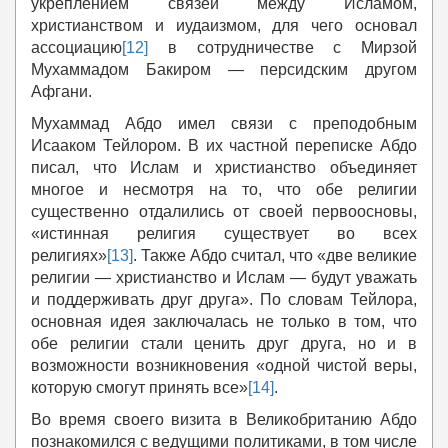
укреплением связей между Исламом,
христианством и иудаизмом, для чего основал
ассоциацию
[12]
в сотрудничестве с Мирзой
Мухаммадом Бакиром — персидским другом
Афгани.
Мухаммад Абдо имел связи с преподобным
Исааком Тейлором. В их частной переписке Абдо
писал, что Ислам и христианство объединяет
многое и несмотря на то, что обе религии
существенно отдалились от своей первоосновы,
«истинная религия существует во всех
религиях»
[13]
. Также Абдо считал, что «две великие
религии — христианство и Ислам — будут уважать
и поддерживать друг друга». По словам Тейлора,
основная идея заключалась не только в том, что
обе религии стали ценить друг друга, но и в
возможности возникновения «одной чистой веры,
которую смогут принять все»
[14]
.
Во время своего визита в Великобританию Абдо
познакомился с ведущими политиками, в том числе