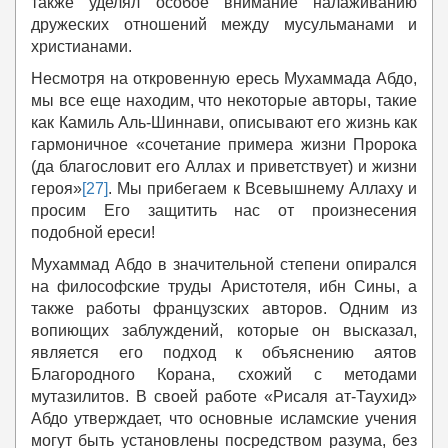
также уделял особое внимание налаживанию
дружеских отношений между мусульманами и
христианами.
Несмотря на откровенную ересь Мухаммада Абдо,
мы все еще находим, что некоторые авторы, такие
как Камиль Аль-Шиннави, описывают его жизнь как
гармоничное «сочетание примера жизни Пророка
(да благословит его Аллах и приветствует) и жизни
героя»
[27]
. Мы прибегаем к Всевышнему Аллаху и
просим Его защитить нас от произнесения
подобной ереси!
Мухаммад Абдо в значительной степени опирался
на философские труды Аристотеля, ибн Сины, а
также работы французских авторов. Одним из
вопиющих заблуждений, которые он высказал,
является его подход к объяснению аятов
Благородного Корана, схожий с методами
мутазилитов. В своей работе «Рисаля ат-Таухид»
Абдо утверждает, что основные исламские учения
могут быть установлены посредством разума, без