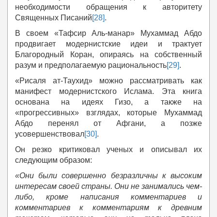
необходимости обращения к авторитету
Священных Писаний
[28]
.
В своем «Тафсир Аль-манар» Мухаммад Абдо
продвигает модернистские идеи и трактует
Благородный Коран, опираясь на собственный
разум и предполагаемую рациональность
[29]
.
«Рисаля ат-Таухид» можно рассматривать как
манифест модернистского Ислама. Эта книга
основана на идеях Гизо, а также на
«прогрессивных» взглядах, которые Мухаммад
Абдо перенял от Афгани, а позже
усовершенствовал
[30]
.
Он резко критиковал ученых и описывал их
следующим образом:
«
Они были совершенно безразличны к высоким
интересам своей страны. Они не занимались чем-
либо,
кроме
написания комментариев и
комментариев к комментариям
к древним