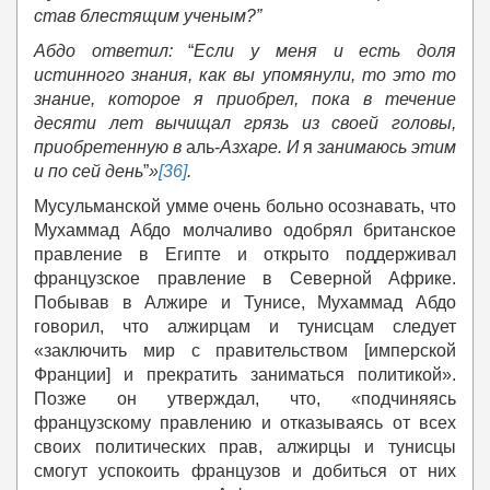
став блестящим ученым?”
Абдо ответил:
“
Если у меня и есть доля
истинного знания, как вы упомянули, то это то
знание, которое я приобрел, пока в течение
десяти лет вычищал грязь из своей головы,
приобретенную в
аль-
Азхаре. И
я
занимаюсь этим
и по сей день
”
»
[36]
.
Мусульманской умме очень больно осознавать, что
Мухаммад Абдо молчаливо одобрял британское
правление в Египте и открыто поддерживал
французское правление в Северной Африке.
Побывав в Алжире и Тунисе, Мухаммад Абдо
говорил, что алжирцам и тунисцам следует
«заключить мир с правительством [имперской
Франции] и прекратить заниматься политикой».
Позже он утверждал, что, «подчиняясь
французскому правлению и отказываясь от всех
своих политических прав, алжирцы и тунисцы
смогут успокоить французов и добиться от них