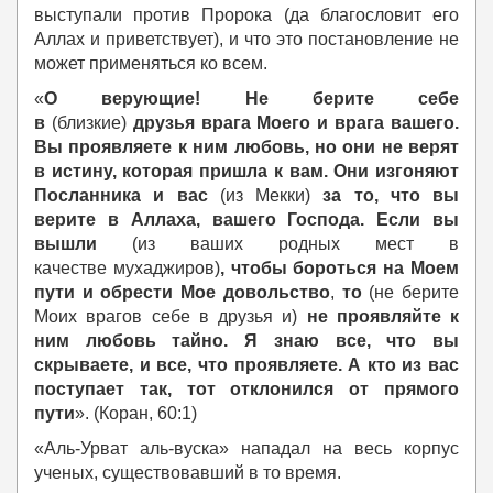
выступали против Пророка (да благословит его
Аллах и приветствует), и что это постановление не
может применяться ко всем.
«
О верующие! Не берите себе
в
(близкие)
друзья врага Моего и врага вашего.
Вы проявляете к ним любовь, но они не верят
в истину, которая пришла к вам. Они изгоняют
Посланника и вас
(из Мекки)
за то, что вы
верите в Аллаха, вашего Господа. Если вы
вышли
(из ваших родных мест в
качестве
мухаджиров
)
, чтобы бороться на Моем
пути и обрести Мое довольство
,
то
(не берите
Моих врагов себе в друзья и)
не проявляйте к
ним любовь тайно. Я знаю все, что вы
скрываете, и все, что проявляете. А кто из вас
поступает так, тот отклонился от прямого
пути
»
. (Коран, 60:1)
«Аль-Урват аль-вуска» нападал на весь корпус
ученых, существовавший в то время.