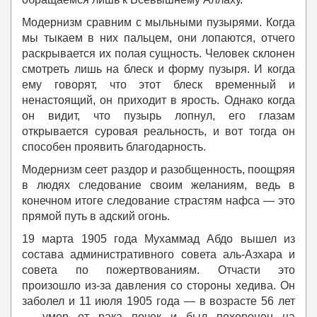
Модернизм сравним с мыльными пузырями. Когда
мы тыкаем в них пальцем, они лопаются, отчего
раскрывается их полая сущность. Человек склонен
смотреть лишь на блеск и форму пузыря. И когда
ему говорят, что этот блеск временный и
ненастоящий, он приходит в ярость. Однако когда
он видит, что пузырь лопнул, его глазам
открывается суровая реальность, и вот тогда он
способен проявить благодарность.
Модернизм сеет раздор и разобщенность, поощряя
в людях следование своим желаниям, ведь в
конечном итоге следование страстям нафса — это
прямой путь в адский огонь.
19 марта 1905 года Мухаммад Абдо вышел из
состава административного совета аль-Азхара и
совета по пожертвованиям. Отчасти это
произошло из-за давления со стороны хедива. Он
заболел и 11 июля 1905 года — в возрасте 56 лет
— умер от рака почек и был похоронен на