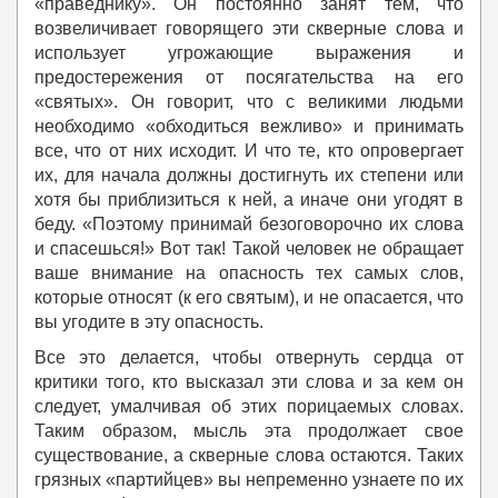
«праведнику». Он постоянно занят тем, что
возвеличивает говорящего эти скверные слова и
использует угрожающие выражения и
предостережения от посягательства на его
«святых». Он говорит, что с великими людьми
необходимо «обходиться вежливо» и принимать
все, что от них исходит. И что те, кто опровергает
их, для начала должны достигнуть их степени или
хотя бы приблизиться к ней, а иначе они угодят в
беду. «Поэтому принимай безоговорочно их слова
и спасешься!» Вот так! Такой человек не обращает
ваше внимание на опасность тех самых слов,
которые относят (к его святым), и не опасается, что
вы угодите в эту опасность.
Все это делается, чтобы отвернуть сердца от
критики того, кто высказал эти слова и за кем он
следует, умалчивая об этих порицаемых словах.
Таким образом, мысль эта продолжает свое
существование, а скверные слова остаются. Таких
грязных «партийцев» вы непременно узнаете по их