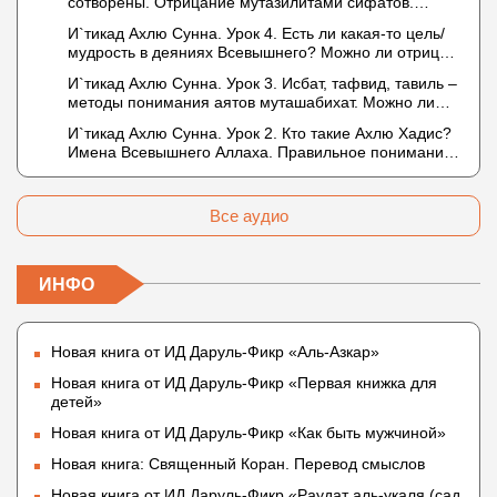
сотворены. Отрицание мутазилитами сифатов.
Описание Аллаха сифатом «вадж» (букв.: лик)
И`тикад Ахлю Сунна. Урок 4. Есть ли какая-то цель/
мудрость в деяниях Всевышнего? Можно ли отрицать
в отношении Аллаха недостатки, отрицание которых
И`тикад Ахлю Сунна. Урок 3. Исбат, тафвид, тавиль –
не пришло в Коране и Сунне? Концепция ибн
методы понимания аятов муташабихат. Можно ли
Таймийи
переводить сифаты аль-хабария на русский язык?
И`тикад Ахлю Сунна. Урок 2. Кто такие Ахлю Хадис?
Что означает утверждение сифата «биля кейфа»
Имена Всевышнего Аллаха. Правильное понимание
(без образа)?
Атрибутов Всевышнего Аллаха
Все аудио
ИНФО
Новая книга от ИД Даруль-Фикр «Аль-Азкар»
Новая книга от ИД Даруль-Фикр «Первая книжка для
детей»
Новая книга от ИД Даруль-Фикр «Как быть мужчиной»
Новая книга: Священный Коран. Перевод смыслов
Новая книга от ИД Даруль-Фикр «Раудат аль-укаля (cад