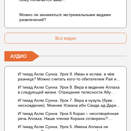
Можно ли заниматься экстремальными видами
развлечений?
Все видео
АУДИО
И`тикад Ахлю Сунна. Урок 9. Иман и ислам, в чём
разница? Можно считать кого-то обитателем Рая или
Ада?
И`тикад Ахлю Сунна. Урок 8. Вера в видение Аллаха
в следующей жизни. Отрицание телесности Абу
Бакром аль-Исмаили. Отрицание телесности в книге
И`тикад Ахлю Сунна. Урок 7. Вера в нузуль (букв.:
Усмана ибн Саида ад-Дарими. Иман – это слова,
нисхождение). Мнение Усмана ибн Саида ад-Дарими
дела и познание
о нузуле. Считал ли ад-Дарими, что Аллах
И`тикад Ахлю Сунна. Урок 6.Коран – несотворённая
описывается физическим движением?
речь Аллаха. Наше чтение Корана сотворено?
Предопределение судьбы
И`тикад Ахлю Сунна. Урок 5. Имена Аллаха не