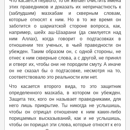
Что касается первого, то он желает очистить имена
этих праведников и доказать их непричастность к
(заблудшим) мазхабам и скверным словам,
которые относят к ним. Но в то же время он
заботится о шариатской стороне вопроса, как,
например, шейх аш-Шаарани (да смилуется над
ним Аллах), когда говорит о подтасовках в
отношении тех ученых, в чьей праведности он
убежден. Таким образом он, с одной стороны, не
отнес к ним скверные слова, а с другой, не принял
и отверг их, чтобы они не породили смуту. А иначе
он не сказал бы о подтасовке, несмотря на то,
соответствовало это реальности или нет.
Что касается второго вида, то это защитник
определенного мазхаба, в котором он убежден.
Защита тех, кого он называет праведниками, для
него лишь прикрытие. Ты никогда не услышишь,
чтобы он отрицал отношение к ним каких-либо
порицаемых высказываний, как и не услышишь,
чтобы он порицал эти слова, которые относят к его