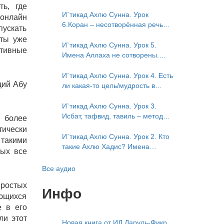
в книге Усмана ибн Саида ад-
нисхождение). Мнение Усмана
ть, где
Дарими. Иман – это слова, дела
ибн Саида ад-Дарими о нузуле.
И`тикад Ахлю Сунна. Урок
онлайн
и познание
Считал ли ад-Дарими, что Аллах
6.Коран – несотворённая речь
пускать
описывается физическим
Аллаха. Наше чтение Корана
иты уже
движением?
сотворено? Предопределение
И`тикад Ахлю Сунна. Урок 5.
итивные
судьбы
Имена Аллаха не сотворены.
Отрицание мутазилитами
сифатов. Описание Аллаха
И`тикад Ахлю Сунна. Урок 4. Есть
щий Абу
сифатом «вадж» (букв.: лик)
ли какая-то цель/мудрость в
деяниях Всевышнего? Можно ли
отрицать в отношении Аллаха
И`тикад Ахлю Сунна. Урок 3.
недостатки, отрицание которых
Исбат, тафвид, тавиль – методы
 более
не пришло в Коране и Сунне?
понимания аятов муташабихат.
тически
Концепция ибн Таймийи
Можно ли переводить сифаты
И`тикад Ахлю Сунна. Урок 2. Кто
 такими
аль-хабария на русский язык?
такие Ахлю Хадис? Имена
ных все
Что означает утверждение
Всевышнего Аллаха. Правильное
сифата «биля кейфа» (без
понимание Атрибутов
Все аудио
образа)?
Всевышнего Аллаха
простых
Инфо
яющихся
е в его
ли этот
Новая книга от ИД Даруль-Фикр