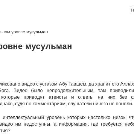
Н
ика
Книги
Аудио
Видео
Инфо
Помощь проекту
льном уровне мусульман
ровне мусульман
иковано видео с устазом Абу Гавшем, да хранит его Аллах,
 Бога. Видео было непродолжительным, там приводили
я, которые приводят атеисты и ответы на них без с
днако, судя по комментариям, слушатели ничего не поняли.
, интеллектуальный уровень которых настолько низок, ч
видео им недоступны, а информация, где требуется не
ятия?