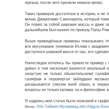
призыв, после чего пролили немало крови.
Таких примеров достаточно в истории, и не 
монах Джиро́ламо Савонаро́ла, который тож
Он повел за собой широкие массы и даже за
дальнейшем был казнен по приказу Папы Рим
Выше приведённые примеры показывают, что
все мусульмане понимали Ислам с академичес
доступного широкой массе от нас, его сделают
Напоследок хотелось бы привести пример с И
думал о том насколько разнится реальный о
зачастую не только обывательском) салафи
саляфам и опровергал заблудших мутакал
раскрывается совсем иной образ, в первую
вопросы не только калама, но и философии, к
Я надеюсь моя статья была полезной и тауф
Ибн Таймия
Мухаммад ибн Абдуль-Вах
Метки: