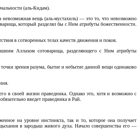
чальности (аль-Кидам).
 невозможная вещь (аль-мустахиль) — это то, что невозможно
варища, который разделял бы с Ним атрибуты божественности.
ствия в сотворенных телах качеств движения и покоя.
вышним Аллахом сотоварища, разделяющего с Ним атрибуты
с точки зрения разума, бытие и небытие данной вещи одинаково
ния.
го в своей жизни праведника. Однако это, хотя и возможно с
обязательно введет праведника в Рай.
енное на уровне инстинкта, так и то, которое она получает
 вдыхания в зародыш живого духа. Начало совершенства его —