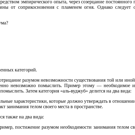
редством эмпирического опыта, через созерцание постоянного
сины от соприкосновения с пламенем огня. Однако следует о
ума?
ленных категорий.
 отрицание разумом невозможности существования той или иной
ршенно невозможно помыслить. Пример этому — необходимое 
омыслить. Затем категория «аль-вуджуб» делится на два вида:
тельные характеристики, которые должно утверждать в отношен
т занимания телом своего места в пространстве.
я также на два вида:
имер, постижение разумом необходимости занимания телом сво