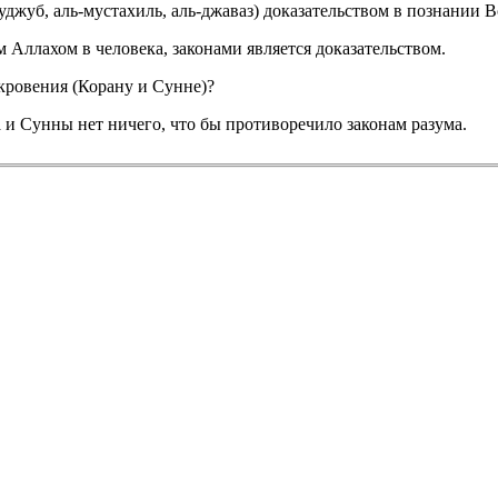
уджуб, аль-мустахиль, аль-джаваз) доказательством в познании
Аллахом в человека, законами является доказательством.
кровения (Корану и Сунне)?
и Сунны нет ничего, что бы противоречило законам разума.