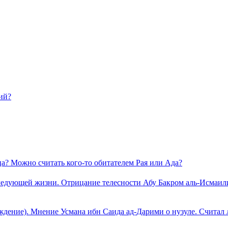
ий?
ца? Можно считать кого-то обитателем Рая или Ада?
следующей жизни. Отрицание телесности Абу Бакром аль-Исмаили
хождение). Мнение Усмана ибн Саида ад-Дарими о нузуле. Счита