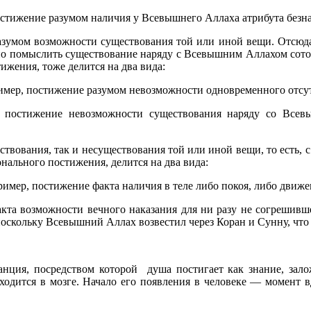
стижение разумом наличия у Всевышнего Аллаха атрибута безна
азумом возможности существования той или иной вещи. Отсюда
но помыслить существование наряду с Всевышним Аллахом сото
ижения, тоже делится на два вида:
ример, постижение разумом невозможности одновременного отсут
, постижение невозможности существования наряду со Все
ствования, так и несуществования той или иной вещи, то есть, 
нального постижения, делится на два вида:
ример, постижение факта наличия в теле либо покоя, либо движе
кта возможности вечного наказания для ни разу не согрешивше
поскольку Всевышний Аллах возвестил через Коран и Сунну, что 
нция, посредством которой душа постигает как знание, залож
аходится в мозге. Начало его появления в человеке — момент