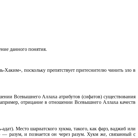
ение данного понятия.
ль-Хаким», поскольку препятствует притеснителю чинить зло в
шении Всевышнего Аллаха атрибутов (сифатов) существования
Например, отрицание в отношении Всевышнего Аллаха качеств
дат). Место шариатского хукма, такого, как фарз, ваджиб или
о — разум, и познается он через разум. Хукм же, связанный с