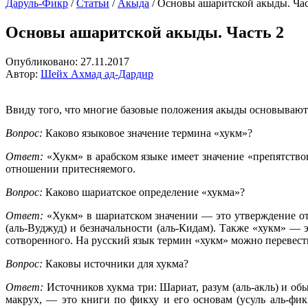
Даруль-Фикр
/
Статьи
/
Акыда
/
Основы ашаритской акыды. Час
Основы ашаритской акыды. Часть 2
Опубликовано:
27.11.2017
Автор:
Шейх Ахмад ад-Дардир
Ввиду того, что многие базовые положения акыды основываются
Вопрос:
Каково языковое значение термина «хукм»?
Ответ:
«Хукм» в арабском языке имеет значение «препятствов
отношении притесняемого.
Вопрос:
Каково шариатское определение «хукма»?
Ответ:
«Хукм» в шариатском значении — это утверждение от
(аль-Вуджуд) и безначальности (аль-Кидам). Также «хукм» 
сотворенного. На русский язык термин «хукм» можно перевест
Вопрос:
Каковы источники для хукма?
Ответ:
Источников хукма три: Шариат, разум (аль-акль) и об
макрух, — это книги по фикху и его основам (усуль аль-фикх