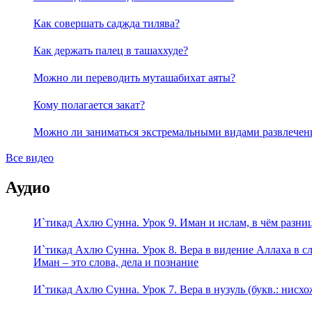
Как совершать саджда тилява?
Как держать палец в ташаххуде?
Можно ли переводить муташабихат аяты?
Кому полагается закат?
Можно ли заниматься экстремальными видами развлечен
Все видео
Аудио
И`тикад Ахлю Сунна. Урок 9. Иман и ислам, в чём разни
И`тикад Ахлю Сунна. Урок 8. Вера в видение Аллаха в 
Иман – это слова, дела и познание
И`тикад Ахлю Сунна. Урок 7. Вера в нузуль (букв.: нис