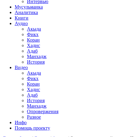
Интервью
Мусульманка
Аналитика
Книги
Аудио
Акыда
Фикх
Коран
Хадис
Адаб
Манхадж
История
Видео
Акыда
Фикх
Коран
Хадис
Адаб
История
Манхадж
Опровержения
Разное
Инфо
Помощь проекту