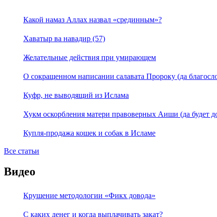
Какой намаз Аллах назвал «срединным»?
Хаватыр ва навадир (57)
Желательные действия при умирающем
О сокращенном написании салавата Пророку (да благосло
Куфр, не выводящий из Ислама
Хукм оскорбления матери правоверных Аиши (да будет д
Купля-продажа кошек и собак в Исламе
Все статьи
Видео
Крушение методологии «Фикх довода»
С каких денег и когда выплачивать закат?