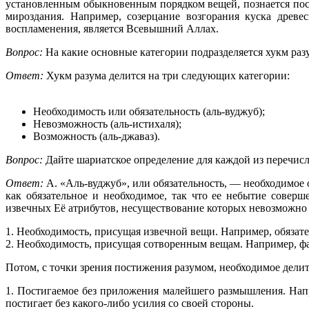
установленным обыкновенным порядком вещей, познается пос
мироздания. Например, созерцание возгорания куска древе
воспламенения, является Всевышний Аллах.
Вопрос:
На какие основные категории подразделяется хукм раз
Ответ:
Хукм разума делится на три следующих категории:
Необходимость или обязательность (аль-вуджуб);
Невозможность (аль-истихаля);
Возможность (аль-джаваз).
Вопрос:
Дайте шариатское определение для каждой из перечис
Ответ:
А. «Аль-вуджуб», или обязательность, — необходимое
как обязательное и необходимое, так что ее небытие сове
извечных Её атрибутов, несуществование которых невозможно п
1. Необходимость, присущая извечной вещи. Например, обяза
2. Необходимость, присущая сотворенным вещам. Например, фак
Потом, с точки зрения постижения разумом, необходимое делитс
1. Постигаемое без приложения малейшего размышления. Напр
постигает без какого-либо усилия со своей стороны.