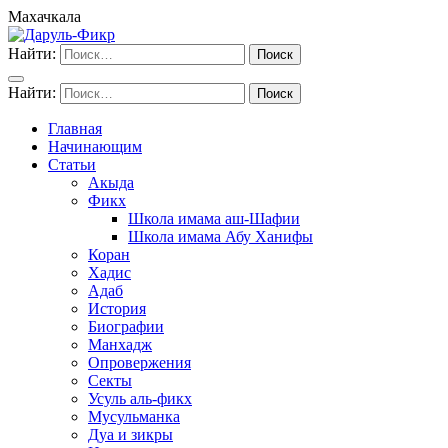
Махачкала
Найти:
Найти:
Главная
Начинающим
Статьи
Акыда
Фикх
Школа имама аш-Шафии
Школа имама Абу Ханифы
Коран
Хадис
Адаб
История
Биографии
Манхадж
Опровержения
Секты
Усуль аль-фикх
Мусульманка
Дуа и зикры