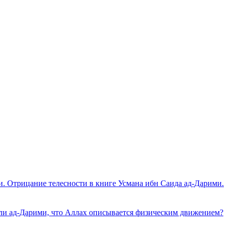
. Отрицание телесности в книге Усмана ибн Саида ад-Дарими.
л ли ад-Дарими, что Аллах описывается физическим движением?