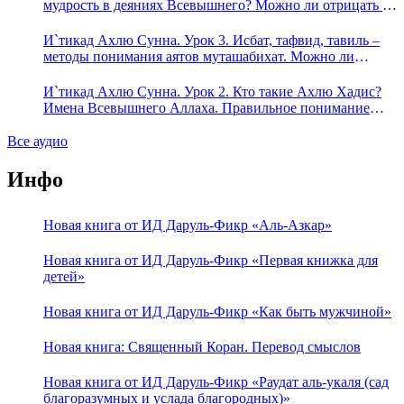
мудрость в деяниях Всевышнего? Можно ли отрицать в
отношении Аллаха недостатки, отрицание которых не
пришло в Коране и Сунне? Концепция ибн Таймийи
И`тикад Ахлю Сунна. Урок 3. Исбат, тафвид, тавиль –
методы понимания аятов муташабихат. Можно ли
переводить сифаты аль-хабария на русский язык? Что
означает утверждение сифата «биля кейфа» (без образа)?
И`тикад Ахлю Сунна. Урок 2. Кто такие Ахлю Хадис?
Имена Всевышнего Аллаха. Правильное понимание
Атрибутов Всевышнего Аллаха
Все аудио
Инфо
Новая книга от ИД Даруль-Фикр «Аль-Азкар»
Новая книга от ИД Даруль-Фикр «Первая книжка для
детей»
Новая книга от ИД Даруль-Фикр «Как быть мужчиной»
Новая книга: Священный Коран. Перевод смыслов
Новая книга от ИД Даруль-Фикр «Раудат аль-укаля (cад
благоразумных и услада благородных)»