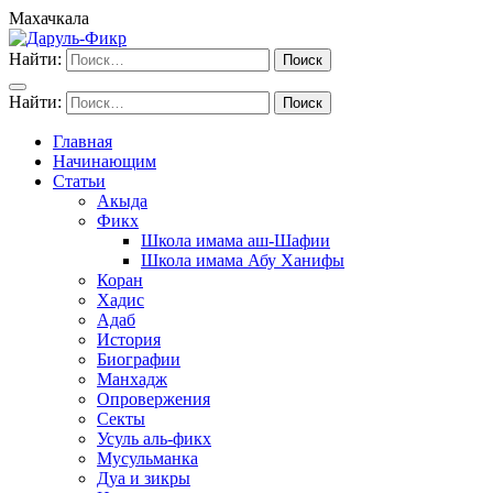
Махачкала
Найти:
Найти:
Главная
Начинающим
Статьи
Акыда
Фикх
Школа имама аш-Шафии
Школа имама Абу Ханифы
Коран
Хадис
Адаб
История
Биографии
Манхадж
Опровержения
Секты
Усуль аль-фикх
Мусульманка
Дуа и зикры