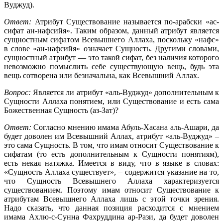
Вуджуд).
Ответ:
Атрибут Существование называется по-арабски «ас-
сифат ан-нафсийя». Таким образом, данный атрибут является
сущностным сифатом Всевышнего Аллаха, поскольку «нафс»
в слове «ан-нафсийя» означает Сущность. Другими словами,
сущностный атрибут — это такой сифат, без наличия которого
невозможно помыслить себе существующую вещь, будь эта
вещь сотворена или безначальна, как Всевышний Аллах.
Вопрос:
Является ли атрибут «аль-Вуджуд» дополнительным к
Сущности Аллаха понятием, или Существование и есть сама
Божественная Сущность (аз-Зат)?
Ответ:
Согласно мнению имама Абуль-Хасана аль-Ашари, да
будет доволен им Всевышний Аллах, атрибут «аль-Вуджуд» –
это сама Сущность. В том, что имам относит Существование к
сифатам (то есть дополнительным к Сущности понятиям),
есть некая натяжка. Имеется в виду, что в языке в словах:
«Сущность Аллаха существует», – содержится указание на то,
что Сущность Всевышнего Аллаха характеризуется
существованием. Поэтому имам относит Существование к
атрибутам Всевышнего Аллаха лишь с этой точки зрения.
Надо сказать, что данная позиция расходится с мнением
имама Ахлю-с-Сунна Фахруддина ар-Рази, да будет доволен