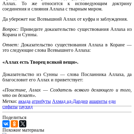
Аллах. То же относится к исповедующим доктрину
соединения и слияния Аллаха с тварным миром.
Да убережет нас Всевышний Аллах от куфра и заблуждения.
Вопрос:
Приведите доказательство существования Аллаха из
Корана и Сунны.
Ответ:
Доказательство существования Аллаха в Коране —
это следующие слова Всевышнего Аллаха:
«Аллах есть Творец всякой вещи».
Доказательство из Сунны — слова Посланника Аллаха, да
благословит его Аллах и приветствует:
«Поистине, Аллах
—
Создатель всякого делающего и того,
что он делает».
Метки:
акыда
атрибуты
Ахмад ад-Дардир
ашариты
еди
сифаты
таухид
Поделиться
Похожие материалы