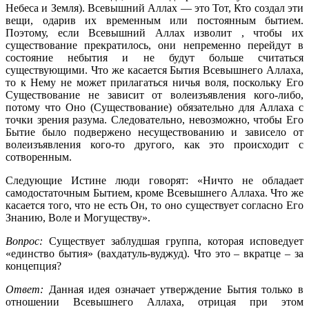
Небеса и Земля). Всевышний Аллах — это Тот, Кто создал эти
вещи, одарив их временным или постоянным бытием.
Поэтому, если Всевышний Аллах изволит , чтобы их
существование прекратилось, они непременно перейдут в
состояние небытия и не будут больше считаться
существующими. Что же касается Бытия Всевышнего Аллаха,
то к Нему не может прилагаться ничья воля, поскольку Его
Существование не зависит от волеизъявления кого-либо,
потому что Оно (Существование) обязательно для Аллаха с
точки зрения разума. Следовательно, невозможно, чтобы Его
Бытие было подвержено несуществованию и зависело от
волеизъявления кого-то другого, как это происходит с
сотворенным.
Следующие Истине люди говорят: «Ничто не обладает
самодостаточным Бытием, кроме Всевышнего Аллаха. Что же
касается того, что не есть Он, то оно существует согласно Его
Знанию, Воле и Могуществу».
Вопрос:
Существует заблудшая группа, которая исповедует
«единство бытия» (вахдатуль-вуджуд). Что это – вкратце – за
концепция?
Ответ:
Данная идея означает утверждение Бытия только в
отношении Всевышнего Аллаха, отрицая при этом