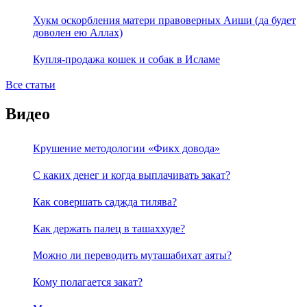
Хукм оскорбления матери правоверных Аиши (да будет
доволен ею Аллах)
Купля-продажа кошек и собак в Исламе
Все статьи
Видео
Крушение методологии «Фикх довода»
С каких денег и когда выплачивать закат?
Как совершать саджда тилява?
Как держать палец в ташаххуде?
Можно ли переводить муташабихат аяты?
Кому полагается закат?