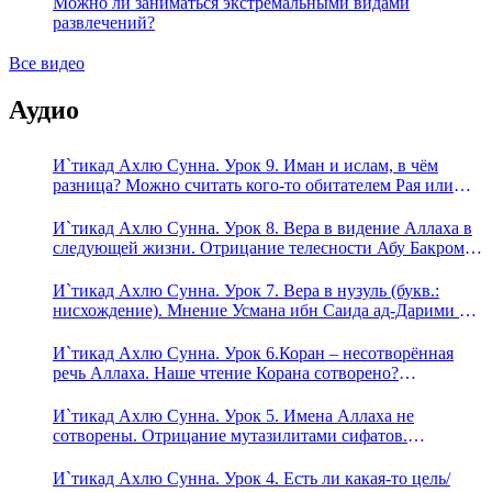
Можно ли заниматься экстремальными видами
развлечений?
Все видео
Аудио
И`тикад Ахлю Сунна. Урок 9. Иман и ислам, в чём
разница? Можно считать кого-то обитателем Рая или
Ада?
И`тикад Ахлю Сунна. Урок 8. Вера в видение Аллаха в
следующей жизни. Отрицание телесности Абу Бакром
аль-Исмаили. Отрицание телесности в книге Усмана
ибн Саида ад-Дарими. Иман – это слова, дела и
И`тикад Ахлю Сунна. Урок 7. Вера в нузуль (букв.:
познание
нисхождение). Мнение Усмана ибн Саида ад-Дарими о
нузуле. Считал ли ад-Дарими, что Аллах описывается
физическим движением?
И`тикад Ахлю Сунна. Урок 6.Коран – несотворённая
речь Аллаха. Наше чтение Корана сотворено?
Предопределение судьбы
И`тикад Ахлю Сунна. Урок 5. Имена Аллаха не
сотворены. Отрицание мутазилитами сифатов.
Описание Аллаха сифатом «вадж» (букв.: лик)
И`тикад Ахлю Сунна. Урок 4. Есть ли какая-то цель/