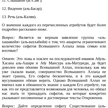
11. Слышание (ас-Сам`);
12. Видение (аль-Басар);
13. Речь (аль-Калям).
О значении каждого из перечисленных атрибутов будет более
подробно рассказано ниже.
Вопрос:
Является ли верным заявление группы «аль-
хашавийя» (аль-ваххабийя) о том, что ашариты ограничивают
количество сифатов Всевышнего Аллаха лишь семью или
восемью?
Ответ:
Это ложь и поклеп на последователей имамов Абуль-
Хасана аль-Ашари и Абу Мансура аль-Матуриди, да будет
доволен ими обоими Всевышний Аллах, поскольку, как мы
уже сказали выше, совершенство Всевышнего Аллаха не
знает границ, Его сифаты бесконечны, и в это каждый
мусульманин обязан верить. Однако Всевышний Аллах не
вменил нам в обязанность знание о каждом Его атрибуте, так
как это не представляется возможным для человека, но обязал
нас знать те тринадцать сифатов, на которые конкретно
указывают несомненные и достоверные тексты Откровения.
Вопрос:
Дайте определение сифату Существование (аль-