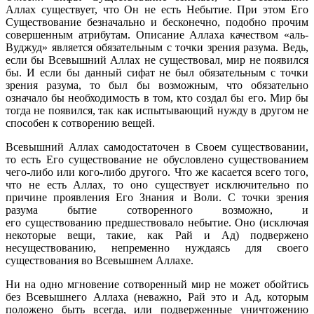
Аллах существует, что Он не есть Небытие. При этом Его
Существование безначально и бесконечно, подобно прочим
совершенным атрибутам. Описание Аллаха качеством «аль-
Вуджуд» является обязательным с точки зрения разума. Ведь,
если бы Всевышний Аллах не существовал, мир не появился
бы. И если бы данный сифат не был обязательным с точки
зрения разума, то был бы возможным, что обязательно
означало бы необходимость в том, кто создал бы его. Мир бы
тогда не появился, так как испытывающий нужду в другом не
способен к сотворению вещей.
Всевышний Аллах самодостаточен в Своем существовании,
то есть Его существование не обусловлено существованием
чего-либо или кого-либо другого. Что же касается всего того,
что не есть Аллах, то оно существует исключительно по
причине проявления Его Знания и Воли. С точки зрения
разума бытие сотворенного возможно, и
его существованию предшествовало небытие. Оно (исключая
некоторые вещи, такие, как Рай и Ад) подвержено
несуществованию, непременно нуждаясь для своего
существования во Всевышнем Аллахе.
Ни на одно мгновение сотворенный мир не может обойтись
без Всевышнего Аллаха (неважно, Рай это и Ад, которым
положено быть всегда, или подверженные уничтожению