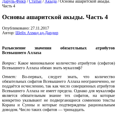
Даруль-Фикр
/
Статьи
/
Акыда
/
Основы ашаритской акыды.
Часть 4
Основы ашаритской акыды. Часть 4
Опубликовано:
27.11.2017
Автор:
Шейх Ахмад ад-Дардир
Разъяснение значения обязательных атрибутов
Всевышнего Аллаха
Вопрос:
Какое минимальное количество атрибутов (сифатов)
Всевышнего Аллаха обязан знать мукалляф?
Ответ:
Во-первых, следует знать, что количество
обязательных сифатов Всевышнего Аллаха неограниченно, не
поддаётся исчислению, так как число совершенных атрибутов
Всевышнего Аллаха не имеет предела. Однако для мукалляфа
является обязательным знание тех сифатов, на которые
конкретно указывают не подвергающиеся сомнению тексты
Корана и Сунны и которые подтверждены рациональным
доводом. Число таких сифатов — тринадцать.