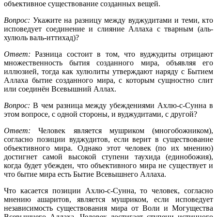
объективное существование созданных вещей.
Вопрос:
Укажите на разницу между вуджудитами и теми, кто
исповедует соединение и слияние Аллаха с тварным (аль-
хулюль валь-иттихад)?
Ответ:
Разница состоит в том, что вуджудиты отрицают
множественность бытия созданного мира, объявляя его
иллюзией, тогда как хулюлиты утверждают наряду с Бытием
Аллаха бытие созданного мира, с которым сущностно слит
или соединён Всевышний Аллах.
Вопрос:
В чем разница между убеждениями Ахлю-с-Сунна в
этом вопросе, с одной стороны, и вуджудитами, с другой?
Ответ:
Человек является мушриком (многобожником),
согласно позиции вуджудитов, если верит в существование
объективного мира. Однако этот человек (по их мнению)
достигнет самой высокой ступени таухида (единобожия),
когда будет убежден, что объективного мира не существует и
что бытие мира есть Бытие Всевышнего Аллаха.
Что касается позиции Ахлю-с-Сунна, то человек, согласно
мнению ашаритов, является мушриком, если исповедует
независимость существования мира от Воли и Могущества
Всевышнего Аллаха. Человек достигает ступени истинного