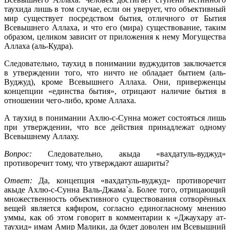
таухида лишь в том случае, если он уверует, что объективный
мир существует посредством бытия, отличного от Бытия
Всевышнего Аллаха, и что его (мира) существование, таким
образом, целиком зависит от приложения к нему Могущества
Аллаха (аль-Кудра).
Следовательно, таухид в понимании вуджудитов заключается
в утверждении того, что ничто не обладает бытием (аль-
Вуджуд), кроме Всевышнего Аллаха. Они, приверженцы
концепции «единства бытия», отрицают наличие бытия в
отношении чего-либо, кроме Аллаха.
А таухид в понимании Ахлю-с-Сунна может состояться лишь
при утверждении, что все действия принадлежат одному
Всевышнему Аллаху.
Вопрос:
Следовательно, акыда «вахдатуль-вуджуд»
противоречит тому, что утверждают ашариты?
Ответ:
Да, концепция «вахдатуль-вуджуд» противоречит
акыде Ахлю-с-Сунна Валь-Джама`а. Более того, отрицающий
множественность объективного существования сотворённых
вещей является кяфиром, согласно единогласному мнению
уммы, как об этом говорит в комментарии к «Джаухару ат-
таухид» имам Амир Малики, да будет доволен им Всевышний