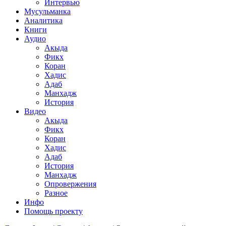
Интервью
Мусульманка
Аналитика
Книги
Аудио
Акыда
Фикх
Коран
Хадис
Адаб
Манхадж
История
Видео
Акыда
Фикх
Коран
Хадис
Адаб
История
Манхадж
Опровержения
Разное
Инфо
Помощь проекту