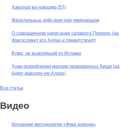
Хаватыр ва навадир (57)
Желательные действия при умирающем
О сокращенном написании салавата Пророку (да
благословит его Аллах и приветствует)
Куфр, не выводящий из Ислама
Хукм оскорбления матери правоверных Аиши (да
будет доволен ею Аллах)
Все статьи
Видео
Крушение методологии «Фикх довода»