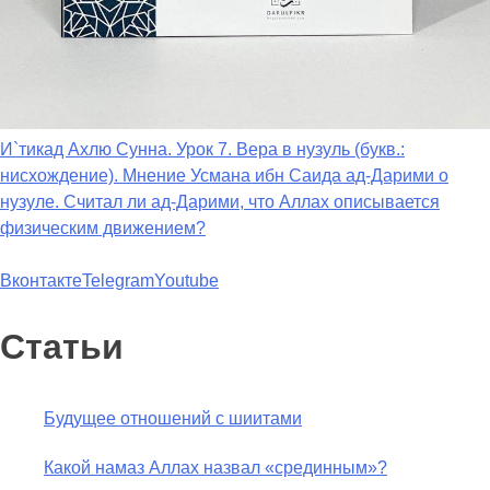
И`тикад Ахлю Сунна. Урок 7. Вера в нузуль (букв.:
нисхождение). Мнение Усмана ибн Саида ад-Дарими о
нузуле. Считал ли ад-Дарими, что Аллах описывается
физическим движением?
Вконтакте
Telegram
Youtube
Статьи
Будущее отношений с шиитами
Какой намаз Аллах назвал «срединным»?