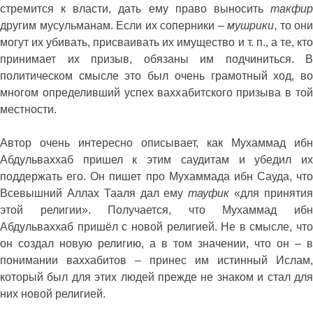
стремится к власти, дать ему право выносить
такфи
другим мусульманам. Если их соперники –
мушрики
, то они
могут их убивать, присваивать их имущество и т. п., а те, кто
принимает их призыв, обязаны им подчиниться. В
политическом смысле это был очень грамотный ход, во
многом определивший успех ваххабитского призыва в той
местности.
Автор очень интересно описывает, как Мухаммад ибн
Абдульваххаб пришел к этим саудитам и убедил их
поддержать его. Он пишет про Мухаммада ибн Сауда, что
Всевышний Аллах Тааля дал ему
тауфик
«для приняти
этой религии». Получается, что Мухаммад ибн
Абдульваххаб пришёл с новой религией. Не в смысле, что
он создал новую религию, а в том значении, что он – в
понимании ваххабитов – принес им истинный Ислам,
который был для этих людей прежде не знаком и стал для
них новой религией.