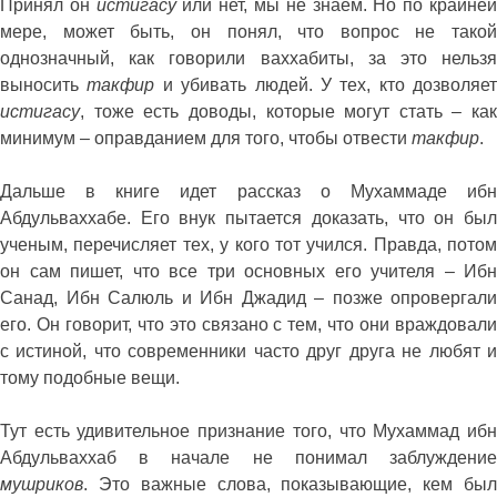
Принял он
истигасу
или нет, мы не знаем. Но по крайне
мере, может быть, он понял, что вопрос не такой
однозначный, как говорили ваххабиты, за это нельзя
выносить
такфир
и убивать людей. У тех, кто дозволяет
истигасу
, тоже есть доводы, которые могут стать – как
минимум – оправданием для того, чтобы отвести
такфир
.
Дальше в книге идет рассказ о Мухаммаде ибн
Абдульваххабе. Его внук пытается доказать, что он был
ученым, перечисляет тех, у кого тот учился. Правда, потом
он сам пишет, что все три основных его учителя – Ибн
Санад, Ибн Салюль и Ибн Джадид – позже опровергали
его. Он говорит, что это связано с тем, что они враждовали
с истиной, что современники часто друг друга не любят и
тому подобные вещи.
Тут есть удивительное признание того, что Мухаммад ибн
Абдульваххаб в начале не понимал заблуждение
мушриков
. Это важные слова, показывающие, кем был