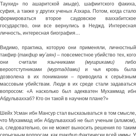
Таухид» по ашаритской акыде), шафиитского факиха,
суфия, а также у других ученых Азхара. Потом, когда стало
формироваться второе саудовское ваххабитское
государство, они все вернулись в Неджд. Интересная
личность, интересная биография…
Видимо, практика, которую они применяли, личностный
такфир (
такфир муʼаян)
–
повсеместное убийство тех, ког
они считали язычниками
(мушриками)
либо
вероотступниками
(муртаддами)
и чья кровь был
дозволена в их понимании – приводила к серьёзным
массовым убийствам. Люди в их среде стали задаваться
вопросом: «А насколько был адекватен Мухаммад ибн
Абдульваххаб? Кто он такой в научном плане?»
Шейх Усман ибн Мансур стал высказываться в том смысле,
что Мухаммад ибн Абдульваххаб не был ученым (
алимом
),
а, следовательно, он не может выносить решения по таким
серьезным вопросам, как
такфир
фактически всей
уммы
. У