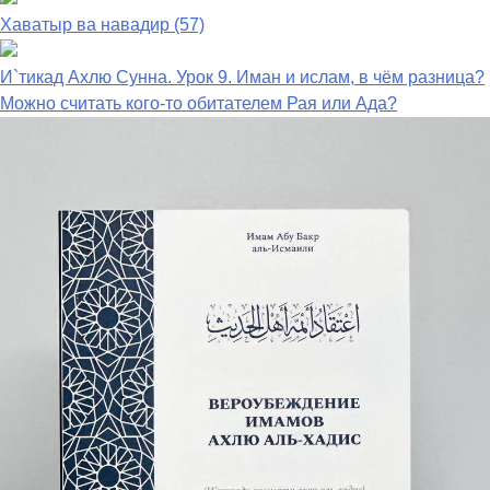
Хаватыр ва навадир (57)
И`тикад Ахлю Сунна. Урок 9. Иман и ислам, в чём разница?
Можно считать кого-то обитателем Рая или Ада?