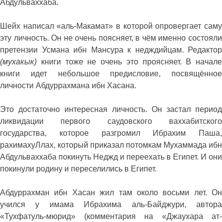
Абдульваххаба.
Шейх написал «аль-Макамат» в которой опровергает саму
эту личность. Он не очень поясняет, в чём именно состояли
претензии Усмана ибн Мансура к недждийцам. Редактор
(мухакык)
книги тоже не очень это проясняет. В начале
книги идет небольшое предисловие, посвящённое
личности Абдуррахмана ибн Хасана.
Это достаточно интересная личность. Он застал период
ликвидации первого саудовского ваххабитского
государства, которое разгромил Ибрахим Паша,
рахимахуЛлах, который приказал потомкам Мухаммада ибн
Абдульваххаба покинуть Неджд и переехать в Египет. И они
покинули родину и переселились в Египет.
Абдуррахман ибн Хасан жил там около восьми лет. Он
учился у имама Ибрахима аль-Байджури, автора
«Тухфатуль-мюрид» (комментария на «Джаухара ат-