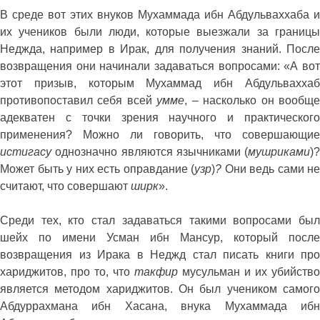
В среде вот этих внуков Мухаммада ибн Абдульваххаба и
их учеников были люди, которые выезжали за границы
Неджда, например в Ирак, для получения знаний. После
возвращения они начинали задаваться вопросами: «А вот
этот призыв, которым Мухаммад ибн Абдульваххаб
противопоставил себя всей
умме
, – насколько он вообщ
адекватен с точки зрения научного и практического
применения? Можно ли говорить, что совершающие
истигасу
однозначно являются язычниками (
мушриками
)?
Может быть у них есть оправдание (
узр
)
?
Они ведь сами не
считают, что совершают
ширк
».
Среди тех, кто стал задаваться такими вопросами был
шейх по имени Усман ибн Мансур, который после
возвращения из Ирака в Неджд стал писать книги про
хариджитов, про то, что
такфир
мусульман и их убийство
является методом хариджитов. Он был учеником самого
Абдуррахмана ибн Хасана, внука Мухаммада ибн