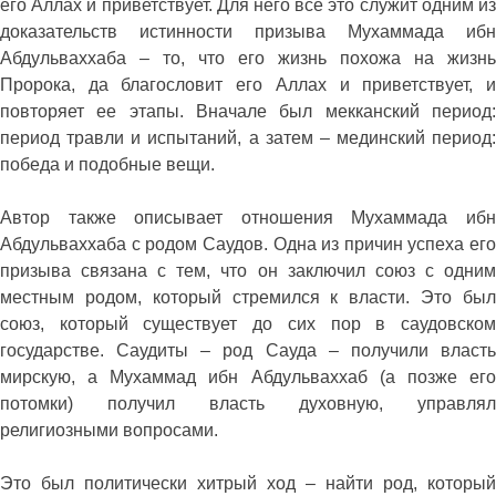
его Аллах и приветствует. Для него все это служит одним из
доказательств истинности призыва Мухаммада ибн
Абдульваххаба – то, что его жизнь похожа на жизнь
Пророка, да благословит его Аллах и приветствует, и
повторяет ее этапы. Вначале был мекканский период:
период травли и испытаний, а затем – мединский период:
победа и подобные вещи.
Автор также описывает отношения Мухаммада ибн
Абдульваххаба с родом Саудов. Одна из причин успеха его
призыва связана с тем, что он заключил союз с одним
местным родом, который стремился к власти. Это был
союз, который существует до сих пор в саудовском
государстве. Саудиты – род Сауда – получили власть
мирскую, а Мухаммад ибн Абдульваххаб (а позже его
потомки) получил власть духовную, управлял
религиозными вопросами.
Это был политически хитрый ход – найти род, который