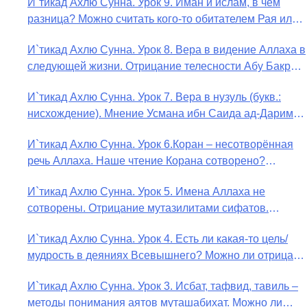
И`тикад Ахлю Сунна. Урок 9. Иман и ислам, в чём
разница? Можно считать кого-то обитателем Рая или
Ада?
И`тикад Ахлю Сунна. Урок 8. Вера в видение Аллаха в
следующей жизни. Отрицание телесности Абу Бакром
аль-Исмаили. Отрицание телесности в книге Усмана
И`тикад Ахлю Сунна. Урок 7. Вера в нузуль (букв.:
ибн Саида ад-Дарими. Иман – это слова, дела и
нисхождение). Мнение Усмана ибн Саида ад-Дарими
познание
о нузуле. Считал ли ад-Дарими, что Аллах
И`тикад Ахлю Сунна. Урок 6.Коран – несотворённая
описывается физическим движением?
речь Аллаха. Наше чтение Корана сотворено?
Предопределение судьбы
И`тикад Ахлю Сунна. Урок 5. Имена Аллаха не
сотворены. Отрицание мутазилитами сифатов.
Описание Аллаха сифатом «вадж» (букв.: лик)
И`тикад Ахлю Сунна. Урок 4. Есть ли какая-то цель/
мудрость в деяниях Всевышнего? Можно ли отрицать
в отношении Аллаха недостатки, отрицание которых
И`тикад Ахлю Сунна. Урок 3. Исбат, тафвид, тавиль –
не пришло в Коране и Сунне? Концепция ибн
методы понимания аятов муташабихат. Можно ли
Таймийи