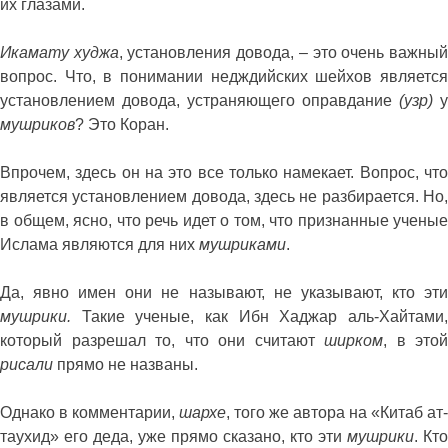
их глазами.
Икамату худжа
, установления довода, – это очень важны
вопрос. Что, в понимании недждийских шейхов является
установлением довода, устраняющего оправдание
(узр)
у
мушриков
? Это Коран.
Впрочем, здесь он на это все только намекает. Вопрос, что
является установлением довода, здесь не разбирается. Но,
в общем, ясно, что речь идет о том, что признанные ученые
Ислама являются для них
мушриками
.
Да, явно имен они не называют, не указывают, кто эти
мушрики.
Такие ученые, как Ибн Хаджар аль-Хайтами,
который разрешал то, что они считают
ширком
, в этой
рисали
прямо не названы.
Однако в комментарии,
шархе
, того же автора на «Китаб ат-
таухид» его деда, уже прямо сказано, кто эти
мушрики
. Кто