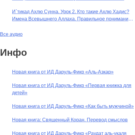
переводить сифаты аль-хабария на русский язык?
И`тикад Ахлю Сунна. Урок 2. Кто такие Ахлю Хадис?
Что означает утверждение сифата «биля кейфа» (без
Имена Всевышнего Аллаха. Правильное понимание
образа)?
Атрибутов Всевышнего Аллаха
Все аудио
Инфо
Новая книга от ИД Даруль-Фикр «Аль-Азкар»
Новая книга от ИД Даруль-Фикр «Первая книжка для
детей»
Новая книга от ИД Даруль-Фикр «Как быть мужчиной»
Новая книга: Священный Коран. Перевод смыслов
Новая книга от ИД Даруль-Фикр «Раудат аль-укаля