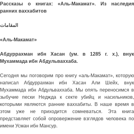
Рассказы о книгах: «Аль-Макамат». Из наследия
ранних ваххабитов
المقامات
«Аль-Макамат»
Абдуррахман ибн Хасан (ум. в 1285 г. х.), внук
Мухаммада ибн Абдульваххаба.
Сегодня мы поговорим про книгу «аль-Макамат», которую
написал Абдуррахман ибн Хасан Али Шейх, внук
Мухаммада ибн Абдульваххаба. Мы опять переносимся в
зыбучие пески Неджда к секте убийц и насильников,
которыми являются ранние ваххабиты. В наше время в
этом уже не приходится сомневаться. Эта книга
представляет собой опровержение взглядов человека по
имени Усман ибн Мансур.