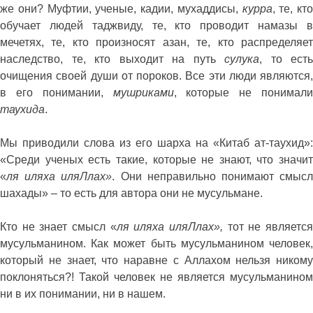
же они? Муфтии, ученые, кадии, мухаддисы,
курра
, те, кто
обучает людей таджвиду, те, кто проводит намазы в
мечетях, те, кто произносят азан, те, кто распределяет
наследство, те, кто выходит на путь
сулука
, то есть
очищения своей души от пороков. Все эти люди являются,
в его понимании,
мушриками
, которые не понимали
таухида
.
Мы приводили слова из его шарха на «Китаб ат-таухид»:
«Среди ученых есть такие, которые не знают, что значит
«
ля иляха иляЛлах»
. Они неправильно понимают смыс
шахады» – то есть для автора они не мусульмане.
Кто не знает смысл «
ля иляха иляЛлах»,
тот не являетс
мусульманином. Как может быть мусульманином человек,
который не знает, что наравне с Аллахом нельзя никому
поклоняться?! Такой человек не является мусульманином
ни в их понимании, ни в нашем.