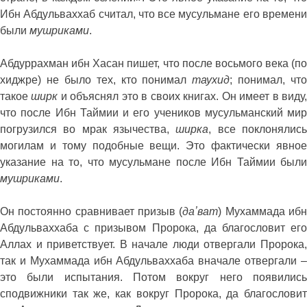
Ибн Абдульваххаб считал, что все мусульмане его времени
были
мушриками
.
Абдуррахман ибн Хасан пишет, что после восьмого века (по
хиджре) не было тех, кто понимал
таухид
; понимал, что
такое
ширк
и объяснял это в своих книгах. Он имеет в виду
что после Ибн Таймии и его учеников мусульманский мир
погрузился во мрак язычества,
ширка
, все поклонялис
могилам и тому подобные вещи. Это фактически явное
указание на то, что мусульмане после Ибн Таймии были
мушриками
.
Он постоянно сравнивает призыв (
даʼват
) Мухаммада иб
Абдульваххаба с призывом Пророка, да благословит его
Аллах и приветствует. В начале люди отвергали Пророка,
так и Мухаммада ибн Абдульваххаба вначале отвергали –
это были испытания. Потом вокруг него появились
сподвижники так же, как вокруг Пророка, да благословит