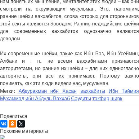
нам понять их мышление, менталитет этих людей – как они
смотрели на окружающих мусульман. Это, напомним,
ранние шейхи ваххабитов, слова которых для сторонников
этой секты являются
д
оводом. Ранние недждийские шейхи
для современных ваххабитов однозначно являются
доводом.
Их современные шейхи, такие как Ибн Баз, Ибн Усеймин,
Албани и т. п., не всеми ваххабитами признаются
авторитетами, но ранние их шейхи – для них единогласно
авторитеты, они все их принимают. Поэтому важно
понимать, как эти люди видели нас, мусульман.
Метки:
Абдурахман ибн Хасан
ваххабиты
Ибн Тайми
Мухаммад ибн Абдуль-Ваххаб
Саудиты
такфир
ширк
Поделиться
Похожие материалы