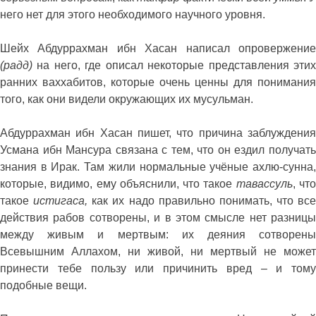
него нет для этого необходимого научного уровня.
Шейх Абдуррахман ибн Хасан написал опровержение
(радд)
на него, где описал некоторые представления этих
ранних ваххабитов, которые очень ценны для понимания
того, как они видели окружающих их мусульман.
Абдуррахман ибн Хасан пишет, что причина заблуждения
Усмана ибн Мансура связана с тем, что он ездил получать
знания в Ирак. Там жили нормальные учёные ахлю-сунна,
которые, видимо, ему объяснили, что такое
тавассуль
, чт
такое
истигаса,
как их надо правильно понимать, что все
действия рабов сотворены, и в этом смысле нет разницы
между живым и мертвым: их деяния сотворены
Всевышним Аллахом, ни живой, ни мертвый не может
принести тебе пользу или причинить вред – и тому
подобные вещи.