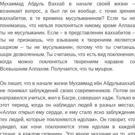
Мухаммад Абдуль Ваххаб в начале своей жизни –
возникает вопрос, а был ли он вообще, с точки зрения
ваххабитов, в те времена мусульманином? Если ты не
понимаешь, что нельзя поклоняться никому, кроме Аллаха
ты не мусульманин. Если – в представлении ваххабитов –
ты не признаешь, что взывание к творениям является
ширком
– ты не мусульманин, потому что ты считаешь
ширк
дозволенным. Ты считаешь, что есть вид поклонения,
когда можно поклоняться творениям наравне со
Всевышним Аллахом. Получается, что ты
мушрик
.
Он пишет, что в начале жизни Мухаммад ибн Абдульваххаб
не понимал заблуждений своих современников. Потом он
направился учиться, жил в Басре, совершил хадж. Только в
этот период, когда он наблюдал людей в разных местах,
«Аллах открыл ему сердце, и ему стало ясно заблуждение
тех людей, которые поклоняются идолам». Он говорит, что
увидел, как «они поклоняются этим идолам в каждой
стране, в каждом селении». Это явное указание на то, что