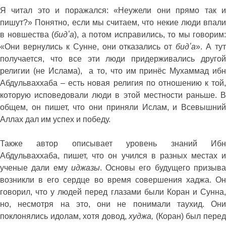
Я читал это и поражался: «Неужели они прямо так и
пишут?» Понятно, если мы считаем, что некие люди впали
в новшества (
бидʼа
), а потом исправились, то мы говорим:
«Они вернулись к Сунне, они отказались от
бидʼа
». А ту
получается, что все эти люди придерживались другой
религии (не Ислама), а то, что им принёс Мухаммад ибн
Абдульваххаба – есть новая религия по отношению к той,
которую исповедовали люди в этой местности раньше. В
общем, он пишет, что они приняли Ислам, и Всевышний
Аллах дал им успех и победу.
Также автор описывает уровень знаний Ибн
Абдульваххаба, пишет, что он учился в разных местах и
ученые дали ему
иджазы
. Основы его будущего призыв
возникли в его сердце во время совершения хаджа. Он
говорил, что у людей перед глазами были Коран и Сунна,
но, несмотря на это, они не понимали таухид. Они
поклонялись идолам, хотя довод,
худжа,
(Коран) был пере