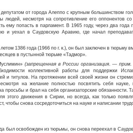
ан депутатом от города Алеппо с крупным большинством гол
ы людей, несмотря на сопротивление его оппонентов со
 ему попасть в парламент. В 1965 году, через два года 
ию и уехал в Саудовскую Аравию, где начал преподава
етом 1386 года (1966 по г. к.), он был заключен в тюрьму в
 месяцев в пустынной тюрьме «Тадмор».
-Муслимин»
(запрещенная в России организация. — прим. 
бходимости коллективной работы для поддержки Исл
ей и титулов. На протяжении всей своей жизни он стреми
Несмотря на желание полностью посвятить себя науке,
а просьбы и брал на себя организаторские обязанности. Та
я этого движения в Сирии, но всегда, как только появл
т, чтобы снова сосредоточиться на науке и написании труд
дда был освобожден из тюрьмы, он снова переехал в Саудо