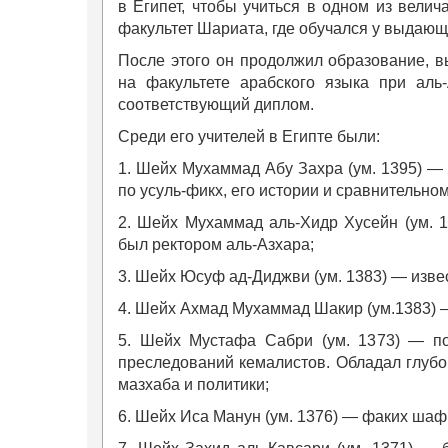
в Египет, чтобы учиться в одном из вели
факультет Шариата, где обучался у выдающи
После этого он продолжил образование, 
на факультете арабского языка при аль-
соответствующий диплом.
Среди его учителей в Египте были:
1. Шейх Мухаммад Абу Захра (ум. 1395) — 
по усуль-фикх, его истории и сравнительно
2. Шейх Мухаммад аль-Хидр Хусейн (ум. 1
был ректором аль-Азхара;
3. Шейх Юсуф ад-Диджви (ум. 1383) — изве
4. Шейх Ахмад Мухаммад Шакир (ум.1383) 
5. Шейх Мустафа Сабри (ум. 1373) — п
преследований кемалистов. Обладал глубок
мазхаба и политики;
6. Шейх Иса Манун (ум. 1376) — факих шафи