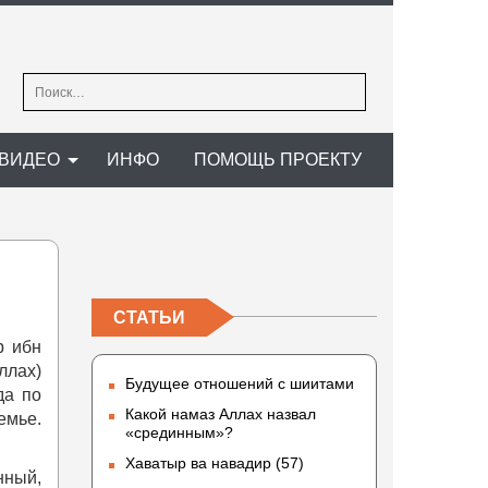
Найти:
ВИДЕО
ИНФО
ПОМОЩЬ ПРОЕКТУ
СТАТЬИ
р ибн
ллах)
Будущее отношений с шиитами
да по
Какой намаз Аллах назвал
емье.
«срединным»?
Хаватыр ва навадир (57)
нный,