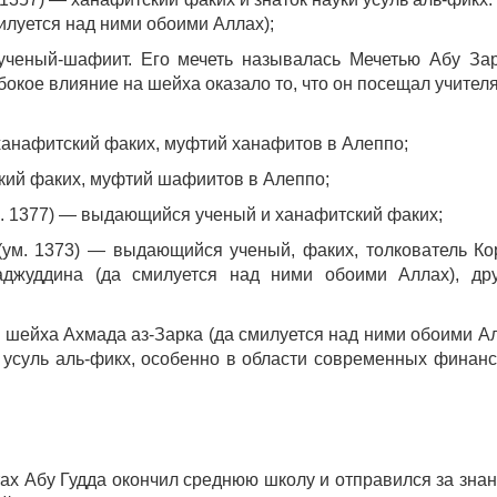
илуется над ними обоими Аллах);
ученый-шафиит. Его мечеть называлась Мечетью Абу За
бокое влияние на шейха оказало то, что он посещал учител
ханафитский факих, муфтий ханафитов в Алеппо;
ский факих, муфтий шафиитов в Алеппо;
м. 1377) — выдающийся ученый и ханафитский факих;
м. 1373) — выдающийся ученый, факих, толкователь Ко
джуддина (да смилуется над ними обоими Аллах), др
н шейха Ахмада аз-Зарка (да смилуется над ними обоими Ал
 усуль аль-фикх, особенно в области современных финан
аттах Абу Гудда окончил среднюю школу и отправился за зна