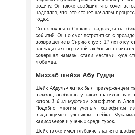
родину. Он также сообщил, что хочет встр
надеялся, что это станет началом процес
годах.
Он вернулся в Сирию с надеждой на сбли
событий. Он не смог встретиться с презид
возвращение в Сирию спустя 17 лет отсутс
насладиться огромной любовью почитателе
совершал намазы, стали местами, куда с
любимца.
Мазхаб шейха Абу Гудда
Шейх Абдуль-Фаттах был приверженцем хан
шейхов, особенно у таких факихов, как 
который был муфтием ханафитов в Алепп
Подобно многим ученым ханафитам из 
выдающимся учеником шейха Мухамма
хадисоведов и ученых среди турок.
Шейх также имел глубокие знания о шафии