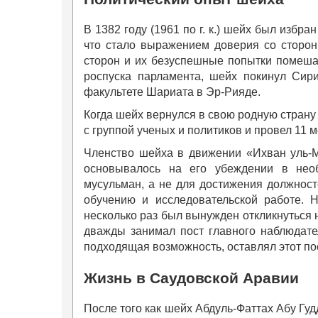
В 1382 году (1961 по г. к.) шейх был избр
что стало выражением доверия со сторон
сторон и их безуспешные попытки помешать
роспуска парламента, шейх покинул Сир
факультете Шариата в Эр-Рияде.
Когда шейх вернулся в свою родную страну л
с группой ученых и политиков и провел 11
Членство шейха в движении «Ихван уль
основывалось на его убеждении в нео
мусульман, а не для достижения должност
обучению и исследовательской работе. 
несколько раз был вынужден откликнуться н
дважды занимал пост главного наблюдател
подходящая возможность, оставлял этот пос
Жизнь в Саудовской Аравии
После того как шейх Абдуль-Фаттах Абу Гу