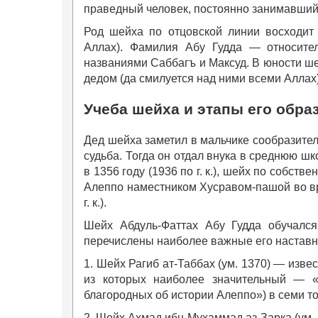
праведный человек, постоянно занимавший
Род шейха по отцовской линии восходит 
Аллах). Фамилия Абу Гудда — относител
названиями Саббагъ и Максуд. В юности ше
дедом (да смилуется над ними всеми Аллах)
Учеба шейха и этапы его обра
Дед шейха заметил в мальчике сообразител
судьба. Тогда он отдал внука в среднюю шк
в 1356 году (1936 по г. к.), шейх по собст
Алеппо наместником Хусравом-пашой во вр
г. к.).
Шейх Абдуль-Фаттах Абу Гудда обучался
перечислены наиболее важные его наставн
1. Шейх Рагиб ат-Таббах (ум. 1370) — изве
из которых наиболее значительный — «
благородных об истории Алеппо») в семи т
2. Шейх Ахмад ибн Мухаммад аз-Зарка (ум. 