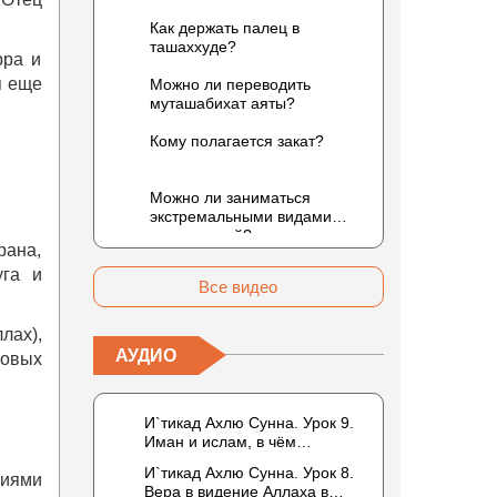
Как держать палец в
ташаххуде?
рра и
я еще
Можно ли переводить
муташабихат аяты?
Кому полагается закат?
Можно ли заниматься
экстремальными видами
развлечений?
рана,
уга и
Все видео
лах),
АУДИО
совых
И`тикад Ахлю Сунна. Урок 9.
Иман и ислам, в чём
разница? Можно считать кого-
И`тикад Ахлю Сунна. Урок 8.
ниями
то обитателем Рая или Ада?
Вера в видение Аллаха в