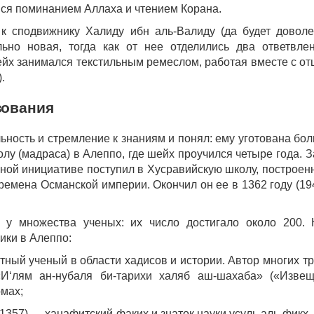
ся поминанием Аллаха и чтением Корана.
к сподвижнику Халиду ибн аль-Валиду (да будет довол
ьно новая, тогда как от нее отделились два ответвле
йх занимался текстильным ремеслом, работая вместе с от
.
зования
ьность и стремление к знаниям и понял: ему уготована бо
олу (мадраса) в Алеппо, где шейх проучился четыре года. З
венной инициативе поступил в Хусравийскую школу, построен
емена Османской империи. Окончил он ее в 1362 году (19
 у множества ученых: их число достигало около 200.
ики в Алеппо:
стный ученый в области хадисов и истории. Автор многих тр
И‘лям ан-нубаля би-тарихи халяб аш-шахаба» («Изве
омах;
1357) — ханафитский факих и знаток науки усуль аль-фикх.