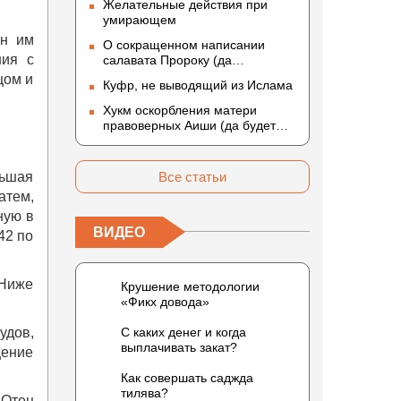
Желательные действия при
умирающем
ен им
О сокращенном написании
ния с
салавата Пророку (да
благословит его Аллах и
цом и
Куфр, не выводящий из Ислама
приветствует)
Хукм оскорбления матери
правоверных Аиши (да будет
доволен ею Аллах)
льшая
Все статьи
атем,
ную в
ВИДЕО
42 по
 Ниже
Крушение методологии
«Фикх довода»
удов,
С каких денег и когда
выплачивать закат?
щение
Как совершать саджда
тилява?
 Отец