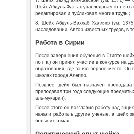
7. Шейх Захид аль-Кавсари (ум. 1371) — б
Шейх Абдуль-Фаттах унаследовал от него л
редактировал и публиковал многие труды;
8. Шейх Абдуль-Ваххаб Халляф (ум. 1375
наследовании. Автор известных трудов, в т
Работа в Сирии
После завершения обучения в Египте шейх 
по г. к.) он принял участие в конкурсе на
образования, где занял первое место. Он 
школах города Алеппо.
Позднее шейх был назначен преподавате
преподавал три года следующие предметы: 
аль-мукаран).
После этого он возглавил работу над энци
начали работать другие ученые, а шейх з
больших томах.
Политический опыт шейха