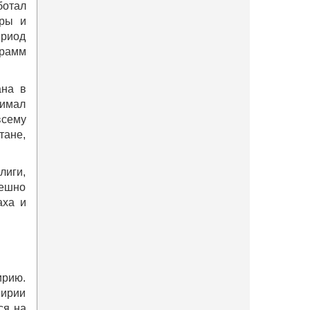
ботал
уры и
ериод
грамм
ана в
нимал
всему
тане,
лиги,
пешно
аха и
ирию.
Сирии
ся на