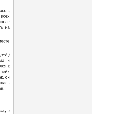
осов,
 всех
после
ть на
месте
ред.)
ама и
лся к
 шейх
к, он
ялась
ов.
вскую