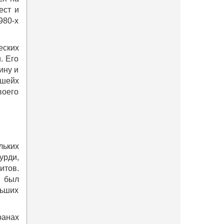
ест и
980-х
еских
. Его
ину и
 шейх
воего
льких
урди,
итов.
н был
ьших
ранах