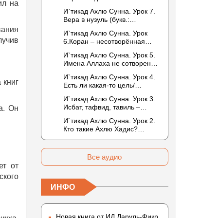
ил на
следующей жизни.
И`тикад Ахлю Сунна. Урок 7.
Отрицание телесности Абу
Вера в нузуль (букв.:
Бакром аль-Исмаили.
нисхождение). Мнение
вания
Отрицание телесности в
И`тикад Ахлю Сунна. Урок
Усмана ибн Саида ад-Дарими
книге Усмана ибн Саида ад-
лучив
6.Коран – несотворённая
о нузуле. Считал ли ад-
Дарими. Иман – это слова,
речь Аллаха. Наше чтение
Дарими, что Аллах
И`тикад Ахлю Сунна. Урок 5.
дела и познание
Корана сотворено?
описывается физическим
Имена Аллаха не сотворены.
Предопределение судьбы
движением?
Отрицание мутазилитами
И`тикад Ахлю Сунна. Урок 4.
сифатов. Описание Аллаха
 книг
Есть ли какая-то цель/
сифатом «вадж» (букв.: лик)
мудрость в деяниях
И`тикад Ахлю Сунна. Урок 3.
Всевышнего? Можно ли
Исбат, тафвид, тавиль –
а. Он
отрицать в отношении Аллаха
методы понимания аятов
недостатки, отрицание
И`тикад Ахлю Сунна. Урок 2.
муташабихат. Можно ли
которых не пришло в Коране
Кто такие Ахлю Хадис?
переводить сифаты аль-
и Сунне? Концепция ибн
Имена Всевышнего Аллаха.
хабария на русский язык? Что
Таймийи
Правильное понимание
означает утверждение
Атрибутов Всевышнего
сифата «биля кейфа» (без
Все аудио
Аллаха
образа)?
ет от
ского
ИНФО
Новая книга от ИД Даруль-Фикр