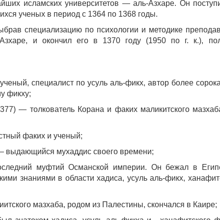
чайших исламских университетов — аль-Азхаре. Он поступ
хся ученых в период с 1364 по 1368 годы.
выбрав специализацию по психологии и методике препода
Азхаре, и окончил его в 1370 году (1950 по г. к.), по
ученый, специалист по усуль аль-фикх, автор более сорока
му фикху;
377) — толкователь Корана и факих маликитского мазхаб
стный факих и ученый;
— выдающийся мухаддис своего времени;
оследний муфтий Османской империи. Он бежал в Егип
ими знаниями в области хадиса, усуль аль-фикх, ханафит
итского мазхаба, родом из Палестины, скончался в Каире;