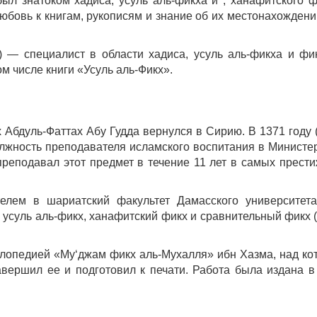
ыл знатоком хадиса, усуль аль-фикха и , ханафитского ф
юбовь к книгам, рукописям и знание об их местонахождени
) — специалист в области хадиса, усуль аль-фикха и фи
ом числе книги «Усуль аль-Фикх».
Абдуль-Фаттах Абу Гудда вернулся в Сирию. В 1371 году 
 должность преподавателя исламского воспитания в Министе
преподавал этот предмет в течение 11 лет в самых прест
лем в шариатский факультет Дамасского университета
усуль аль-фикх, ханафитский фикх и сравнительный фикх 
клопедией «Му‘джам фикх аль-Мухалля» ибн Хазма, над ко
авершил ее и подготовил к печати. Работа была издана в