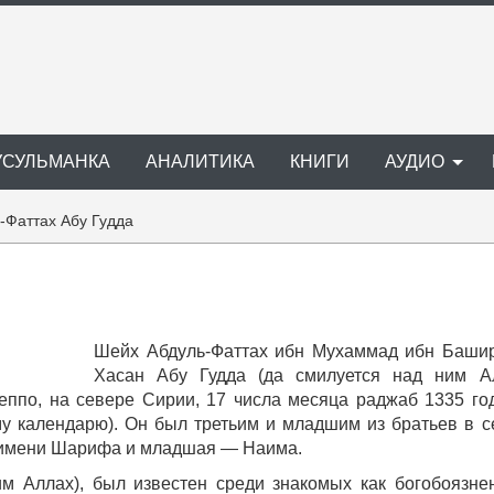
УСУЛЬМАНКА
АНАЛИТИКА
КНИГИ
АУДИО
-Фаттах Абу Гудда
Шейх Абдуль-Фаттах ибн Мухаммад ибн Баши
Хасан Абу Гудда (да смилуется над ним А
еппо, на севере Сирии, 17 числа месяца раджаб 1335 го
му календарю). Он был третьим и младшим из братьев в с
о имени Шарифа и младшая — Наима.
им Аллах), был известен среди знакомых как богобоязне