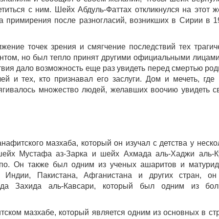
етиться с ним. Шейх Абдуль-Фаттах откликнулся на этот ж
са примирения после разногласий, возникших в Сирии в 1
жение точек зрения и смягчение последствий тех трагич
ентом, но был тепло принят другими официальными лицами
твия дало возможность еще раз увидеть перед смертью род
й и тех, кто признавал его заслуги. Дом и мечеть, где
тягивалось множество людей, желавших воочию увидеть с
афитского мазхаба, который он изучал с детства у неско
шейх Мустафа аз-Зарка и шейх Ахмада аль-Хаджи аль-К
о. Он также был одним из ученых ашаритов и матурид
Индии, Пакистана, Афганистана и других стран, о
да Захида аль-Кавсари, который был одним из бол
тском мазхабе, который является одним из основных в ст