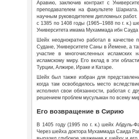
Аравию, заключив контракт с Универси
преподавателем на факультете Шариата
научным руководителем дипломных работ. 
с 1385 по 1408 годы (1965–1988 по г. к.)
Университета имама Мухаммада ибн Сауда и
Шейх неоднократно работал в качестве 
Судане, Университете Саны в Йемене, а та
участие в многочисленных исламских 
исламскому миру. Его вклад в эти област
Турции, Алжире, Ираке и Катаре.
Шейх был также избран для представлени
когда там освободилось место вследств
исполнял свои обязанности, работая с д
решением проблем мусульман по всему миру
Его возвращение в Сирию
В 1405 году (1995 по г. к.) шейх Абдуль-
Через шейха доктора Мухаммада Саида Рам
выразил глубокое уважение к шейху и его