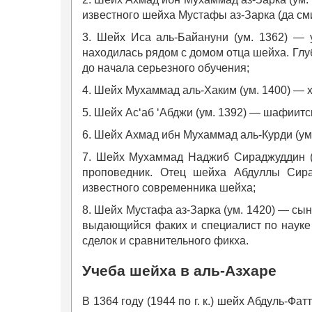
известного шейха Мустафы аз-Зарка (да см
3. Шейх Иса аль-Байануни (ум. 1362) — 
находилась рядом с домом отца шейха. Глу
до начала серьезного обучения;
4. Шейх Мухаммад аль-Хаким (ум. 1400) — 
5. Шейх Ас‘аб ‘Абджи (ум. 1392) — шафиит
6. Шейх Ахмад ибн Мухаммад аль-Курди (у
7. Шейх Мухаммад Наджиб Сираджуддин (у
проповедник. Отец шейха Абдуллы Сира
известного современника шейха;
8. Шейх Мустафа аз-Зарка (ум. 1420) — сы
выдающийся факих и специалист по науке
сделок и сравнительного фикха.
Учеба шейха в аль-Азхаре
В 1364 году (1944 по г. к.) шейх Абдуль-Ф