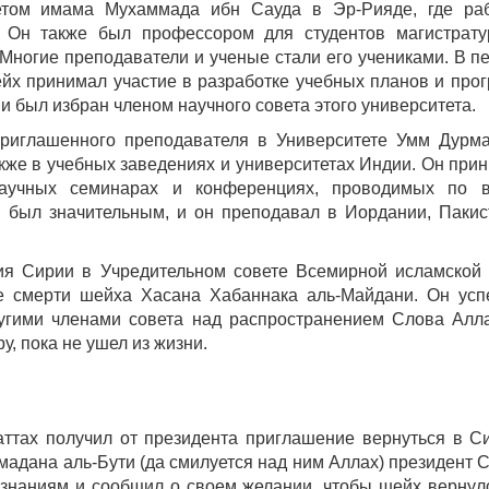
тетом имама Мухаммада ибн Сауда в Эр-Рияде, где ра
. Он также был профессором для студентов магистрат
Многие преподаватели и ученые стали его учениками. В п
 шейх принимал участие в разработке учебных планов и про
 был избран членом научного совета этого университета.
приглашенного преподавателя в Университете Умм Дурм
кже в учебных заведениях и университетах Индии. Он при
научных семинарах и конференциях, проводимых по 
и был значительным, и он преподавал в Иордании, Пакис
я Сирии в Учредительном совете Всемирной исламской 
ие смерти шейха Хасана Хабаннака аль-Майдани. Он ус
ругими членами совета над распространением Слова Алл
, пока не ушел из жизни.
Фаттах получил от президента приглашение вернуться в С
адана аль-Бути (да смилуется над ним Аллах) президент 
 знаниям и сообщил о своем желании, чтобы шейх вернул