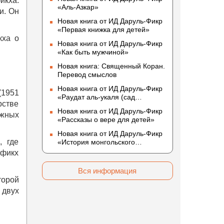
икха.
«Аль-Азкар»
и. Он
Новая книга от ИД Даруль-Фикр
«Первая книжка для детей»
кха о
Новая книга от ИД Даруль-Фикр
«Как быть мужчиной»
Новая книга: Священный Коран.
Перевод смыслов
Новая книга от ИД Даруль-Фикр
(1951
«Раудат аль-укаля (cад
рстве
благоразумных и услада
Новая книга от ИД Даруль-Фикр
благородных)»
ижных
«Рассказы о вере для детей»
Новая книга от ИД Даруль-Фикр
, где
«История монгольского
нашествия»
(фикх
Вся информация
торой
 двух