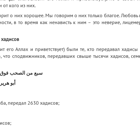
 от кого из них.
орит о них хорошее. Мы говорим о них только благое. Любовь 
ости, в то время как ненависть к ним – это неверие, лицеме
 хадисов
 его Аллах и приветствует) были те, кто передавал хадисы 
о, что сподвижников, передавших свыше тысячи хадисов, сем
سبع من الصحب فوق ال
أبو هري
аба, передал 2630 хадисов;
исов;