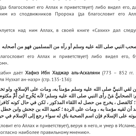
а благословит его Аллах и приветствует) либо видел его, д
дним из сподвижников Пророка (да благословит его Ал
илуется над ним Аллах, в своей книге «Сахих» дал след
ب النبي صلى الله عليه وسلم أو رآه من المسلمين فهو من أصحابه
агословит его Аллах и приветствует) либо видел его, б
ом».
хаби» даёт
Хафиз Ибн Хаджар аль-Аскаляни
(773 – 852 гг. 
ля Нузхат ан-назр» (стр. 135-136):
 لقي النبيَّ صلى الله عليه وسلم مؤمناً به، ومات على الإسلام، ولو ت
الصحابيُّ مَنْ رأى النبي صلى الله عليه وسلم؛ لأنه يُخْرِج ابنَ أُمِّ مكتوم، ون
؛ كالفصل ، يخرج من حصل له اللقاء المذكور ، لكن في حال كونه كافرا
عد أن لقيه مؤمنا به ، ومات على الردة ؛ كعبيد الله بن جحش وابن خطل
وته على الإسلام فإن اسم الصحبة باق له سواء رجع إلى الإسلام في حياته 
ловит его Аллах и приветствует), веруя в него, и умер в Исламе
 согласно наиболее правильному мнению».