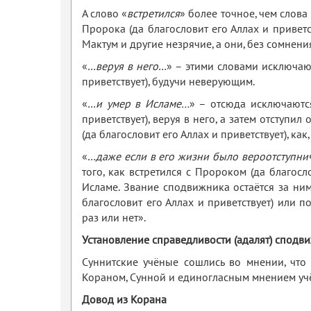
А слово «
встретился
» более точное, чем слова
Пророка (да благословит его Аллах и приветс
Мактум и другие незрячие, а они, без сомнен
«…
веруя в него
…» – этими словами исключаютс
приветствует), будучи неверующим.
«…
и умер в Исламе…
» – отсюда исключаются
приветствует), веруя в него, а затем отступи
(да благословит его Аллах и приветствует), к
«…
даже если в его жизни было вероотступни
того, как встретился с Пророком (да благосло
Исламе. Звание сподвижника остаётся за ним
благословит его Аллах и приветствует) или по
раз или нет».
Установление справедливости (адалят) сподви
Суннитские учёные сошлись во мнении, что
Кораном, Сунной и единогласным мнением учё
Довод из Корана