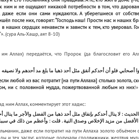
аху и Его Посланнику. Они правдивы. А те, кто жил в доме (М
к ним и не ощущают никакой потребности в том, что дарован
 даже если они сами нуждаются. А уберегшиеся от собств
ишёл после них, говорят: “Господь наш! Прости нас и наших бр
в наших сердцах ненависти и зависти к тем, кто уверовал. Го
“». (сура Аль-Хашр, аят 8-10)
 им Аллах) передаётся, что Пророк (да благословит его Ал
وا أصحابي فلو أن أحدكم أنفق مثل أحد ذهبا ما بلغ مد أحدهم ولا نصيفه
если любой из вас потратит
[
на пути Аллаха
]
столько золота, с
ддом, ни с половиной мудда, пожертвованной любым из них
!»
 над ним Аллах, комментирует этот хадис:
لحديث : لا ينال أحدكم بإنفاق مثل أحد ذهبا من الفضل والأجر ما ينال 
الأفضل من مزيد الإخلاص وصدق النية . قلت : وأعظم من ذلك في سببا 
льманин, даже если потратит на пути Аллаха золото объёмом с
ады и тех заслуг, которые получали сподвижники, жертвуя муд