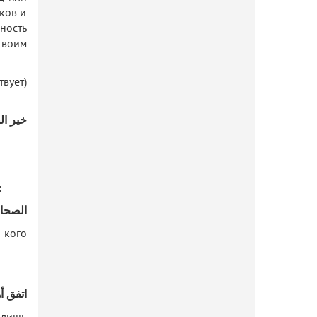
ков и
ность
своим
вует)
خير الق
:
الصحاب
 кого
اتفق أ