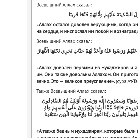
Всевышний Аллах сказал:
 السَّكِينَةَ عَلَيْهِمْ وَأَثَابَهُمْ فَتْحًا قَرِيبًا
«
Аллах остался доволен верующими, когда они
на сердце, и ниспослал им покой и вознагра
Всевышний Аллах сказал:
َنْهُمْ وَرَضُوا عَنْهُ وَأَعَدَّ لَهُمْ جَنَّاتٍ تَجْرِي تَحْتَهَا الْأَنْهَارُ
«
Аллах доволен первыми из мухаджиров и анс
им. Они также довольны Аллахом. Он пригото
вечно. Это — великое преуспеяние
». (сура Ат-Т
Также Всевышний Аллах сказал:
َرِضْوَانًا وَيَنصُرُونَ اللَّهَ وَرَسُولَهُ أُوْلَئِكَ هُمُ الصَّادِقُونَ
ُدُورِهِمْ حَاجَةً مِّمَّا أُوتُوا وَيُؤْثِرُونَ عَلَى أَنفُسِهِمْ وَلَوْ
 يَقُولُونَ رَبَّنَا اغْفِرْ لَنَا وَلِإِخْوَانِنَا الَّذِينَ سَبَقُونَا
«
А также бедным мухаджирам, которые были и