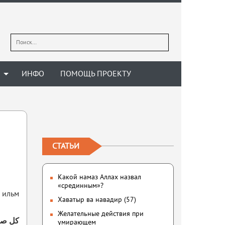
Найти:
ИНФО
ПОМОЩЬ ПРОЕКТУ
СТАТЬИ
Какой намаз Аллах назвал
«срединным»?
и ильм
Хаватыр ва навадир (57)
Желательные действия при
كل صحب
умирающем