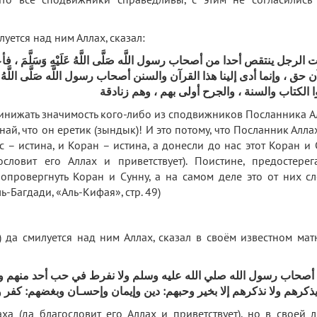
то все сподвижники справедливы, с этим не согласились
илуется над ним Аллах, сказал:
أيت الرجل ينتقص أحدا من أصحاب رسول اللَّه صَلَّى اللَّهُ عَلَيْهِ وَسَلَّم
 حق ، وإنما أدى إلينا هذا القرآن والسنن أصحاب رسول اللَّه صَلَّى اللَّهُ عَل
ا الكتاب والسنة ، والجرح أولى بهم ، وهم زنادقة
ринижать значимость кого-либо из сподвижников Посланника А
знай, что он еретик (зындык)! И это потому, что Посланник Алла
с – истина, и Коран – истина, а донесли до нас этот Коран и
ловит его Аллах и приветствует). Поистине, предостерег
провергнуть Коран и Сунну, а на самом деле это от них сл
ь-Багдади, «Аль-Кифая», стр. 49)
х) да смилуется над ним Аллах, сказал в своём известном мат
صحاب رسول الله صلي الله عليه وسلم ولا نفرط في حب أحد منهم ولا
يذكرهم ولا نذكرهم إلا بخير وحبهم: دين وإيمان وإحسـان وبغضهم: كفر
 (да благословит его Аллах и приветствует), но в своей 