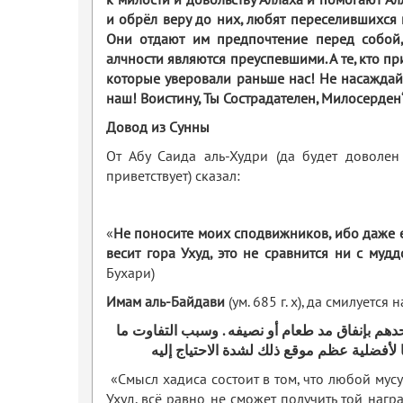
к милости и довольству Аллаха и помогают Алл
и обрёл веру до них, любят переселившихся 
Они отдают им предпочтение перед собой,
алчности являются преуспевшими. А те, кто пр
которые уверовали раньше нас! Не насаждай 
наш! Воистину, Ты Сострадателен, Милосерден
Довод из Сунны
От Абу Саида аль-Худри (да будет доволен
приветствует) сказал:
«
Не поносите моих сподвижников, ибо даже 
весит гора Ухуд, это не сравнится ни с му
Бухари)
Имам аль-Байдави
(ум. 685 г. х), да смилуется
أحدهم بإنفاق مد طعام أو نصيفه . وسبب التفاوت ما
لأفضلية عظم موقع ذلك لشدة الاحتياج إليه
«Смысл хадиса состоит в том, что любой мусу
Ухуд, всё равно не сможет получить той нагр