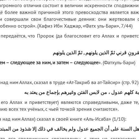
огромного отличия состоит в величии искренности сподвижни
ё более важной причиной этого превосходства является важ
ки совершали свои благочестивые деяния: они жертвовали 
обенно острой». (Хафиз Ибн Хаджар, «Фатх уль-Бари», 7/44)
передаётся, что Пророк (да благословит его Аллах и приветст
رونِ قرني ثمّ الذين يلونهم , ثمّ الذين يلونهم
тем – следующее за ним, и затем – следующее
». (Фатхуль-Бари)
 над ним Аллах, сказал в труде «Ат-Такриб ва ат-Тайсир» (стр. 92)
ة كلهم عدول ، من لابس الفتن وغيرهم بإجماع من يعتد به
го Аллах и приветствует) являются справедливыми, даже те,
ию всех тех учёных, с чьей точкой зрения считаются».
 над ним Аллах) сказал в своей книге «Аль-Исаба» (1/10):
هل السنة على أن الجميع عدول ولم يخالف في ذلك إلا شذوذ من المبتد