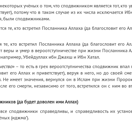
 некоторых учёных о том, что сподвижником является тот, кто 
твует), потому что в таком случае из их числа исключается Иб
ия, были сподвижниками.
я те, кто встретил Посланника Аллаха (да благословит его Ал
 те, кто встретил Посланника Аллаха (да благословит его Ал
л от веры и умер в вероотступничестве при жизни Посланника 
ак, например, Убейдуллах ибн Джахш и Ибн Хатал.
чество
» – то есть в грех вероотступничества сподвижник впал 
вит его Аллах и приветствует), веруя в него, но до своей см
. Не имеет значения, вернулся он в Ислам при жизни Пророк
сле его смерти, независимо от того, встретился он с ним во 
жников (да будет доволен ими Аллах)
 все сподвижники справедливы, и справедливость их устано
ных (иджма’).