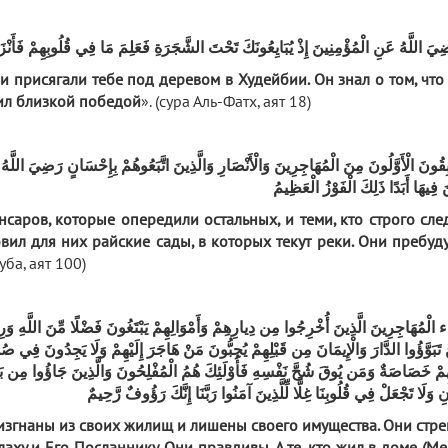
ِيَ اللَّهُ عَنِ الْمُؤْمِنِينَ إِذْ يُبَايِعُونَكَ تَحْتَ الشَّجَرَةِ فَعَلِمَ مَا فِي قُلُوبِهِمْ فَأَنْزَلَ
 присягали тебе под деревом в Худейбии. Он знал о том, что 
дил близкой победой
». (сура Аль-Фатх, аят 18)
قُونَ الْأَوَّلُونَ مِنَ الْمُهَاجِرِينَ وَالْأَنْصَارِ وَالَّذِينَ اتَّبَعُوهُمْ بِإِحْسَانٍ رَضِيَ اللَّهُ ع
 فِيهَا أَبَدًا ذَلِكَ الْفَوْزُ الْعَظِيمُ
аров, которые опередили остальных, и теми, кто строго сле
вил для них райские сады, в которых текут реки. Они пребуду
ауба, аят 100)
َاء الْمُهَاجِرِينَ الَّذِينَ أُخْرِجُوا مِن دِيارِهِمْ وَأَمْوَالِهِمْ يَبْتَغُونَ فَضْلًا مِّنَ اللَّهِ و
َ تَبَوَّؤُوا الدَّارَ وَالْإِيمَانَ مِن قَبْلِهِمْ يُحِبُّونَ مَنْ هَاجَرَ إِلَيْهِمْ وَلَا يَجِدُونَ فِي ص
ِمْ خَصَاصَةٌ وَمَن يُوقَ شُحَّ نَفْسِهِ فَأُوْلَئِكَ هُمُ الْمُفْلِحُونَ وَالَّذِينَ جَاؤُوا مِن بَعْدِهِمْ
انِ وَلَا تَجْعَلْ فِي قُلُوبِنَا غِلًّا لِّلَّذِينَ آمَنُوا رَبَّنَا إِنَّكَ رَؤُوفٌ رَّحِيمٌ
згнаны из своих жилищ и лишены своего имущества. Они стре