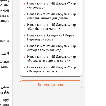
едине)
Новая книга от ИД Даруль-Фикр
о им.
«Аль-Азкар»
енной
Новая книга от ИД Даруль-Фикр
атьев,
«Первая книжка для детей»
сподь
Новая книга от ИД Даруль-Фикр
«Как быть мужчиной»
Новая книга: Священный Коран.
Перевод смыслов
лах и
Новая книга от ИД Даруль-Фикр
«Раудат аль-укаля (cад
لا تسب
благоразумных и услада
Новая книга от ИД Даруль-Фикр
благородных)»
«Рассказы о вере для детей»
колько
 (аль-
Новая книга от ИД Даруль-Фикр
«История монгольского
нашествия»
Вся информация
معنى ا
يقارن 
 гору
д или