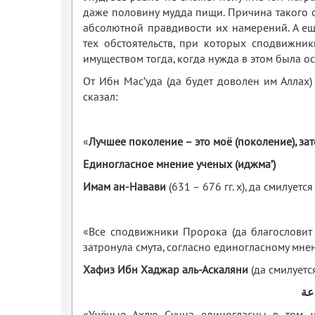
даже половину мудда пищи. Причина такого 
абсолютной правдивости их намерений. А ещ
тех обстоятельств, при которых сподвижни
имуществом тогда, когда нужда в этом была ос
От Ибн Мас’уда (да будет доволен им Аллах) 
сказал:
«
Лучшее поколение – это моё (поколение), за
Единогласное мнение ученых (и
джма
’)
Имам ан-Навави
(631 – 676 гг. х), да смилуется
«Все сподвижники Пророка (да благословит е
затронула смута, согласно единогласному мнен
Хафиз Ибн Хаджар аль-Аскаляни
(да смилуется
عة