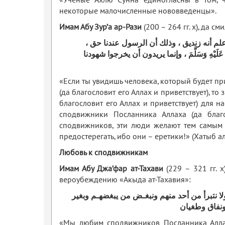
«Учёные Ахлю Сунна единогласны в том, ч
некоторые малочисленные нововведенцы».
Имам Абу Зур’а ар-Рази
(200 – 264 гг. х), да см
َ ، فأعلم أنه زنديق ، وذلك أن الرسول عندنا حق
َيْهِ وَسَلَّمَ ، وإنما يريدون أن يخرجوا شهودنا
«Если ты увидишь человека, который будет п
(да благословит его Аллах и приветствует), то 
благословит его Аллах и приветствует) для на
сподвижники Посланника Аллаха (да благос
сподвижников, эти люди желают тем самым о
предостерегать, ибо они – еретики!» (Хатыб ал
Любовь к сподвижникам
Имам Абу Джа
’
фар ат-Тахави
(229 – 321 гг. 
вероубеждению «Акыда ат-Тахавия»:
 نتبرأ من أحد منهم ونبغـض من يبغضهـم وبغير
 ونفاق وطغيان
«Мы любим сподвижников Посланника Аллаха