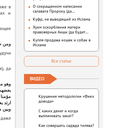
О сокращенном написании
аже в
салавата Пророку (да
лах и
благословит его Аллах и
Куфр, не выводящий из Ислама
приветствует)
Хукм оскорбления матери
ующее
правоверных Аиши (да будет
доволен ею Аллах)
Купля-продажа кошек и собак в
ومن صح
Исламе
удучи
Все статьи
х), да
ВИДЕО
وهو من
بعضهم: 
مؤمنا 
Крушение методологии «Фикх
довода»
ارتد ب
وبين م
С каких денег и когда
выплачивать закат?
, даже
Как совершать саджда тилява?