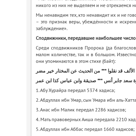
никого из них не выделяем и не отрекаемся ни
Мы ненавидим тех, кто ненавидит их и не гов
– это признак веры, убеждённости и искренн
заблуждение».
Сподвижники, передавшие наибольшее число
Среди сподвижников Пророка (да благословит
малом количестве, так и в большом. Известн
они упоминаются в этом стихе (байт):
ألف قد نقلوا *** من الحديث عن المختار خير مضر
رة سعد جابر أنس *** صديقة وابن عباس كذا ابن عمر
1. Абу Хурайра передал 5374 хадиса;
2. Абдуллах ибн Умар, сын Умара ибн аль-Хатт
3. Анас ибн Малик передал 2286 хадисов;
4. Мать правоверных Аиша передала 2210 хад
5. Абдуллах ибн Аббас передал 1660 хадисов;