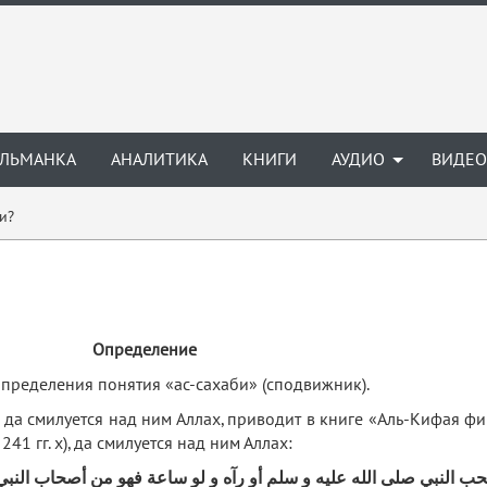
ЛЬМАНКА
АНАЛИТИКА
КНИГИ
АУДИО
ВИДЕО
и?
Определение
пределения понятия «ас-сахаби» (сподвижник).
х), да смилуется над ним Аллах, приводит в книге «Аль-Кифая ф
241 гг. х), да смилуется над ним Аллах:
 النبي صلى الله عليه و سلم أو رآه و لو ساعة فهو من أصحاب النبي