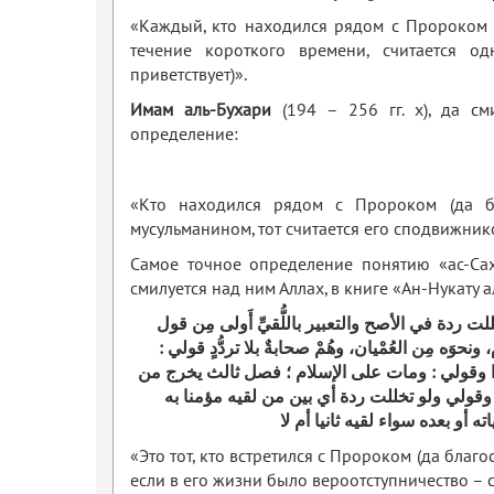
«Каждый, кто находился рядом с Пророком (д
течение короткого времени, считается о
приветствует)».
Имам аль-Бухари
(194 – 256 гг. х), да см
определение:
«Кто находился рядом с Пророком (да бл
мусульманином, тот считается его сподвижник
Самое точное определение понятию «ас-Са
смилуется над ним Аллах, в книге «Ан-Нукату а
خللت ردة في الأصح
والتعبير باللُّقيِّ أَولى مِن قول
حوَه مِن العُمْيان، وهُمْ صحابةٌ بلا تردُّدٍ
قولي :
وقولي : ومات على الإسلام ؛ فصل ثالث يخرج من
وقولي ولو تخللت ردة أي بين من لقيه مؤمنا به
أو بعده سواء لقيه ثانيا أم لا
«Это тот, кто встретился с Пророком (да благос
если в его жизни было вероотступничество –