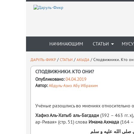
НАЧИНАЮЩИМ
СТАТЬИ
МУСУ
/
/
/
Сподвижники. Кто он
ДАРУЛЬ-ФИКР
СТАТЬИ
АКЫДА
СПОДВИЖНИКИ. КТО ОНИ?
Опубликовано:
04.04.2019
Автор:
Абдуль-Азиз Абу Ибрахим
Учёные разошлись во мнениях относительно о
Хафиз Аль-Хатыб аль-Багдади
(392 – 463 гг. 
ар-Ривая» (стр. 51) слова
Имама Ахмада
(164 – 
 صلى الله عليه و سلم