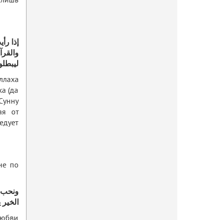
 лишь
إذا ر ،
والقرآن
ليبطلو
ллаха
ха (да
 Сунну
ая от
едует
не по
ونحب أ
الخير 
любви