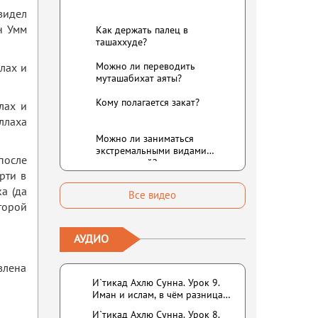
увидел
н Умм
Как держать палец в
ташаххуде?
Можно ли переводить
лах и
муташабихат аяты?
Кому полагается закат?
лах и
Аллаха
Можно ли заниматься
экстремальными видами
после
развлечений?
ерти в
а (да
Все видео
второй
АУДИО
влена
И`тикад Ахлю Сунна. Урок 9.
Иман и ислам, в чём разница?
Можно считать кого-то
И`тикад Ахлю Сунна. Урок 8.