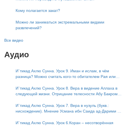
Кому полагается закат?
Можно ли заниматься экстремальными видами
развлечений?
Все видео
Аудио
И`тикад Ахлю Сунна. Урок 9. Иман и ислам, в чём
разница? Можно считать кого-то обитателем Рая или
Ада?
И`тикад Ахлю Сунна. Урок 8. Вера в видение Аллаха в
следующей жизни. Отрицание телесности Абу Бакром
аль-Исмаили. Отрицание телесности в книге Усмана ибн
Саида ад-Дарими. Иман – это слова, дела и познание
И`тикад Ахлю Сунна. Урок 7. Вера в нузуль (букв.:
нисхождение). Мнение Усмана ибн Саида ад-Дарими о
нузуле. Считал ли ад-Дарими, что Аллах описывается
физическим движением?
И`тикад Ахлю Сунна. Урок 6.Коран – несотворённая