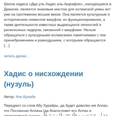
Школа хадиса «Дар уль-Хадис аль-Ашрафия», находящаяся в
Дамаске, является знаковым местом для исламской уммы вот
уже на протяжении восьми веков. Она является культурным и
историческим символом вакуфов, их функционирования, а
также деятельности известных выдающихся личностей и
религиозных лидеров, связанной с вакуфами. Нельзя
обращаться с культурными исламскими памятниками с тем
пренебрежением и равнодушием, с которыми обращаются
[…]
читать далее...
Хадис о нисхождении
(нузуль)
Автор:
Аль-Кунаби
Передают со слов Абу Хурайры, да будет доволен им Аллах,
что Посланник Аллаха (да благословит его Аллах и
приветствует) сказал: عَنْ أَبِي هُرَيْرَةَ رَضِيَ اللَّهُ عَنْهُ : أَنَّ رَسُولَ اللَّهِ