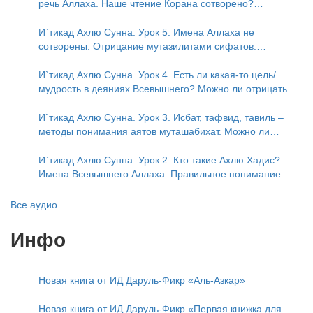
речь Аллаха. Наше чтение Корана сотворено?
Предопределение судьбы
И`тикад Ахлю Сунна. Урок 5. Имена Аллаха не
сотворены. Отрицание мутазилитами сифатов.
Описание Аллаха сифатом «вадж» (букв.: лик)
И`тикад Ахлю Сунна. Урок 4. Есть ли какая-то цель/
мудрость в деяниях Всевышнего? Можно ли отрицать в
отношении Аллаха недостатки, отрицание которых не
пришло в Коране и Сунне? Концепция ибн Таймийи
И`тикад Ахлю Сунна. Урок 3. Исбат, тафвид, тавиль –
методы понимания аятов муташабихат. Можно ли
переводить сифаты аль-хабария на русский язык? Что
означает утверждение сифата «биля кейфа» (без
И`тикад Ахлю Сунна. Урок 2. Кто такие Ахлю Хадис?
образа)?
Имена Всевышнего Аллаха. Правильное понимание
Атрибутов Всевышнего Аллаха
Все аудио
Инфо
Новая книга от ИД Даруль-Фикр «Аль-Азкар»
Новая книга от ИД Даруль-Фикр «Первая книжка для