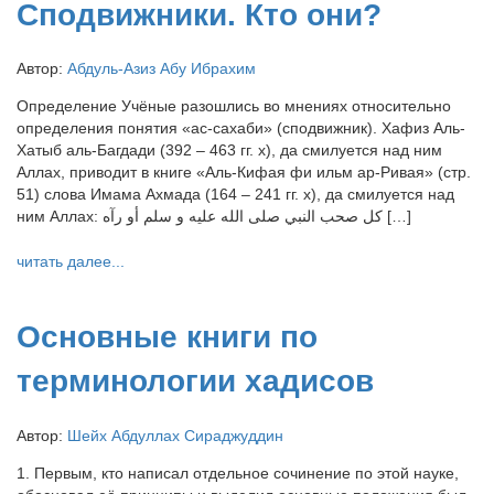
Сподвижники. Кто они?
Автор:
Абдуль-Азиз Абу Ибрахим
Определение Учёные разошлись во мнениях относительно
определения понятия «ас-сахаби» (сподвижник). Хафиз Аль-
Хатыб аль-Багдади (392 – 463 гг. х), да смилуется над ним
Аллах, приводит в книге «Аль-Кифая фи ильм ар-Ривая» (стр.
51) слова Имама Ахмада (164 – 241 гг. х), да смилуется над
ним Аллах: كل صحب النبي صلى الله عليه و سلم أو رآه […]
читать далее...
Основные книги по
терминологии хадисов
Автор:
Шейх Абдуллах Сираджуддин
1. Первым, кто написал отдельное сочинение по этой науке,