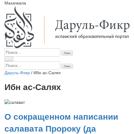
Махачкала
Найти:
Найти:
Даруль-Фикр
/
Ибн ас-Салях
Ибн ас-Салях
О сокращенном написании
салавата Пророку (да