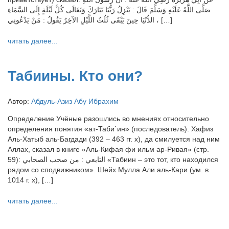
صَلَّى اللَّهُ عَلَيْهِ وَسَلَّمَ قَالَ : يَنْزِلُ رَبُّنَا تَبَارَكَ وَتَعَالَى كُلَّ لَيْلَةٍ إِلَى السَّمَاءِ
الدُّنْيَا حِينَ يَبْقَى ثُلُثُ اللَّيْلِ الآخِرُ يَقُولُ : مَنْ يَدْعُونِي ، […]
читать далее...
Табиины. Кто они?
Автор:
Абдуль-Азиз Абу Ибрахим
Определение Учёные разошлись во мнениях относительно
определения понятия «ат-Таби`ин» (последователь). Хафиз
Аль-Хатыб аль-Багдади (392 – 463 гг. х), да смилуется над ним
Аллах, сказал в книге «Аль-Кифая фи ильм ар-Ривая» (стр.
59): التابعي : من صحب الصحابي «Табиин – это тот, кто находился
рядом со сподвижником». Шейх Мулла Али аль-Кари (ум. в
1014 г. х), […]
читать далее...