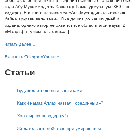
обосновал её принципы и выделил основные положения был
кади Абу Мухаммад аль-Хасан ар-Рамахурмузи (ум. 360 г. по
хиджре). Его книга называется «Аль-Мухаддис аль-фасыль
байна ар-рави валь вааи». Она дошла до наших дней и
издана, однако автор не охватил все области этой науки. 2.
«Маарифат улюм аль-хадис». […]
читать далее...
Вконтакте
Telegram
Youtube
Статьи
Будущее отношений с шиитами
Какой намаз Аллах назвал «срединным»?
Хаватыр ва навадир (57)
Желательные действия при умирающем