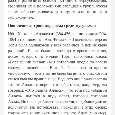
работе разъяснить основы истинного вероубеждения,
сравнивая их с положениями заблудших групп, чтобы
таким образом выявить разницу между истиной и
заблуждением.
Появление антропоморфизма среди мусульман
Ибн Хазм аль-Андалуси (384-456 гг. по хиджре/994-
1064 гг.) пишет в «Аль-Фисал»: «Изначальная версия
Торы была одинаковой у всех раввинов, в ней не было
различий. И так было вплоть до второго пленения,
после которого в начале Торы появились слова:
«Всевышний сказал: «Мы сотворили людей по образу
своему и подобию»». Если бы было сказано просто:
«по образу», – то в этом не было бы ничего опасного, и
смысл был бы правильный. Ведь это лишь указывает на
то, что Аллах сотворил этот образ, как, например, мы
говорим: «Это деяние Аллаха», – то есть под «образом
Аллаха» имеется в виду образ, который сотворил
Аллах. Но после добавления слов «по подобию» уже не
получается так истолковать, поскольку в этих словах
содержится явное указание на то, что Адам (мир ему),