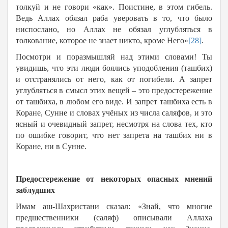
толкуй и не говори «как». Поистине, в этом гибель.
Ведь Аллах обязал раба уверовать в то, что было
ниспослано, но Аллах не обязал углубляться в
толкование, которое не знает никто, кроме Него»
[28]
.
Посмотри и поразмышляй над этими словами! Ты
увидишь, что эти люди боялись уподобления (ташбих)
и отстранялись от него, как от погибели. А запрет
углубляться в смысл этих вещей – это предостережение
от ташбиха, в любом его виде. И запрет ташбиха есть в
Коране, Сунне и словах учёных из числа саляфов, и это
ясный и очевидный запрет, несмотря на слова тех, кто
по ошибке говорит, что нет запрета на ташбих ни в
Коране, ни в Сунне.
Предостережение от некоторых опасных мнений
заблудших
Имам аш-Шахристани сказал: «Знай, что многие
предшественники (саляф) описывали Аллаха