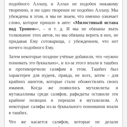
подобного Аллаху, и Аллах не подобен никакому
творению, и ни одно творение не подобно Аллаху. Мы
убеждены в этом, и мы не знаем, что именно означает
слово, которое пришло в аяте:
«Милостивый истава
над Троном»
», – и т. д. И мы не обязаны знать
толкование этих аятов, но мы обязаны верить в них, не
придавая Ему сотоварища, с убеждением, что нет
ничего подобного Ему.
Затем некоторые поздние учёные добавили, что «нужно
понимать это буквально», и из-за этого впали в ташбих
и противоречили саляфам в этом. Ташбих был
характерен для иудеев, правда, не всех, затем – для
крайних шиитов, которые стали обожествлять своих
имамов. Когда же появились мутазилиты и
мутакаллимы среди саляфов, рафидиты оставили эти
крайние позиции и перешли в мутазилизм. А
некоторые саляфы из-за буквального понимания впали
в ташбих.
Что же касается саляфов, которые не делали