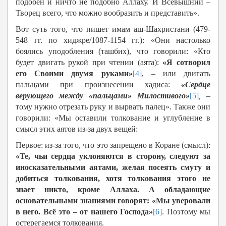
подобен и ничто не подобно Аллаху. И Всевышний –
Творец всего, что можно вообразить и представить».
Вот суть того, что пишет имам аш-Шахристани (479-
548 гг. по хиджре/1087-1154 гг.): «Они настолько
боялись уподобления (ташбих), что говорили: «Кто
будет двигать рукой при чтении (аята):
«Я сотворил
его Своими двумя руками»
[4]
,
–
или двигать
пальцами при произнесении хадиса:
«Сердце
верующего между «пальцами» Милостивого»
[5]
,
–
тому нужно отрезать руку и вырвать палец». Также они
говорили: «Мы оставили толкование и углубление в
смысл этих аятов из-за двух вещей:
Первое: из-за того, что это запрещено в Коране (смысл):
«Те, чьи сердца уклоняются в сторону, следуют за
иносказательными аятами, желая посеять смуту и
добиться толкования, хотя толкования этого не
знает никто, кроме Аллаха. А обладающие
основательными знаниями говорят: «Мы уверовали
в него. Всё это – от нашего Господа»
[6]
. Поэтому мы
остерегаемся толкования.