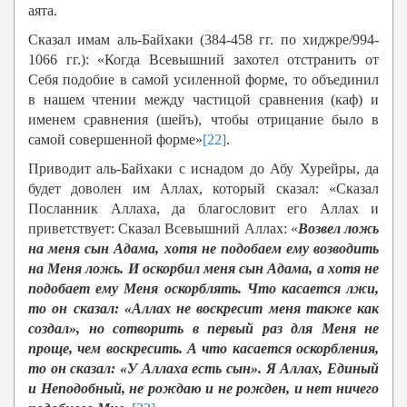
аята.
Сказал имам аль-Байхаки (384-458 гг. по хиджре/994-
1066 гг.): «Когда Всевышний захотел отстранить от
Себя подобие в самой усиленной форме, то объединил
в нашем чтении между частицой сравнения (каф) и
именем сравнения (шейъ), чтобы отрицание было в
самой совершенной форме»
[22]
.
Приводит аль-Байхаки с иснадом до Абу Хурейры, да
будет доволен им Аллах, который сказал: «Сказал
Посланник Аллаха, да благословит его Аллах и
приветствует: Сказал Всевышний Аллах: «
Возвел ложь
на меня сын Адама, хотя не подобаем ему возводить
на Меня ложь. И оскорбил меня сын Адама, а хотя не
подобает ему Меня оскорблять. Что касается лжи,
то он сказал: «Аллах не воскресит меня также как
создал», но сотворить в первый раз для Меня не
проще, чем воскресить. А что касается оскорбления,
то он сказал: «У Аллаха есть сын». Я Аллах, Единый
и Неподобный, не рождаю и не рожден, и нет ничего