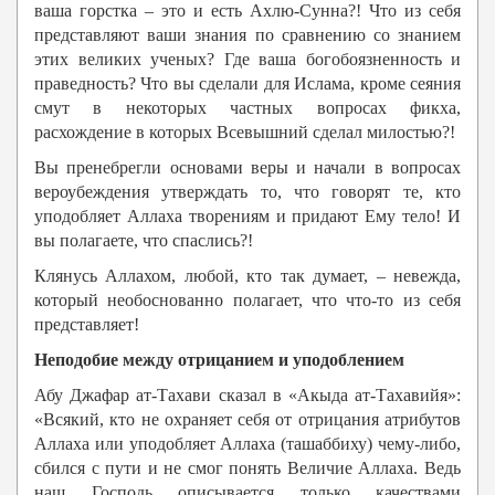
ваша горстка – это и есть Ахлю-Сунна?! Что из себя
представляют ваши знания по сравнению со знанием
этих великих ученых? Где ваша богобоязненность и
праведность? Что вы сделали для Ислама, кроме сеяния
смут в некоторых частных вопросах фикха,
расхождение в которых Всевышний сделал милостью?!
Вы пренебрегли основами веры и начали в вопросах
вероубеждения утверждать то, что говорят те, кто
уподобляет Аллаха творениям и придают Ему тело! И
вы полагаете, что спаслись?!
Клянусь Аллахом, любой, кто так думает, – невежда,
который необоснованно полагает, что что-то из себя
представляет!
Неподобие между отрицанием и уподоблением
Абу Джафар ат-Тахави сказал в «Акыда ат-Тахавийя»:
«Всякий, кто не охраняет себя от отрицания атрибутов
Аллаха или уподобляет Аллаха (ташаббиху) чему-либо,
сбился с пути и не смог понять Величие Аллаха. Ведь
наш Господь описывается только качествами