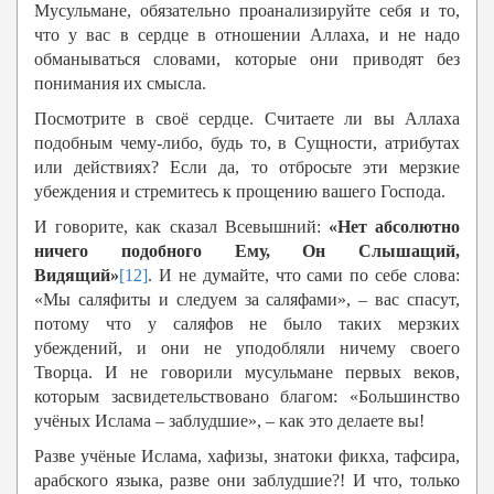
Мусульмане, обязательно проанализируйте себя и то,
что у вас в сердце в отношении Аллаха, и не надо
обманываться словами, которые они приводят без
понимания их смысла.
Посмотрите в своё сердце. Считаете ли вы Аллаха
подобным чему-либо, будь то, в Сущности, атрибутах
или действиях? Если да, то отбросьте эти мерзкие
убеждения и стремитесь к прощению вашего Господа.
И говорите, как сказал Всевышний:
«Нет абсолютно
ничего подобного Ему, Он Слышащий,
Видящий»
[12]
. И не думайте, что сами по себе слова:
«Мы саляфиты и следуем за саляфами», – вас спасут,
потому что у саляфов не было таких мерзких
убеждений, и они не уподобляли ничему своего
Творца. И не говорили мусульмане первых веков,
которым засвидетельствовано благом: «Большинство
учёных Ислама – заблудшие», – как это делаете вы!
Разве учёные Ислама, хафизы, знатоки фикха, тафсира,
арабского языка, разве они заблудшие?! И что, только