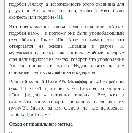
подобен Аллаху, а невозможность этого очевидна для
разума, и Аллах чист от того, чтобы у Него были
схожесть или подобие»
[1]
.
Это очень важные слова. Иудеи говорили: «Аллах
подобен нам», – и поэтому они были уподобляющими
(мушаббиха). Также Ибн Хазм указывает, что это
отвергается на основе Писания и разума. И
мусульманину нельзя так считать. Учёные, которые
специализируются на сектах, говорят, что уподобление
Аллаха пришло от иудеев. Иудеи делятся на две
основные группы: мушаббиха и кадариты.
Великий ученый Имам Абу Музаффар аль-Исфарайини
(ум. 471 х/1078 г) пишет в «ат-Табсира фи ад-дин»:
«Они [иудеи] – источник ташбиха. Все, кто в
исламском мире говорил подобное, следовали их
пути»
[2]
. Знайте, за кем следуют те, кто исповедует
ташбих
[3]
в Исламе.
Отход от правильного метода