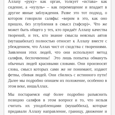
Аллаху «руку» как орган, толкует «истава» как
сидение, а «нузуль» – как перемещение и впадает в
другие явные заблуждения. Разве это тот подход, о
котором говорили саляфы: «верим в это, как оно
пришло, без углубления в смысл (тафсир)». Что же
может быть общего у тех, кто придаёт Аллаху качества
творений, и тех, кто знание смысла неясных аятов
(муташабихат) полностью относит к Аллаху вместе с
убеждением, что Аллах чист от сходства с творениями.
Заявления этих людей, что они используют метод
саляфов, беспочвенны! Это лишь попытка обмануть
обычных людей красивыми словами. Они произносят
слова, смысл которых сами же не понимают, издают
фетвы, сбивая людей. Они сбились с истинного пути!
Далее мы подробно опишем их положение, особенно в
этом веке, иншаАллах.
Мы постараемся ещё более подробно разъяснить
позицию саляфов в этом вопросе и то, что нельзя
считать их уподобленцами (мушаббиха), которые
придавали Аллаху направление, границу, движение и