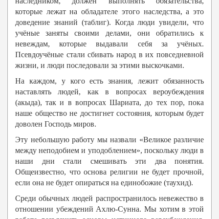
наследником, должен выполнять обязательства,
которые лежат на обладателе этого наследства, а это
доведение знаний (таблиг). Когда люди увидели, что
учёные заняты своими делами, они обратились к
невеждам, которые выдавали себя за учёных.
Псевдоучёные стали сбивать народ в их повседневной
жизни, и люди последовали за этими выскочками.
На каждом, у кого есть знания, лежит обязанность
наставлять людей, как в вопросах вероубеждения
(акыда), так и в вопросах Шариата, до тех пор, пока
наше общество не достигнет состояния, которым будет
доволен Господь миров.
Эту небольшую работу мы назвали «Великое различие
между неподобием и уподоблением», поскольку люди в
наши дни стали смешивать эти два понятия.
Общеизвестно, что основа религии не будет прочной,
если она не будет опираться на единобожие (таухид).
Среди обычных людей распространилось невежество в
отношении убеждений Ахлю-Сунна. Мы хотим в этой