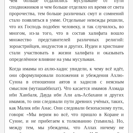
Чем больше отдалились мусульмане от пути
сподвижников и чем больше отделяло их время от света
пророчества, тем больше различных смут и сомнений
стало появляться в умме. Отдельные невежды решили,
что их Господь подобен человеку, и так случилось, во
многом, из-за того, что в состав халифата вошло
множество представителей различных религий:
зороастрийцев, индуистов и других. Иудеи и христиане
стали участвовать в жизни халифата и оказывать
определённое влияние на умы мусульман.
Когда имамы из ахлю-хадис увидели, к чему всё идёт,
они сформулировали положения и убеждения Ахлю-
Сунна в отношении аятов и хадисов с неясным
смыслом (муташаббихат). Что касается имамов Ахмада
ибн Ханбаля, Дауда ибн Али аль-Асбахани и других
имамов, то они следовали пути древних учёных, таких,
как Малик ибн Анас. Они следовали безопасному пути,
говоря: «Мы верим во всё, что пришло в Коране и
Сунне, и не прибегаем к толкованию (таъвиль). Но,
между тем, мы убеждены, что Аллах ничему не