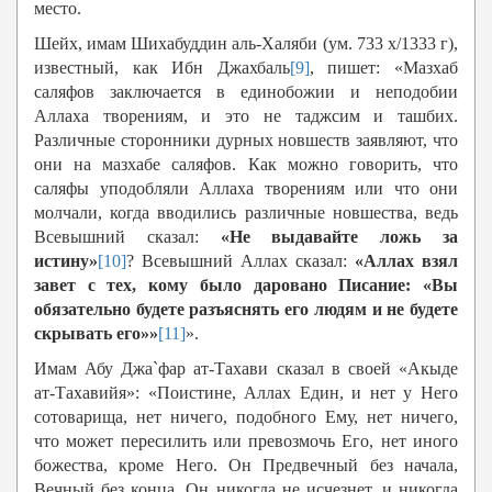
место.
Шейх, имам Шихабуддин аль-Халяби (ум. 733 х/1333 г),
известный, как Ибн Джахбаль
[9]
, пишет: «Мазхаб
саляфов заключается в единобожии и неподобии
Аллаха творениям, и это не таджсим и ташбих.
Различные сторонники дурных новшеств заявляют, что
они на мазхабе саляфов. Как можно говорить, что
саляфы уподобляли Аллаха творениям или что они
молчали, когда вводились различные новшества, ведь
Всевышний сказал:
«Не выдавайте ложь за
истину»
[10]
? Всевышний Аллах сказал:
«Аллах взял
завет с тех, кому было даровано Писание: «Вы
обязательно будете разъяснять его людям и не будете
скрывать его»»
[11]
».
Имам Абу Джа`фар ат-Тахави сказал в своей «Акыде
ат-Тахавийя»: «Поистине, Аллах Един, и нет у Него
сотоварища, нет ничего, подобного Ему, нет ничего,
что может пересилить или превозмочь Его, нет иного
божества, кроме Него. Он Предвечный без начала,
Вечный без конца, Он никогда не исчезнет, и никогда