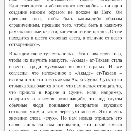
Единственности и абсолютного неподобия – ни одно
создание никоим образом не похоже на Него. Он
превыше того, чтобы быть каким-либо образом
ограниченным, превыше того, чтобы быть в каких-то
рамках или иметь части, конечности или органы. Он не
находится в шести сторонах света, в отличие от всего
сотворённого».
В каждом слове тут есть польза. Эти слова стоят того,
чтобы их выучить наизусть. «Акыда» ат-Тахави стала
известна среди мусульман во всех странах. И все
согласны, что изложенное в «Акыде» ат-Тахави –
истина и что это и есть акыда Ахлю-Сунна. Суть этого
отрывка заключается в том, что нам нельзя отрицать то,
что пришло в Коране и Сунне. Если, например,
говорится о качестве «слышащий», то под слухом
обычные люди понимают восприятие звуковых
сигналов ухом и затем через ухо мозгом. Это и есть
значение слова «слух». Но нам нельзя отрицать это
слово лишь на том основании, что такой смысл
указывает на недостаток. Мы просто говорим, что