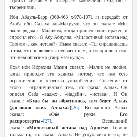
атрибут «истава» и отвергает какое-либо сходство с
творениями.
Ибн Абдуль-Барр (368-463 х/978-1071 г) передаёт от
Аюба ибн Салаха аль-Махруми, что он сказал: «Мы
были рядом с Маликом, когда пришёл один иракец и
спросил его: «О Абу Абдулла, «Милостивый истава над
Троном», как истава?» Имам сказал: «Ты спрашиваешь
о том, что не является неизвестным, и говоришь о том,
что невообразимо (гайр ма’къуль)».
Яхья ибн Ибрахим Мазин сказал: «Малик не любил,
когда приводят эти хадисы, потому что там есть
ограничение и качества уподобления. Спасение от
этого – ограничиваться тем, что сказал Аллах. Он
описал Себя «ваджх», «йадейн», «истава». И Он
сказал:
«Куда бы ни обратились, там будет Аллах
(дословно «лик Аллаха»)
[26]
.
Всевышний Аллах
сказал:
«Обе руки Его
распростерты»
[27]
.
Всевышний
сказал:
«Милостивый истава над Аршем»
. Говори
только то, что сказал Аллах. Не углубляйся в это, не