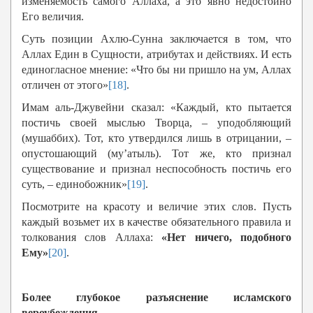
изменяемость самого Аллаха, а это явно недостойно
Его величия.
Суть позиции Ахлю-Сунна заключается в том, что
Аллах Един в Сущности, атрибутах и действиях. И есть
единогласное мнение: «Что бы ни пришло на ум, Аллах
отличен от этого»
[18]
.
Имам аль-Джувейни сказал: «Каждый, кто пытается
постичь своей мыслью Творца, – уподобляющий
(мушаббих). Тот, кто утвердился лишь в отрицании, –
опустошающий (му’атыль). Тот же, кто признал
существование и признал неспособность постичь его
суть, – единобожник»
[19]
.
Посмотрите на красоту и величие этих слов. Пусть
каждый возьмет их в качестве обязательного правила и
толкования слов Аллаха:
«Нет ничего, подобного
Ему»
[20]
.
Более глубокое разъяснение исламского
вероубеждения