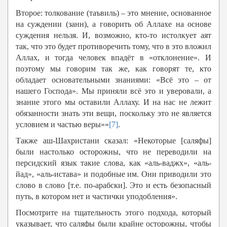
Второе: толкование (таъвиль) – это мнение, основанное
на суждении (занн), а говорить об Аллахе на основе
суждения нельзя. И, возможно, кто-то истолкует аят
так, что это будет противоречить тому, что в это вложил
Аллах, и тогда человек впадёт в «отклонение». И
поэтому мы говорим так же, как говорят те, кто
обладает основательными знаниями: «Всё это – от
нашего Господа». Мы приняли всё это и уверовали, а
знание этого мы оставили Аллаху. И на нас не лежит
обязанности знать эти вещи, поскольку это не является
условием и частью веры»»
[7]
.
Также аш-Шахристани сказал: «Некоторые [саляфы]
были настолько осторожны, что не переводили на
персидский язык такие слова, как «аль-ваджх», «аль-
йад», «аль-истава» и подобные им. Они приводили это
слово в слово [т.е. по-арабски]. Это и есть безопасный
путь, в котором нет и частички уподобления».
Посмотрите на тщательность этого подхода, который
указывает, что саляфы были крайне осторожны, чтобы