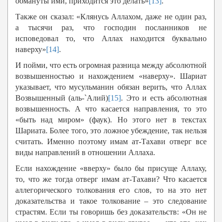
обмануты ими, приходится это делать»
[13]
.
Также он сказал: «Клянусь Аллахом, даже не один раз,
а тысячи раз, что господин посланников не
исповедовал то, что Аллах находится буквально
наверху»
[14]
.
И пойми, что есть огромная разница между абсолютной
возвышенностью и нахождением «наверху». Шариат
указывает, что мусульманин обязан верить, что Аллах
Возвышенный (аль-`Алий)
[15]
. Это и есть абсолютная
возвышенность. А что касается направления, то это
«быть над миром» (фаук). Но этого нет в текстах
Шариата. Более того, это ложное убеждение, так нельзя
считать. Именно поэтому имам ат-Тахави отверг все
виды направлений в отношении Аллаха.
Если нахождение «вверху» было бы присуще Аллаху,
то, что же тогда отверг имам ат-Тахави? Что касается
аллегорического толкования его слов, то на это нет
доказательства и такое толкование – это следование
страстям. Если ты говоришь без доказательств: «Он не