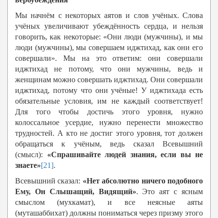
Мы начнём с некоторых аятов и слов учёных. Слова
учёных увеличивают убеждённость сердца, и нельзя
говорить, как некоторые: «Они люди (мужчины), и мы
люди (мужчины), мы совершаем иджтихад, как они его
совершали». Мы на это ответим: они совершали
иджтихад не потому, что они мужчины, ведь и
женщинам можно совершать иджтихад. Они совершали
иджтихад, потому что они учёные! У иджтихада есть
обязательные условия, им не каждый соответствует!
Для того чтобы достичь этого уровня, нужно
колоссальное усердие, нужно перенести множество
трудностей. А кто не достиг этого уровня, тот должен
обращаться к учёным, ведь сказал Всевышний
(смысл):
«Спрашивайте людей знания, если вы не
знаете»
[21]
.
Всевышний сказал:
«Нет абсолютно ничего подобного
Ему, Он Слышащий, Видящий»
. Это аят с ясным
смыслом (мухкамат), и все неясные аяты
(муташаббихат) должны пониматься через призму этого