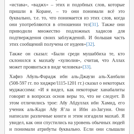
«истава», «ваджх» – этих и подобных слов, которые
пришли в Коране, – то они понимали всё это
буквально, т.е. то, что понимается из этих слов, когда
они употребляются в отношении тел
[31]
. Также они
приводили множество подложных хадисов для
подтверждения своих заблуждений. И большая часть
этих сообщений получена от иудеев»
[32]
.
Также он сказал: «Были среди мушаббиха те, кто
склонился к мазхабу «хулюлия», считая, что Аллах
может проявиться в виде человека»
[33]
.
Хафиз Абуль-Фарадж ибн аль-Джаузи аль-Ханбали
(508-597 гг. по хиджре/1115-1201 гг.) сказал о некоторых
муджассима: «И я видел, как некоторые ханабалиты
говорят в вопросах основ веры то, что не следует. В
этом отличились трое: Абу Абдуллах ибн Хамид, его
ученик аль-Кади Абу Я’ла и Ибн аз-Загуни. Они
написали различные книги и этим изгадили мазхаб. Я
увидел, как они спустились на уровень обычных людей
и понимали атрибуты буквально. Если они слышали