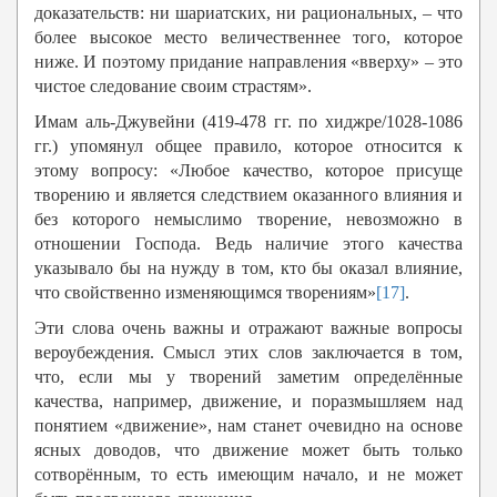
доказательств: ни шариатских, ни рациональных, – что
более высокое место величественнее того, которое
ниже. И поэтому придание направления «вверху» – это
чистое следование своим страстям».
Имам аль-Джувейни (419-478 гг. по хиджре/1028-1086
гг.) упомянул общее правило, которое относится к
этому вопросу: «Любое качество, которое присуще
творению и является следствием оказанного влияния и
без которого немыслимо творение, невозможно в
отношении Господа. Ведь наличие этого качества
указывало бы на нужду в том, кто бы оказал влияние,
что свойственно изменяющимся творениям»
[17]
.
Эти слова очень важны и отражают важные вопросы
вероубеждения. Смысл этих слов заключается в том,
что, если мы у творений заметим определённые
качества, например, движение, и поразмышляем над
понятием «движение», нам станет очевидно на основе
ясных доводов, что движение может быть только
сотворённым, то есть имеющим начало, и не может