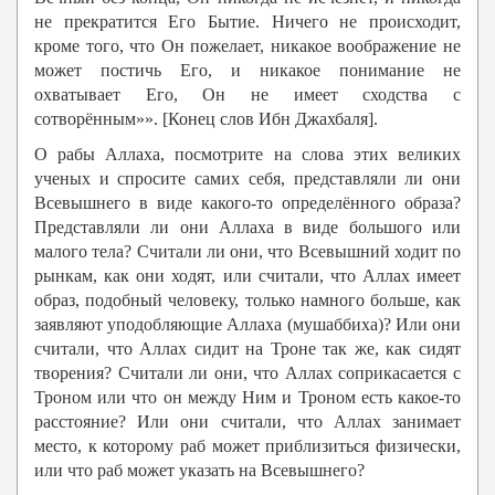
не прекратится Его Бытие. Ничего не происходит,
кроме того, что Он пожелает, никакое воображение не
может постичь Его, и никакое понимание не
охватывает Его, Он не имеет сходства с
сотворённым»». [Конец слов Ибн Джахбаля].
О рабы Аллаха, посмотрите на слова этих великих
ученых и спросите самих себя, представляли ли они
Всевышнего в виде какого-то определённого образа?
Представляли ли они Аллаха в виде большого или
малого тела? Считали ли они, что Всевышний ходит по
рынкам, как они ходят, или считали, что Аллах имеет
образ, подобный человеку, только намного больше, как
заявляют уподобляющие Аллаха (мушаббиха)? Или они
считали, что Аллах сидит на Троне так же, как сидят
творения? Считали ли они, что Аллах соприкасается с
Троном или что он между Ним и Троном есть какое-то
расстояние? Или они считали, что Аллах занимает
место, к которому раб может приблизиться физически,
или что раб может указать на Всевышнего?