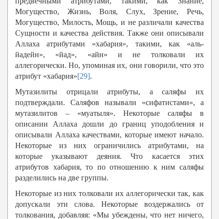
предвечными атрибутами, такими, как Знание,
Могущество, Жизнь, Воля, Слух, Зрение, Речь,
Могущество, Милость, Мощь, и не различали качества
Сущности и качества действия. Также они описывали
Аллаха атрибутами «хабария», такими, как «аль-
йадейн», «йад», «айн» и не толковали их
аллегорически. Но, упоминая их, они говорили, что это
атрибут «хабария»
[29]
.
Мутазилиты отрицали атрибуты, а саляфы их
подтверждали. Саляфов называли «сифатистами», а
мутазилитов – «муатыля». Некоторые саляфы в
описании Аллаха дошли до границ уподобления и
описывали Аллаха качествами, которые имеют начало.
Некоторые из них ограничились атрибутами, на
которые указывают деяния. Что касается этих
атрибутов хабария, то по отношению к ним саляфы
разделились на две группы.
Некоторые из них толковали их аллегорически так, как
допускали эти слова. Некоторые воздержались от
толкования, добавляя: «Мы убеждены, что нет ничего,