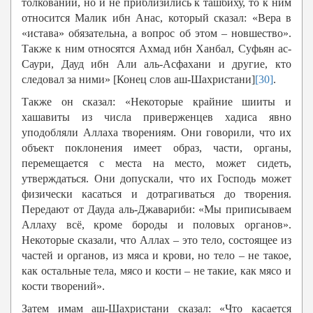
толкований, но и не приблизились к ташбиху, то к ним
относится Малик ибн Анас, который сказал: «Вера в
«истава» обязательна, а вопрос об этом – новшество».
Также к ним относятся Ахмад ибн Ханбал, Суфьян ас-
Саури, Дауд ибн Али аль-Асфахани и другие, кто
следовал за ними» [Конец слов аш-Шахристани]
[30]
.
Также он сказал: «Некоторые крайние шииты и
хашавиты из числа приверженцев хадиса явно
уподобляли Аллаха творениям. Они говорили, что их
объект поклонения имеет образ, части, органы,
перемещается с места на место, может сидеть,
утверждаться. Они допускали, что их Господь может
физически касаться и дотрагиваться до творения.
Передают от Дауда аль-Джавариби: «Мы приписываем
Аллаху всё, кроме бороды и половых органов».
Некоторые сказали, что Аллах – это тело, состоящее из
частей и органов, из мяса и крови, но тело – не такое,
как остальные тела, мясо и кости – не такие, как мясо и
кости творений».
Затем имам аш-Шахристани сказал: «Что касается