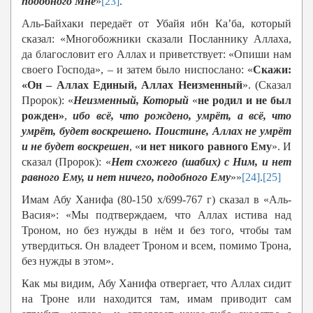
подобного Мне
»
[23]
.
Аль-Байхаки передаёт от Убайя ибн Ка’ба, который
сказал: «Многобожники сказали Посланнику Аллаха,
да благословит его Аллах и приветствует: «Опиши нам
своего Господа», – и затем было ниспослано: «
Скажи:
«Он – Аллах Единый, Аллах Неизменный
». (Сказал
Пророк): «
Неизменный, Который
«
не родил и не был
рожден»
,
ибо всё, что рождено, умрёт, а всё, что
умрёт, будет воскрешено. Поистине, Аллах не умрёт
и не будет воскрешен
, «
и нет никого равного Ему
». И
сказал (Пророк): «
Нет схожего (шабих) с Ним, и нет
равного Ему, и нет ничего, подобного Ему
»»
[24]
.
[25]
Имам Абу Ханифа (80-150 х/699-767 г) сказал в «Аль-
Васия»: «Мы подтверждаем, что Аллах истива над
Троном, но без нужды в нём и без того, чтобы там
утвердиться. Он владеет Троном и всем, помимо Трона,
без нужды в этом».
Как мы видим, Абу Ханифа отвергает, что Аллах сидит
на Троне или находится там, имам приводит сам