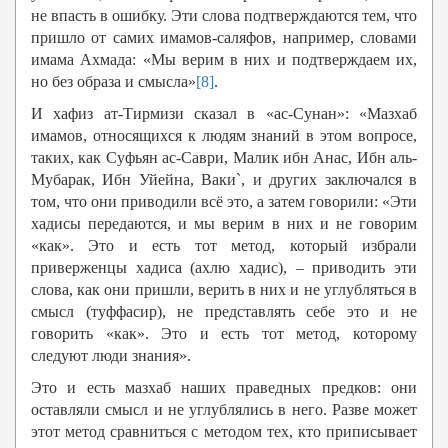
не впасть в ошибку. Эти слова подтверждаются тем, что
пришло от самих имамов-саляфов, например, словами
имама Ахмада: «Мы верим в них и подтверждаем их,
но без образа и смысла»
[8]
.
И хафиз ат-Тирмизи сказал в «ас-Сунан»: «Мазхаб
имамов, относящихся к людям знаний в этом вопросе,
таких, как Суфьян ас-Саври, Малик ибн Анас, Ибн аль-
Мубарак, Ибн Уйейна, Ваки`, и других заключался в
том, что они приводили всё это, а затем говорили: «Эти
хадисы передаются, и мы верим в них и не говорим
«как». Это и есть тот метод, который избрали
приверженцы хадиса (ахлю хадис), – приводить эти
слова, как они пришли, верить в них и не углубляться в
смысл (туффасир), не представлять себе это и не
говорить «как». Это и есть тот метод, которому
следуют люди знания».
Это и есть мазхаб наших праведных предков: они
оставляли смысл и не углублялись в него. Разве может
этот метод сравниться с методом тех, кто приписывает