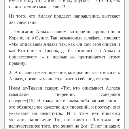
имел в виду это, а имел в виду другое», – что это, как
не искажение смысла слов?!
Из того, что Аллаху придают направление, вытекает
два следствия:
1. Описание Аллаха словом, которое не пришло ни в
Коране, ни в Сунне. Так называемые саляфиты говорят:
«Мы описываем Аллаха так, как Он сам себя описал и
как Его описал Пророк, да благословит его Аллах и
приветствует», – и первые же противоречат этому
правилу!
2. Это слово имеет значение, которое нельзя относить к
Аллаху, поскольку оно содержит в себе недостаток.
Имам ат-Тахави сказал: «Тот, кто описывает Аллаха
смыслами творений, совершил
неверие»
[16]
. Нахождение в каком-либо направлении –
это обязательное качество для творений, и поэтому оно
указывает на недостаток. И в этом нет никакого
указания на величие. Тот, кто живёт на 9-м этаже, не
величественнее того, кто живет на 2-м! И нет никаких