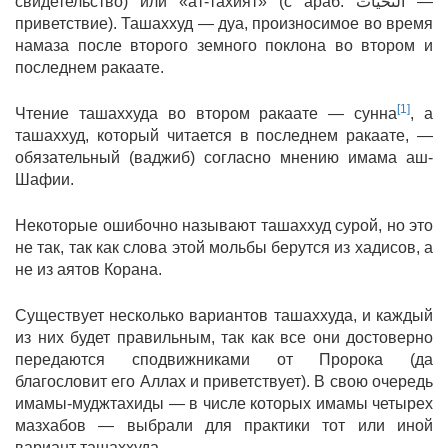
свидетельство) или «ат-тахият» (с араб. التحيات‎ —
приветствие). Ташаххуд — дуа, произносимое во время
намаза после второго земного поклона во втором и
последнем ракаате.
[1]
Чтение ташаххуда во втором ракаате — сунна
, а
ташаххуд, который читается в последнем ракаате, —
обязательный (ваджиб) согласно мнению имама аш-
Шафии.
Некоторые ошибочно называют ташаххуд сурой, но это
не так, так как слова этой мольбы берутся из хадисов, а
не из аятов Корана.
Существует несколько вариантов ташаххуда, и каждый
из них будет правильным, так как все они достоверно
передаются сподвижниками от Пророка (да
благословит его Аллах и приветствует). В свою очередь
имамы-муджтахиды — в числе которых имамы четырех
мазхабов — выбрали для практики тот или иной
вариант ташаххуда.