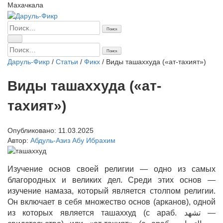
Махачкала
Найти:
Найти:
Даруль-Фикр
/
Статьи
/
Фикх
/
Виды ташаххуда («ат-тахият»)
Виды ташаххуда («ат-
тахият»)
Опубликовано:
11.03.2025
Автор:
Абдуль-Азиз Абу Ибрахим
Изучение основ своей религии — одно из самых
благородных и великих дел. Среди этих основ —
изучение намаза, который является столпом религии.
Он включает в себя множество основ (арканов), одной
из которых является ташаххуд (с араб. تشهد‎ —