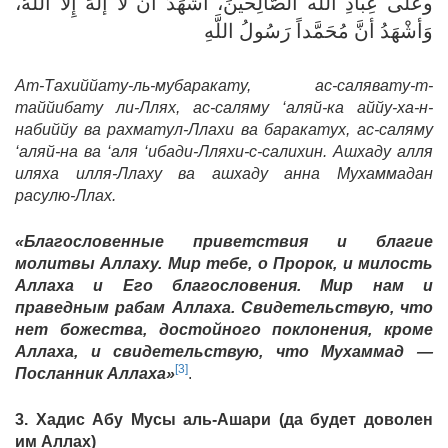
وعلى عِبادِ اللّه الصَّالِحينَ، أشْهَدُ أنْ لا إلهَ إِلاَّ اللَّهُ،
وَأشْهَدُ أنَّ مُحَمَّداً رَسُولُ اللَّهِ
Ат-Тахиййату-ль-мубаракату, ас-салявату-т-
таййибату ли-Ллях, ас-саляму ‘аляй-ка аййу-ха-н-
набиййу ва рахматул-Ллахи ва баракатух, ас-саляму
‘аляй-на ва ‘аля ‘ибади-Лляхи-с-салихин. Ашхаду алля
иляха илля-Ллаху ва ашхаду анна Мухаммадан
расулю-Ллах.
«Благословенные приветствия и благие
молитвы Аллаху. Мир тебе, о Пророк, и милость
Аллаха и Его благословения. Мир нам и
праведным рабам Аллаха. Свидетельствую, что
нет божества, достойного поклонения, кроме
Аллаха, и свидетельствую, что Мухаммад —
[3]
Посланник Аллаха»
.
3. Хадис Абу Мусы аль-Ашари (да будет доволен
им Аллах)