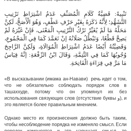
تَنْبِيهٌ: قَضِيَّةُ كَلَامِ الْمُصَنِّفِ عَدَمُ اشْتِرَاطِ تَرْتِيبِ
التَّشَهُّدِ؛ لِأَنَّهُ ذَكَرَهُ بِغَيْرِ حَرْفِ عَطْفٍ، وَهُوَ الْأَصَحُّ، لَكِنَّ
مَحَلَّهُ مَا لَمْ يُغَيِّرْ تَرْكُ التَّرْتِيبِ الْمَعْنَى، فَإِنْ غَيَّرَهُ لَمْ
يَصِحَّ قَطْعًا، وَتَبْطُلُ صَلَاتُهُ إنْ تَعَمَّدَ كَمَا فِي الْمَجْمُوعِ،
وَقَضِيَّتُهُ أَيْضًا عَدَمُ اشْتِرَاطِ الْمُوَالَاةِ، وَلَكِنَّ الرَّاجِحَ
وُجُوبُهَا كَمَا فِي التَّتِمَّةِ، وَقَالَ ابْنُ الرِّفْعَةِ: إنَّهُ قِيَاسُ
مَا مَرَّ فِي قِرَاءَةِ الْفَاتِحَةِ.
«В высказывании (имама ан-Навави) речь идет о том,
что не обязательно соблюдать порядок слов в
ташаххуде, потому что он упомянул их без
использования связующих слов (отсутствие буквы و), и
это является более правильным мнением.
Однако место их произнесения должно быть таким,
чтобы несоблюдение порядка не изменяло смысл. Если
порядок изменяется и это нарушает смысл, то