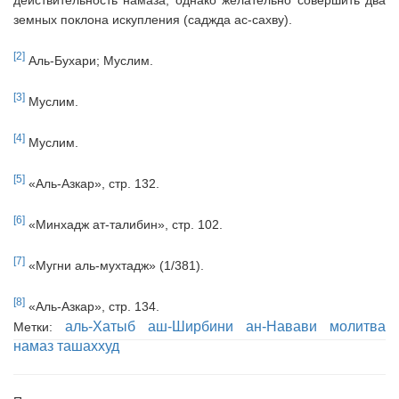
действительность намаза, однако желательно совершить два
земных поклона искупления (саджда ас-сахву).
[2]
Аль-Бухари; Муслим.
[3]
Муслим.
[4]
Муслим.
[5]
«Аль-Азкар», стр. 132.
[6]
«Минхадж ат-талибин», стр. 102.
[7]
«Мугни аль-мухтадж» (1/381).
[8]
«Аль-Азкар», стр. 134.
аль-Хатыб аш-Ширбини
ан-Навави
молитва
Метки:
намаз
ташаххуд