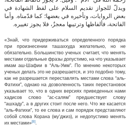
ويدلّ للجواز تقديم السلام على لفظ الشهادة في
بعض الروايات، وتأخيره في بعضها؛ كما قدّمناه. وأما
الفاتحة، فألفاظها وترتيبها معجزٌ، فلا يجوز تغييره.
«Знай, что придерживаться определенного порядка
при произнесении ташаххуда желательно, но не
обязательно. Большинство ученых считает, что менять
местами отдельные фразы допустимо, на что указывает
имам аш-Шафии в “Аль-Умм”. По мнению некоторых
ученых делать это не разрешается, и это подобно тому,
как не разрешается переставлять местами слова “аль-
Фатихи”, однако на дозволенность таких перестановок
указывает то, что в одних версиях приведенных нами
хадисов слово “ас-салям” предшествует слову
“ашхаду”, а в других стоит после него. Что же касается
“аль-Фатихи”, то ее слова и сам порядок представляют
собой слова Корана (му’джиз), и недопустимо менять
[8]
их местами»
.