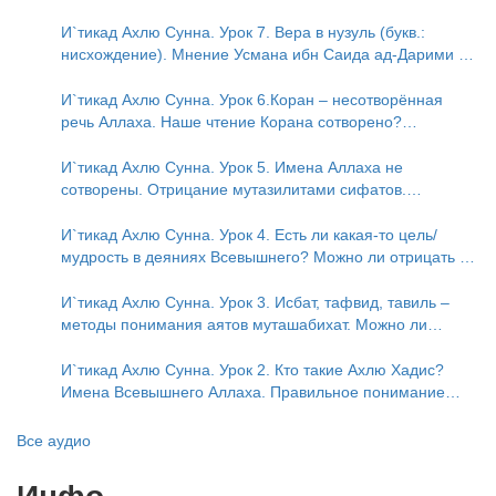
аль-Исмаили. Отрицание телесности в книге Усмана ибн
Саида ад-Дарими. Иман – это слова, дела и познание
И`тикад Ахлю Сунна. Урок 7. Вера в нузуль (букв.:
нисхождение). Мнение Усмана ибн Саида ад-Дарими о
нузуле. Считал ли ад-Дарими, что Аллах описывается
физическим движением?
И`тикад Ахлю Сунна. Урок 6.Коран – несотворённая
речь Аллаха. Наше чтение Корана сотворено?
Предопределение судьбы
И`тикад Ахлю Сунна. Урок 5. Имена Аллаха не
сотворены. Отрицание мутазилитами сифатов.
Описание Аллаха сифатом «вадж» (букв.: лик)
И`тикад Ахлю Сунна. Урок 4. Есть ли какая-то цель/
мудрость в деяниях Всевышнего? Можно ли отрицать в
отношении Аллаха недостатки, отрицание которых не
пришло в Коране и Сунне? Концепция ибн Таймийи
И`тикад Ахлю Сунна. Урок 3. Исбат, тафвид, тавиль –
методы понимания аятов муташабихат. Можно ли
переводить сифаты аль-хабария на русский язык? Что
означает утверждение сифата «биля кейфа» (без
И`тикад Ахлю Сунна. Урок 2. Кто такие Ахлю Хадис?
образа)?
Имена Всевышнего Аллаха. Правильное понимание
Атрибутов Всевышнего Аллаха
Все аудио