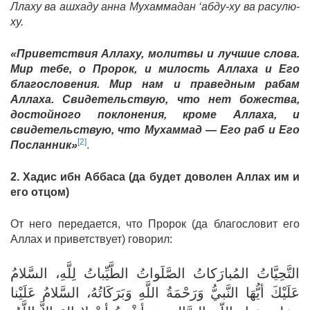
Ллаху ва ашхаду анна Мухаммадан ‘абду-ху ва расулю-
ху.
«Приветствия Аллаху, молитвы и лучшие слова.
Мир тебе, о Пророк, и милость Аллаха и Его
благословения. Мир нам и праведным рабам
Аллаха. Свидетельствую, что нет божества,
достойного поклонения, кроме Аллаха, и
свидетельствую, что Мухаммад — Его раб и Его
[2]
Посланник»
.
2. Хадис ибн Аббаса (да будет доволен Аллах им и
его отцом)
От него передается, что Пророк (да благословит его
Аллах и приветствует) говорил:
‏التَّحِيَّاتُ المُبارَكاتُ الصَّلَواتُ الطَّيِّباتُ لِلَّهِ، السَّلامُ
عَلَيْكَ أيُّهَا النَّبيُّ وَرَحْمَةُ اللَّهِ وَبَرَكَاتُهُ، السَّلامُ عَلَيْنا