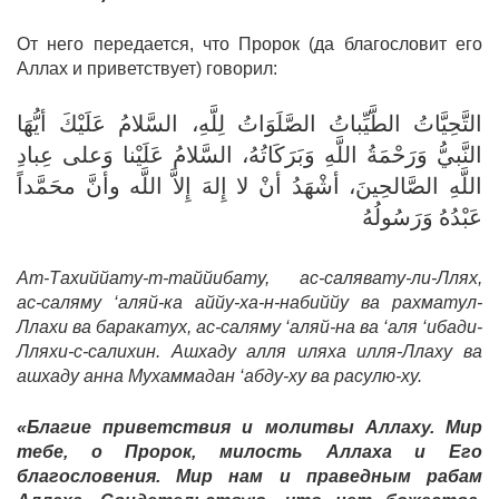
От него передается, что Пророк (да благословит его
Аллах и приветствует) говорил:
التَّحِيَّاتُ الطَّيِّباتُ الصَّلَوَاتُ لِلَّهِ، السَّلامُ عَلَيْكَ أيُّهَا
النَّبيُّ وَرَحْمَةُ اللَّهِ وَبَرَكَاتُهُ، السَّلامُ عَلَيْنا وَعلى عِبادِ
اللَّهِ الصَّالحِينَ، أشْهَدُ أنْ لا إِلهَ إِلاَّ اللَّه وأنَّ محَمَّداً
عَبْدُهُ وَرَسُولُهُ
Ат-Тахиййату-т-таййибату, ас-салявату-ли-Ллях,
ас-саляму ‘аляй-ка аййу-ха-н-набиййу ва рахматул-
Ллахи ва баракатух, ас-саляму ‘аляй-на ва ‘аля ‘ибади-
Лляхи-с-салихин. Ашхаду алля иляха илля-Ллаху ва
ашхаду анна Мухаммадан ‘абду-ху ва расулю-ху.
«Благие приветствия и молитвы Аллаху. Мир
тебе, о Пророк, милость Аллаха и Его
благословения. Мир нам и праведным рабам