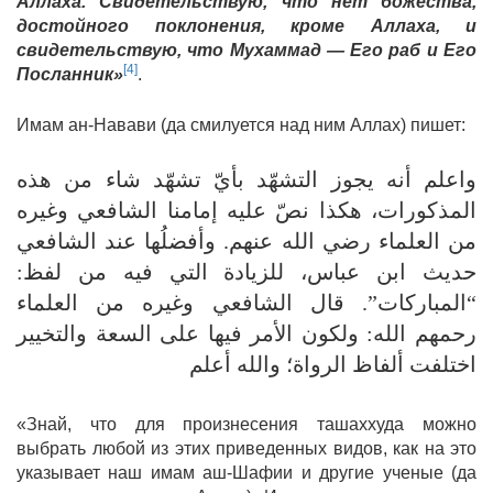
Аллаха. Свидетельствую, что нет божества,
достойного поклонения, кроме Аллаха, и
свидетельствую, что Мухаммад — Его раб и Его
[4]
Посланник»
.
Имам ан-Навави (да смилуется над ним Аллах) пишет:
واعلم أنه يجوز التشهّد بأيّ تشهّد شاء من هذه
المذكورات، هكذا نصّ عليه إمامنا الشافعي وغيره
من العلماء رضي الله عنهم. وأفضلُها عند الشافعي
حديث ابن عباس، للزيادة التي فيه من لفظ:
“المباركات”. قال الشافعي وغيره من العلماء
رحمهم الله: ولكون الأمر فيها على السعة والتخيير
اختلفت ألفاظ الرواة؛ والله أعلم
«Знай, что для произнесения ташаххуда можно
выбрать любой из этих приведенных видов, как на это
указывает наш имам аш-Шафии и другие ученые (да