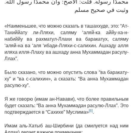
محمدًا رسوله. قلت: الأصح: وأن محمدًا رسول الله.
وثبت في صحيح مسلم
«Наименьшее, что можно сказать в ташаххуде, это: “Ат-
Тахиййату ли-Лляхи, саляму ‘аляй-ка аййу-ха-н-
набиййу ва рахматул-Ллахи ва баракатух, саляму
‘аляй-на ва ‘аля ‘ибади-Лляхи-с-салихин. Ашхаду алля
иляха илля-Ллаху ва ашхаду анна Мухаммадан расулу-
Ллах”.
Было сказано, что можно опустить слова “ва баракату-
ху” и “ва с-салихин», а сказать: “Ва анна Мухаммадан
расулю-ху”.
Я же говорю (имам ан-Навави), что более правильным
будет сказать: “Ва анна Мухаммадан расулю-Ллах”. Это
[6]
подтверждается в “Сахихе” Муслима»
.
Имам аль-Хатыб аш-Ширбини (да смилуется над ним
Аллах) делает важное примечание: