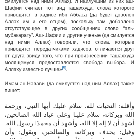
смилуется над ними Аллах). И наилучшим из них аш-
Шафии считает тот вид ташаххуда, слова которого
приводятся в хадисе ибн Аббаса (да будет доволен
Аллах им и его отцом), поскольку там добавлено
отсутствующее в других сообщениях слово “аль-
мубакарату”. Аш-Шафии и другие ученые (да смилуется
над ними Аллах) говорили, что слова, которые
приводятся передатчиками хадисов, отличаются друг
от друга ввиду того, что при произнесении ташаххуда
молящемуся предоставляется свобода выбора. И
[5]
Аллаху известно лучше»
.
Имам ан-Навави (да смилуется над ним Аллах) также
пишет:
وأقله: التحيات لله، سلام عليك أيها النبي، ورحمة
الله وبركاته، سلام علينا وعلى عباد الله الصالحين،
أشهد أن لا إله إلا الله، وأشهد أن محمدًا رسول الله.
وقيل: يحذف وبركاته، والصالحين، ويقول: وأن