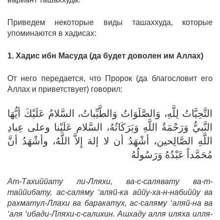
Приведем некоторые виды ташаххуда, которые
упоминаются в хадисах:
1. Хадис ибн Масуда (да будет доволен им Аллах)
От него передается, что Пророк (да благословит его
Аллах и приветствует) говорил:
التَّحِيَّاتُ لِلَّهِ، وَالصَّلَوَاتُ وَالطَّيِّباتُ، السَّلامُ عَلَيْكَ أيُّهَا
النَّبيُّ وَرَحْمَةُ اللَّهِ وَبَرَكَاتُهُ، السَّلام عَلَيْنا وعلى عِبادِ
اللَّهِ الصَّالِحين، أشْهَدُ أن لا إلهَ إِلاَّ اللَّهُ، وأشْهَدُ أنَّ
مُحَمَّداً عَبْدُهُ وَرَسُولُهُ
Ат-Тахиййату ли-Лляхи, ва-с-салявату ва-т-
таййибату, ас-саляму ‘аляй-ка аййу-ха-н-набиййу ва
рахматул-Ллахи ва баракатух, ас-саляму ‘аляй-на ва
‘аля ‘ибади-Лляхи-с-салихин. Ашхаду алля иляха илля-