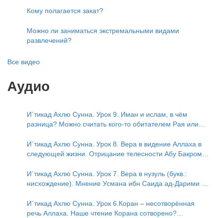
Кому полагается закат?
Можно ли заниматься экстремальными видами
развлечений?
Все видео
Аудио
И`тикад Ахлю Сунна. Урок 9. Иман и ислам, в чём
разница? Можно считать кого-то обитателем Рая или
Ада?
И`тикад Ахлю Сунна. Урок 8. Вера в видение Аллаха в
следующей жизни. Отрицание телесности Абу Бакром
аль-Исмаили. Отрицание телесности в книге Усмана ибн
Саида ад-Дарими. Иман – это слова, дела и познание
И`тикад Ахлю Сунна. Урок 7. Вера в нузуль (букв.:
нисхождение). Мнение Усмана ибн Саида ад-Дарими о
нузуле. Считал ли ад-Дарими, что Аллах описывается
физическим движением?
И`тикад Ахлю Сунна. Урок 6.Коран – несотворённая
речь Аллаха. Наше чтение Корана сотворено?