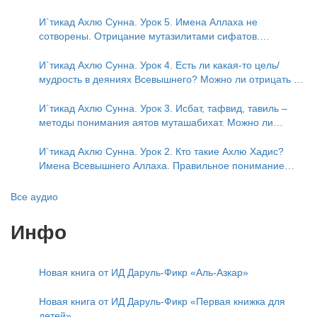
Предопределение судьбы
И`тикад Ахлю Сунна. Урок 5. Имена Аллаха не
сотворены. Отрицание мутазилитами сифатов.
Описание Аллаха сифатом «вадж» (букв.: лик)
И`тикад Ахлю Сунна. Урок 4. Есть ли какая-то цель/
мудрость в деяниях Всевышнего? Можно ли отрицать в
отношении Аллаха недостатки, отрицание которых не
пришло в Коране и Сунне? Концепция ибн Таймийи
И`тикад Ахлю Сунна. Урок 3. Исбат, тафвид, тавиль –
методы понимания аятов муташабихат. Можно ли
переводить сифаты аль-хабария на русский язык? Что
означает утверждение сифата «биля кейфа» (без
И`тикад Ахлю Сунна. Урок 2. Кто такие Ахлю Хадис?
образа)?
Имена Всевышнего Аллаха. Правильное понимание
Атрибутов Всевышнего Аллаха
Все аудио
Инфо
Новая книга от ИД Даруль-Фикр «Аль-Азкар»
Новая книга от ИД Даруль-Фикр «Первая книжка для
детей»