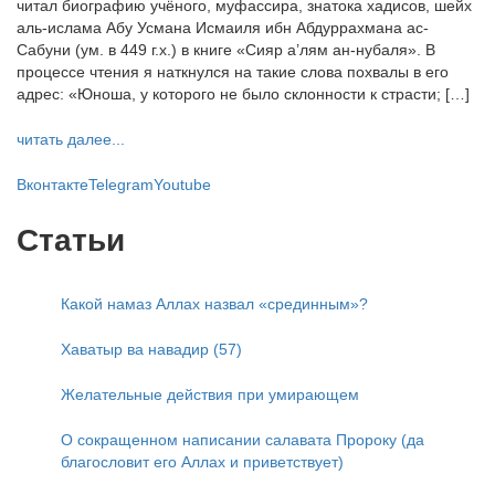
читал биографию учёного, муфассира, знатока хадисов, шейх
аль-ислама Абу Усмана Исмаиля ибн Абдуррахмана ас-
Сабуни (ум. в 449 г.х.) в книге «Сияр а’лям ан-нубаля». В
процессе чтения я наткнулся на такие слова похвалы в его
адрес: «Юноша, у которого не было склонности к страсти; […]
читать далее...
Вконтакте
Telegram
Youtube
Статьи
Какой намаз Аллах назвал «срединным»?
Хаватыр ва навадир (57)
Желательные действия при умирающем
О сокращенном написании салавата Пророку (да
благословит его Аллах и приветствует)