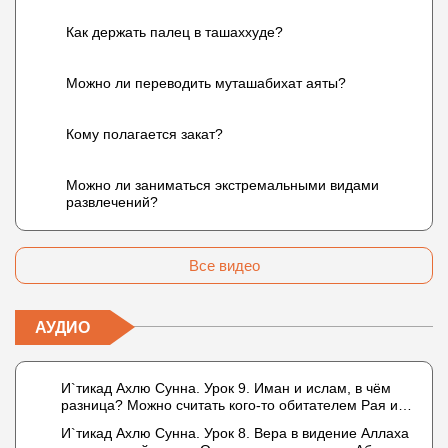
Как держать палец в ташаххуде?
Можно ли переводить муташабихат аяты?
Кому полагается закат?
Можно ли заниматься экстремальными видами
развлечений?
Все видео
АУДИО
И`тикад Ахлю Сунна. Урок 9. Иман и ислам, в чём
разница? Можно считать кого-то обитателем Рая или
Ада?
И`тикад Ахлю Сунна. Урок 8. Вера в видение Аллаха