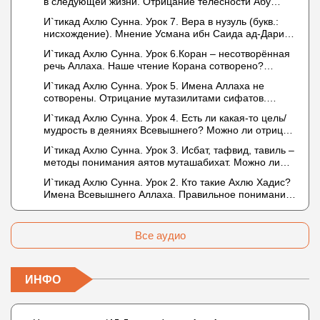
в следующей жизни. Отрицание телесности Абу
Бакром аль-Исмаили. Отрицание телесности в книге
И`тикад Ахлю Сунна. Урок 7. Вера в нузуль (букв.:
Усмана ибн Саида ад-Дарими. Иман – это слова,
нисхождение). Мнение Усмана ибн Саида ад-Дарими
дела и познание
о нузуле. Считал ли ад-Дарими, что Аллах
И`тикад Ахлю Сунна. Урок 6.Коран – несотворённая
описывается физическим движением?
речь Аллаха. Наше чтение Корана сотворено?
Предопределение судьбы
И`тикад Ахлю Сунна. Урок 5. Имена Аллаха не
сотворены. Отрицание мутазилитами сифатов.
Описание Аллаха сифатом «вадж» (букв.: лик)
И`тикад Ахлю Сунна. Урок 4. Есть ли какая-то цель/
мудрость в деяниях Всевышнего? Можно ли отрицать
в отношении Аллаха недостатки, отрицание которых
И`тикад Ахлю Сунна. Урок 3. Исбат, тафвид, тавиль –
не пришло в Коране и Сунне? Концепция ибн
методы понимания аятов муташабихат. Можно ли
Таймийи
переводить сифаты аль-хабария на русский язык?
И`тикад Ахлю Сунна. Урок 2. Кто такие Ахлю Хадис?
Что означает утверждение сифата «биля кейфа»
Имена Всевышнего Аллаха. Правильное понимание
(без образа)?
Атрибутов Всевышнего Аллаха
Все аудио
ИНФО