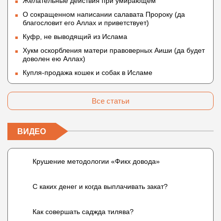
Желательные действия при умирающем
О сокращенном написании салавата Пророку (да
благословит его Аллах и приветствует)
Куфр, не выводящий из Ислама
Хукм оскорбления матери правоверных Аиши (да будет
доволен ею Аллах)
Купля-продажа кошек и собак в Исламе
Все статьи
ВИДЕО
Крушение методологии «Фикх довода»
С каких денег и когда выплачивать закат?
Как совершать саджда тилява?