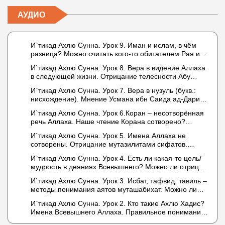
АУДИО
И`тикад Ахлю Сунна. Урок 9. Иман и ислам, в чём
разница? Можно считать кого-то обитателем Рая или
Ада?
И`тикад Ахлю Сунна. Урок 8. Вера в видение Аллаха
в следующей жизни. Отрицание телесности Абу
Бакром аль-Исмаили. Отрицание телесности в книге
И`тикад Ахлю Сунна. Урок 7. Вера в нузуль (букв.:
Усмана ибн Саида ад-Дарими. Иман – это слова,
нисхождение). Мнение Усмана ибн Саида ад-Дарими
дела и познание
о нузуле. Считал ли ад-Дарими, что Аллах
И`тикад Ахлю Сунна. Урок 6.Коран – несотворённая
описывается физическим движением?
речь Аллаха. Наше чтение Корана сотворено?
Предопределение судьбы
И`тикад Ахлю Сунна. Урок 5. Имена Аллаха не
сотворены. Отрицание мутазилитами сифатов.
Описание Аллаха сифатом «вадж» (букв.: лик)
И`тикад Ахлю Сунна. Урок 4. Есть ли какая-то цель/
мудрость в деяниях Всевышнего? Можно ли отрицать
в отношении Аллаха недостатки, отрицание которых
И`тикад Ахлю Сунна. Урок 3. Исбат, тафвид, тавиль –
не пришло в Коране и Сунне? Концепция ибн
методы понимания аятов муташабихат. Можно ли
Таймийи
переводить сифаты аль-хабария на русский язык?
И`тикад Ахлю Сунна. Урок 2. Кто такие Ахлю Хадис?
Что означает утверждение сифата «биля кейфа»
Имена Всевышнего Аллаха. Правильное понимание
(без образа)?
Атрибутов Всевышнего Аллаха