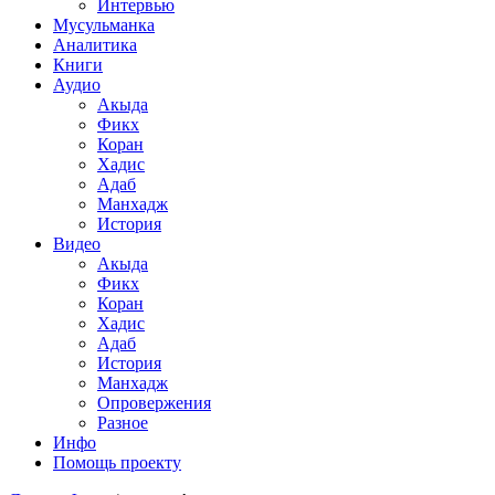
Интервью
Мусульманка
Аналитика
Книги
Аудио
Акыда
Фикх
Коран
Хадис
Адаб
Манхадж
История
Видео
Акыда
Фикх
Коран
Хадис
Адаб
История
Манхадж
Опровержения
Разное
Инфо
Помощь проекту