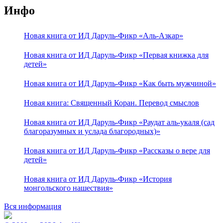
Инфо
Новая книга от ИД Даруль-Фикр «Аль-Азкар»
Новая книга от ИД Даруль-Фикр «Первая книжка для
детей»
Новая книга от ИД Даруль-Фикр «Как быть мужчиной»
Новая книга: Священный Коран. Перевод смыслов
Новая книга от ИД Даруль-Фикр «Раудат аль-укаля (cад
благоразумных и услада благородных)»
Новая книга от ИД Даруль-Фикр «Рассказы о вере для
детей»
Новая книга от ИД Даруль-Фикр «История
монгольского нашествия»
Вся информация