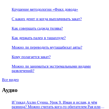
Крушение методологии «Фикх довода»
С каких денег и когда выплачивать закат?
Как совершать саджда тилява?
Как держать палец в ташаххуде?
Можно ли переводить муташабихат аяты?
Кому полагается закат?
Можно ли заниматься экстремальными видами
развлечений?
Все видео
Аудио
И`тикад Ахлю Сунна. Урок 9. Иман и ислам, в чём
разница? Можно считать кого-то обитателем Рая или