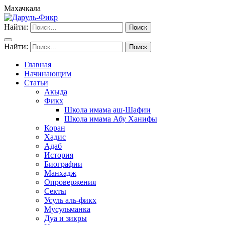
Махачкала
Найти:
Найти:
Главная
Начинающим
Статьи
Акыда
Фикх
Школа имама аш-Шафии
Школа имама Абу Ханифы
Коран
Хадис
Адаб
История
Биографии
Манхадж
Опровержения
Секты
Усуль аль-фикх
Мусульманка
Дуа и зикры