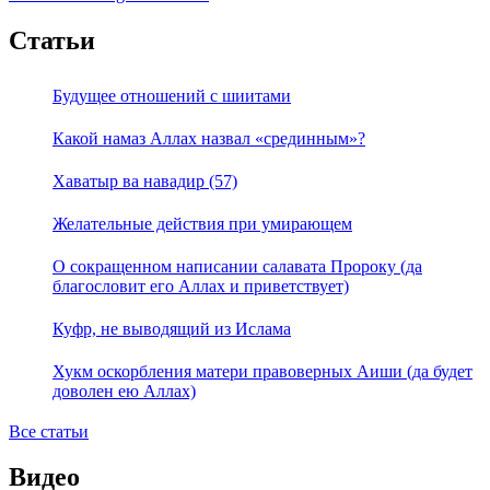
Статьи
Будущее отношений с шиитами
Какой намаз Аллах назвал «срединным»?
Хаватыр ва навадир (57)
Желательные действия при умирающем
О сокращенном написании салавата Пророку (да
благословит его Аллах и приветствует)
Куфр, не выводящий из Ислама
Хукм оскорбления матери правоверных Аиши (да будет
доволен ею Аллах)
Все статьи
Видео