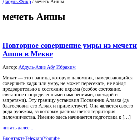
Даруль-Фикр
/
мечеть Аишы
мечеть Аишы
Повторное совершение умры из мечети
Аиши в Мекке
Автор:
Абдуль-Азиз Абу Ибрахим
Микат — это граница, которую паломник, намеревающийся
совершить хадж или умру, не может пересекать, не войдя
предварительно в состояние ихрама (особое состояние,
связанное с определенными намерениями, одеждой и
запретами). Эту границу установил Посланник Аллаха (да
благословит его Аллах и приветствует). Она является своего
рода рубежом, за которым располагается территория
паломничества. Именно здесь начинается подготовка к […]
читать далее...
Вконтакте
Telegram
Youtube