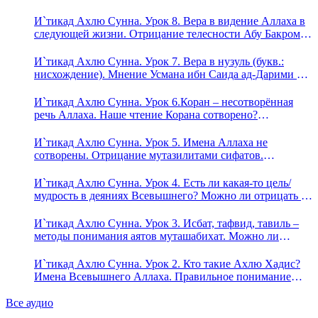
Ада?
И`тикад Ахлю Сунна. Урок 8. Вера в видение Аллаха в
следующей жизни. Отрицание телесности Абу Бакром
аль-Исмаили. Отрицание телесности в книге Усмана
ибн Саида ад-Дарими. Иман – это слова, дела и
И`тикад Ахлю Сунна. Урок 7. Вера в нузуль (букв.:
познание
нисхождение). Мнение Усмана ибн Саида ад-Дарими о
нузуле. Считал ли ад-Дарими, что Аллах описывается
физическим движением?
И`тикад Ахлю Сунна. Урок 6.Коран – несотворённая
речь Аллаха. Наше чтение Корана сотворено?
Предопределение судьбы
И`тикад Ахлю Сунна. Урок 5. Имена Аллаха не
сотворены. Отрицание мутазилитами сифатов.
Описание Аллаха сифатом «вадж» (букв.: лик)
И`тикад Ахлю Сунна. Урок 4. Есть ли какая-то цель/
мудрость в деяниях Всевышнего? Можно ли отрицать в
отношении Аллаха недостатки, отрицание которых не
пришло в Коране и Сунне? Концепция ибн Таймийи
И`тикад Ахлю Сунна. Урок 3. Исбат, тафвид, тавиль –
методы понимания аятов муташабихат. Можно ли
переводить сифаты аль-хабария на русский язык? Что
означает утверждение сифата «биля кейфа» (без образа)?
И`тикад Ахлю Сунна. Урок 2. Кто такие Ахлю Хадис?
Имена Всевышнего Аллаха. Правильное понимание
Атрибутов Всевышнего Аллаха
Все аудио