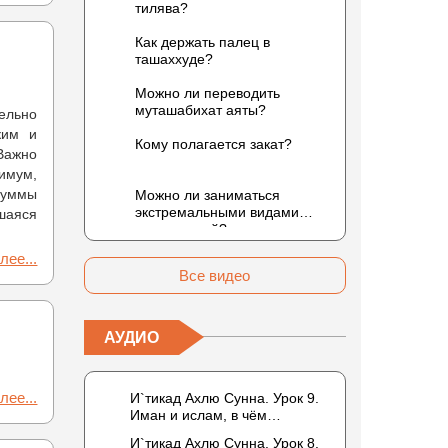
тилява?
Как держать палец в
ташаххуде?
Можно ли переводить
муташабихат аяты?
ельно
ким и
Кому полагается закат?
Важно
имум,
 суммы
Можно ли заниматься
экстремальными видами
вшаяся
развлечений?
лее...
Все видео
АУДИО
лее...
И`тикад Ахлю Сунна. Урок 9.
Иман и ислам, в чём
разница? Можно считать кого-
И`тикад Ахлю Сунна. Урок 8.