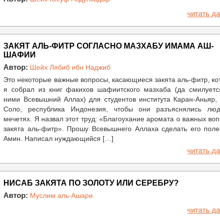
читать да
ЗАКЯТ АЛЬ-ФИТР СОГЛАСНО МАЗХАБУ ИМАМА АШ-
ШАФИИ
Автор:
Шейх Лябиб ибн Наджиб
Это некоторые важные вопросы, касающиеся закята аль-фитр, к
я собрал из книг факихов шафиитского мазхаба (да смилуетс
ними Всевышний Аллах) для студентов института Каран-Аньяр,
Соло, республика Индонезия, чтобы они разъяснялись лю
мечетях. Я назвал этот труд: «Благоухание аромата о важных во
закята аль-фитр». Прошу Всевышнего Аллаха сделать его поле
Амин. Написал нуждающийся […]
читать да
НИСАБ ЗАКЯТА ПО ЗОЛОТУ ИЛИ СЕРЕБРУ?
Автор:
Муслим аль-Ашари
читать да