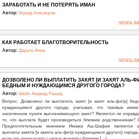
ЗАРАБОТАТЬ И НЕ ПОТЕРЯТЬ ИМАН
Автор:
Мурад Алискеров
читать да
КАК РАБОТАЕТ БЛАГОТВОРИТЕЛЬНОСТЬ
Автор:
Даруль-Фикр
читать да
ДОЗВОЛЕНО ЛИ ВЫПЛАТИТЬ ЗАКЯТ [И ЗАКЯТ АЛЬ-Ф
БЕДНЫМ И НУЖДАЮЩИМСЯ ДРУГОГО ГОРОДА?
Автор:
Шейх Амджад Рашид
Вопрос: Дозволено ли выплатить закят [и закят аль-фитр] бе
нуждающимся другого города, учитывая, что таковые имею
населенном пункте выплачивающего закят? Является ли оправд
то, что выплата будет производиться близким родственникам? 
Предпочтительным мнением Имама Аш-Шафии является з
выплаты закята [и закята аль-фитр нуждающимся другого] города
если это происходит с целью выплаты близким […]