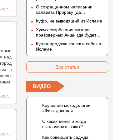
О сокращенном написании
лее...
салавата Пророку (да
благословит его Аллах и
Куфр, не выводящий из Ислама
приветствует)
Хукм оскорбления матери
правоверных Аиши (да будет
доволен ею Аллах)
Купля-продажа кошек и собак в
Исламе
оторые
я над
 город
Все статьи
дям в
просах
зным.
ВИДЕО
лее...
Крушение методологии
«Фикх довода»
С каких денег и когда
выплачивать закат?
лее...
Как совершать саджда