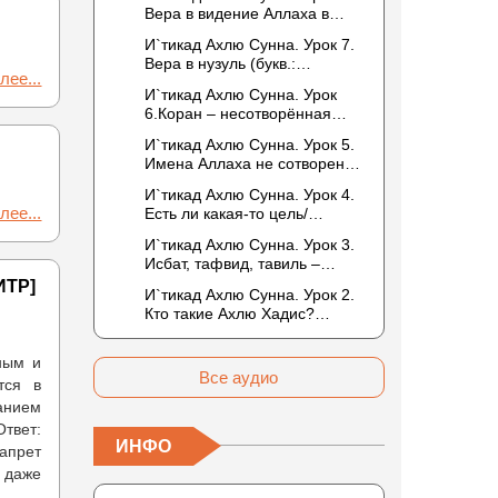
то обитателем Рая или Ада?
Вера в видение Аллаха в
следующей жизни.
И`тикад Ахлю Сунна. Урок 7.
Отрицание телесности Абу
Вера в нузуль (букв.:
Бакром аль-Исмаили.
лее...
нисхождение). Мнение
Отрицание телесности в
И`тикад Ахлю Сунна. Урок
Усмана ибн Саида ад-Дарими
книге Усмана ибн Саида ад-
6.Коран – несотворённая
о нузуле. Считал ли ад-
Дарими. Иман – это слова,
речь Аллаха. Наше чтение
Дарими, что Аллах
И`тикад Ахлю Сунна. Урок 5.
дела и познание
Корана сотворено?
описывается физическим
Имена Аллаха не сотворены.
Предопределение судьбы
движением?
Отрицание мутазилитами
И`тикад Ахлю Сунна. Урок 4.
сифатов. Описание Аллаха
лее...
Есть ли какая-то цель/
сифатом «вадж» (букв.: лик)
мудрость в деяниях
И`тикад Ахлю Сунна. Урок 3.
Всевышнего? Можно ли
Исбат, тафвид, тавиль –
отрицать в отношении Аллаха
методы понимания аятов
ИТР]
недостатки, отрицание
И`тикад Ахлю Сунна. Урок 2.
муташабихат. Можно ли
которых не пришло в Коране
Кто такие Ахлю Хадис?
переводить сифаты аль-
и Сунне? Концепция ибн
Имена Всевышнего Аллаха.
хабария на русский язык? Что
Таймийи
Правильное понимание
означает утверждение
дным и
Атрибутов Всевышнего
сифата «биля кейфа» (без
Все аудио
тся в
Аллаха
образа)?
анием
Ответ:
ИНФО
апрет
, даже