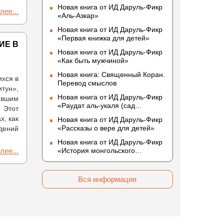
Новая книга от ИД Даруль-Фикр
лее...
«Аль-Азкар»
Новая книга от ИД Даруль-Фикр
«Первая книжка для детей»
ИЕ В
Новая книга от ИД Даруль-Фикр
«Как быть мужчиной»
Новая книга: Священный Коран.
ихся в
Перевод смыслов
тун»,
Новая книга от ИД Даруль-Фикр
явшим
«Раудат аль-укаля (cад
 Этот
благоразумных и услада
х, как
Новая книга от ИД Даруль-Фикр
благородных)»
«Рассказы о вере для детей»
ждений
Новая книга от ИД Даруль-Фикр
лее...
«История монгольского
нашествия»
Вся информация