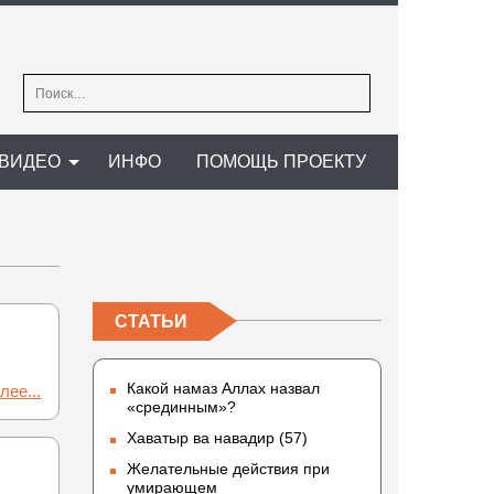
Найти:
ВИДЕО
ИНФО
ПОМОЩЬ ПРОЕКТУ
СТАТЬИ
Какой намаз Аллах назвал
лее...
«срединным»?
Хаватыр ва навадир (57)
Желательные действия при
умирающем