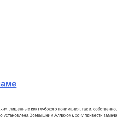
и
Аудио
Видео
Инфо
Помощь проекту
ламе
йхи», лишенные как глубокого понимания, так и, собственн
ого установлена Всевышним Аллахом), хочу привести замеча