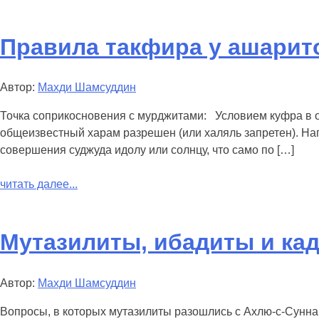
Правила такфира у ашарит
Автор:
Махди Шамсуддин
Точкa соприкосновения с мурджитами: Условием куфра в от
общеизвестный харам разрешен (или халяль запретен). Напр
совершения суджуда идолу или солнцу, что само по […]
читать далее...
Мутазилиты, ибадиты и ка
Автор:
Махди Шамсуддин
Вопросы, в которых мутазилиты разошлись с Ахлю-c-Сунна