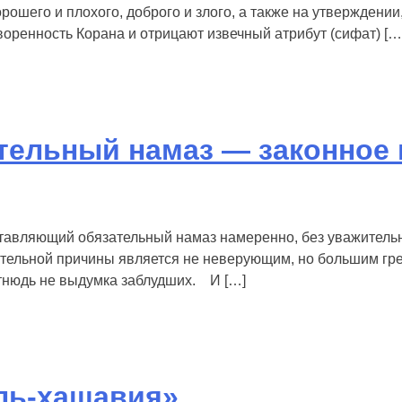
рошего и плохого, доброго и злого, а также на утверждени
оренность Корана и отрицают извечный атрибут (сифат) […
тельный намаз — законное 
авляющий обязательный намаз намеренно, без уважительно
ельной причины является не неверующим, но большим греш
отнюдь не выдумка заблудших. И […]
ль-хашавия»