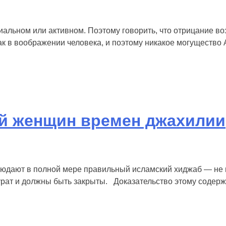
циальном или активном. Поэтому говорить, что отрицание в
как в воображении человека, и поэтому никакое могущество 
й женщин времен джахилии
людают в полной мере правильный исламский хиджаб — не п
аурат и должны быть закрыты. Доказательство этому содерж