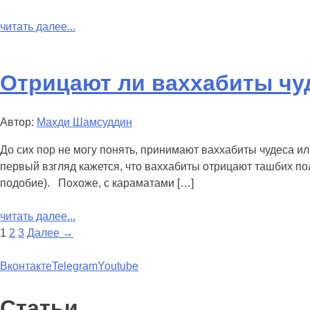
читать далее...
Отрицают ли ваххабиты чу
Автор:
Махди Шамсуддин
До сих пор не могу понять, принимают ваххабиты чудеса и
первый взгляд кажется, что ваххабиты отрицают ташбих по
подобие). Похоже, с караматами […]
читать далее...
1
2
3
Далее →
Вконтакте
Telegram
Youtube
Статьи