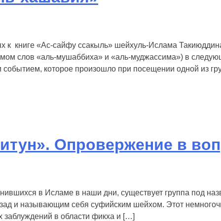
ях к книге «Ас-сайфу ссакыль» шейхуль-Ислама Такиюддина
нимом слов «аль-мушаббиха» и «аль-муджассима») в следу
 событием, которое произошло при посещении одной из гру
итун». Опровержение в воп
нившихся в Исламе в наши дни, существует группа под на
зад и называющим себя суфийским шейхом. Этот немногочи
х заблуждений в области фикха и […]