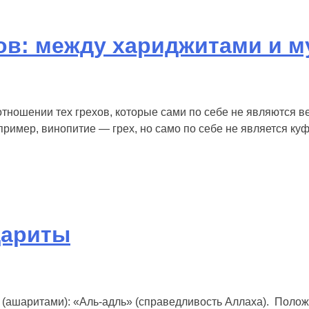
ов: между хариджитами и 
ношении тех грехов, которые сами по себе не являются ве
имер, винопитие — грех, но само по себе не является куфро
дариты
 (ашаритами): «Аль-адль» (справедливость Аллаха). Поло