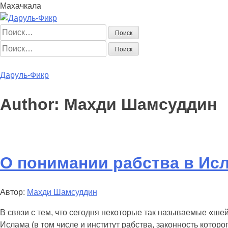
Махачкала
Найти:
Найти:
Главная
Начинающим
Статьи
Мусульманка
Аналитика
Книг
Даруль-Фикр
Author: Махди Шамсуддин
О понимании рабства в Ис
Автор:
Махди Шамсуддин
В связи с тем, что сегодня некоторые так называемые «ше
Ислама (в том числе и институт рабства, законность котор