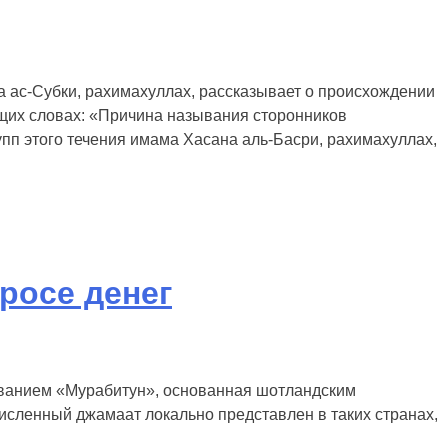
 ас-Субки, рахимахуллах, рассказывает о происхождении
ющих словах: «Причина называния сторонников
пп этого течения имама Хасана аль-Басри, рахимахуллах,
росе денег
званием «Мурабитун», основанная шотландским
сленный джамаат локально представлен в таких странах,