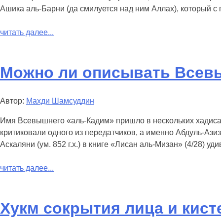
Ашика аль-Барни (да смилуется над ним Аллах), который с 
читать далее...
Можно ли описывать Всев
Автор:
Махди Шамсуддин
Имя Всевышнего «аль-Кадим» пришло в нескольких хадисах
критиковали одного из передатчиков, а именно Абдуль-Ази
Аскаляни (ум. 852 г.х.) в книге «Лисан аль-Мизан» (4/28) уд
читать далее...
Хукм сокрытия лица и кист