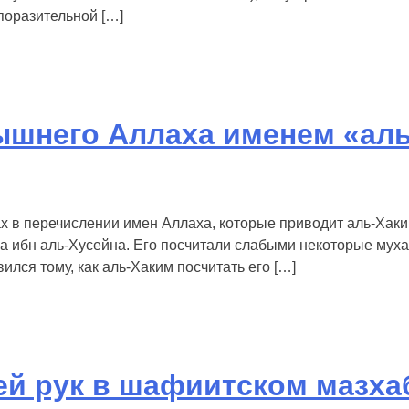
поразительной […]
ышнего Аллаха именем «ал
 в перечислении имен Аллаха, которые приводит аль-Хаким
за ибн аль-Хусейна. Его посчитали слабыми некоторые муха
ивился тому, как аль-Хаким посчитать его […]
ей рук в шафиитском мазха