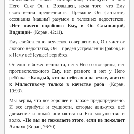
Него, Свят Он и Возвышен, из-за того, что Ему
свойственна предвечность. Превыше Он фантазий,
осознания [нашим] разумом и телесных недостатков.
«
Нет ничего подобного Ему, и Он Слышащий,
Видящий
» (Коран, 42:11).
Ему свойственно всяческое совершенство, Он чист от
любого недостатка, Он – предел устремлений [рабов], и
к Нему всё [сущее] вернётся.
Он един в божественности, нет у Него сотоварища, нет
противоположного Ему, нет равного и нет у Него
ребёнка. «
Каждый, кто на небесах и на земле, явится
к Милостивому только в качестве раба
» (Коран,
19:93).
Мы верим, что всё хорошее и плохое предопределено.
И все атрибуты и сущности, которые движутся, всё
движение и покой опираются на Его могущество и
волю. «
Но вы не пожелаете этого, если не пожелает
Аллах
» (Коран, 76:30).