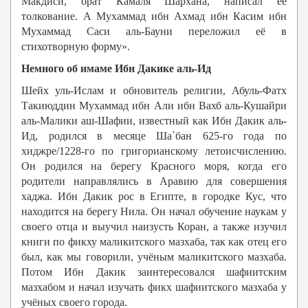
Макдиси, брат Камаля Шархана, написал её
толкование. А Мухаммад ибн Ахмад ибн Касим ибн
Мухаммад Саси аль-Бауни переложил её в
стихотворную форму».
Немного об имаме Ибн Дакике аль-Ид
Шейх уль-Ислам и обновитель религии, Абуль-Фатх
Такиюддин Мухаммад ибн Али ибн Вахб аль-Кушайри
аль-Малики аш-Шафии, известный как Ибн Дакик аль-
Ид, родился в месяце Ша`бан 625-го года по
хиджре/1228-го по григорианскому летоисчислению.
Он родился на берегу Красного моря, когда его
родители направлялись в Аравию для совершения
хаджа. Ибн Дакик рос в Египте, в городке Кус, что
находится на берегу Нила. Он начал обучение наукам у
своего отца и выучил наизусть Коран, а также изучил
книги по фикху маликитского мазхаба, так как отец его
был, как мы говорили, учёным маликитского мазхаба.
Потом Ибн Дакик заинтересовался шафиитским
мазхабом и начал изучать фикх шафиитского мазхаба у
учёных своего города.