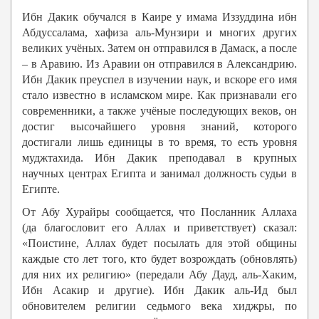
Ибн Дакик обучался в Каире у имама Иззуддина ибн
Абдуссалама, хафиза аль-Мунзири и многих других
великих учёных. Затем он отправился в Дамаск, а после
– в Аравию. Из Аравии он отправился в Александрию.
Ибн Дакик преуспел в изучении наук, и вскоре его имя
стало известно в исламском мире. Как признавали его
современники, а также учёные последующих веков, он
достиг высочайшего уровня знаний, которого
достигали лишь единицы в то время, то есть уровня
муджтахида. Ибн Дакик преподавал в крупных
научных центрах Египта и занимал должность судьи в
Египте.
От Абу Хурайры сообщается, что Посланник Аллаха
(да благословит его Аллах и приветствует) сказал:
«Поистине, Аллах будет посылать для этой общины
каждые сто лет того, кто будет возрождать (обновлять)
для них их религию» (передали Абу Дауд, аль-Хаким,
Ибн Асакир и другие). Ибн Дакик аль-Ид был
обновителем религии седьмого века хиджры, по