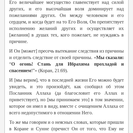
Его величайшее могущество главенствует над силой
других, и его высочайшая воля доминирует над
пожеланиями других. Он между человеком и его
сердцем, и когда будет на то Его Воля, Он препятствует
исполнению желаний других и осуществляет их
[желания] в душах тех, кого пожелает, не нуждаясь в
причине.
И Он [может] пресечь вытекание следствия из причины
и отделить следствие от своей причины. «
Мы сказали:
“
О огонь! Стань для Ибрахима прохладой и
спасением
!”» (Коран, 21:69).
И [мы верим], что в последней жизни Его можно будет
увидеть, и это произойдёт, как сообщил об этом
Посланник Аллаха (да благословит его Аллах и
приветствует), но [мы принимаем это] в том значении,
которое он имел в виду, вместе с очищением Аллаха от
всего недопустимого в отношении Него.
То же мы говорим и о неясных словах, которые пришли
в Коране и Сунне (пречист Он от того, что Ему не