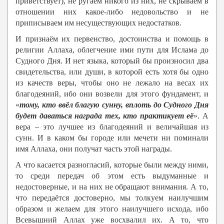
приветствует), не ругаем никого из них, не скрываем в
отношении них какое-либо недовольство и не
приписываем им несуществующих недостатков.
И признаём их первенство, достоинства и помощь в
религии Аллаха, облегчение ими пути для Ислама до
Судного Дня. И нет языка, который бы произносил два
свидетельства, или души, в которой есть хотя бы одно
из качеств веры, чтобы оно не лежало на весах их
благодеяний, ибо они возвели для этого фундамент, и
«
тому, кто ввёл благую сунну, вплоть до Судного Дня
будет даваться награда тех, кто практикует её
». А
вера – это лучшее из благодеяний и величайшая из
сунн. И в каком бы городе или мечети ни поминали
имя Аллаха, они получат часть этой награды.
А что касается разногласий, которые были между ними,
то среди передач об этом есть выдуманные и
недостоверные, и на них не обращают внимания. А то,
что передаётся достоверно, мы толкуем наилучшим
образом и желаем для этого наилучшего исхода, ибо
Всевышний Аллах уже восхвалил их. А то, что