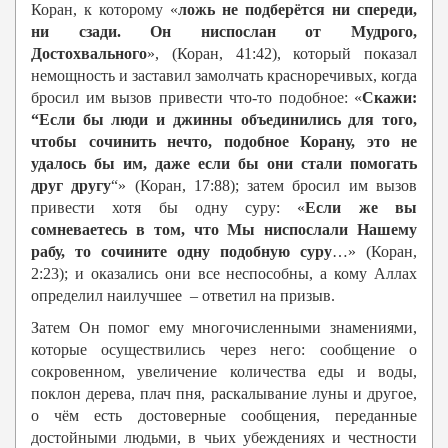
Коран, к которому «
ложь не подберётся ни спереди,
ни сзади. Он ниспослан от Мудрого,
Достохвального
», (Коран, 41:42), который показал
немощность и заставил замолчать красноречивых, когда
бросил им вызов привести что-то подобное: «
Скажи:
“Если бы люди и джинны объединились для того,
чтобы сочинить нечто, подобное Корану, это не
удалось бы им, даже если бы они стали помогать
друг другу
“» (Коран, 17:88); затем бросил им вызов
привести хотя бы одну суру: «
Если же вы
сомневаетесь в том, что Мы ниспослали Нашему
рабу, то сочините одну подобную суру
…» (Коран,
2:23); и оказались они все неспособны, а кому Аллах
определил наилучшее – ответил на призыв.
Затем Он помог ему многочисленными знамениями,
которые осуществились через него: сообщение о
сокровенном, увеличение количества еды и воды,
поклон дерева, плач пня, раскалывание луны и другое,
о чём есть достоверные сообщения, переданные
достойными людьми, в чьих убеждениях и честности