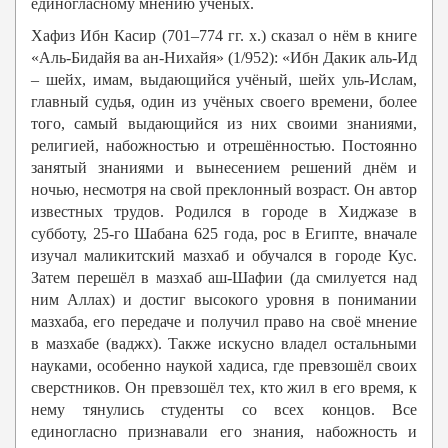
единогласному мнению учёных.
Хафиз Ибн Касир (701–774 гг. х.) сказал о нём в книге
«Аль-Бидайя ва ан-Нихайя» (1/952): «Ибн Дакик аль-Ид
– шейх, имам, выдающийся учёный, шейх уль-Ислам,
главный судья, один из учёных своего времени, более
того, самый выдающийся из них своими знаниями,
религией, набожностью и отрешённостью. Постоянно
занятый знаниями и вынесением решений днём и
ночью, несмотря на свой преклонный возраст. Он автор
известных трудов. Родился в городе в Хиджазе в
субботу, 25-го Шабана 625 года, рос в Египте, вначале
изучал маликитский мазхаб и обучался в городе Кус.
Затем перешёл в мазхаб аш-Шафии (да смилуется над
ним Аллах) и достиг высокого уровня в понимании
мазхаба, его передаче и получил право на своё мнение
в мазхабе (ваджх). Также искусно владел остальными
науками, особенно наукой хадиса, где превзошёл своих
сверстников. Он превзошёл тех, кто жил в его время, к
нему тянулись студенты со всех концов. Все
единогласно признавали его знания, набожность и