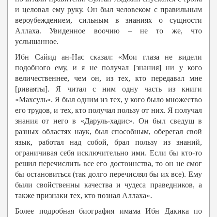
и целовал ему руку. Он был человеком с правильным
вероубеждением, сильным в знаниях о сущности
Аллаха. Увиденное воочию – не то же, что
услышанное.
Ибн Сайид ан-Нас сказал: «Мои глаза не видели
подобного ему, и я не получал [знания] ни у кого
величественнее, чем он, из тех, кто передавал мне
[риваяты]. Я читал с ним одну часть из книги
«Махсуль». Я был одним из тех, у кого было множество
его трудов, и тех, кто получал пользу от них. Я получал
знания от него в «Даруль-хадис». Он был сведущ в
разных областях наук, был способным, оберегал свой
язык, работал над собой, брал пользу из знаний,
ограничивая себя исключительно ими. Если бы кто-то
решил перечислить все его достоинства, то он не смог
бы остановиться (так долго перечислял бы их все). Ему
были свойственны качества и чудеса праведников, а
также признаки тех, кто познал Аллаха».
Более подробная биография имама Ибн Дакика по