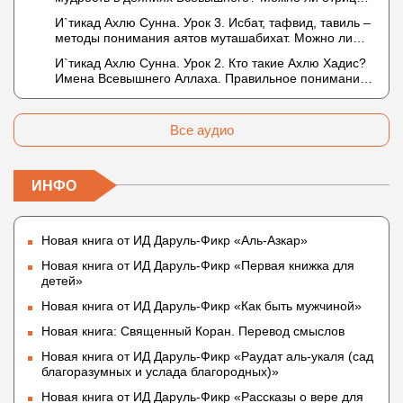
в отношении Аллаха недостатки, отрицание которых
И`тикад Ахлю Сунна. Урок 3. Исбат, тафвид, тавиль –
не пришло в Коране и Сунне? Концепция ибн
методы понимания аятов муташабихат. Можно ли
Таймийи
переводить сифаты аль-хабария на русский язык?
И`тикад Ахлю Сунна. Урок 2. Кто такие Ахлю Хадис?
Что означает утверждение сифата «биля кейфа»
Имена Всевышнего Аллаха. Правильное понимание
(без образа)?
Атрибутов Всевышнего Аллаха
Все аудио
ИНФО
Новая книга от ИД Даруль-Фикр «Аль-Азкар»
Новая книга от ИД Даруль-Фикр «Первая книжка для
детей»
Новая книга от ИД Даруль-Фикр «Как быть мужчиной»
Новая книга: Священный Коран. Перевод смыслов
Новая книга от ИД Даруль-Фикр «Раудат аль-укаля (cад
благоразумных и услада благородных)»
Новая книга от ИД Даруль-Фикр «Рассказы о вере для