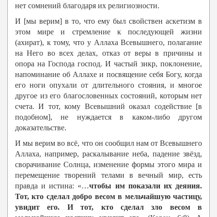
нет сомнений благодаря их религиозности.
И [мы верим] в то, что ему был свойствен аскетизм в
этом мире и стремление к последующей жизни
(ахират), к тому, что у Аллаха Всевышнего, полагание
на Него во всех делах, отказ от веры в причины и
опора на Господа господ. И частый зикр, поклонение,
напоминание об Аллахе и посвящение себя Богу, когда
его ноги опухали от длительного стояния, и многое
другое из его благословенных состояний, которым нет
счета. И тот, кому Всевышний оказал содействие [в
подобном], не нуждается в каком-либо другом
доказательстве.
И мы верим во всё, что он сообщил нам от Всевышнего
Аллаха, например, раскалывание неба, падение звёзд,
сворачивание Солнца, изменение формы этого мира и
перемещение творений телами в вечный мир, есть
правда и истина: «…
чтобы им показали их деяния.
Тот, кто сделал добро весом в мельчайшую частицу,
увидит его. И тот, кто сделал зло весом в