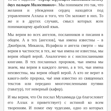
двух пальцев Милостивого
». Мы понимаем это так, что
желания и убеждения сердец находятся под
управлением Аллаха и того, что Он заложит в них. То
же и в других случаях, смысл которых ясен
понимающему арабский язык.
Мы верим во всех ангелов, посланников и писания в
общем. А в тех [ангелов], чьи имена известны – в
Джибриля, Микаила, Исрафила и ангела смерти – мы
верим в частности; в тех, же чьи имена не известны, мы
верим общей верой. Аналогично и с ниспосланными
книгами. В тех посланных пророков, чьи имена мы
знаем, мы верим в каждого лично, а в тех, чьи имена
неизвестны, мы верим общей верой. А кто не верит в
какого-либо пророка, чьё имя известно из священных
текстов или передано многочисленными путями
(таватур), тот неверный (кафир).
И мы верим, что Он послал Мухаммада (да благословит
его Аллах и приветствует) с истиной ко всем
творениям. И помог ему чудесами, одно из которых