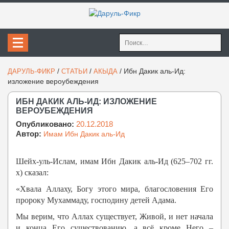
Найти:
/
/
/
Ибн Дакик аль-Ид:
ДАРУЛЬ-ФИКР
СТАТЬИ
АКЫДА
изложение вероубеждения
ИБН ДАКИК АЛЬ-ИД: ИЗЛОЖЕНИЕ
ВЕРОУБЕЖДЕНИЯ
Опубликовано:
20.12.2018
Автор:
Имам Ибн Дакик аль-Ид
Шейх-уль-Ислам, имам Ибн Дакик аль-Ид (625–702 гг.
х) сказал:
«Хвала Аллаху, Богу этого мира, благословения Его
пророку Мухаммаду, господину детей Адама.
Мы верим, что Аллах существует, Живой, и нет начала
и конца Его существованию, а всё кроме Него –