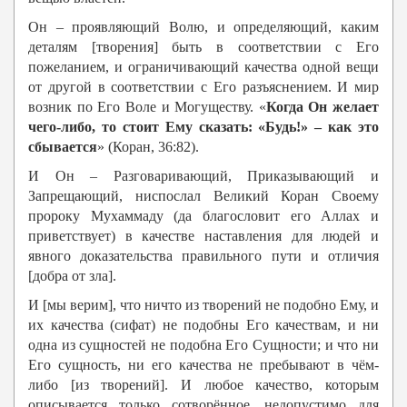
Он – проявляющий Волю, и определяющий, каким
деталям [творения] быть в соответствии с Его
пожеланием, и ограничивающий качества одной вещи
от другой в соответствии с Его разъяснением. И мир
возник по Его Воле и Могуществу. «
Когда Он желает
чего-либо, то стоит Ему сказать: «Будь!» – как это
сбывается
» (Коран, 36:82).
И Он – Разговаривающий, Приказывающий и
Запрещающий, ниспослал Великий Коран Своему
пророку Мухаммаду (да благословит его Аллах и
приветствует) в качестве наставления для людей и
явного доказательства правильного пути и отличия
[добра от зла].
И [мы верим], что ничто из творений не подобно Ему, и
их качества (сифат) не подобны Его качествам, и ни
одна из сущностей не подобна Его Сущности; и что ни
Его сущность, ни его качества не пребывают в чём-
либо [из творений]. И любое качество, которым
описывается только сотворённое, недопустимо для