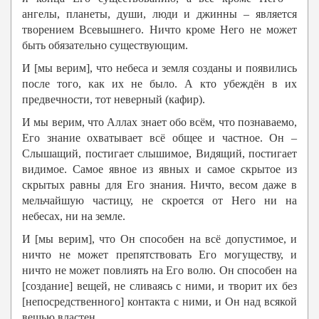
ангелы, планеты, души, люди и джинны – является
творением Всевышнего. Ничто кроме Него не может
быть обязательно существующим.
И [мы верим], что небеса и земля созданы и появились
после того, как их не было. А кто убеждён в их
предвечности, тот неверный (кафир).
И мы верим, что Аллах знает обо всём, что познаваемо,
Его знание охватывает всё общее и частное. Он –
Слышащий, постигает слышимое, Видящий, постигает
видимое. Самое явное из явных и самое скрытое из
скрытых равны для Его знания. Ничто, весом даже в
мельчайшую частицу, не скроется от Него ни на
небесах, ни на земле.
И [мы верим], что Он способен на всё допустимое, и
ничто не может препятствовать Его могуществу, и
ничто не может повлиять на Его волю. Он способен на
[создание] вещей, не сливаясь с ними, и творит их без
[непосредственного] контакта с ними, и Он над всякой
вещью властен.