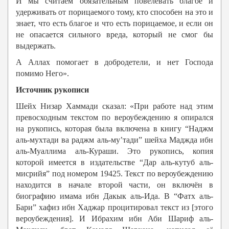
И мы считаем обязательным повелевать благое и
удерживать от порицаемого тому, кто способен на это и
знает, что есть благое и что есть порицаемое, и если он
не опасается сильного вреда, который не смог бы
выдержать.
А Аллах помогает в добродетели, и нет Господа
помимо Него».
Источник рукописи
Шейх Низар Хаммади сказал: «При работе над этим
превосходным текстом по вероубеждению я опирался
на рукопись, которая была включена в книгу “Наджм
аль-мухтади ва раджм аль-му’тади” шейха Маджда ибн
аль-Муаллима аль-Кураши. Это рукопись, копия
которой имеется в издательстве “Дар аль-кутуб аль-
мисрийя” под номером 19425. Текст по вероубеждению
находится в начале второй части, он включён в
биографию имама ибн Дакык аль-Ида. В “Фатх аль-
Бари” хафиз ибн Хаджар процитировал текст из [этого
вероубеждения]. И Ибрахим ибн Аби Шариф аль-