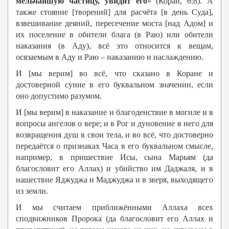
мельчайшую частицу, увидит его
» (Коран, 6:8). А
также стояние [творений] для расчёта [в день Суда],
взвешивание деяний, пересечение моста [над Адом] и
их поселение в обители блага (в Раю) или обители
наказания (в Аду), всё это относится к вещам,
осязаемым в Аду и Раю – наказанию и наслаждению.
И [мы верим] во всё, что сказано в Коране и
достоверной сунне в его буквальном значении, если
оно допустимо разумом.
И [мы верим] в наказание и благоденствие в могиле и в
вопросы ангелов о вере; и в Рог и дуновение в него для
возвращения душ в свои тела, и во всё, что достоверно
передаётся о признаках Часа в его буквальном смысле,
например, в пришествие Исы, сына Марьям (да
благословит его Аллах) и убийство им Даджаля, и в
нашествие Яджуджа и Маджуджа и в зверя, выходящего
из земли.
И мы считаем приближёнными Аллаха всех
сподвижников Пророка (да благословит его Аллах и