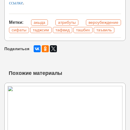
ссылке
.
Метки:
акыда
атрибуты
вероубеждение
сифаты
таджсим
тафвид
ташбих
таъвиль
Поделиться
Похожие материалы