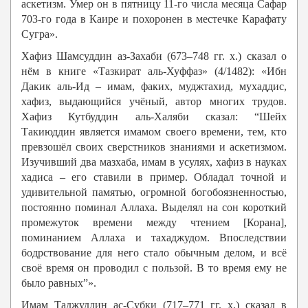
аскетизм. Умер он в пятницу 11-го числа месяца Сафар
703-го года в Каире и похоронен в местечке Карафату
Сугра».
Хафиз Шамсуддин аз-Захаби (673–748 гг. х.) сказал о
нём в книге «Тазкират аль-Хуффаз» (4/1482): «Ибн
Дакик аль-Ид – имам, факих, муджтахид, мухаддис,
хафиз, выдающийся учёный, автор многих трудов.
Хафиз Кутбуддин аль-Халяби сказал: “Шейх
Такиюддин является имамом своего времени, тем, кто
превзошёл своих сверстников знаниями и аскетизмом.
Изучивший два мазхаба, имам в усулях, хафиз в науках
хадиса – его ставили в пример. Обладал точной и
удивительной памятью, огромной богобоязненностью,
постоянно поминал Аллаха. Выделял на сон короткий
промежуток времени между чтением [Корана],
поминанием Аллаха и тахаджудом. Впоследствии
бодрствование для него стало обычным делом, и всё
своё время он проводил с пользой. В то время ему не
было равных”».
Имам Таджуддин ас-Субки (717–771 гг. х.) сказал в