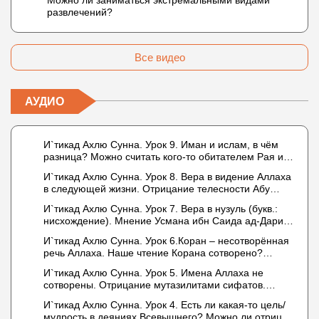
Можно ли заниматься экстремальными видами
развлечений?
Все видео
АУДИО
И`тикад Ахлю Сунна. Урок 9. Иман и ислам, в чём
разница? Можно считать кого-то обитателем Рая или
Ада?
И`тикад Ахлю Сунна. Урок 8. Вера в видение Аллаха
в следующей жизни. Отрицание телесности Абу
Бакром аль-Исмаили. Отрицание телесности в книге
И`тикад Ахлю Сунна. Урок 7. Вера в нузуль (букв.:
Усмана ибн Саида ад-Дарими. Иман – это слова,
нисхождение). Мнение Усмана ибн Саида ад-Дарими
дела и познание
о нузуле. Считал ли ад-Дарими, что Аллах
И`тикад Ахлю Сунна. Урок 6.Коран – несотворённая
описывается физическим движением?
речь Аллаха. Наше чтение Корана сотворено?
Предопределение судьбы
И`тикад Ахлю Сунна. Урок 5. Имена Аллаха не
сотворены. Отрицание мутазилитами сифатов.
Описание Аллаха сифатом «вадж» (букв.: лик)
И`тикад Ахлю Сунна. Урок 4. Есть ли какая-то цель/
мудрость в деяниях Всевышнего? Можно ли отрицать