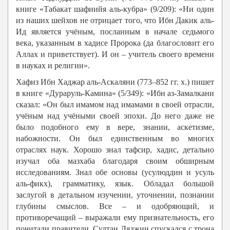
книге «Табакат шафиийя аль-кубра» (9/209): «Ни один
из наших шейхов не отрицает того, что Ибн Дакик аль-
Ид является учёным, посланным в начале седьмого
века, указанным в хадисе Пророка (да благословит его
Аллах и приветствует). И он – учитель своего времени
в науках и религии».
Хафиз Ибн Хаджар аль-Аскаляни (773–852 гг. х.) пишет
в книге «Дураруль-Камина» (5/349): «Ибн аз-Замалкани
сказал: «Он был имамом над имамами в своей отрасли,
учёным над учёными своей эпохи. До него даже не
было подобного ему в вере, знании, аскетизме,
набожности. Он был единственным во многих
отраслях наук. Хорошо знал тафсир, хадис, детально
изучал оба мазхаба благодаря своим обширным
исследованиям. Знал обе основы (усулюддин и усуль
аль-фикх), грамматику, язык. Обладал большой
заслугой в детальном изучении, уточнении, познании
глубины смыслов. Все – и одобряющий, и
противоречащий – выражали ему признательность, его
почитали правители. Султан Ляджин спускался с трона