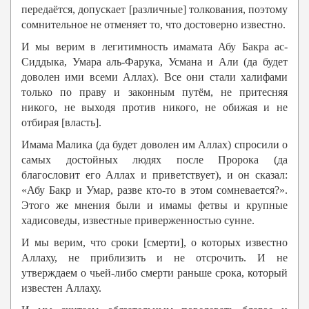
передаётся, допускает [различные] толкования, поэтому
сомнительное не отменяет то, что достоверно известно.
И мы верим в легитимность имамата Абу Бакра ас-
Сиддыка, Умара аль-Фарука, Усмана и Али (да будет
доволен ими всеми Аллах). Все они стали халифами
только по праву и законным путём, не притесняя
никого, не выходя против никого, не обижая и не
отбирая [власть].
Имама Малика (да будет доволен им Аллах) спросили о
самых достойных людях после Пророка (да
благословит его Аллах и приветствует), и он сказал:
«Абу Бакр и Умар, разве кто-то в этом сомневается?».
Этого же мнения были и имамы фетвы и крупные
хадисоведы, известные приверженностью сунне.
И мы верим, что сроки [смерти], о которых известно
Аллаху, не приблизить и не отсрочить. И не
утверждаем о чьей-либо смерти раньше срока, который
известен Аллаху.