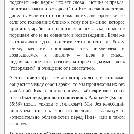
подобает). Мы верим, что эти слова – истина и правда,
но в том значении, которое Он и Его посланник хотели
донести. Если кто-то растолковал их аллегорически, то
если это толкование близко к тому пониманию, которое
принято у арабов и проистекает из их языка, то мы не
порицаем его и не обвиняем в нововведении. Если же
его толкование далеко от того, что принято в арабском
языке, мы не принимаем это, исключаем и
возвращаемся к правилу – вера в смысл,
подтверждение того значения, которое подразумевалось
[говорящим], и очищение от недостатков.
А что касается фраз, смысл которых ясен, и которыми
общаются между собой арабы, то мы произносим их без
колебаний. Как, например, в аяте: «
О горе мне за то,
что я был нерадив по отношению к Аллаху
!» (Коран,
35:56) (досл. «рядом с Аллахом») Мы без колебаний
понимаем это как «по отношению к Аллаху» и
«относительно обязанностей перед Ним», или в таком
же ключе.
То же с хадисом «
Сердце верующего находится между