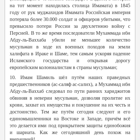
на тот момент находилась столица Имамата) в 1845
году от рук муджахидов Имамата Российская империя
потеряла более 30.000 солдат и офицеров убитыми, что
превысило потери России за двухлетнюю войну с
Персией. В то же время последователи Мухаммада ибн
Абду-ль-Ваххаба убили не меньшее количество
мусульман в ходе их военных походов на земли
халифата в Ираке и Шаме, тем самым ускоряя падение
Исламского государства и открывая дорогу
европейским колониалистам в страны мусульман;
10. Имам Шамиль шёл путём наших праведных
предшественников (ас-саляф ас-салих), а Мухаммад ибн
Абду-ль-Ваххаб следовал по пути ранних хариджитов
обвиняя в неверии мусульман, дозволяя пролитие их
крови, захват их имущества и покушение на их честь и
достоинство. Тем же путём сегодня следуют и его
единомышленники на Востоке и Западе, причём всё
это делается ими под прикрытием защиты единобожия
и шариата. Как же сегодняшний день похож на
вчерашний!