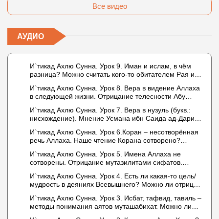
Все видео
АУДИО
И`тикад Ахлю Сунна. Урок 9. Иман и ислам, в чём
разница? Можно считать кого-то обитателем Рая или
Ада?
И`тикад Ахлю Сунна. Урок 8. Вера в видение Аллаха
в следующей жизни. Отрицание телесности Абу
Бакром аль-Исмаили. Отрицание телесности в книге
И`тикад Ахлю Сунна. Урок 7. Вера в нузуль (букв.:
Усмана ибн Саида ад-Дарими. Иман – это слова,
нисхождение). Мнение Усмана ибн Саида ад-Дарими
дела и познание
о нузуле. Считал ли ад-Дарими, что Аллах
И`тикад Ахлю Сунна. Урок 6.Коран – несотворённая
описывается физическим движением?
речь Аллаха. Наше чтение Корана сотворено?
Предопределение судьбы
И`тикад Ахлю Сунна. Урок 5. Имена Аллаха не
сотворены. Отрицание мутазилитами сифатов.
Описание Аллаха сифатом «вадж» (букв.: лик)
И`тикад Ахлю Сунна. Урок 4. Есть ли какая-то цель/
мудрость в деяниях Всевышнего? Можно ли отрицать
в отношении Аллаха недостатки, отрицание которых
И`тикад Ахлю Сунна. Урок 3. Исбат, тафвид, тавиль –
не пришло в Коране и Сунне? Концепция ибн
методы понимания аятов муташабихат. Можно ли
Таймийи
переводить сифаты аль-хабария на русский язык?