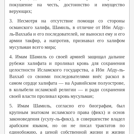
покушение на честь, достоинство и имущество
верующих;
3. Несмотря на отсутствие помощи со стороны
османского халифа, Шамиль, в отличие от Ибн Абду-
ль-Ваххаба и его последователей, не выносил ему и его
армии такфир, а напротив, признавал его халифом
мусульман всего мира;
4. Имам Шамиль со своей армией защищал дальние
рубежи халифата и проливал кровь для сохранения
целостности Исламского государства, а Ибн Абду-ль-
Ваххаб со своими последователями внёс раскол в
самом сердце халифата — на Аравийском полуострове,
в колыбели исламской религии — и ради сохранения
своей власти проливал кровь мусульман;
5. Имам Шамиль, согласно его биографам, был
крупным знатоком исламского права (фикх) и основ
законоведения (усулу-ль-фикх), в совершенстве владел
арабским языком, но он не писал трактатов по
единобожию, а ценой собственной жизни и жизни