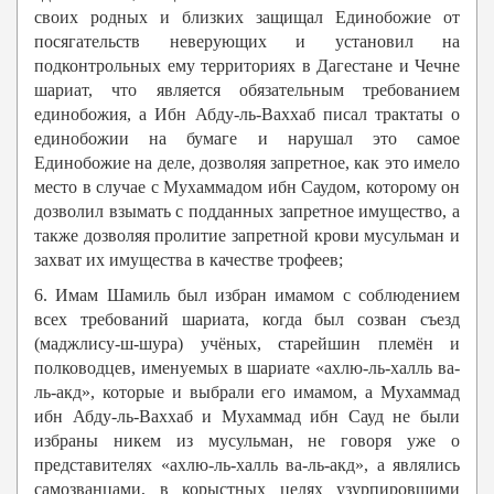
своих родных и близких защищал Единобожие от
посягательств неверующих и установил на
подконтрольных ему территориях в Дагестане и Чечне
шариат, что является обязательным требованием
единобожия, а Ибн Абду-ль-Ваххаб писал трактаты о
единобожии на бумаге и нарушал это самое
Единобожие на деле, дозволяя запретное, как это имело
место в случае с Мухаммадом ибн Саудом, которому он
дозволил взымать с подданных запретное имущество, а
также дозволяя пролитие запретной крови мусульман и
захват их имущества в качестве трофеев;
6. Имам Шамиль был избран имамом с соблюдением
всех требований шариата, когда был созван съезд
(маджлису-ш-шура) учёных, старейшин племён и
полководцев, именуемых в шариате «ахлю-ль-халль ва-
ль-акд», которые и выбрали его имамом, а Мухаммад
ибн Абду-ль-Ваххаб и Мухаммад ибн Сауд не были
избраны никем из мусульман, не говоря уже о
представителях «ахлю-ль-халль ва-ль-акд», а являлись
самозванцами, в корыстных целях узурпировшими