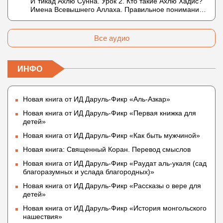
И`тикад Ахлю Сунна. Урок 2. Кто такие Ахлю Хадис?
Что означает утверждение сифата «биля кейфа»
Имена Всевышнего Аллаха. Правильное понимание
(без образа)?
Атрибутов Всевышнего Аллаха
Все аудио
ИНФО
Новая книга от ИД Даруль-Фикр «Аль-Азкар»
Новая книга от ИД Даруль-Фикр «Первая книжка для
детей»
Новая книга от ИД Даруль-Фикр «Как быть мужчиной»
Новая книга: Священный Коран. Перевод смыслов
Новая книга от ИД Даруль-Фикр «Раудат аль-укаля (cад
благоразумных и услада благородных)»
Новая книга от ИД Даруль-Фикр «Рассказы о вере для
детей»
Новая книга от ИД Даруль-Фикр «История монгольского
нашествия»