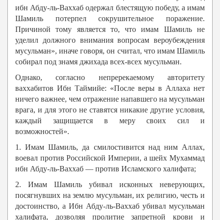
ибн Абду-ль-Ваххаб одержал блестящую победу, а имам
Шамиль потерпел сокрушительное поражение.
Причиной тому является то, что имам Шамиль не
уделил должного внимания вопросам вероубеждения
мусульман», иначе говоря, он считал, что имам Шамиль
собирал под знамя джихада всех-всех мусульман.
Однако, согласно непререкаемому авторитету
ваххабитов Ибн Таймийе: «После веры в Аллаха нет
ничего важнее, чем отражение напавшего на мусульман
врага, и для этого не ставятся никакие другие условия,
каждый защищается в меру своих сил и
возможностей».
1. Имам Шамиль, да смилостивится над ним Аллах,
воевал против Российской Империи, а шейх Мухаммад
ибн Абду-ль-Ваххаб — против Исламского халифата;
2. Имам Шамиль убивал исконных неверующих,
посягнувших на землю мусульман, их религию, честь и
достоинство, а Ибн Абду-ль-Ваххаб убивал мусульман
халифата, дозволяя пролитие запретной крови и