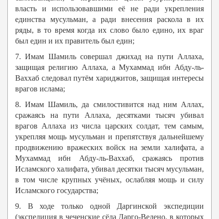
власть и использовавшими её не ради укрепления
единства мусульман, а ради внесения раскола в их
ряды, в то время когда их слово было едино, их враг
был един и их правитель был един;
7. Имам Шамиль совершал джихад на пути Аллаха,
защищая религию Аллаха, а Мухаммад ибн Абду-ль-
Ваххаб следовал путём хариджитов, защищая интересы
врагов ислама;
8. Имам Шамиль, да смилостивится над ним Аллах,
сражаясь на пути Аллаха, десятками тысяч убивал
врагов Аллаха из числа царских солдат, тем самым,
укрепляя мощь мусульман и препятствуя дальнейшему
продвижению вражеских войск на земли халифата, а
Мухаммад ибн Абду-ль-Ваххаб, сражаясь против
Исламского халифата, убивал десятки тысяч мусульман,
в том числе крупных учёных, ослабляя мощь и силу
Исламского государства;
9. В ходе только одной Даргинской экспедиции
(экспедиция в чеченские сёла Дарго-Ведено, в которых