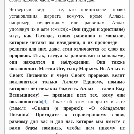
Четвертый вид — те, кто приписывает право
установления шариата кому-то, кроме Аллаха,
например, священникам или раввинам. Аллах
упомянул их в аяте (смысл):
«Они (иудеи и христиане)
чтут, как Господа, своих раввинов и монахов,
которые читают им назидания, и их проповеди —
религия для них, даже, если отличаются от слов их
пророков. Итак, следуя за раввинами и монахами,
они находятся в заблуждении. Они также
поклонялись Мессии Исе, сыну Марьям. Но Аллах в
Своих Писаниях и через Своих пророков велит
поклоняться только Аллаху Единому, помимо
которого нет никаких божеств. Аллах — слава Ему
Всевышнему! — превыше всех тех, кому они
поклоняются!»
[9]
. Также об этом говорится в аяте
(смысл):
«Скажи (о пророк!): «О обладатели
Писания! Приходите к справедливому слову,
равному для вас и для нас, которое мы вместе с
вами будем помнить, чтобы нам никому не