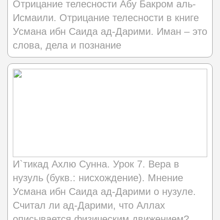
Отрицание телесности Абу Бакром аль-
Исмаили. Отрицание телесности в книге
Усмана ибн Саида ад-Дарими. Иман – это
слова, дела и познание
И`тикад Ахлю Сунна. Урок 7. Вера в
нузуль (букв.: нисхождение). Мнение
Усмана ибн Саида ад-Дарими о нузуле.
Считал ли ад-Дарими, что Аллах
описывается физическим движением?