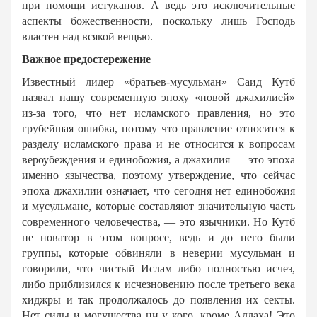
при помощи истуканов. А ведь это исключительные
аспекты божественности, поскольку лишь Господь
властен над всякой вещью.
Важное предостережение
Известный лидер «братьев-мусульман» Саид Кутб
назвал нашу современную эпоху «новой джахилией»
из-за того, что нет исламского правления, но это
грубейшая ошибка, потому что правление относится к
разделу исламского права и не относится к вопросам
вероубеждения и единобожия, а джахилия — это эпоха
именно язычества, поэтому утверждение, что сейчас
эпоха джахилии означает, что сегодня нет единобожия
и мусульмане, которые составляют значительную часть
современного человечества, — это язычники. Но Кутб
не новатор в этом вопросе, ведь и до него были
группы, которые обвиняли в неверии мусульман и
говорили, что чистый Ислам либо полностью исчез,
либо приблизился к исчезновению после третьего века
хиджры и так продолжалось до появления их секты.
Нет силы и могущества ни у кого, кроме Аллаха! Это