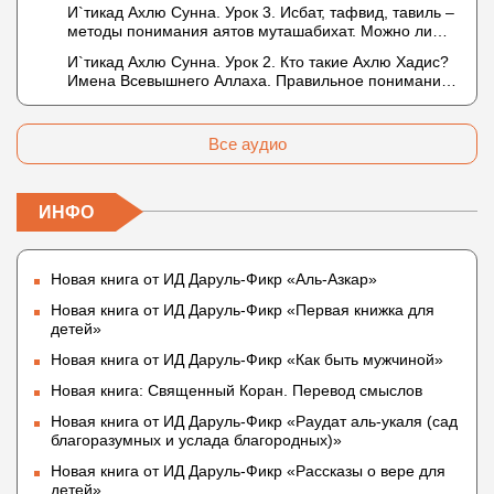
в отношении Аллаха недостатки, отрицание которых
И`тикад Ахлю Сунна. Урок 3. Исбат, тафвид, тавиль –
не пришло в Коране и Сунне? Концепция ибн
методы понимания аятов муташабихат. Можно ли
Таймийи
переводить сифаты аль-хабария на русский язык?
И`тикад Ахлю Сунна. Урок 2. Кто такие Ахлю Хадис?
Что означает утверждение сифата «биля кейфа»
Имена Всевышнего Аллаха. Правильное понимание
(без образа)?
Атрибутов Всевышнего Аллаха
Все аудио
ИНФО
Новая книга от ИД Даруль-Фикр «Аль-Азкар»
Новая книга от ИД Даруль-Фикр «Первая книжка для
детей»
Новая книга от ИД Даруль-Фикр «Как быть мужчиной»
Новая книга: Священный Коран. Перевод смыслов
Новая книга от ИД Даруль-Фикр «Раудат аль-укаля (cад
благоразумных и услада благородных)»
Новая книга от ИД Даруль-Фикр «Рассказы о вере для
детей»