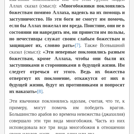
Аллах сказал (смысл):
«Многобожники поклонялись
божествам помимо Аллаха, надеясь на их помощь и
заступничество. Но эти боги не смогут им помочь,
если бы Аллах пожелал им вреда. Поистине, они не в
состоянии ни навредить им, ни принести им пользы,
но нечестивцы служат своим слабым божествам и
защищают их, словно рать»
[7]
. Также Всевышний
сказал (смысл):
«Эти неверные поклонялись разным
божествам, кроме Аллаха, чтобы они были их
заступниками и сторонниками в будущей жизни. Им
следует отречься от этого. Ведь их божества
отвергнут их поклонение, откажутся от них в
будущей жизни, будут их противниками и попросят
их наказать»
[8]
.
Эти язычники поклонялись идолам, считая, что те, к
примеру, могут помочь им победить врагов.
Большинство арабов во времена невежества (джахилия)
совершало эти три вида многобожия. Часть из них
исповедовала все три вида многобожия в отношении
своих идолов, часть – лишь один или два.