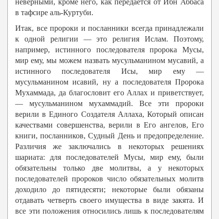
неверными, кроме него, как передается от Ибн Аббаса
в тафсире аль-Куртуби.
Итак, все пророки и посланники всегда принадлежали
к одной религии — это религия Ислам. Поэтому,
например, истинного последователя пророка Мусы,
мир ему, мы можем назвать мусульманином мусавий, а
истинного последователя Исы, мир ему —
мусульманином исавий, ну а последователя Пророка
Мухаммада, да благословит его Аллах и приветствует,
— мусульманином мухаммадий. Все эти пророки
верили в Единого Создателя Аллаха, Который описан
качествами совершенства, верили в Его ангелов, Его
книги, посланников, Судный День и предопределение.
Различия же заключались в некоторых решениях
шариата: для последователей Мусы, мир ему, были
обязательны только две молитвы, а у некоторых
последователей пророков число обязательных молитв
доходило до пятидесяти; некоторые были обязаны
отдавать четверть своего имущества в виде закята. И
все эти положения относились лишь к последователям