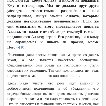
поклоняться, кроме Аллаха, и никого не придавать
Ему в сотоварищи. Мы не должны друг друга
убеждать относительно разрешённого или
запрещённого, минуя законы Аллаха, которым
должны неукоснительно повиноваться». Если же
они отвратятся от этого справедливого призыва
Аллаха, то скажите им: «Засвидетельствуйте, мы —
предавшиеся Аллаху, верны Его религии, ни к кому
не обращаемся и никого не просим, кроме
Него»»
[10]
.
Язычники дали своим священникам право создавать
закон, а это является качеством господства.
Следовательно, они сочли их господами и стали
следовать их решениям. Так они поклонялись им, ведь
подчинение в законе — это вид поклонения.
Здесь надо учесть, что речь идет именно о
добровольном подчинении и об убеждении, что
определённые люди имеют право выносить решения
наравне с Аллахом и что надо следовать их решениям.
Это не относится к выполнению светских законов, как