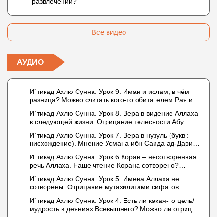
развлечений?
Все видео
АУДИО
И`тикад Ахлю Сунна. Урок 9. Иман и ислам, в чём
разница? Можно считать кого-то обитателем Рая или
Ада?
И`тикад Ахлю Сунна. Урок 8. Вера в видение Аллаха
в следующей жизни. Отрицание телесности Абу
Бакром аль-Исмаили. Отрицание телесности в книге
И`тикад Ахлю Сунна. Урок 7. Вера в нузуль (букв.:
Усмана ибн Саида ад-Дарими. Иман – это слова,
нисхождение). Мнение Усмана ибн Саида ад-Дарими
дела и познание
о нузуле. Считал ли ад-Дарими, что Аллах
И`тикад Ахлю Сунна. Урок 6.Коран – несотворённая
описывается физическим движением?
речь Аллаха. Наше чтение Корана сотворено?
Предопределение судьбы
И`тикад Ахлю Сунна. Урок 5. Имена Аллаха не
сотворены. Отрицание мутазилитами сифатов.
Описание Аллаха сифатом «вадж» (букв.: лик)
И`тикад Ахлю Сунна. Урок 4. Есть ли какая-то цель/
мудрость в деяниях Всевышнего? Можно ли отрицать