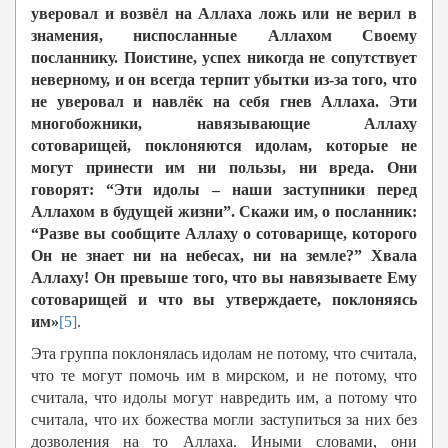
уверовал и возвёл на Аллаха ложь или не верил в
знамения, ниспосланные Аллахом Своему
посланнику. Поистине, успех никогда не сопутствует
неверному, и он всегда терпит убытки из-за того, что
не уверовал и навлёк на себя гнев Аллаха. Эти
многобожники, навязывающие Аллаху
сотоварищей, поклоняются идолам, которые не
могут принести им ни пользы, ни вреда. Они
говорят: “Эти идолы – наши заступники перед
Аллахом в будущей жизни”. Скажи им, о посланник:
“Разве вы сообщите Аллаху о сотоварище, которого
Он не знает ни на небесах, ни на земле?” Хвала
Аллаху! Он превыше того, что вы навязываете Ему
сотоварищей и что вы утверждаете, поклоняясь
им»
[5]
.
Эта группа поклонялась идолам не потому, что считала,
что те могут помочь им в мирском, и не потому, что
считала, что идолы могут навредить им, а потому что
считала, что их божества могли заступиться за них без
дозволения на то Аллаха. Иными словами, они