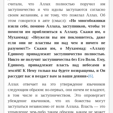
считали, что Аллах полностью поручил им
заступничество и что идолы заступаются согласно
своим желаниям, а не тому, что пожелал Аллах. Об
этом говорится в аяте (смысл):
«Но многобожники
взяли себе, помимо Аллаха, заступников, чтобы те
помогли им приблизиться к Аллаху. Скажи им, о
Мухаммад: «Неужели вы им поклоняетесь, даже
если они не властны ни над чем и ничего не
разумеют?!» Скажи им, о Мухаммад: «Аллаху
Единому принадлежит заступничество полностью.
Никто не получит заступничества без Его Воли. Ему,
Единому, принадлежит власть над небесами и
землёй! К Нему только вы будете возвращены, и Он
рассудит вас и воздаст вам за ваши деяния»
[6]
.
Аллах отвечает на это утверждение язычников
следующим образом: во-первых, они ничем не владеют,
в том числе и заступничеством. Это опровергает
убеждение язычников, что их божества могут
заступаться независимо от воли Аллаха. Власть — это
управление чем-либо таким образом, каким не может