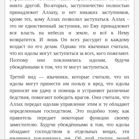
никто другой. Во-вторых, заступничество полностью
принадлежит Аллаху, и нет никаких заступников,
кроме тех, кому Аллах позволил заступаться. Аллах –
это не единственный заступник, но Ему принадлежит
вся власть на небесах и земле, и всё к Нему
возвратится. И лишь Он всех рассудит и каждому
воздаст по его делам. Однако эти язычники считали,
что их идолы могут заступиться за всех, кого пожелают.
Поэтому они поклонялись идолам, будучи
убеждёнными в том, что те могут заступиться.
Третий вид — язычники, которые считали, что их
идолы могут принести им пользу и вред, что идолы
приносят им удачу и помощь и устраняют различные
бедствия, помогают победить врагов. Они считали, что
Аллах передал идолам управление этим и те обладают
определенным господством. Это подобно тому, как
правитель передает некоторые функции своему
заместителю. Будучи убеждёнными в том, что идолы
обладают господством в отдельных вещах, эти
язычники поклонялись им. Об этой группе людей