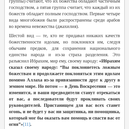
группы) считают, что их божества обладают частичным
господством, а пятая группа считает, что каждый из их
божеств обладает полным господством. Первые четыре
вида многобожия были распространены среди арабов
во времена невежества (джахилия).
Шестой вид — те, кто не придавал никаких качеств
божественности идолам, но поклонялся им, следуя
обычаям предков, для сохранения национального
единства народа и из-за страха разделения. Это
разъяснил Ибрахим, мир ему, своему народу:
«Ибрахим
сказал своему народу: “Вы поклоняетесь ложным
божествам и продолжаете поклоняться этим идолам
помимо Аллаха из-за привязанности друг к другу в
земном мире. Но потом — в День Воскресения — это
изменится, и ваши предводители станут отрекаться
от вас, а последователи будут проклинать своих
руководителей. Пристанищем для вас всех станет
огонь, и не будет у вас ни защитника, ни помощника,
который мог бы оказать вам помощь и спасти вас от
огня”»
[11]
.