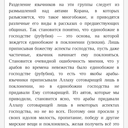
Разделение язычников на эти группы следует из
размышлений над аятами Корана, в которых
разъясняется, что такое многобожие, и приводятся
различные его виды в рассказах о предшествующих
общинах. Так становится понятно, что единобожие в
господстве (рубубия) — это основа, на которой
зиждется единобожие в поклонении (улюхия). Лишь
приписывая божеству аспекты господства, пусть даже
частичные, язычник начинает ему поклоняться.
Становится очевидной ошибочность мнения, что у
арабов во времена невежества было единобожие в
господстве (рубубия), то есть что якобы арабы-
язычники приписывали Аллаху сотоварищей лишь в
поклонении, но в единобожии господства не
придавали Ему сотоварищей. Из аятов, которые мы
приводили, становится ясно, что арабы придавали
Аллаху сотоварищей лишь в некоторых аспектах
господства, но не во всех. Поэтому они просили у
своих идолов милость, пропитание, победу и другие
мирские вещи и поклонялись, желая получить всё это