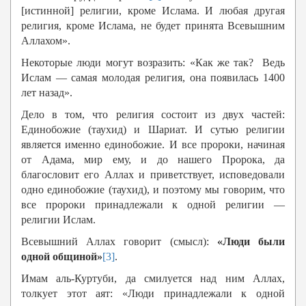
[истинной] религии, кроме Ислама. И любая другая
религия, кроме Ислама, не будет принята Всевышним
Аллахом».
Некоторые люди могут возразить: «Как же так? Ведь
Ислам — самая молодая религия, она появилась 1400
лет назад».
Дело в том, что религия состоит из двух частей:
Единобожие (таухид) и Шариат. И сутью религии
является именно единобожие. И все пророки, начиная
от Адама, мир ему, и до нашего Пророка, да
благословит его Аллах и приветствует, исповедовали
одно единобожие (таухид), и поэтому мы говорим, что
все пророки принадлежали к одной религии —
религии Ислам.
Всевышний Аллах говорит (смысл):
«Люди были
одной общиной»
[3]
.
Имам аль-Куртуби, да смилуется над ним Аллах,
толкует этот аят: «Люди принадлежали к одной