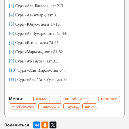
[3]
Сура «Аль-Бакара», аят 213.
[4]
Сура «Аз-Зумар», аят 3.
[5]
Сура «Юнус», аяты 17-18.
[6]
Сура «Аз-Зумар», аяты 43-44.
[7]
Сура «Ясин», аяты 74-75.
[8]
Сура «Марьям», аяты 81-82.
[9]
Сура «Ат-Тауба», аят 31.
[10]
Сура «Али Имран», аят 64.
[11]
Сура «Аль-‘Анкабут», аят 25.
Метки:
акыда
единобожие
истигаса
многобожие
тавассуль
таухид
ширк
Поделиться