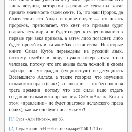
лишь лозунги, которыми различные сектанты хотят
придать значимость своей секте. То, что наш Пророк, да
благословит его Аллах и приветствует — это печать
пророков, преполагает, что свет его призыва будет
озарять весь мир, а не будет сведен к существованию в
первые три века призыва, а затем либо погаснет, либо
будет прозябать в катакомбах сектантства. Некоторые
книги Саида Кутба переведены на русский язык,
поэтому имейте в виду: нужно остерегаться этого
человека, потому что его акыда была ложной: в своем
тафсире он утверждал (сущностную) вездесущность
Всевышнего Аллаха, а также говорил, что изучение
исламского права (фикх) в наши дни — это бесполезная
трата времени, потому что все силы надо отдать
созданию исламского правления. СубханАллах! Если в
этом «правлении» не будет знатоков исламского права
(фикх), как же оно будет исламским?!
[1]
Сура «Али Имран», аят 85.
[2]
Годы жизни: 544-606 гг. по хиджре/1150-1210 гг.