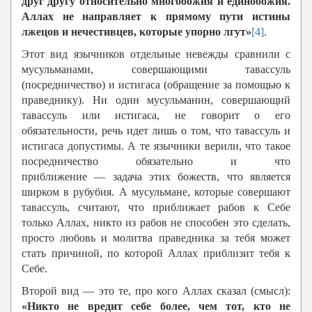
друг другу относительно многобожия и единобожия.
Аллах не направляет к прямому пути истины
лжецов и нечестивцев, которые упорно лгут»
[4]
.
Этот вид язычников отдельные невежды сравнили с
мусульманами, совершающими тавассуль
(посредничество) и истигаса (обращение за помощью к
праведнику). Ни один мусульманин, совершающий
тавассуль или истигаса, не говорит о его
обязательности, речь идет лишь о том, что тавассуль и
истигаса допустимы. А те язычники верили, что такое
посредничество обязательно и что
приближение — задача этих божеств, что является
ширком в рубубия. А мусульмане, которые совершают
тавассуль, считают, что приближает рабов к Себе
только Аллах, никто из рабов не способен это сделать,
просто любовь и молитва праведника за тебя может
стать причиной, по которой Аллах приблизит тебя к
Себе.
Второй вид — это те, про кого Аллах сказал (смысл):
«Никто не вредит себе более, чем тот, кто не