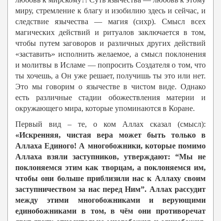
миру, стремление к благу и изобилию здесь и сейчас, и
следствие язычества — магия (сихр). Смысл всех
магических действий и ритуалов заключается в том,
чтобы путем заговоров и различных других действий
«заставить» исполнить желаемое, а смысл поклонения
и молитвы в Исламе — попросить Создателя о том, что
ты хочешь, а Он уже решает, получишь ты это или нет.
Это мы говорим о язычестве в чистом виде. Однако
есть различные стадии обожествления материи и
окружающего мира, которые упоминаются в Коране.
Первый вид – те, о ком Аллах сказал (смысл):
«Искренняя, чистая вера может быть только в
Аллаха Единого! А многобожники, которые помимо
Аллаха взяли заступников, утверждают: “Мы не
поклоняемся этим как творцам, а поклоняемся им,
чтобы они больше приблизили нас к Аллаху своим
заступничеством за нас перед Ним”. Аллах рассудит
между этими многобожниками и верующими
единобожниками в том, в чём они противоречат