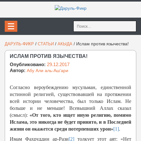
Найти:
/
/
/
Ислам против язычества!
ДАРУЛЬ-ФИКР
СТАТЬИ
АКЫДА
ИСЛАМ ПРОТИВ ЯЗЫЧЕСТВА!
Опубликовано:
29.12.2017
Автор:
Абу Али аль-Аш'ари
Согласно вероубеждению мусульман, единственной
истинной религией, существовавшей на протяжении
всей истории человечества, был только Ислам. Не
больше и не меньше! Всевышний Аллах сказал
(смысл):
«От того, кто ищет иную религию, помимо
Ислама, это никогда не будет принято, и в Последней
жизни он окажется среди потерпевших урон»
[1]
.
Имам Фахруддин ар-Рази
[2]
толкует этот аят: «Нет