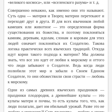
«великого космоса», или «вселенского разума» и т. д.
Совершенно неважно, как именно они это называют.
Суть одна — материя и Творец материи перетекают и
переходят друг в друга. И для всех язычников любой
камешек или животное — это определенная форма
существования их божества, и поэтому поклоняться
камням, деревьям, идолам, слонам и коровам для этих
людей означает поклоняться их Создателю. Такова
логика практически всех языческих традиций. Откуда
идут корни такого подхода к материи? Мы должны
знать, что все зло идет от любви к мирскому и оттого
что люди забывают о Создателе. Ведь когда люди
полюбили этот мир и забыли о Своем Едином
Создателе, то они обожествили свои страсти — любовь
к мирскому.
Одни из самых древних языческих праздников —
праздники плодородия, а древнейшие культы — это
культы матери и почвы, то есть культы того, что, как
люди полагали, дает им обильный урожай. Разве это не
любовь к мирскому?! Суть язычества — любовь к этому