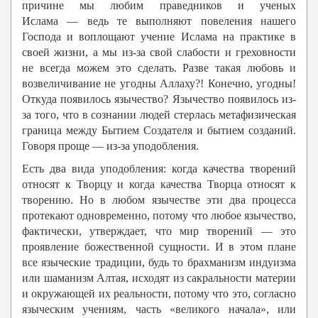
причине мы любим праведников и ученых
Ислама — ведь те выполняют повеления нашего
Господа и воплощают учение Ислама на практике в
своей жизни, а мы из-за свой слабости и греховности
не всегда можем это сделать. Разве такая любовь и
возвеличивание не угодны Аллаху?! Конечно, угодны!
Откуда появилось язычество? Язычество появилось из-
за того, что в сознании людей стерлась метафизическая
граница между Бытием Создателя и бытием созданий.
Говоря проще — из-за уподобления.
Есть два вида уподобления: когда качества творений
относят к Творцу и когда качества Творца относят к
творению. Но в любом язычестве эти два процесса
протекают одновременно, потому что любое язычество,
фактически, утверждает, что мир творений — это
проявление божественной сущности. И в этом плане
все языческие традиции, будь то брахманизм индуизма
или шаманизм Алтая, исходят из сакральности материи
и окружающей их реальности, потому что это, согласно
языческим учениям, часть «великого начала», или