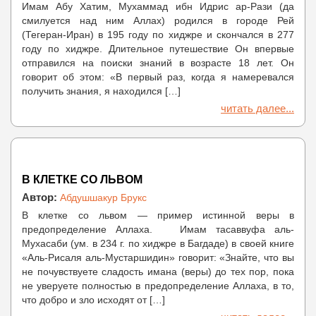
Имам Абу Хатим, Мухаммад ибн Идрис ар-Рази (да
смилуется над ним Аллах) родился в городе Рей
(Тегеран-Иран) в 195 году по хиджре и скончался в 277
году по хиджре. Длительное путешествие Он впервые
отправился на поиски знаний в возрасте 18 лет. Он
говорит об этом: «В первый раз, когда я намеревался
получить знания, я находился […]
читать далее...
В КЛЕТКЕ СО ЛЬВОМ
Автор:
Абдушшакур Брукс
В клетке со львом — пример истинной веры в
предопределение Аллаха. Имам тасаввуфа аль-
Мухасаби (ум. в 234 г. по хиджре в Багдаде) в своей книге
«Аль-Рисаля аль-Мустаршидин» говорит: «Знайте, что вы
не почувствуете сладость имана (веры) до тех пор, пока
не уверуете полностью в предопределение Аллаха, в то,
что добро и зло исходят от […]