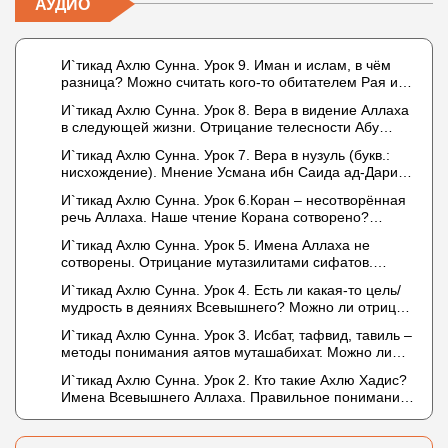
АУДИО
И`тикад Ахлю Сунна. Урок 9. Иман и ислам, в чём
разница? Можно считать кого-то обитателем Рая или
Ада?
И`тикад Ахлю Сунна. Урок 8. Вера в видение Аллаха
в следующей жизни. Отрицание телесности Абу
Бакром аль-Исмаили. Отрицание телесности в книге
И`тикад Ахлю Сунна. Урок 7. Вера в нузуль (букв.:
Усмана ибн Саида ад-Дарими. Иман – это слова,
нисхождение). Мнение Усмана ибн Саида ад-Дарими
дела и познание
о нузуле. Считал ли ад-Дарими, что Аллах
И`тикад Ахлю Сунна. Урок 6.Коран – несотворённая
описывается физическим движением?
речь Аллаха. Наше чтение Корана сотворено?
Предопределение судьбы
И`тикад Ахлю Сунна. Урок 5. Имена Аллаха не
сотворены. Отрицание мутазилитами сифатов.
Описание Аллаха сифатом «вадж» (букв.: лик)
И`тикад Ахлю Сунна. Урок 4. Есть ли какая-то цель/
мудрость в деяниях Всевышнего? Можно ли отрицать
в отношении Аллаха недостатки, отрицание которых
И`тикад Ахлю Сунна. Урок 3. Исбат, тафвид, тавиль –
не пришло в Коране и Сунне? Концепция ибн
методы понимания аятов муташабихат. Можно ли
Таймийи
переводить сифаты аль-хабария на русский язык?
И`тикад Ахлю Сунна. Урок 2. Кто такие Ахлю Хадис?
Что означает утверждение сифата «биля кейфа»
Имена Всевышнего Аллаха. Правильное понимание
(без образа)?
Атрибутов Всевышнего Аллаха