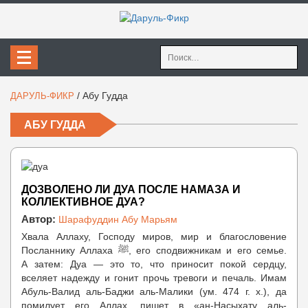
Найти:
/
Абу Гудда
ДАРУЛЬ-ФИКР
АБУ ГУДДА
ДОЗВОЛЕНО ЛИ ДУА ПОСЛЕ НАМАЗА И
КОЛЛЕКТИВНОЕ ДУА?
Автор:
Шарафуддин Абу Марьям
Хвала Аллаху, Господу миров, мир и благословение
Посланнику Аллаха ﷺ, его сподвижникам и его семье.
А затем: Дуа — это то, что приносит покой сердцу,
вселяет надежду и гонит прочь тревоги и печаль. Имам
Абуль-Валид аль-Баджи аль-Малики (ум. 474 г. х.), да
помилует его Аллах, пишет в «ан-Насыхату аль-