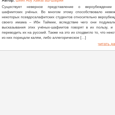
Автор:
Шейх Абу Хамза аш-Шафии
Существует неверное представление о вероубеждении
шафиитских учёных. Во многом этому способствовало невеж
некоторых псевдосалафитских студентов относительно вероубе
своего имама – Ибн Таймии, вследствие чего они подумали
высказывания этих учёных-шафиитов говорят в их пользу, и 
переводить их на русский. Также на это их сподвигло то, что нек
из них порицали калям, либо аллегорическое […]
читать да