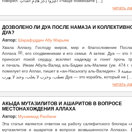
говорил: أَكْثِرُوا ذِكْرَ هَاذِمِ اللَّذَّاتِ «Чаще поминайте […]
читать да
ДОЗВОЛЕНО ЛИ ДУА ПОСЛЕ НАМАЗА И КОЛЛЕКТИВН
ДУА?
Автор:
Шарафуддин Абу Марьям
Хвала Аллаху, Господу миров, мир и благословение Посла
Аллаха ﷺ, его сподвижникам и его семье. А затем: Дуа — это то, что
приносит покой сердцу, вселяет надежду и гонит прочь тр
и печаль. Имам Абуль-Валид аль-Баджи аль-Малики (ум. 474 г. х
помилует его Аллах, пишет в «ан-Насыхату аль-Валидия»: الدعاء سفينة لا
تعطب، وحزب لا يغلب، وجند لا يهرب Дуа — это корабль, который не [
читать да
АКЫДА МУТАЗИЛИТОВ И АШАРИТОВ В ВОПРОСЕ
МЕСТОНАХОЖДЕНИЯ АЛЛАХА
Автор:
Мухаммад Рахбани
Эта статья является ответом на работу саляфитского блогера 
мутазилитов и ашаритов в вопросе возвышенности Аллаха». 