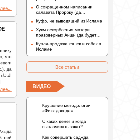
О сокращенном написании
лее...
салавата Пророку (да
благословит его Аллах и
Куфр, не выводящий из Ислама
приветствует)
ОЕ
Хукм оскорбления матери
правоверных Аиши (да будет
доволен ею Аллах)
Купля-продажа кошек и собак в
Исламе
ннику
евоги
Все статьи
.), да
…]
ВИДЕО
лее...
Крушение методологии
«Фикх довода»
С каких денег и когда
выплачивать закат?
«Акыда
Как совершать саджда
В ней