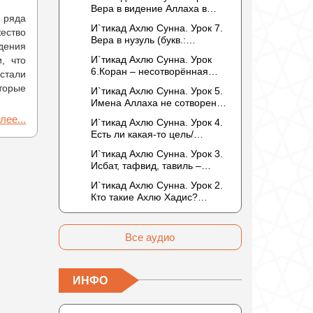
то обитателем Рая или Ада?
Вера в видение Аллаха в
 ряда
следующей жизни.
И`тикад Ахлю Сунна. Урок 7.
ество
Отрицание телесности Абу
Вера в нузуль (букв.:
Бакром аль-Исмаили.
ждения
нисхождение). Мнение
Отрицание телесности в
И`тикад Ахлю Сунна. Урок
, что
Усмана ибн Саида ад-Дарими
книге Усмана ибн Саида ад-
6.Коран – несотворённая
стали
о нузуле. Считал ли ад-
Дарими. Иман – это слова,
речь Аллаха. Наше чтение
Дарими, что Аллах
оторые
И`тикад Ахлю Сунна. Урок 5.
дела и познание
Корана сотворено?
описывается физическим
Имена Аллаха не сотворены.
Предопределение судьбы
движением?
Отрицание мутазилитами
лее...
И`тикад Ахлю Сунна. Урок 4.
сифатов. Описание Аллаха
Есть ли какая-то цель/
сифатом «вадж» (букв.: лик)
мудрость в деяниях
И`тикад Ахлю Сунна. Урок 3.
Всевышнего? Можно ли
Исбат, тафвид, тавиль –
отрицать в отношении Аллаха
методы понимания аятов
недостатки, отрицание
И`тикад Ахлю Сунна. Урок 2.
муташабихат. Можно ли
которых не пришло в Коране
Кто такие Ахлю Хадис?
переводить сифаты аль-
и Сунне? Концепция ибн
Имена Всевышнего Аллаха.
хабария на русский язык? Что
Таймийи
Правильное понимание
означает утверждение
Атрибутов Всевышнего
сифата «биля кейфа» (без
Все аудио
Аллаха
образа)?
ИНФО