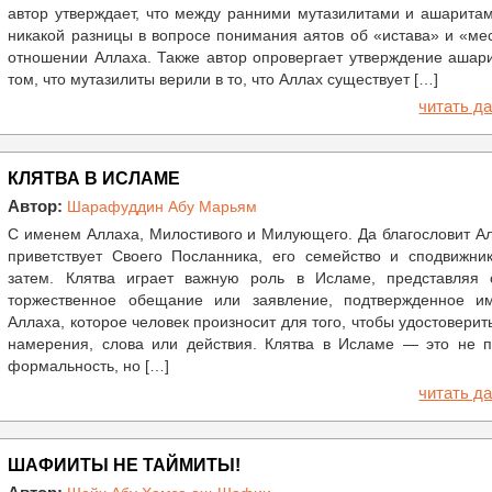
автор утверждает, что между ранними мутазилитами и ашарита
никакой разницы в вопросе понимания аятов об «истава» и «ме
отношении Аллаха. Также автор опровергает утверждение ашар
том, что мутазилиты верили в то, что Аллах существует […]
читать да
КЛЯТВА В ИСЛАМЕ
Автор:
Шарафуддин Абу Марьям
С именем Аллаха, Милостивого и Милующего. Да благословит А
приветствует Своего Посланника, его семейство и сподвижник
затем. Клятва играет важную роль в Исламе, представляя 
торжественное обещание или заявление, подтвержденное и
Аллаха, которое человек произносит для того, чтобы удостоверит
намерения, слова или действия. Клятва в Исламе — это не п
формальность, но […]
читать да
ШАФИИТЫ НЕ ТАЙМИТЫ!