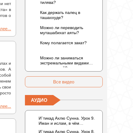
тилява?
ми нет
ста» в
Как держать палец в
итов о
ташаххуде?
Можно ли переводить
лее...
муташабихат аяты?
Кому полагается закат?
Можно ли заниматься
экстремальными видами
ллах и
развлечений?
ов. А
собой
менем
Все видео
ь свои
росто
АУДИО
лее...
И`тикад Ахлю Сунна. Урок 9.
Иман и ислам, в чём
разница? Можно считать кого-
И`тикад Ахлю Сунна. Урок 8.