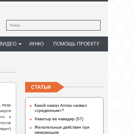
Найти:
ВИДЕО
ИНФО
ПОМОЩЬ ПРОЕКТУ
СТАТЬИ
, ведь
Какой намаз Аллах назвал
«срединным»?
мерти
его к
Хаватыр ва навадир (57)
 после
Желательные действия при
твует)
умирающем