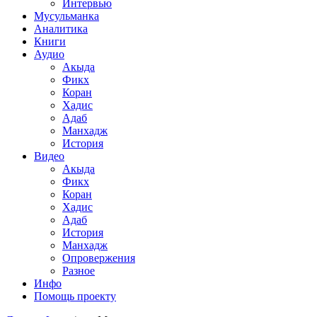
Интервью
Мусульманка
Аналитика
Книги
Аудио
Акыда
Фикх
Коран
Хадис
Адаб
Манхадж
История
Видео
Акыда
Фикх
Коран
Хадис
Адаб
История
Манхадж
Опровержения
Разное
Инфо
Помощь проекту