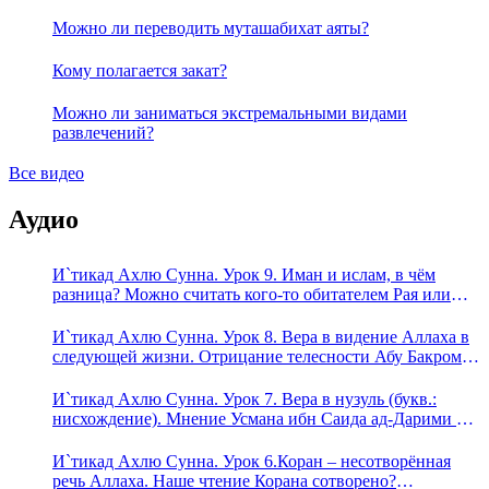
Можно ли переводить муташабихат аяты?
Кому полагается закат?
Можно ли заниматься экстремальными видами
развлечений?
Все видео
Аудио
И`тикад Ахлю Сунна. Урок 9. Иман и ислам, в чём
разница? Можно считать кого-то обитателем Рая или
Ада?
И`тикад Ахлю Сунна. Урок 8. Вера в видение Аллаха в
следующей жизни. Отрицание телесности Абу Бакром
аль-Исмаили. Отрицание телесности в книге Усмана
ибн Саида ад-Дарими. Иман – это слова, дела и
И`тикад Ахлю Сунна. Урок 7. Вера в нузуль (букв.:
познание
нисхождение). Мнение Усмана ибн Саида ад-Дарими о
нузуле. Считал ли ад-Дарими, что Аллах описывается
физическим движением?
И`тикад Ахлю Сунна. Урок 6.Коран – несотворённая
речь Аллаха. Наше чтение Корана сотворено?