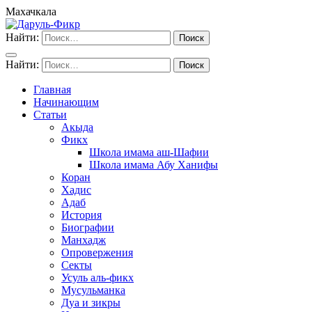
Махачкала
Найти:
Найти:
Главная
Начинающим
Статьи
Акыда
Фикх
Школа имама аш-Шафии
Школа имама Абу Ханифы
Коран
Хадис
Адаб
История
Биографии
Манхадж
Опровержения
Секты
Усуль аль-фикх
Мусульманка
Дуа и зикры