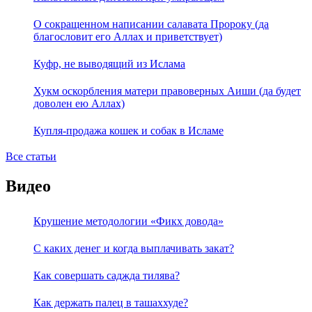
О сокращенном написании салавата Пророку (да
благословит его Аллах и приветствует)
Куфр, не выводящий из Ислама
Хукм оскорбления матери правоверных Аиши (да будет
доволен ею Аллах)
Купля-продажа кошек и собак в Исламе
Все статьи
Видео
Крушение методологии «Фикх довода»
С каких денег и когда выплачивать закат?
Как совершать саджда тилява?
Как держать палец в ташаххуде?