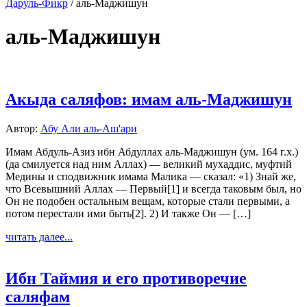
Даруль-Фикр
/
аль-Маджишун
аль-Маджишун
Акыда саляфов: имам аль-Маджишун
Автор:
Абу Али аль-Аш'ари
Имам Абдуль-Азиз ибн Абдуллах аль-Маджишун (ум. 164 г.х.)
(да смилуется над ним Аллах) — великий мухаддис, муфтий
Медины и сподвижник имама Малика — сказал: «1) Знай же,
что Всевышний Аллах — Первый[1] и всегда таковым был, но
Он не подобен остальным вещам, которые стали первыми, а
потом перестали ими быть[2]. 2) И также Он — […]
читать далее...
Ибн Таймия и его противоречие
саляфам