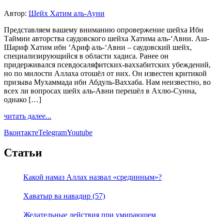
Автор:
Шейх Хатим аль-Ауни
Представляем вашему вниманию опровержение шейха Ибн
Таймии авторства саудовского шейха Хатима аль-‘Авни. Аш-
Шариф Хатим ибн ‘Ариф аль-‘Авни – саудовский шейх,
специализирующийся в области хадиса. Ранее он
придерживался псевдосаляфитских-ваххабитских убеждений,
но по милости Аллаха отошёл от них. Он известен критикой
призыва Мухаммада ибн Абдуль-Ваххаба. Нам неизвестно, во
всех ли вопросах шейх аль-Авни перешёл в Ахлю-Сунна,
однако […]
читать далее...
Вконтакте
Telegram
Youtube
Статьи
Какой намаз Аллах назвал «срединным»?
Хаватыр ва навадир (57)
Желательные действия при умирающем