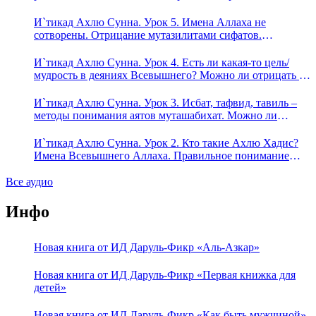
Предопределение судьбы
И`тикад Ахлю Сунна. Урок 5. Имена Аллаха не
сотворены. Отрицание мутазилитами сифатов.
Описание Аллаха сифатом «вадж» (букв.: лик)
И`тикад Ахлю Сунна. Урок 4. Есть ли какая-то цель/
мудрость в деяниях Всевышнего? Можно ли отрицать в
отношении Аллаха недостатки, отрицание которых не
пришло в Коране и Сунне? Концепция ибн Таймийи
И`тикад Ахлю Сунна. Урок 3. Исбат, тафвид, тавиль –
методы понимания аятов муташабихат. Можно ли
переводить сифаты аль-хабария на русский язык? Что
означает утверждение сифата «биля кейфа» (без образа)?
И`тикад Ахлю Сунна. Урок 2. Кто такие Ахлю Хадис?
Имена Всевышнего Аллаха. Правильное понимание
Атрибутов Всевышнего Аллаха
Все аудио
Инфо
Новая книга от ИД Даруль-Фикр «Аль-Азкар»
Новая книга от ИД Даруль-Фикр «Первая книжка для
детей»
Новая книга от ИД Даруль-Фикр «Как быть мужчиной»