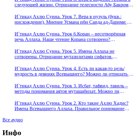
следующей жизни. Отрицание телесности Абу Бакром
аль-Исмаили. Отрицание телесности в книге Усмана
ибн Саида ад-Дарими. Иман – это слова, дела и
И`тикад Ахлю Сунна. Урок 7. Вера в нузуль (букв.:
познание
нисхождение). Мнение Усмана ибн Саида ад-Дарими о
нузуле. Считал ли ад-Дарими, что Аллах описывается
физическим движением?
И`тикад Ахлю Сунна. Урок 6.Коран – несотворённая
речь Аллаха. Наше чтение Корана сотворено?
Предопределение судьбы
И`тикад Ахлю Сунна. Урок 5. Имена Аллаха не
сотворены. Отрицание мутазилитами сифатов.
Описание Аллаха сифатом «вадж» (букв.: лик)
И`тикад Ахлю Сунна. Урок 4. Есть ли какая-то цель/
мудрость в деяниях Всевышнего? Можно ли отрицать в
отношении Аллаха недостатки, отрицание которых не
пришло в Коране и Сунне? Концепция ибн Таймийи
И`тикад Ахлю Сунна. Урок 3. Исбат, тафвид, тавиль –
методы понимания аятов муташабихат. Можно ли
переводить сифаты аль-хабария на русский язык? Что
означает утверждение сифата «биля кейфа» (без образа)?
И`тикад Ахлю Сунна. Урок 2. Кто такие Ахлю Хадис?
Имена Всевышнего Аллаха. Правильное понимание
Атрибутов Всевышнего Аллаха
Все аудио
Инфо