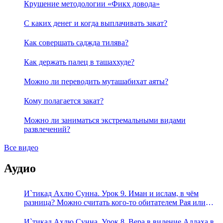
Крушение методологии «Фикх довода»
С каких денег и когда выплачивать закат?
Как совершать саджда тилява?
Как держать палец в ташаххуде?
Можно ли переводить муташабихат аяты?
Кому полагается закат?
Можно ли заниматься экстремальными видами
развлечений?
Все видео
Аудио
И`тикад Ахлю Сунна. Урок 9. Иман и ислам, в чём
разница? Можно считать кого-то обитателем Рая или
Ада?
И`тикад Ахлю Сунна. Урок 8. Вера в видение Аллаха в