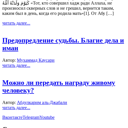
كَيَوْمَ وَلَدَتْهُ أُمُّهُ «Тот, кто совершил хадж ради Аллаха, не
произносил скверных слов и не грешил, вернется таким,
каким был в день, когда его родила мать»[1]. От Абу […]
читать далее...
Предопредление судьбы. Благие дела и
иман
Автор:
Мухаммад Каусари
читать далее...
Можно ли передать награду живому
человеку?
Автор:
Абдулкарим аль-Джабали
читать далее...
Вконтакте
Telegram
Youtube