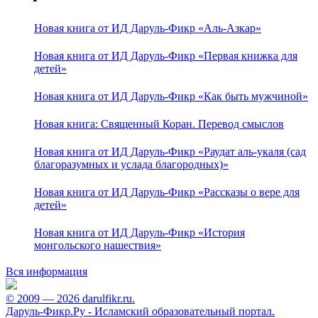
Новая книга от ИД Даруль-Фикр «Аль-Азкар»
Новая книга от ИД Даруль-Фикр «Первая книжка для
детей»
Новая книга от ИД Даруль-Фикр «Как быть мужчиной»
Новая книга: Священный Коран. Перевод смыслов
Новая книга от ИД Даруль-Фикр «Раудат аль-укаля (cад
благоразумных и услада благородных)»
Новая книга от ИД Даруль-Фикр «Рассказы о вере для
детей»
Новая книга от ИД Даруль-Фикр «История
монгольского нашествия»
Вся информация
© 2009 — 2026 darulfikr.ru.
Даруль-Фикр.Ру - Исламский образовательный портал.