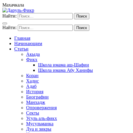
Махачкала
Найти:
Найти:
Главная
Начинающим
Статьи
Акыда
Фикх
Школа имама аш-Шафии
Школа имама Абу Ханифы
Коран
Хадис
Адаб
История
Биографии
Манхадж
Опровержения
Секты
Усуль аль-фикх
Мусульманка
Дуа и зикры