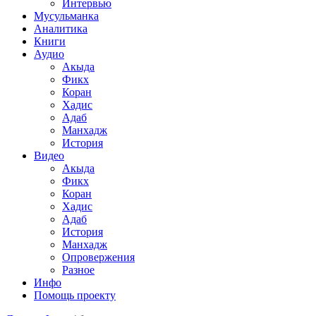
Интервью
Мусульманка
Аналитика
Книги
Аудио
Акыда
Фикх
Коран
Хадис
Адаб
Манхадж
История
Видео
Акыда
Фикх
Коран
Хадис
Адаб
История
Манхадж
Опровержения
Разное
Инфо
Помощь проекту