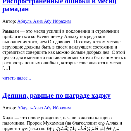
Распространенные ошибки в месяц
рамадан
Автор:
Абдуль-Азиз Абу Ибрахим
Рамадан — это месяц усилий в поклонении и стремлении
приблизиться ко Всевышнему Аллаху посредством
выполнения того, чем Он доволен. Поэтому в этом месяце
верующие должны быть в своем наилучшем состоянии и
стремиться совершить как можно больше добрых дел. С этой
целью для взаимного наставления мы хотели бы напомнить о
распространенных ошибках, которые совершаются в месяц
[…]
читать далее...
Деяния, равные по награде хаджу
Автор:
Абдуль-Азиз Абу Ибрахим
Хадж — это новое рождение, начало в жизни каждого
паломника. Пророк Мухаммад (да благословит его Аллах и
приветствует) сказал: مَنْ حَجَّ لِلَّهِ فَلَمْ يَرْفُثْ، وَلَمْ يَفْسُقْ، رَجَعَ