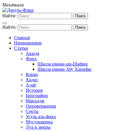
Махачкала
Найти:
Найти:
Главная
Начинающим
Статьи
Акыда
Фикх
Школа имама аш-Шафии
Школа имама Абу Ханифы
Коран
Хадис
Адаб
История
Биографии
Манхадж
Опровержения
Секты
Усуль аль-фикх
Мусульманка
Дуа и зикры