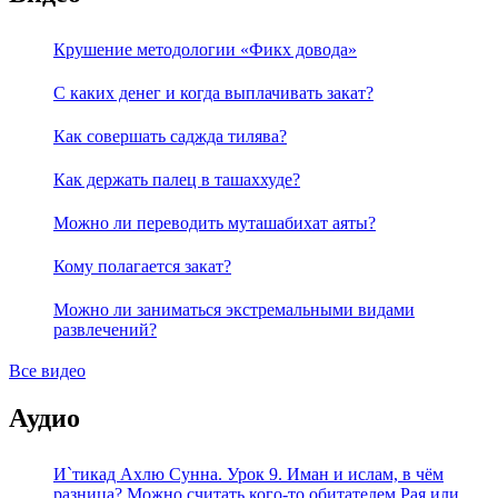
Крушение методологии «Фикх довода»
С каких денег и когда выплачивать закат?
Как совершать саджда тилява?
Как держать палец в ташаххуде?
Можно ли переводить муташабихат аяты?
Кому полагается закат?
Можно ли заниматься экстремальными видами
развлечений?
Все видео
Аудио
И`тикад Ахлю Сунна. Урок 9. Иман и ислам, в чём
разница? Можно считать кого-то обитателем Рая или