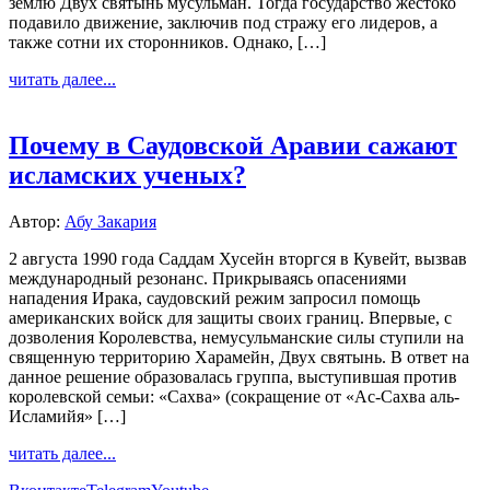
землю Двух святынь мусульман. Тогда государство жестоко
подавило движение, заключив под стражу его лидеров, а
также сотни их сторонников. Однако, […]
читать далее...
Почему в Саудовской Аравии сажают
исламских ученых?
Автор:
Абу Закария
2 августа 1990 года Саддам Хусейн вторгся в Кувейт, вызвав
международный резонанс. Прикрываясь опасениями
нападения Ирака, саудовский режим запросил помощь
американских войск для защиты своих границ. Впервые, с
дозволения Королевства, немусульманские силы ступили на
священную территорию Харамейн, Двух святынь. В ответ на
данное решение образовалась группа, выступившая против
королевской семьи: «Сахва» (сокращение от «Ас-Сахва аль-
Исламийя» […]
читать далее...