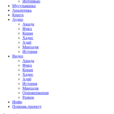
Интервью
Мусульманка
Аналитика
Книги
Аудио
Акыда
Фикх
Коран
Хадис
Адаб
Манхадж
История
Видео
Акыда
Фикх
Коран
Хадис
Адаб
История
Манхадж
Опровержения
Разное
Инфо
Помощь проекту