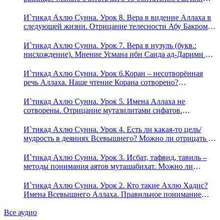
Ада?
И`тикад Ахлю Сунна. Урок 8. Вера в видение Аллаха в
следующей жизни. Отрицание телесности Абу Бакром
аль-Исмаили. Отрицание телесности в книге Усмана
ибн Саида ад-Дарими. Иман – это слова, дела и
И`тикад Ахлю Сунна. Урок 7. Вера в нузуль (букв.:
познание
нисхождение). Мнение Усмана ибн Саида ад-Дарими о
нузуле. Считал ли ад-Дарими, что Аллах описывается
физическим движением?
И`тикад Ахлю Сунна. Урок 6.Коран – несотворённая
речь Аллаха. Наше чтение Корана сотворено?
Предопределение судьбы
И`тикад Ахлю Сунна. Урок 5. Имена Аллаха не
сотворены. Отрицание мутазилитами сифатов.
Описание Аллаха сифатом «вадж» (букв.: лик)
И`тикад Ахлю Сунна. Урок 4. Есть ли какая-то цель/
мудрость в деяниях Всевышнего? Можно ли отрицать в
отношении Аллаха недостатки, отрицание которых не
пришло в Коране и Сунне? Концепция ибн Таймийи
И`тикад Ахлю Сунна. Урок 3. Исбат, тафвид, тавиль –
методы понимания аятов муташабихат. Можно ли
переводить сифаты аль-хабария на русский язык? Что
означает утверждение сифата «биля кейфа» (без образа)?
И`тикад Ахлю Сунна. Урок 2. Кто такие Ахлю Хадис?
Имена Всевышнего Аллаха. Правильное понимание
Атрибутов Всевышнего Аллаха
Все аудио