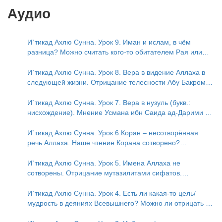
Аудио
И`тикад Ахлю Сунна. Урок 9. Иман и ислам, в чём
разница? Можно считать кого-то обитателем Рая или
Ада?
И`тикад Ахлю Сунна. Урок 8. Вера в видение Аллаха в
следующей жизни. Отрицание телесности Абу Бакром
аль-Исмаили. Отрицание телесности в книге Усмана ибн
Саида ад-Дарими. Иман – это слова, дела и познание
И`тикад Ахлю Сунна. Урок 7. Вера в нузуль (букв.:
нисхождение). Мнение Усмана ибн Саида ад-Дарими о
нузуле. Считал ли ад-Дарими, что Аллах описывается
физическим движением?
И`тикад Ахлю Сунна. Урок 6.Коран – несотворённая
речь Аллаха. Наше чтение Корана сотворено?
Предопределение судьбы
И`тикад Ахлю Сунна. Урок 5. Имена Аллаха не
сотворены. Отрицание мутазилитами сифатов.
Описание Аллаха сифатом «вадж» (букв.: лик)
И`тикад Ахлю Сунна. Урок 4. Есть ли какая-то цель/
мудрость в деяниях Всевышнего? Можно ли отрицать в
отношении Аллаха недостатки, отрицание которых не