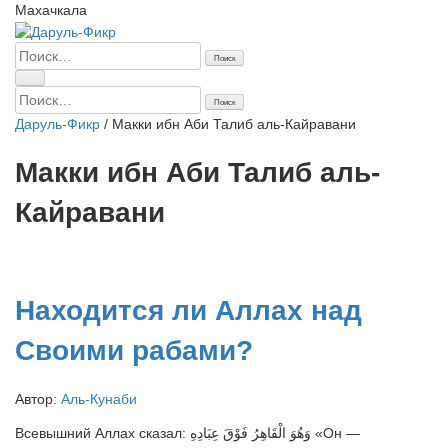
Махачкала
Найти:
Найти:
Даруль-Фикр
/
Макки ибн Аби Талиб аль-Кайравани
Макки ибн Аби Талиб аль-
Кайравани
Находится ли Аллах над
Своими рабами?
Автор:
Аль-Кунаби
Всевышний Аллах сказал: وَهُوَ الْقَاهِرُ فَوْقَ عِبَادِهِ «Он —