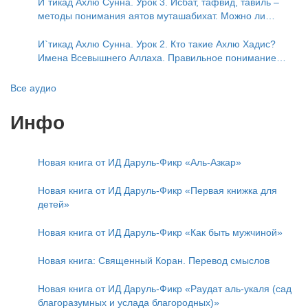
пришло в Коране и Сунне? Концепция ибн Таймийи
И`тикад Ахлю Сунна. Урок 3. Исбат, тафвид, тавиль –
методы понимания аятов муташабихат. Можно ли
переводить сифаты аль-хабария на русский язык? Что
означает утверждение сифата «биля кейфа» (без
И`тикад Ахлю Сунна. Урок 2. Кто такие Ахлю Хадис?
образа)?
Имена Всевышнего Аллаха. Правильное понимание
Атрибутов Всевышнего Аллаха
Все аудио
Инфо
Новая книга от ИД Даруль-Фикр «Аль-Азкар»
Новая книга от ИД Даруль-Фикр «Первая книжка для
детей»
Новая книга от ИД Даруль-Фикр «Как быть мужчиной»
Новая книга: Священный Коран. Перевод смыслов
Новая книга от ИД Даруль-Фикр «Раудат аль-укаля (cад
благоразумных и услада благородных)»