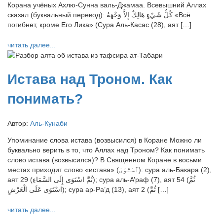
Корана учёных Ахлю-Сунна валь-Джамаа. Всевышний Аллах
сказал (буквальный перевод): كُلُّ شَيْءٍ هَالِكٌ إِلاَّ وَجْهَهُ «Всё
погибнет, кроме Его Лика» (Сура Аль-Касас (28), аят […]
читать далее...
Истава над Троном. Как
понимать?
Автор:
Аль-Кунаби
Упоминание слова истава (возвысился) в Коране Можно ли
буквально верить в то, что Аллах над Троном? Как понимать
слово истава (возвысился)? В Священном Коране в восьми
местах приходит слово «истава» (ٱسْتَوَىٰ): сура аль-Бакара (2),
аят 29 (ثُمَّ اسْتَوَى إِلَى السَّمَاءِ); сура аль-А’раф (7), аят 54 (ثُمَّ
اسْتَوَى عَلَى الْعَرْشِ); сура ар-Ра’д (13), аят 2 (ثُمَّ […]
читать далее...