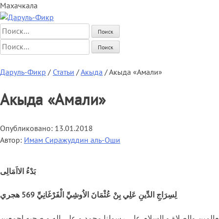
Махачкала
Найти:
Найти:
Главная
Начинающим
Статьи
Мусульманка
Аналитика
Книги
Ау
Даруль-Фикр
/
Статьи
/
Акыда
/
Акыда «Амали»
Акыда «Амали»
Опубликовано:
13.01.2018
Автор:
Имам Сиражуддин аль-Оши
بَدْءُ الااَمَالِى
لِسِرَاجِ الدِّينِ عَلِي بِنْ عُثْمَانَ الاُوشِيِّ الْفَرْغَانِيِّ 569 هجري
عالمين والصلاة و السلام علي رسولنا محمد و علي اله و صحبه اجمعين