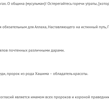
гах. О община (мусульман)! Остерегайтесь горечи утраты, [кот
 обязательным для Аллаха, Наставляющего на истинный путь, П
гелов почтенных различными дарами.
и, пророк из рода Хашима – обладатель красоты.
зногласий является имамом всех пророков и короной праведник