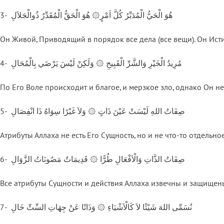
3- هُوَ الْحَيُّ الْمُدَبِّرُ كُلَّ اَمْرٍ۞ هُوَ الْحَقُّ الْمُقَدِّرُ ذُوالْجَلاَلِ
Он Живой, Приводящий в порядок все дела (все вещи). Он Ис
4- مُرِيدُ الْخَيْرِ وَالشَّرِّ الْقَبِيحِ ۞ وَلَكِنْ لَيْسَ يَرْضَي بِالْمُحَالِ
По Его Воле происходит и благое, и мерзкое зло, однако Он н
5- صِفَاتُ اللهِ لَيْسَتْ عَيْنَ ذَاتٍ ۞ وَلاَ غَيْرًا سِوَاهُ ذَا انْفِصَالِ
Атрибуты Аллаха не есть Его Сущность, но и не что-то отдельно
6- صِفَاتُ الذَّاتِ وَالْاَفْعَالِ طُرًّا ۞ قَدِيمَاتٌ مَصُونَاتُ الزَّوَالِ
Все атрибуты Сущности и действия Аллаха извечны и защищен
7- نُسَمِّى اللهَ شَيْئًا لاَ كَالْاَشْيَاءِ ۞ وَذَاتًا عَنْ جِهَاتِ السِّتِّ خَالِ