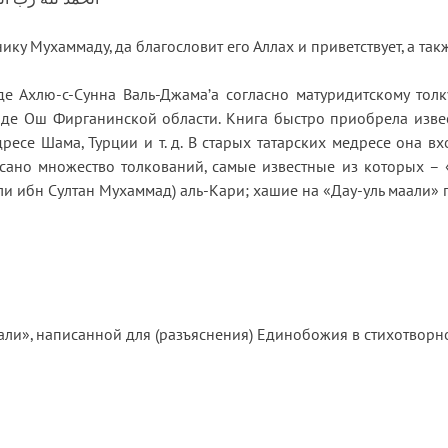
ику Мухаммаду, да благословит его Аллах и приветствует, а та
 Ахлю-с-Сунна Валь-Джама’а согласно матуридитскому толку
е Ош Фирганинской области. Книга быстро приобрела известн
едресе Шама, Турции и т. д. В старых татарских медресе она
ано множество толкований, самые известные из которых – «
ли ибн Султан Мухаммад) аль-Кари; хашие на «Дау-уль маали» п
мали», написанной для (разъяснения) Единобожия в стихотво