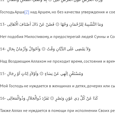
Господь Арша
[7]
над Аршем, но без качества утверждения и со
13- وَمَا التَّشْبِيهُ لِلرَّحْمَانِ وَجْهًا ۞ فَصُنْ عَنْ ذَاكَ اَصْنَافَ الْاَهَالِى
Нет подобия Милостивому, и предостерегай людей Сунны и Со
14- وَلاَ يَمْضِى عَلَى الدَّيَّانِ وَقْتٌ ۞ وَاَحْوَالٌ وَاَزْمَانٌ بِحَالِ
Над Воздающим Аллахом не проходит время, состояния и вре
15- وَمُسْتَغْنٍ اِلَهِي عَنْ نِسَاءٍ ۞ وَاَوْلاَدٍ اِنَاثٍ اَوْ رِجَالِ
Мой Господь не нуждается в женщинах и детях, дочерях или с
16- كَذَا عَنْ كُلِّ ذِي عَوْنٍ وَنَصْرٍ ۞ تَفَرَّدَ ذُوالْجَلاَلِ وَذُوالْمَعَالِى
Также Аллах не нуждается в помощи при исполнении Своих реш