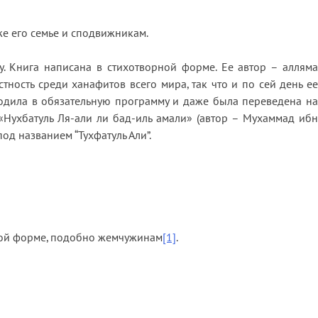
кже его семье и сподвижникам.
. Книга написана в стихотворной форме. Ее автор – алляма
ость среди ханафитов всего мира, так что и по сей день ее
 входила в обязательную программу и даже была переведена на
Нухбатуль Ля-али ли бад-иль амали» (автор – Мухаммад ибн
од названием “Тухфатуль Али”.
рной форме, подобно жемчужинам
[1]
.