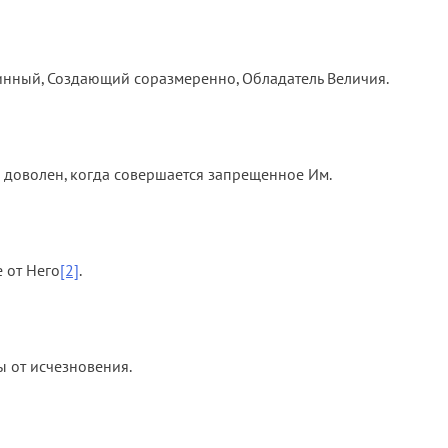
тинный, Создающий соразмеренно, Обладатель Величия.
е доволен, когда совершается запрещенное Им.
е от Него
[2]
.
ы от исчезновения.