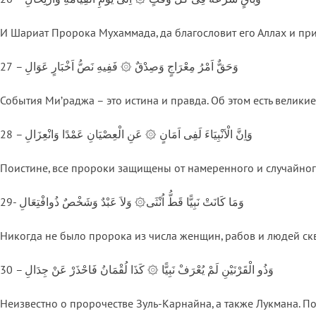
И Шариат Пророка Мухаммада, да благословит его Аллах и прив
27 – وَحَقٌّ اَمْرُ مِعْرَاجٍ وَصِدْقٌ ۞ فَفِيهِ نَصُّ اَخْبَارٍ عَوَالِ
События Ми’раджа – это истина и правда. Об этом есть великие
28 – وَاِنَّ الْاَنْبِيَاءَ لَفِى اَمَانٍ ۞ عَنِ الْعِصْيَانِ عَمْدًا وَانْعِزَالِ
Поистине, все пророки защищены от намеренного и случайно
29- وَمَا كَانَتْ نَبِيًّا قَطُّ اُنْثَى۞ وَلاَ عَبْدٌ وَشَخْصٌ ذُوافْتِعَالِ
Никогда не было пророка из числа женщин, рабов и людей с
30 – وَذُو الْقَرْنَيْنِ لَمْ يُعْرَفْ نَبِيًّا ۞ كَذَا لُقْمَانُ فَاحْذَرْ عَنْ جِدَالِ
Неизвестно о пророчестве Зуль-Карнайна, а также Лукмана. По