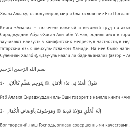
Хвала Аллаху, Господу миров, мир и благословение Его Посланн
Книга «Амали» – это очень важный и весомый труд по акыде
Сираджуддин Абуль-Хасан Али ибн Усман, родившийся в город
заучивают наизусть в ханафитских медресе, в частности, в м
татарский язык шейхуль-Исламом Хамиди. На нее было напис
Сулейман Халяби), «Дау-уль маали ли бадиль амали» (автор – А
بسم الله الرّحمن الرّحيم
1- يَقُولُ الْعَبْدُ فِى بَدْءِ الْاَمَالِى۞ لِتَوْحِيدٍ بِنَظْمٍ كَالَّلاَلِى
Раб Аллаха Сираджуддин аль-Оши говорит в начале книги «А
2- اِلَهُ الْخَلْقِ مَوْلاَنَا قَدِيمٌ ۞ وَمَوْصُوفٌ بِاَوْصَافِ الْكَمَالِ
Бог творений, наш Господь, описан совершенными качествами.