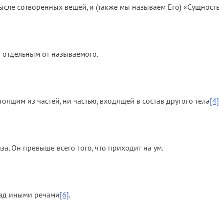
сле сотворенных вещей, и (также мы называем Его) «Сущность»
о отдельным от называемого.
тоящим из частей, ни частью, входящей в состав другого тела
[4]
за, Он превыше всего того, что приходит на ум.
над иными речами
[6]
.