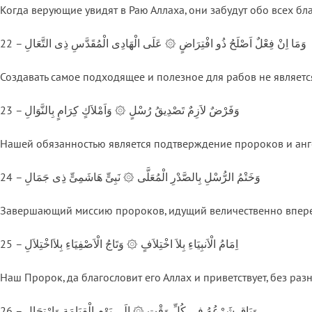
Когда верующие увидят в Раю Аллаха, они забудут обо всех бла
22 – وَمَا اِنْ فِعْلٌ اَصْلَحُ ذُو افْتِرَاضٍ ۞ عَلَى الْهَادِى الْمُقَدَّسِ ذِى التَّعَالِ
Создавать самое подходящее и полезное для рабов не является
23 – وَفَرْضٌ لاَزِمٌ تَصْدِيقُ رُسْلٍ ۞ وَاَمْلاَكٍ كِرَامٍ بِالنَّوَالِ
Нашей обязанностью является подтверждение пророков и ан
24 – وَخَتْمُ الرُّسْلِ بِالصَّدْرِ الْمُعَلَّى ۞ نَبِىٍّ هَاشَمِىٍّ ذِى جَمَالِ
Завершающий миссию пророков, идущий величественно вперед
25 – اِمَامُ الْاَنبِيَاءِ بِلاَ اخْتِلاَفٍ ۞ وَتَاجُ الْاَصْفِيَاءِ بِلاَاخْتِلاَلِ
Наш Пророк, да благословит его Аллах и приветствует, без ра
26 – وَبَاقٍ شَرْعُهُ فِى كُلِّ وَقْتٍ ۞ اِلَى يَوْمِ الْقِيَامَةِ وَارْتِحَالِ