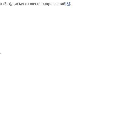
 (Зат), чистая от шести направлений
[3]
.
.