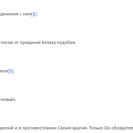
единения с ним
[8]
.
гласия от придания Аллаху подобия.
мена
[9]
.
ыновьях.
ений и в противостоянии Своим врагам. Только Он обладатель