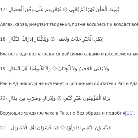
17- يُمِيتُ الْخَلْقَ قَهْرًا ثُمَّ يُحْيِى ۞ فَيَجْزِيهِمْ عَلَى وَفْقِ الْخِصَالِ
Аллах, карая, умертвит творения, позже воскресит и воздаст вс
18- لِاَهْلِ الْخَيْرِ جَنَّاتٌ وَنُعْمَى ۞ وَلِلْكُفَّارِ اِدْرَاكُ النَّكَالِ
Благие люди вознаградятся райскими садами и (всевозможным
19- وَلاَ يَفْنَى الْجَحِيمُ وَلاَ الْجِنَانُ ۞ وَلاَ اَهْلُوهُمَا اَهْلَ انْتِقَالِ
Рай и Ад никогда не исчезнут, и (истинные) обитатели Рая и Ад
20- يَرَاهُ الْمُؤْمِنُونَ بِغَيْرِ كَيْفٍ ۞ وَاِدْرَاكٍ وَضَرْبٍ مِنْ مِثَالِ
Верующие увидят Аллаха в Раю, но без образа и подобия
[11]
.
21 – فَيَنْسَوْنَ النَّعِيمَ اِذَا رَأَوْهُ ۞ فَيَا خُسْرَانَ اَهْلِ الْاِعْتِزَالِ