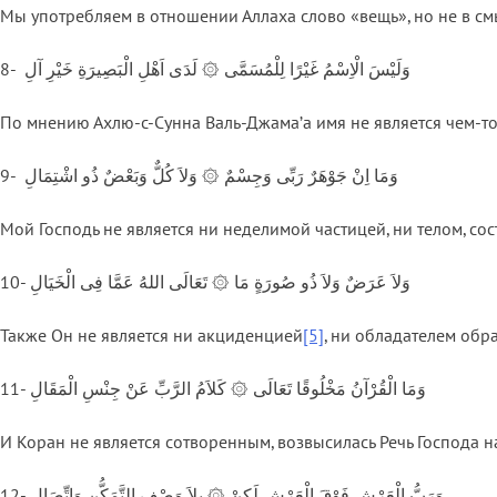
Мы употребляем в отношении Аллаха слово «вещь», но не в смы
8- وَلَيْسَ الْاِسْمُ غَيْرًا لِلْمُسَمَّى ۞ لَدَى اَهْلِ الْبَصِيرَةِ خَيْرِ آلِ
По мнению Ахлю-с-Сунна Валь-Джама’а имя не является чем-т
9- وَمَا اِنْ جَوْهَرٌ رَبِّى وَجِسْمٌ ۞ وَلاَ كُلٌّ وَبَعْضٌ ذُو اشْتِمَالِ
Мой Господь не является ни неделимой частицей, ни телом, сос
10- وَلاَ عَرَضٌ وَلاَ ذُو صُورَةٍ مَا ۞ تَعَالَى اللهُ عَمَّا فِى الْخَيَالِ
Также Он не является ни акциденцией
[5]
, ни обладателем обра
11- وَمَا الْقُرْآنُ مَخْلُوقًا تَعَالَى ۞ كَلاَمُ الرَّبِّ عَنْ جِنْسِ الْمَقَالِ
И Коран не является сотворенным, возвысилась Речь Господа 
12- وَرَبُّ الْعَرْشِ فَوْقَ الْعَرْشِ لَكِنْ ۞ بِلاَ وَصْفِ التَّمَكُّنِ وَاتِّصَالِ