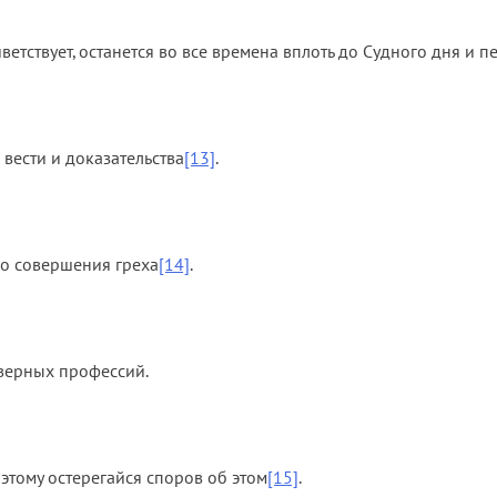
етствует, останется во все времена вплоть до Судного дня и 
 вести и доказательства
[13]
.
го совершения греха
[14]
.
кверных профессий.
этому остерегайся споров об этом
[15]
.