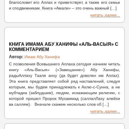
благословит его Аллах и приветствует, а также его семье
и сподвижникам. Книга «Амали» – это очень важный […]
читать далее...
КНИГА ИМАМА АБУ ХАНИФЫ «АЛЬ-ВАСЫЯ» С
КОММЕНТАРИЕМ
Автор:
Имам Абу Ханифа
С позволения Всевышнего Аллаха сегодня начнем читать
книгу «Аль-Васыя» («Завещание») Абу Ханифы,
радыАллаху Тааля анху (да будет доволен им Аллах).
Эта книга представляет собой ряд наставлений, следуя
которым, мы будем принадлежать к Ахлю-с-Сунна, а не
мубтадиа (заблудшим), людям, искажающим религию, с
которой пришел Пророк Мухаммад (саллалЛаху алейхи
ва саллям). Вначале скажем несколько слов об […]
читать далее...