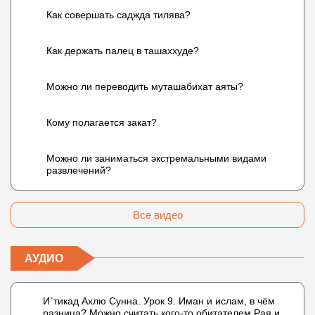
Как совершать саджда тилява?
Как держать палец в ташаххуде?
Можно ли переводить муташабихат аяты?
Кому полагается закат?
Можно ли заниматься экстремальными видами
развлечений?
Все видео
АУДИО
И`тикад Ахлю Сунна. Урок 9. Иман и ислам, в чём
разница? Можно считать кого-то обитателем Рая или