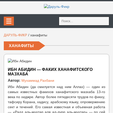
Найти:
/
ханафиты
ДАРУЛЬ-ФИКР
ХАНАФИТЫ
ИБН АБИДИН — ФАКИХ ХАНАФИТСКОГО
МАЗХАБА
Автор:
Мухаммад Рахбани
Ибн Абидин (да смилуется над ним Аллах) — один из
самых известных факихов ханафитского мазхаба 13-го
века по хиджре. Автор более пятидесяти трудов по фикху,
тафсиру Корана, хадису, арабскому языку, опровержению
сект и течений. Его самая известная и объемная работа
— «Радд аль-мухтар аля ад-дурр аль-мухтар» — по сей