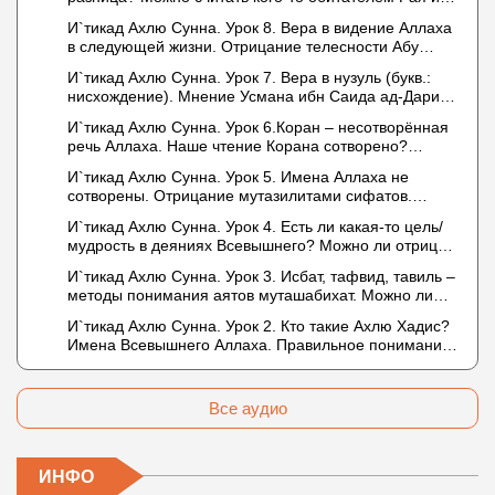
Ада?
И`тикад Ахлю Сунна. Урок 8. Вера в видение Аллаха
в следующей жизни. Отрицание телесности Абу
Бакром аль-Исмаили. Отрицание телесности в книге
И`тикад Ахлю Сунна. Урок 7. Вера в нузуль (букв.:
Усмана ибн Саида ад-Дарими. Иман – это слова,
нисхождение). Мнение Усмана ибн Саида ад-Дарими
дела и познание
о нузуле. Считал ли ад-Дарими, что Аллах
И`тикад Ахлю Сунна. Урок 6.Коран – несотворённая
описывается физическим движением?
речь Аллаха. Наше чтение Корана сотворено?
Предопределение судьбы
И`тикад Ахлю Сунна. Урок 5. Имена Аллаха не
сотворены. Отрицание мутазилитами сифатов.
Описание Аллаха сифатом «вадж» (букв.: лик)
И`тикад Ахлю Сунна. Урок 4. Есть ли какая-то цель/
мудрость в деяниях Всевышнего? Можно ли отрицать
в отношении Аллаха недостатки, отрицание которых
И`тикад Ахлю Сунна. Урок 3. Исбат, тафвид, тавиль –
не пришло в Коране и Сунне? Концепция ибн
методы понимания аятов муташабихат. Можно ли
Таймийи
переводить сифаты аль-хабария на русский язык?
И`тикад Ахлю Сунна. Урок 2. Кто такие Ахлю Хадис?
Что означает утверждение сифата «биля кейфа»
Имена Всевышнего Аллаха. Правильное понимание
(без образа)?
Атрибутов Всевышнего Аллаха
Все аудио
ИНФО