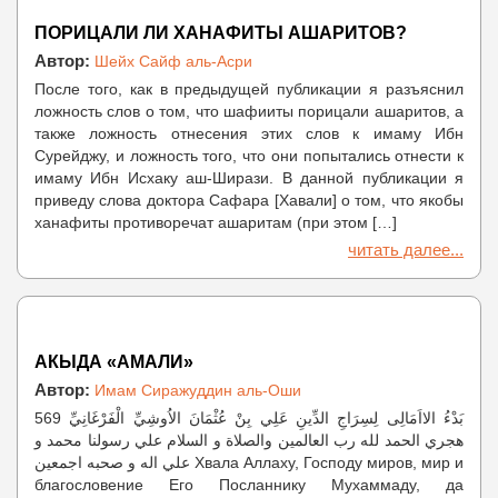
ПОРИЦАЛИ ЛИ ХАНАФИТЫ АШАРИТОВ?
Автор:
Шейх Сайф аль-Асри
После того, как в предыдущей публикации я разъяснил
ложность слов о том, что шафииты порицали ашаритов, а
также ложность отнесения этих слов к имаму Ибн
Сурейджу, и ложность того, что они попытались отнести к
имаму Ибн Исхаку аш-Ширази. В данной публикации я
приведу слова доктора Сафара [Хавали] о том, что якобы
ханафиты противоречат ашаритам (при этом […]
читать далее...
АКЫДА «АМАЛИ»
Автор:
Имам Сиражуддин аль-Оши
بَدْءُ الااَمَالِى لِسِرَاجِ الدِّينِ عَلِي بِنْ عُثْمَانَ الاُوشِيِّ الْفَرْغَانِيِّ 569
هجري الحمد لله رب العالمين والصلاة و السلام علي رسولنا محمد و
علي اله و صحبه اجمعين Хвала Аллаху, Господу миров, мир и
благословение Его Посланнику Мухаммаду, да