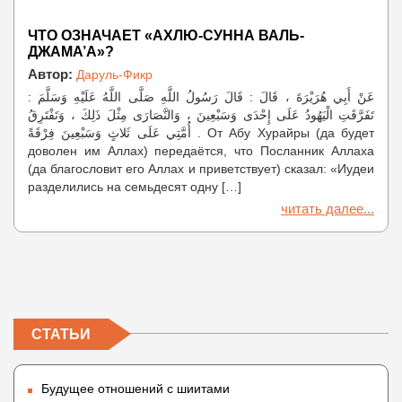
ЧТО ОЗНАЧАЕТ «АХЛЮ-СУННА ВАЛЬ-
ДЖАМА’А»?
Автор:
Даруль-Фикр
عَنْ أَبِي هُرَيْرَةَ ، قَالَ : قَالَ رَسُولُ اللَّهِ صَلَّى اللَّهُ عَلَيْهِ وَسَلَّمَ :
تَفَرَّقَتِ الْيَهُودُ عَلَى إِحْدَى وَسَبْعِينَ ، وَالنَّصَارَى مِثْلَ ذَلِكَ ، وَتَفْتَرِقُ
أُمَّتِي عَلَى ثَلاثٍ وَسَبْعِينَ فِرْقَةً . От Абу Хурайры (да будет
доволен им Аллах) передаётся, что Посланник Аллаха
(да благословит его Аллах и приветствует) сказал: «Иудеи
разделились на семьдесят одну […]
читать далее...
СТАТЬИ
Будущее отношений с шиитами