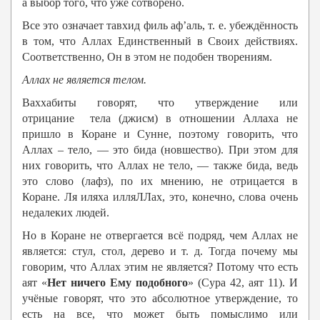
а выбор того, что уже сотворено.
Все это означает тавхид филь аф’аль, т. е. убеждённость
в том, что Аллах Единственный в Своих действиях.
Соответственно, Он в этом не подобен творениям.
Аллах не является телом.
Ваххабиты говорят, что утверждение или
отрицание тела (джисм) в отношении Аллаха не
пришло в Коране и Сунне, поэтому говорить, что
Аллах – тело, — это бида (новшество). При этом для
них говорить, что Аллах не тело, — также бида, ведь
это слово (лафз), по их мнению, не отрицается в
Коране. Ля иляха илляЛЛах, это, конечно, слова очень
недалеких людей.
Но в Коране не отвергается всё подряд, чем Аллах не
является: стул, стол, дерево и т. д. Тогда почему мы
говорим, что Аллах этим не является? Потому что есть
аят «
Нет ничего Ему подобного
» (Сура 42, аят 11)
. И
учёные говорят, что это абсолютное утверждение, то
есть на все, что может быть помыслимо или