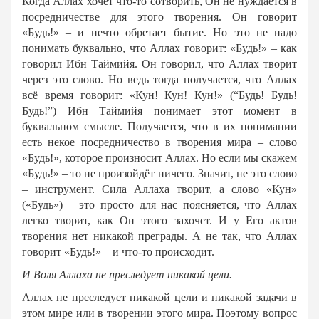
Когда Аллах хочет что-то сотворить, Он не нуждается в
посредничестве для этого творения. Он говорит
«Будь!» – и нечто обретает бытие. Но это не надо
понимать буквально, что Аллах говорит: «Будь!» – как
говорил Ибн Таймийя. Он говорил, что Аллах творит
через это слово. Но ведь тогда получается, что Аллах
всё время говорит: «Кун! Кун! Кун!» (“Будь! Будь!
Будь!”) Ибн Таймийя понимает этот момент в
буквальном смысле. Получается, что в их понимании
есть некое посредничество в творения мира – слово
«Будь!», которое произносит Аллах. Но если мы скажем
«Будь!» – то не произойдёт ничего. Значит, не это слово
– инструмент. Сила Аллаха творит, а слово «Кун»
(«Будь») – это просто для нас поясняется, что Аллах
легко творит, как Он этого захочет. И у Его актов
творения нет никакой преграды. А не так, что Аллах
говорит «Будь!» – и что-то происходит.
И Воля
Аллаха
не преследует никакой цели.
Аллах не преследует никакой цели и никакой задачи в
этом мире или в творении этого мира. Поэтому вопрос