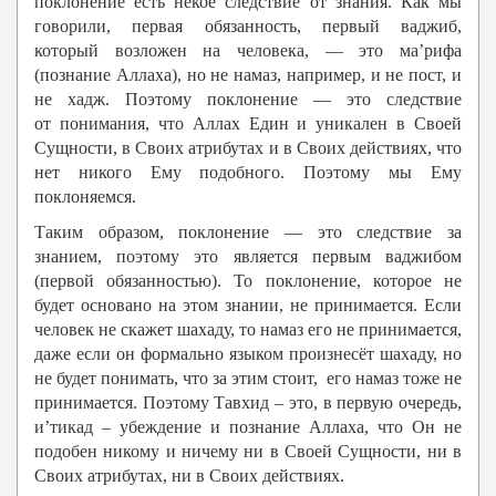
поклонение есть некое следствие от знания. Как мы
говорили, первая обязанность, первый ваджиб,
который возложен на человека, — это ма’рифа
(познание Аллаха), но не намаз, например, и не пост, и
не хадж. Поэтому поклонение — это следствие
от понимания, что Аллах Един и уникален в Своей
Сущности, в Своих атрибутах и в Своих действиях, что
нет никого Ему подобного. Поэтому мы Ему
поклоняемся.
Таким образом, поклонение — это следствие за
знанием, поэтому это является первым ваджибом
(первой обязанностью). То поклонение, которое не
будет основано на этом знании, не принимается. Если
человек не скажет шахаду, то намаз его не принимается,
даже если он формально языком произнесёт шахаду, но
не будет понимать, что за этим стоит, его намаз тоже не
принимается. Поэтому Тавхид – это, в первую очередь,
и’тикад – убеждение и познание Аллаха, что Он не
подобен никому и ничему ни в Своей Сущности, ни в
Своих атрибутах, ни в Своих действиях.