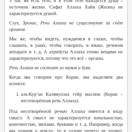
У нас же есть тело, и в этом теле находится душа –
источник жизни. Сифат Аллаха Хайя (Жизнь) не
характеризуется душой.
Слух, Зрение, Речь Аллаха
не существуют за счёт
органов.
Мы же, чтобы видеть, нуждаемся в глазах, чтобы
слышать, в ушах, чтобы говорить, в языке, речевом
аппарате и т. д. А атрибуты Аллаха этими вещами не
характеризуются, потому что это всё – органы.
Речь Аллаха
не состоит из звуков и букв.
Когда мы говорим про Коран, мы выделяем два
аспекта:
аль-Кур’ан Калямуллах гейр махлюк (Коран –
несотворённая речь Аллаха).
Под несотворённой речью Аллаха имеется в виду
смысл. А смысл не характеризуется начальностью,
конечностью, звуками, буквами и т. д. Например, когда
мы думаем о чем-то, то в голове ничего не шумит.