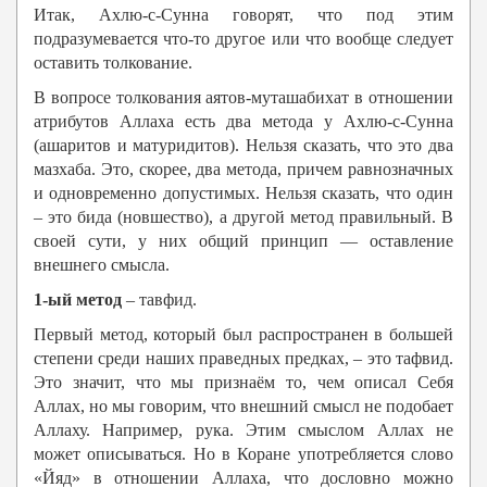
Итак, Ахлю-с-Сунна говорят, что под этим
подразумевается что-то другое или что вообще следует
оставить толкование.
В вопросе толкования аятов-муташабихат в отношении
атрибутов Аллаха есть два метода у Ахлю-с-Сунна
(ашаритов и матуридитов). Нельзя сказать, что это два
мазхаба. Это, скорее, два метода, причем равнозначных
и одновременно допустимых. Нельзя сказать, что один
– это бида (новшество), а другой метод правильный. В
своей сути, у них общий принцип — оставление
внешнего смысла.
1-ый метод
– тавфид.
Первый метод, который был распространен в большей
степени среди наших праведных предках, – это тафвид.
Это значит, что мы признаём то, чем описал Себя
Аллах, но мы говорим, что внешний смысл не подобает
Аллаху. Например, рука. Этим смыслом Аллах не
может описываться. Но в Коране употребляется слово
«Йяд» в отношении Аллаха, что дословно можно