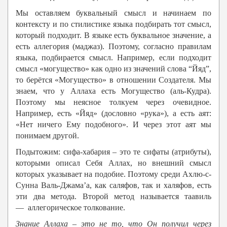
Мы оставляем буквальный смысл и начинаем по
контексту и по стилистике языка подбирать тот смысл,
который подходит. В языке есть буквальное значение, а
есть аллегория (маджаз). Поэтому, согласно правилам
языка, подбирается смысл. Например, если подходит
смысл «могущество» как одно из значений слова “Йяд”,
то берётся «Могущество» в отношении Создателя. Мы
знаем, что у Аллаха есть Могущество (аль-Кудра).
Поэтому мы неясное толкуем через очевидное.
Например, есть «Йяд» (дословно «рука»), а есть аят:
«Нет ничего Ему подобного». И через этот аят мы
понимаем другой.
Подытожим: сифа-хабария – это те сифаты (атрибуты),
которыми описал Себя Аллах, но внешний смысл
которых указывает на подобие. Поэтому среди Ахлю-с-
Сунна Валь-Джама’а, как саляфов, так и халяфов, есть
эти два метода. Второй метод называется таавиль
— аллегорическое толкование.
Знание
Аллаха –
это не то, что Он получил через