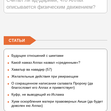
Считал ли ад-Дарими, что Аллах
описывается физическим движением?
СТАТЬИ
Будущее отношений с шиитами
Какой намаз Аллах назвал «срединным»?
Хаватыр ва навадир (57)
Желательные действия при умирающем
О сокращенном написании салавата Пророку (да
благословит его Аллах и приветствует)
Куфр, не выводящий из Ислама
Хукм оскорбления матери правоверных Аиши (да будет
доволен ею Аллах)