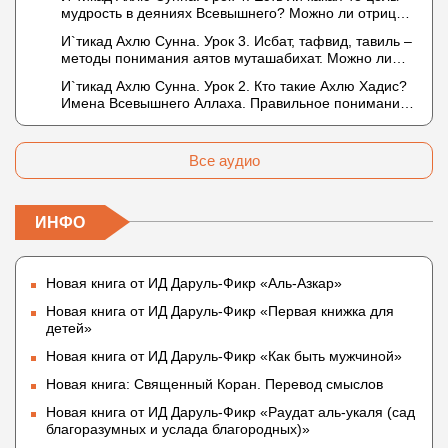
мудрость в деяниях Всевышнего? Можно ли отрицать
в отношении Аллаха недостатки, отрицание которых
И`тикад Ахлю Сунна. Урок 3. Исбат, тафвид, тавиль –
не пришло в Коране и Сунне? Концепция ибн
методы понимания аятов муташабихат. Можно ли
Таймийи
переводить сифаты аль-хабария на русский язык?
И`тикад Ахлю Сунна. Урок 2. Кто такие Ахлю Хадис?
Что означает утверждение сифата «биля кейфа»
Имена Всевышнего Аллаха. Правильное понимание
(без образа)?
Атрибутов Всевышнего Аллаха
Все аудио
ИНФО
Новая книга от ИД Даруль-Фикр «Аль-Азкар»
Новая книга от ИД Даруль-Фикр «Первая книжка для
детей»
Новая книга от ИД Даруль-Фикр «Как быть мужчиной»
Новая книга: Священный Коран. Перевод смыслов
Новая книга от ИД Даруль-Фикр «Раудат аль-укаля (cад
благоразумных и услада благородных)»