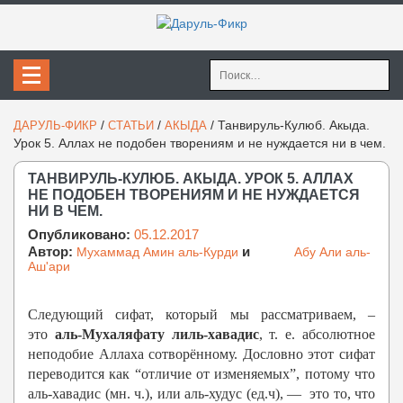
Найти:
/
/
/
Танвируль-Кулюб. Акыда.
ДАРУЛЬ-ФИКР
СТАТЬИ
АКЫДА
Урок 5. Аллах не подобен творениям и не нуждается ни в чем.
ТАНВИРУЛЬ-КУЛЮБ. АКЫДА. УРОК 5. АЛЛАХ
НЕ ПОДОБЕН ТВОРЕНИЯМ И НЕ НУЖДАЕТСЯ
НИ В ЧЕМ.
Опубликовано:
05.12.2017
Автор:
и
Мухаммад Амин аль-Курди
Абу Али аль-
Аш'ари
Следующий сифат, который мы рассматриваем, –
это
аль-Мухаляфату лиль-хавадис
, т. е. абсолютное
неподобие Аллаха сотворённому. Дословно этот сифат
переводится как “отличие от изменяемых”, потому что
аль-хавадиc (мн. ч.), или аль-худус (ед.ч), — это то, что