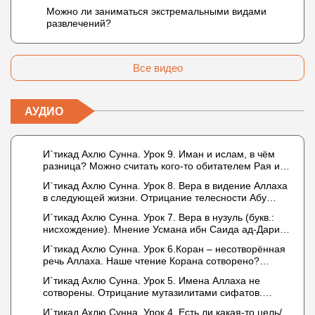
Можно ли заниматься экстремальными видами
развлечений?
Все видео
АУДИО
И`тикад Ахлю Сунна. Урок 9. Иман и ислам, в чём
разница? Можно считать кого-то обитателем Рая или
Ада?
И`тикад Ахлю Сунна. Урок 8. Вера в видение Аллаха
в следующей жизни. Отрицание телесности Абу
Бакром аль-Исмаили. Отрицание телесности в книге
И`тикад Ахлю Сунна. Урок 7. Вера в нузуль (букв.:
Усмана ибн Саида ад-Дарими. Иман – это слова,
нисхождение). Мнение Усмана ибн Саида ад-Дарими
дела и познание
о нузуле. Считал ли ад-Дарими, что Аллах
И`тикад Ахлю Сунна. Урок 6.Коран – несотворённая
описывается физическим движением?
речь Аллаха. Наше чтение Корана сотворено?
Предопределение судьбы
И`тикад Ахлю Сунна. Урок 5. Имена Аллаха не
сотворены. Отрицание мутазилитами сифатов.
Описание Аллаха сифатом «вадж» (букв.: лик)
И`тикад Ахлю Сунна. Урок 4. Есть ли какая-то цель/