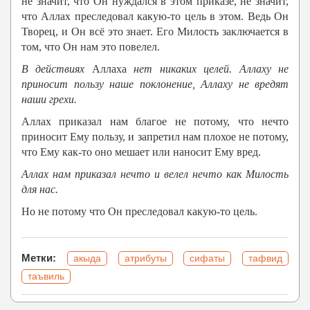
не значит, что Он нуждался в этом приказе, не значит,
что Аллах преследовал какую-то цель в этом. Ведь Он
Творец, и Он всё это знает. Его Милость заключается в
том, что Он нам это повелел.
В действиях
Аллаха
нет никаких целей.
Аллаху
не
приносит пользу наше поклонение,
Аллаху
не вредят
наши грехи.
Аллах приказал нам благое не потому, что нечто
приносит Ему пользу, и запретил нам плохое не потому,
что Ему как-то оно мешает или наносит Ему вред.
Аллах
нам приказал нечто и велел нечто как Милость
для нас.
Но не потому что Он преследовал какую-то цель.
Метки:
акыда
атрибуты
сифаты
тафвид
таъвиль