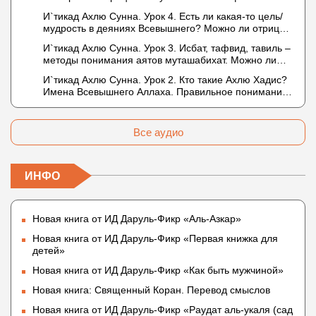
Описание Аллаха сифатом «вадж» (букв.: лик)
И`тикад Ахлю Сунна. Урок 4. Есть ли какая-то цель/
мудрость в деяниях Всевышнего? Можно ли отрицать
в отношении Аллаха недостатки, отрицание которых
И`тикад Ахлю Сунна. Урок 3. Исбат, тафвид, тавиль –
не пришло в Коране и Сунне? Концепция ибн
методы понимания аятов муташабихат. Можно ли
Таймийи
переводить сифаты аль-хабария на русский язык?
И`тикад Ахлю Сунна. Урок 2. Кто такие Ахлю Хадис?
Что означает утверждение сифата «биля кейфа»
Имена Всевышнего Аллаха. Правильное понимание
(без образа)?
Атрибутов Всевышнего Аллаха
Все аудио
ИНФО
Новая книга от ИД Даруль-Фикр «Аль-Азкар»
Новая книга от ИД Даруль-Фикр «Первая книжка для
детей»
Новая книга от ИД Даруль-Фикр «Как быть мужчиной»
Новая книга: Священный Коран. Перевод смыслов
Новая книга от ИД Даруль-Фикр «Раудат аль-укаля (cад