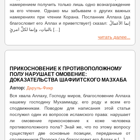
намерением получить только лишь одно вознаграждение
за его чтение. Однако мы забываем о других важных
намерениях при чтении Корана. Посланник Аллаха (да
благословит его Аллах и приветствует) сказал: إنما الأعمالُ
بالنياتِ، وإنما لكلِّ امرئٍ […]
читать далее...
ПРИКОСНОВЕНИЕ К ПРОТИВОПОЛОЖНОМУ
ПОЛУ НАРУШАЕТ ОМОВЕНИЕ:
ДОКАЗАТЕЛЬСТВА ШАФИИТСКОГО МАЗХАБА
Автор:
Даруль-Фикр
Вся хвала Аллаху, Господу миров, благословение Аллаха
нашему господину Мухаммаду, его роду и всем его
сподвижникам. Поводом для написания этой статьи
послужил один из вопросов исламского права: нарушает
ли омовение прикосновение к коже человека
противоположного пола? Знай же, что по этому вопросу
существуют две основные позиции, переданные от
сподвижников Пророка (да благословит его Аллах и […]