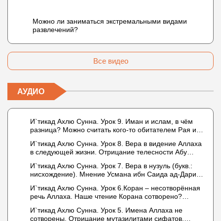
Можно ли заниматься экстремальными видами
развлечений?
Все видео
АУДИО
И`тикад Ахлю Сунна. Урок 9. Иман и ислам, в чём
разница? Можно считать кого-то обитателем Рая или
Ада?
И`тикад Ахлю Сунна. Урок 8. Вера в видение Аллаха
в следующей жизни. Отрицание телесности Абу
Бакром аль-Исмаили. Отрицание телесности в книге
И`тикад Ахлю Сунна. Урок 7. Вера в нузуль (букв.:
Усмана ибн Саида ад-Дарими. Иман – это слова,
нисхождение). Мнение Усмана ибн Саида ад-Дарими
дела и познание
о нузуле. Считал ли ад-Дарими, что Аллах
И`тикад Ахлю Сунна. Урок 6.Коран – несотворённая
описывается физическим движением?
речь Аллаха. Наше чтение Корана сотворено?
Предопределение судьбы
И`тикад Ахлю Сунна. Урок 5. Имена Аллаха не
сотворены. Отрицание мутазилитами сифатов.