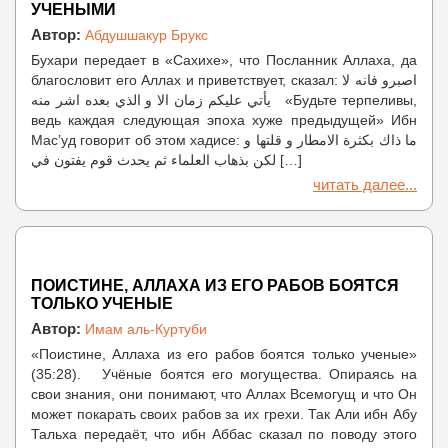
УЧЕНЫМИ
Автор:
Абдушшакур Брукс
Бухари передает в «Сахихе», что Посланник Аллаха, да
благословит его Аллах и приветствует, сказал: اصبرو فانه لا
يأتي عليكم زمان الا و الذي بعده اشر منه «Будьте терпеливы,
ведь каждая следующая эпоха хуже предыдущей» Ибн
Мас’уд говорит об этом хадисе: ما ذاك بكثرة الامطار و قلتها و
لكن بذهاب العلماء ثم يحدث قوم يفتون في […]
читать далее...
ПОИСТИНЕ, АЛЛАХА ИЗ ЕГО РАБОВ БОЯТСЯ
ТОЛЬКО УЧЕНЫЕ
Автор:
Имам аль-Куртуби
«Поистине, Аллаха из его рабов боятся только ученые»
(35:28). Учёные боятся его могущества. Опираясь на
свои знания, они понимают, что Аллах Всемогущ и что Он
может покарать своих рабов за их грехи. Так Али ибн Абу
Тальха передаёт, что ибн Аббас сказал по поводу этого