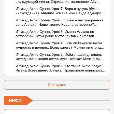
в следующей жизни. Отрицание телесности Абу
Бакром аль-Исмаили. Отрицание телесности в книге
И`тикад Ахлю Сунна. Урок 7. Вера в нузуль (букв.:
Усмана ибн Саида ад-Дарими. Иман – это слова,
нисхождение). Мнение Усмана ибн Саида ад-Дарими
дела и познание
о нузуле. Считал ли ад-Дарими, что Аллах
И`тикад Ахлю Сунна. Урок 6.Коран – несотворённая
описывается физическим движением?
речь Аллаха. Наше чтение Корана сотворено?
Предопределение судьбы
И`тикад Ахлю Сунна. Урок 5. Имена Аллаха не
сотворены. Отрицание мутазилитами сифатов.
Описание Аллаха сифатом «вадж» (букв.: лик)
И`тикад Ахлю Сунна. Урок 4. Есть ли какая-то цель/
мудрость в деяниях Всевышнего? Можно ли отрицать
в отношении Аллаха недостатки, отрицание которых
И`тикад Ахлю Сунна. Урок 3. Исбат, тафвид, тавиль –
не пришло в Коране и Сунне? Концепция ибн
методы понимания аятов муташабихат. Можно ли
Таймийи
переводить сифаты аль-хабария на русский язык?
И`тикад Ахлю Сунна. Урок 2. Кто такие Ахлю Хадис?
Что означает утверждение сифата «биля кейфа»
Имена Всевышнего Аллаха. Правильное понимание
(без образа)?
Атрибутов Всевышнего Аллаха
Все аудио
ИНФО