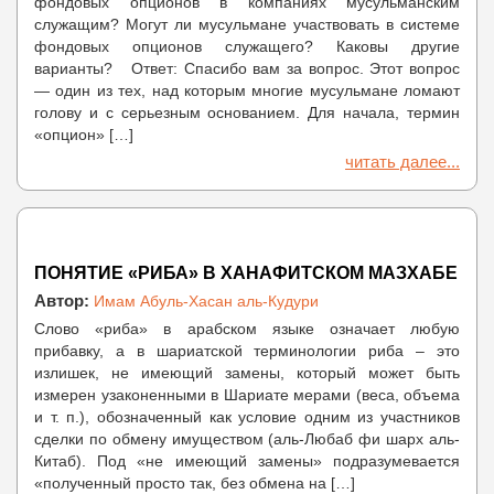
фондовых опционов в компаниях мусульманским
служащим? Могут ли мусульмане участвовать в системе
фондовых опционов служащего? Каковы другие
варианты? Ответ: Спасибо вам за вопрос. Этот вопрос
— один из тех, над которым многие мусульмане ломают
голову и с серьезным основанием. Для начала, термин
«опцион» […]
читать далее...
ПОНЯТИЕ «РИБА» В ХАНАФИТСКОМ МАЗХАБЕ
Автор:
Имам Абуль-Хасан аль-Кудури
Слово «риба» в арабском языке означает любую
прибавку, а в шариатской терминологии риба – это
излишек, не имеющий замены, который может быть
измерен узаконенными в Шариате мерами (веса, объема
и т. п.), обозначенный как условие одним из участников
сделки по обмену имуществом (аль-Любаб фи шарх аль-
Китаб). Под «не имеющий замены» подразумевается
«полученный просто так, без обмена на […]