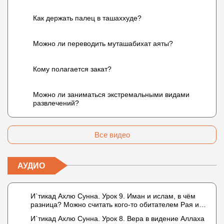
Как держать палец в ташаххуде?
Можно ли переводить муташабихат аяты?
Кому полагается закат?
Можно ли заниматься экстремальными видами
развлечений?
Все видео
АУДИО
И`тикад Ахлю Сунна. Урок 9. Иман и ислам, в чём
разница? Можно считать кого-то обитателем Рая или
Ада?
И`тикад Ахлю Сунна. Урок 8. Вера в видение Аллаха