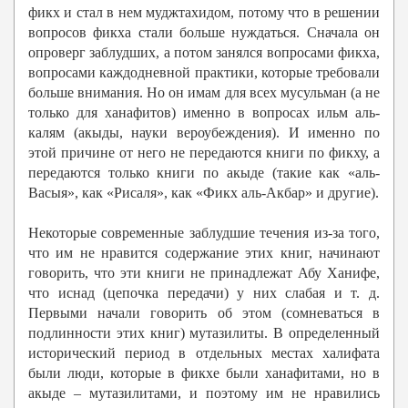
фикх и стал в нем муджтахидом, потому что в решении
вопросов фикха стали больше нуждаться. Сначала он
опроверг заблудших, а потом занялся вопросами фикха,
вопросами каждодневной практики, которые требовали
больше внимания. Но он имам для всех мусульман (а не
только для ханафитов) именно в вопросах ильм аль-
калям (акыды, науки вероубеждения). И именно по
этой причине от него не передаются книги по фикху, а
передаются только книги по акыде (такие как «аль-
Васыя», как «Рисаля», как «Фикх аль-Акбар» и другие).
Некоторые современные заблудшие течения из-за того,
что им не нравится содержание этих книг, начинают
говорить, что эти книги не принадлежат Абу Ханифе,
что иснад (цепочка передачи) у них слабая и т. д.
Первыми начали говорить об этом (сомневаться в
подлинности этих книг) мутазилиты. В определенный
исторический период в отдельных местах халифата
были люди, которые в фикхе были ханафитами, но в
акыде – мутазилитами, и поэтому им не нравились