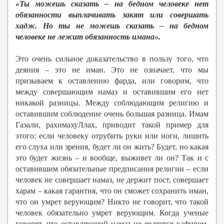
«Ты можешь сказать – на бедном человеке нет
обязанности выплачивать закят или совершать
хадж. Но ты не можешь сказать – на бедном
человеке не лежит обязанность имана».
Это очень сильное доказательство в пользу того, что
деяния – это не иман. Это не означает, что мы
призываем к оставлению фарда, или говорим, что
между совершающим намаз и оставившим его нет
никакой разницы. Между соблюдающим религию и
оставившим соблюдение очень большая разница. Имам
Газали, рахимахуЛлах, приводит такой пример для
этого: если человеку отрубить руки или ноги, лишить
его слуха или зрения, будет ли он жить? Будет, но какая
это будет жизнь – и вообще, выживет ли он? Так и с
оставившим обязательные предписания религии – если
человек не совершает намаз, не держит пост, совершает
харам – какая гарантия, что он сможет сохранить иман,
что он умрет верующим? Никто не говорит, что такой
человек обязательно умрет верующим. Когда ученые
говорят, что оставляющий намаз не является кафиром,