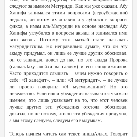
следуют за имамом Матуриди. Как мы уже сказали, Абу
Ханифа занимался этими вопросами (вероубеждения)
недолго, он потом их оставил и углубился в вопросы
фикха, а имам аль-Матуриди на основе наследия Абу
Ханифы углубился в вопросы акыды и занимался ими
всю жизнь. Поэтому этот мазхаб стали называть
матуридитским. Но неправильно думать, что он эту
акыду придумал, он лишь ее лучше других обосновал,
он ее защищал, довел до нас, но это акыда Пророка
(саллалЛаху алейхи ва саллям) и его сподвижников.
Часто приходится слышать – зачем нужно говорить о
себе: «Я ханафит», – или: «Я матуридит», – не лучше
ли просто говорить: «Я мусульманин»? Но это
невежество. Если наши убеждения называются чьим-то
именем, это лишь указывает на то, что этот человек
лучше других эти убеждения отстоял, обосновал,
доказал, но не потому, что он эти убеждения придумал,
а мы этому следуем, следуем его выдумкам.
Теперь начнем читать сам текст, иншаАллах. Говорит