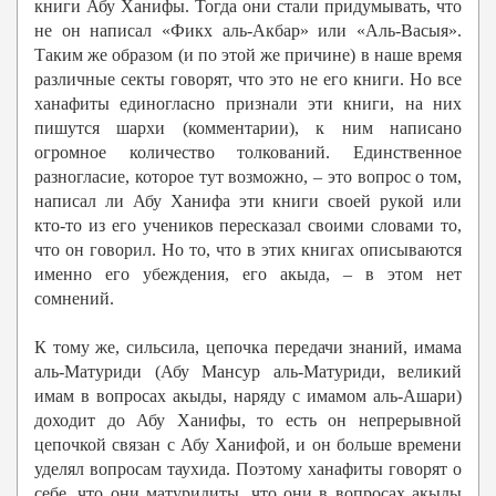
книги Абу Ханифы. Тогда они стали придумывать, что
не он написал «Фикх аль-Акбар» или «Аль-Васыя».
Таким же образом (и по этой же причине) в наше время
различные секты говорят, что это не его книги. Но все
ханафиты единогласно признали эти книги, на них
пишутся шархи (комментарии), к ним написано
огромное количество толкований. Единственное
разногласие, которое тут возможно, – это вопрос о том,
написал ли Абу Ханифа эти книги своей рукой или
кто-то из его учеников пересказал своими словами то,
что он говорил. Но то, что в этих книгах описываются
именно его убеждения, его акыда, – в этом нет
сомнений.
К тому же, сильсила, цепочка передачи знаний, имама
аль-Матуриди (Абу Мансур аль-Матуриди, великий
имам в вопросах акыды, наряду с имамом аль-Ашари)
доходит до Абу Ханифы, то есть он непрерывной
цепочкой связан с Абу Ханифой, и он больше времени
уделял вопросам таухида. Поэтому ханафиты говорят о
себе, что они матуридиты, что они в вопросах акыды