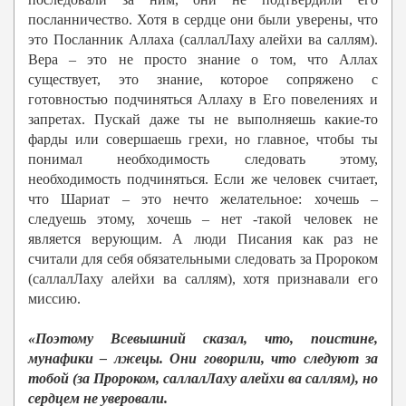
посланничество. Хотя в сердце они были уверены, что
это Посланник Аллаха (саллалЛаху алейхи ва саллям).
Вера – это не просто знание о том, что Аллах
существует, это знание, которое сопряжено с
готовностью подчиняться Аллаху в Его повелениях и
запретах. Пускай даже ты не выполняешь какие-то
фарды или совершаешь грехи, но главное, чтобы ты
понимал необходимость следовать этому,
необходимость подчиняться. Если же человек считает,
что Шариат – это нечто желательное: хочешь –
следуешь этому, хочешь – нет -такой человек не
является верующим. А люди Писания как раз не
считали для себя обязательными следовать за Пророком
(саллалЛаху алейхи ва саллям), хотя признавали его
миссию.
«Поэтому Всевышний сказал, что, поистине,
мунафики – лжецы. Они говорили, что следуют за
тобой (за Пророком, саллалЛаху алейхи ва саллям), но
сердцем не уверовали.