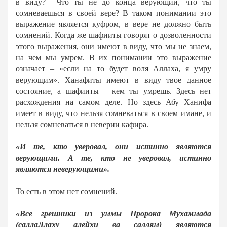
в виду? Что ты не до конца верующий, что ты
сомневаешься в своей вере? В таком понимании это
выражение является куфром, в вере не должно быть
сомнений. Когда же шафииты говорят о дозволенности
этого выражения, они имеют в виду, что мы не знаем,
на чем мы умрем. В их понимании это выражение
означает – «если на то будет воля Аллаха, я умру
верующим». Ханафиты имеют в виду твое данное
состояние, а шафииты – кем ты умрешь. Здесь нет
расхождения на самом деле. Но здесь Абу Ханифа
имеет в виду, что нельзя сомневаться в своем имане, и
нельзя сомневаться в неверии кафира.
«И те, кто уверовал, они истинно являются
верующими. А те, кто не уверовал, истинно
являются неверующими».
То есть в этом нет сомнений.
«Все грешники из уммы Пророка Мухаммада
(саллаЛлаху алейхи ва саллям) являются