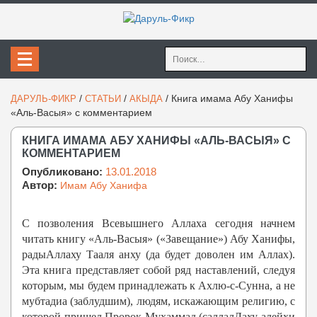
Найти:
/
/
/
Книга имама Абу Ханифы
ДАРУЛЬ-ФИКР
СТАТЬИ
АКЫДА
«Аль-Васыя» с комментарием
КНИГА ИМАМА АБУ ХАНИФЫ «АЛЬ-ВАСЫЯ» С
КОММЕНТАРИЕМ
Опубликовано:
13.01.2018
Автор:
Имам Абу Ханифа
С позволения Всевышнего Аллаха сегодня начнем
читать книгу «Аль-Васыя» («Завещание») Абу Ханифы,
радыАллаху Тааля анху (да будет доволен им Аллах).
Эта книга представляет собой ряд наставлений, следуя
которым, мы будем принадлежать к Ахлю-с-Сунна, а не
мубтадиа (заблудшим), людям, искажающим религию, с
которой пришел Пророк Мухаммад (саллалЛаху алейхи