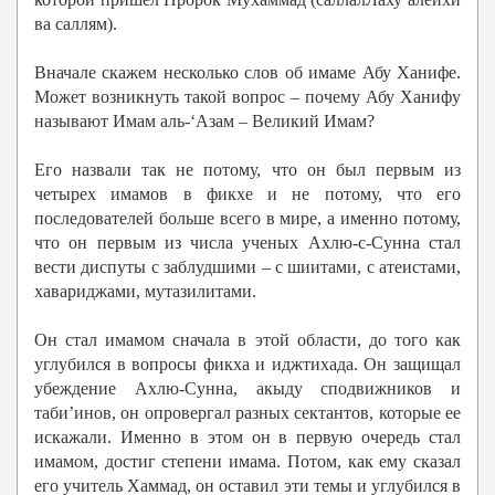
ва саллям).
Вначале скажем несколько слов об имаме Абу Ханифе.
Может возникнуть такой вопрос – почему Абу Ханифу
называют Имам аль-‘Азам – Великий Имам?
Его назвали так не потому, что он был первым из
четырех имамов в фикхе и не потому, что его
последователей больше всего в мире, а именно потому,
что он первым из числа ученых Ахлю-с-Сунна стал
вести диспуты с заблудшими – с шиитами, с атеистами,
хавариджами, мутазилитами.
Он стал имамом сначала в этой области, до того как
углубился в вопросы фикха и иджтихада. Он защищал
убеждение Ахлю-Сунна, акыду сподвижников и
таби’инов, он опровергал разных сектантов, которые ее
искажали. Именно в этом он в первую очередь стал
имамом, достиг степени имама. Потом, как ему сказал
его учитель Хаммад, он оставил эти темы и углубился в