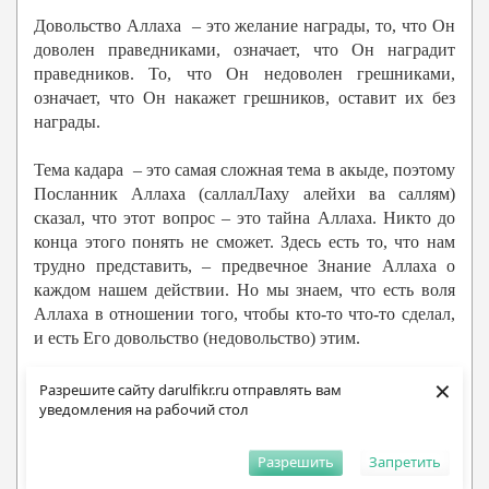
Довольство Аллаха – это желание награды, то, что Он
доволен праведниками, означает, что Он наградит
праведников. То, что Он недоволен грешниками,
означает, что Он накажет грешников, оставит их без
награды.
Тема кадара – это самая сложная тема в акыде, поэтому
Посланник Аллаха (саллалЛаху алейхи ва саллям)
сказал, что этот вопрос – это тайна Аллаха. Никто до
конца этого понять не сможет. Здесь есть то, что нам
трудно представить, – предвечное Знание Аллаха о
каждом нашем действии. Но мы знаем, что есть воля
Аллаха в отношении того, чтобы кто-то что-то сделал,
и есть Его довольство (недовольство) этим.
×
«Это (эти действия) совершаются по
Разрешите сайту darulfikr.ru отправлять вам
уведомления на рабочий стол
предопределению Аллаха, но не на основе Его
тауфика, а Его хизляна. И они записаны в Хранимой
Скрижали».
Разрешить
Запретить