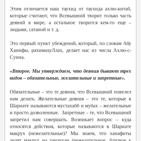
Этим отличается наш таухид от таухида ахлю-китаб,
которые считают, что Всевышний творит только часть
деяний в мире, а остальное творится кем-то еще –
людьми, сатаной и т. д.
Это первый пункт убеждений, который, по словам Абу
Ханифы, рахимахуЛлах, делает нас из числа Ахлю-с-
Сунна.
«Второе. Мы утверждаем, что деяния бывают трех
видов – обязательные, желательные и запретные».
Обязательные – это те деяния, что Всевышний повелел
нам делать. Желательные деяния – это те, которые в
Шариате называются мустахабб и мубах – желательные
и просто дозволенные. Запретные – те, что Всевышний
запретил нам совершать. Возникает вопрос – куда
относятся действия, которые называются в Шариате
макрух (нежелательные)? Мы знаем, что ханафиты
делят макрух на танзихан (нежелательное, близкое к