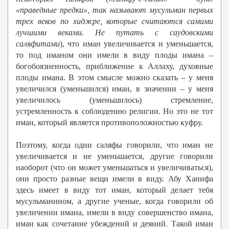
«праведные предки», так называют мусульман первых
трех веков по хиджре, которые считаются самими
лучшими веками. Не путать с саудовскими
саляфитами
), что иман увеличивается и уменьшается,
то под иманом они имели в виду плоды имана –
богобоязненность, приближение к Аллаху, духовные
плоды имана. В этом смысле можно сказать – у меня
увеличился (уменьшился) иман, в значении – у меня
увеличилось (уменьшилось) стремление,
устремленность к соблюдению религии. Но это не тот
иман, который является противоположностью куфру.
Поэтому, когда одни саляфы говорили, что иман не
увеличивается и не уменьшается, другие говорили
наоборот (что он может уменьшаться и увеличиваться),
они просто разные вещи имели в виду. Абу Ханифа
здесь имеет в виду тот иман, который делает тебя
мусульманином, а другие ученые, когда говорили об
увеличении имана, имели в виду совершенство имана,
иман как сочетание убеждений и деяний. Такой иман