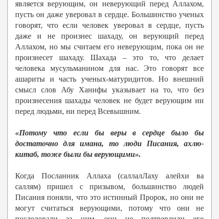
является верующим, он неверующий перед Аллахом,
пусть он даже уверовал в сердце. Большинство ученых
говорят, что если человек уверовал в сердце, пусть
даже и не произнес шахаду, он верующий перед
Аллахом, но мы считаем его неверующим, пока он не
произнесет шахаду. Шахада – это то, что делает
человека мусульманином для нас. Это говорят все
ашариты и часть ученых-матуридитов. Но внешний
смысл слов Абу Ханифы указывает на то, что без
произнесения шахады человек не будет верующим ни
перед людьми, ни перед Всевышним.
«Потому что если бы веры в сердце было бы
достаточно для имана, то люди Писания, ахлю-
китаб, тоже были бы верующими».
Когда Посланник Аллаха (саллалЛаху алейхи ва
саллям) пришел с призывом, большинство людей
Писания поняли, что это истинный Пророк, но они не
могут считаться верующими, потому что они не
последовали за ним, они не подтвердили его