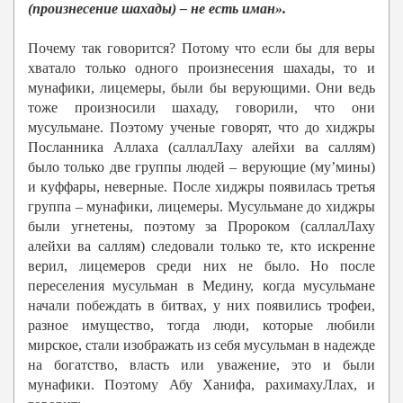
(произнесение шахады) – не есть иман».
Почему так говорится? Потому что если бы для веры
хватало только одного произнесения шахады, то и
мунафики, лицемеры, были бы верующими. Они ведь
тоже произносили шахаду, говорили, что они
мусульмане. Поэтому ученые говорят, что до хиджры
Посланника Аллаха (саллалЛаху алейхи ва саллям)
было только две группы людей – верующие (му’мины)
и куффары, неверные. После хиджры появилась третья
группа – мунафики, лицемеры. Мусульмане до хиджры
были угнетены, поэтому за Пророком (саллалЛаху
алейхи ва саллям) следовали только те, кто искренне
верил, лицемеров среди них не было. Но после
переселения мусульман в Медину, когда мусульмане
начали побеждать в битвах, у них появились трофеи,
разное имущество, тогда люди, которые любили
мирское, стали изображать из себя мусульман в надежде
на богатство, власть или уважение, это и были
мунафики. Поэтому Абу Ханифа, рахимахуЛлах, и