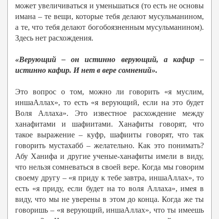
может увеличиваться и уменьшаться (то есть не основы
имана – те вещи, которые тебя делают мусульманином,
а те, что тебя делают богобоязненным мусульманином).
Здесь нет расхождения.
«Верующий – он истинно верующий, а кафир –
истинно кафир. И нет в вере сомнений».
Это вопрос о том, можно ли говорить «я муслим,
иншаАллах», то есть «я верующий, если на это будет
Воля Аллаха». Это известное расхождение между
ханафитами и шафиитами. Ханафиты говорят, что
такое выражение – куфр, шафииты говорят, что так
говорить мустахабб – желательно. Как это понимать?
Абу Ханифа и другие ученые-ханафиты имели в виду,
что нельзя сомневаться в своей вере. Когда мы говорим
своему другу – «я приду к тебе завтра, иншаАллах», то
есть «я приду, если будет на то воля Аллаха», имея в
виду, что мы не уверены в этом до конца. Когда же ты
говоришь – «я верующий, иншаАллах», что ты имеешь