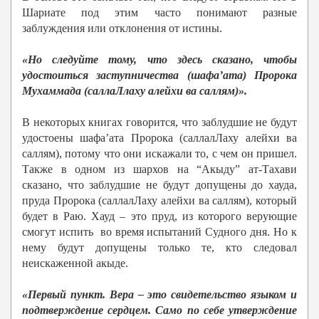
Шариате под этим часто понимают разные
заблуждения или отклонения от истины.
«Но следуйте тому, что здесь сказано, чтобы
удостоиться заступничества (шафа’ата) Пророка
Мухаммада (саллаЛлаху алейхи ва саллям)».
В некоторых книгах говорится, что заблудшие не будут
удостоены шафа’ата Пророка (саллалЛаху алейхи ва
саллям), потому что они искажали то, с чем он пришел.
Также в одном из шархов на “Акыду” ат-Тахави
сказано, что заблудшие не будут допущены до хауда,
пруда Пророка (саллалЛаху алейхи ва саллям), который
будет в Раю. Хауд – это пруд, из которого верующие
смогут испить во время испытаний Судного дня. Но к
нему будут допущены только те, кто следовал
неискаженной акыде.
«Первый пункт. Вера – это свидетельство языком и
подтверждение сердцем. Само по себе утверждение