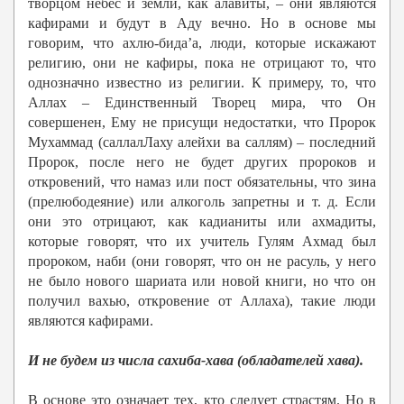
творцом небес и земли, как алавиты, – они являются
кафирами и будут в Аду вечно. Но в основе мы
говорим, что ахлю-бида’а, люди, которые искажают
религию, они не кафиры, пока не отрицают то, что
однозначно известно из религии. К примеру, то, что
Аллах – Единственный Творец мира, что Он
совершенен, Ему не присущи недостатки, что Пророк
Мухаммад (саллалЛаху алейхи ва саллям) – последний
Пророк, после него не будет других пророков и
откровений, что намаз или пост обязательны, что зина
(прелюбодеяние) или алкоголь запретны и т. д. Если
они это отрицают, как кадианиты или ахмадиты,
которые говорят, что их учитель Гулям Ахмад был
пророком, наби (они говорят, что он не расуль, у него
не было нового шариата или новой книги, но что он
получил вахью, откровение от Аллаха), такие люди
являются кафирами.
И не будем из числа сахиба-хава (обладателей хава).
В основе это означает тех, кто следует страстям. Но в