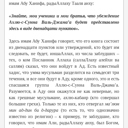
имам Абу Ханифа, радыАллаху Тааля анху:
«Знайте, мои ученики и мои братья, что убеждение
Ахлю-с-Сунна Валь-Джама’а будет представлено
здесь в виде двенадцати пунктов».
Здесь имам Абу Ханифа говорит, что его книга состоит
из двенадцати пунктов или утверждений, кто будет им
следовать, не будет, иншаАллах, из числа заблудших –
тех, о ком Посланник Аллаха (саллаЛлаху алейхи ва
саллям) сказал, что они войдут в Ад. Есть известный
хадис, что умма мусульман разделится на семьдесят три
течения, и все они будут в Аду, кроме одного, это и есть
спасшаяся группа Ахлю-с-Сунна Валь-Джама’а.
Разумеется, в Аду они окажутся не как неверные, но
как грешные мусульмане, ахлю-кабаир (кто совершал
большие грехи). Только те из них, кто отвергал
ма’люм
мин ад-дин би д-дарура
(то есть то, что однозначно
известно из религии) – к примеру, те заблудшие, кто
говорил, что имам Али, радыАллаху анху, был Богом,