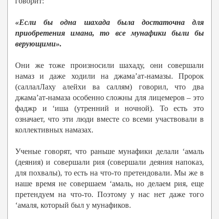
говорит:
«Если бы одна шахада была достаточна для
приобретения имана, то все мунафики были бы
верующими».
Они же тоже произносили шахаду, они совершали
намаз и даже ходили на джама’ат-намазы. Пророк
(саллалЛаху алейхи ва саллям) говорил, что два
джама’ат-намаза особенно сложны для лицемеров – это
фаджр и ‘иша (утренний и ночной). То есть это
означает, что эти люди вместе со всеми участвовали в
коллективных намазах.
Ученые говорят, что раньше мунафики делали ‘амаль
(деяния) и совершали рия (совершали деяния напоказ,
для похвалы), то есть на что-то претендовали. Мы же в
наше время не совершаем ‘амаль, но делаем рия, еще
претендуем на что-то. Поэтому у нас нет даже того
‘амаля, который был у мунафиков.