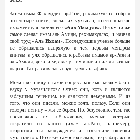
Затем имам Фахруддин ар-Рази, рахимахуллах, собрал
эти четыре книги, сделал их мухтасар, то есть краткое
изложение, и назвал его
«Аль-Махсуль»
. Потом то же
самое сделал имам аль-Амиди, рахимахуллах, и назвал
свой труд
«Аль-Ихкам»
. Последующие ученые больше
не обращались напрямую к тем первым четырем
книгам, а уже обращались к работам имамов ар-Рази и
аль-Амиди, делали мухтасары их книг и писали разные
шархи. Так развивалась наука усуль аль-фикх.
Может возникнуть такой вопрос: разве мы можем брать
науку у мутазилитов? Ответ: они, хоть и являются
заблудшим течением, не являются неверными. И из
того, что они писали, можно взять пользу. Если они
говорят истину – мы ее берем. Но, безусловно, там, где
проявлялись их заблуждения, ученые, которые
сократили их книги (имам ар-Рази, например),
отбросили эти заблуждения и разъяснили ошибки
мутазилитов. Поэтому самостоятельно, не разбираясь в