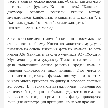
часто в книгах можно прочитать: «Сказал аль-джумхур
и сказали аль-фукаха». Как это понять? “Каля аль-
джумхур” означает “сказали ученые метода
мутакаллимов (ханбалиты, маликиты и шафииты)”, а
“каля аль-фукаха” означает “сказали ханафиты”.
Чем отличается этот метод?
Здесь в основе лежит другой принцип – восхождение
от частного к общему. Книги по ханафитскому усулю
писались на основе изучения фетв их имамов, то есть
имама Абу Ханифы и двух его учеников Абу Юсуфа и
Мухаммада, рахимахумуллаху Тааля, и на основе их
фетв выносились общие решения, вроде: имам в
решении опирался на такой принцип. Этот метод и
называется тарикатуль-фукаха, потому что в этих
книгах много примеров по фикху и разборов частных
вопросов. В тарикатуль-мутакаллимин применяется
логический принцип и больше уделяется внимания
вопросам логики, а примеры по фикху приводятся
лишь для иллюстрации принципа, но не как правила.