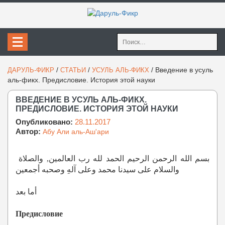
Найти:
/
/
/
Введение в усуль
ДАРУЛЬ-ФИКР
СТАТЬИ
УСУЛЬ АЛЬ-ФИКХ
аль-фикх. Предисловие. История этой науки
ВВЕДЕНИЕ В УСУЛЬ АЛЬ-ФИКХ.
ПРЕДИСЛОВИЕ. ИСТОРИЯ ЭТОЙ НАУКИ
Опубликовано:
28.11.2017
Автор:
Абу Али аль-Аш'ари
بسم الله الرحمن الرحيم الحمد لله رب العالمين, والصلاة
والسلام على سيدنا محمد وعلى آلهِ وصحبه أجمعين
أما بعد
Предисловие