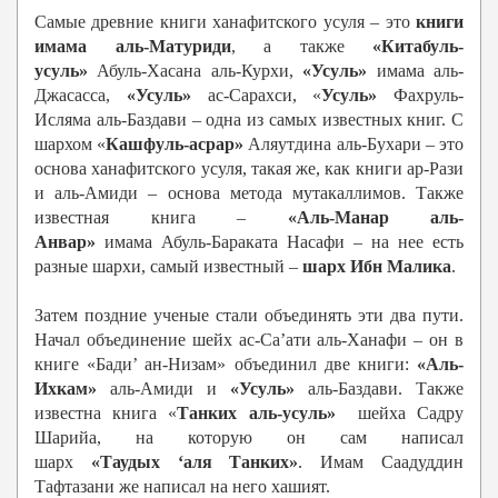
Самые древние книги ханафитского усуля – это
книги
имама аль-Матуриди
, а также
«Китабуль-
усуль»
Абуль-Хасана аль-Курхи,
«Усуль»
имама аль-
Джасасса,
«Усуль»
ас-Сарахси, «
Усуль»
Фахруль-
Исляма аль-Баздави – одна из самых известных книг. С
шархом «
Кашфуль-асрар»
Аляутдина аль-Бухари – это
основа ханафитского усуля, такая же, как книги ар-Рази
и аль-Амиди – основа метода мутакаллимов. Также
известная книга –
«Аль-Манар аль-
Анвар»
имама Абуль-Бараката Насафи – на нее есть
разные шархи, самый известный –
шарх Ибн Малика
.
Затем поздние ученые стали объединять эти два пути.
Начал объединение шейх ас-Са’ати аль-Ханафи – он в
книге «Бади’ ан-Низам» объединил две книги:
«Аль-
Ихкам»
аль-Амиди и
«Усуль»
аль-Баздави. Также
известна книга «
Танких аль-усуль»
шейха Садру
Шарийа, на которую он сам написал
шарх
«Таудых
‘аля Танких
»
. Имам Саадуддин
Тафтазани же написал на него хашият.