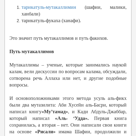
тарикатуль-мутакаллимин
(шафии, малики,
ханбали)
тарикатуль-фукаха (ханафи).
Это значит путь мутакаллимов и путь факихов.
Путь мутакаллимов
Мутакаллимы – ученые, которые занимались наукой
калам, вели дискуссии по вопросам калама, обсуждали,
сотворена речь Аллаха или нет, и другие подобные
вопросы.
И основоположниками этого метода усуль аль-фикх
были два мутазилита: Аби Хусейн аль-Басри, который
написал книгу
«Му’тамад»
, и Кади Абдуль-Джаббар,
который написал
«Аль- ‘Удда».
Первая книга
сохранилась, а вторая – нет. Они написали свои книги
на основе
«Рисали»
имама Шафии, продолжили и