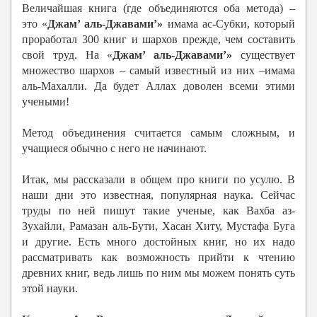
Величайшая книга (где объединяются оба метода) –
это «
Джам’ аль-Джавами’»
имама ас-Субки, который
проработал 300 книг и шархов прежде, чем составить
свой труд. На «
Джам’ аль-Джавами’»
существует
множество шархов – самый известный из них –имама
аль-Махалли. Да будет Аллах доволен всеми этими
учеными!
Метод объединения считается самым сложным, и
учащиеся обычно с него не начинают.
Итак, мы рассказали в общем про книги по усулю. В
наши дни это известная, популярная наука. Сейчас
труды по ней пишут такие ученые, как Вахба аз-
Зухайли, Рамазан аль-Бути, Хасан Хиту, Мустафа Буга
и другие. Есть много достойных книг, но их надо
рассматривать как возможность прийти к чтению
древних книг, ведь лишь по ним мы можем понять суть
этой науки.