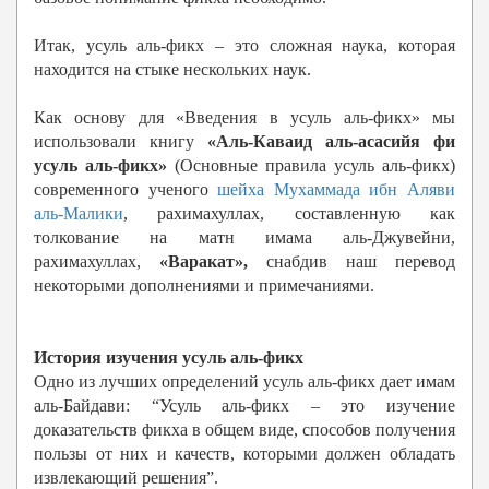
Итак, усуль аль-фикх – это сложная наука, которая
находится на стыке нескольких наук.
Как основу для «Введения в усуль аль-фикх» мы
использовали книгу
«Аль-Каваид аль-асасийя фи
усуль аль-фикх»
(Основные правила усуль аль-фикх)
современного ученого
шейха Мухаммада ибн Аляви
аль-Малики
, рахимахуллах, составленную как
толкование на матн имама аль-Джувейни,
рахимахуллах,
«Варакат»,
снабдив наш перевод
некоторыми дополнениями и примечаниями.
История изучения усуль аль-фикх
Одно из лучших определений усуль аль-фикх дает имам
аль-Байдави: “Усуль аль-фикх – это изучение
доказательств фикха в общем виде, способов получения
пользы от них и качеств, которыми должен обладать
извлекающий решения”.