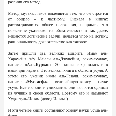
развили его метод.
Метод мутакаллимов выделяется тем, что он строится
от общего – к частному. Сначала в книгах
рассматриваются общее положения, например, что
повеление указывает на обязательность и так далее.
Решаются логические задачи, делается упор на логику,
рациональность, доказательство как таковое.
Затем пришли два великих ашарита. Имам аль-
Харамейн Абу Ма’али аль-Джувейни, рахимахуллах,
написал
«Аль-Бурхан»
. Эта книга сохранилась и в
наши дни издана. Это великая книга в области усуля. А
затем его ученик имам аль-Газали, рахимахуллах,
написал
«Мустасфа»
– величайшую книгу в науке
усуль. Все его книги уникальны, они являются одними
из лучших в своей области. Поэтому его и называют
Худжатуль-Ислам (довод Ислама).
И эти четыре книги составляют основу науки усуль аль-
фикх.