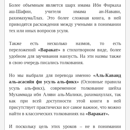
Более объемным является шарх имама Ибн Фиркаха
аш-Шафии, учителя имама ан-Навави,
рахимахумаЛлах. Это более сложная книга, в ней
приводятся расхождения между учеными в понимании
тех или иных вопросов усуля.
Также есть несколько назмов, то есть
переложений
«Варакат»
в стихотворном виде, более
удобном для заучивания наизусть. На эти назмы также
в свою очередь писались толкования.
Но мы выбрали для перевода именно
«Аль-Каваид
аль-асасийя фи усуль аль-фикх»
(Основные правила
усуль аль-фикх), современное толкование шейха
Мухаммада ибн Аляви аль-Малики, рахимахуллах, так
как при всей доступности этой книги в ней
присутствует практически все самое важное, что можно
найти в классических толкованиях на
«Варакат».
И поскольку цель этих уроков – не в понимании