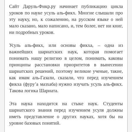
Сайт Даруль-Фикр.ру начинает публикацию цикла
уроков по науке усуль аль-фикх. Многие слышали про
эту науку, но, к сожалению, на русском языке о ней
мало сказано, мало написано, и, тем более, нет ни книг,
ни подробных уроков.
Усуль аль-фикх, или основы фикха, – одна из
важнейших шариатских наук, которая помогает
понимать нашу религию в целом, понимать, каковы
принципы расстановки приоритетов в вынесении
шариатских решений, поэтому великие ученые, такие,
как имам аль-Газали, сказали, что перед изучением
фикха (фуру’а мазхаба) нужно изучать усуль аль-фикх.
Такова логика Шариата.
Эта наука находится на стыке наук. Студенты
шариатского знания перед изучением усуля должны
иметь представление о других науках, хотя бы на
уровне базовых понятий.