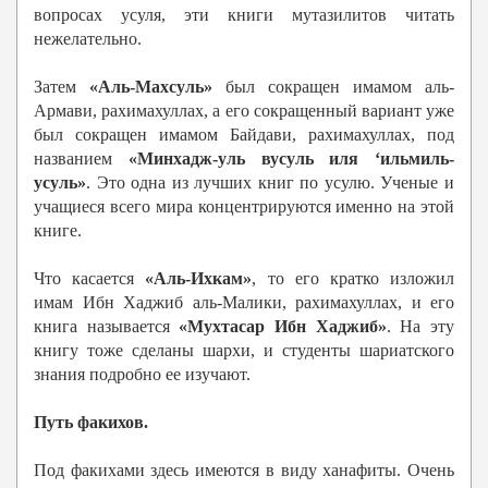
вопросах усуля, эти книги мутазилитов читать
нежелательно.
Затем
«Аль-Махсуль»
был сокращен имамом аль-
Армави, рахимахуллах, а его сокращенный вариант уже
был сокращен имамом Байдави, рахимахуллах, под
названием
«Минхадж-уль вусуль иля ‘ильмиль-
усуль»
. Это одна из лучших книг по усулю. Ученые и
учащиеся всего мира концентрируются именно на этой
книге.
Что касается
«Аль-Ихкам»
, то его кратко изложил
имам Ибн Хаджиб аль-Малики, рахимахуллах, и его
книга называется
«Мухтасар Ибн Хаджиб»
. На эту
книгу тоже сделаны шархи, и студенты шариатского
знания подробно ее изучают.
Путь факихов.
Под факихами здесь имеются в виду ханафиты. Очень