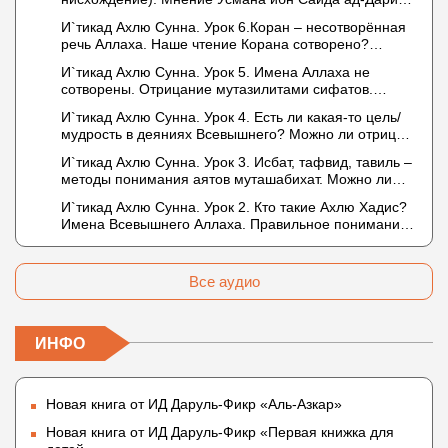
дела и познание
о нузуле. Считал ли ад-Дарими, что Аллах
И`тикад Ахлю Сунна. Урок 6.Коран – несотворённая
описывается физическим движением?
речь Аллаха. Наше чтение Корана сотворено?
Предопределение судьбы
И`тикад Ахлю Сунна. Урок 5. Имена Аллаха не
сотворены. Отрицание мутазилитами сифатов.
Описание Аллаха сифатом «вадж» (букв.: лик)
И`тикад Ахлю Сунна. Урок 4. Есть ли какая-то цель/
мудрость в деяниях Всевышнего? Можно ли отрицать
в отношении Аллаха недостатки, отрицание которых
И`тикад Ахлю Сунна. Урок 3. Исбат, тафвид, тавиль –
не пришло в Коране и Сунне? Концепция ибн
методы понимания аятов муташабихат. Можно ли
Таймийи
переводить сифаты аль-хабария на русский язык?
И`тикад Ахлю Сунна. Урок 2. Кто такие Ахлю Хадис?
Что означает утверждение сифата «биля кейфа»
Имена Всевышнего Аллаха. Правильное понимание
(без образа)?
Атрибутов Всевышнего Аллаха
Все аудио
ИНФО
Новая книга от ИД Даруль-Фикр «Аль-Азкар»
Новая книга от ИД Даруль-Фикр «Первая книжка для