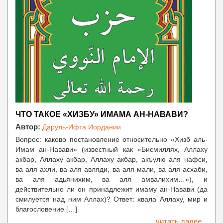
ЧТО ТАКОЕ «ХИЗБУ» ИМАМА АН-НАВАВИ?
Автор:
Даруль-Ифта Иордании
Вопрос: каково постановление относительно «Хизб аль-
Имам ан-Навави» (известный как «Бисмиллях, Аллаху
акбар, Аллаху акбар, Аллаху акбар, акъулю аля нафси,
ва аля ахли, ва аля авляди, ва аля мали, ва аля асхаби,
ва аля адьянихим, ва аля амвалихим…»), и
действительно ли он принадлежит имаму ан-Навави (да
смилуется над ним Аллах)? Ответ: хвала Аллаху, мир и
благословение […]
читать далее...