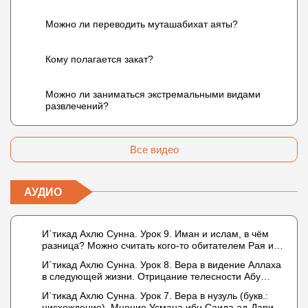
Можно ли переводить муташабихат аяты?
Кому полагается закат?
Можно ли заниматься экстремальными видами
развлечений?
Все видео
АУДИО
И`тикад Ахлю Сунна. Урок 9. Иман и ислам, в чём
разница? Можно считать кого-то обитателем Рая или
Ада?
И`тикад Ахлю Сунна. Урок 8. Вера в видение Аллаха
в следующей жизни. Отрицание телесности Абу
Бакром аль-Исмаили. Отрицание телесности в книге
И`тикад Ахлю Сунна. Урок 7. Вера в нузуль (букв.:
Усмана ибн Саида ад-Дарими. Иман – это слова,
нисхождение). Мнение Усмана ибн Саида ад-Дарими