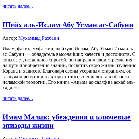
читать далее...
Шейх аль-Ислам Абу Усман ас-Сабуни
Автор:
Мухаммад Рахбани
Имам, факих, муфассир, шейхуль Ислам, Абу Усман Исмаиль
ас-Сабуни — обладатель высочайших качеств и достоинств. С
юных лет, оставшись сиротой, он направил свои стремления
на путь приобретения знаний, посвятив свою жизнь изучению
Корана и хадисов. Благодаря своим усердным стараниям, он
заслужил репутацию авторитетного специалиста в области
исламской теологии. Его книга «Акыда ас-саляф ва асхаб аль-
хадис» […]
читать далее...
Имам Малик: убеждения и ключевые
эпизоды жизни
Автор:
Мухаммад Рахбани