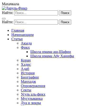
Махачкала
Найти:
Найти:
Главная
Начинающим
Статьи
Акыда
Фикх
Школа имама аш-Шафии
Школа имама Абу Ханифы
Коран
Хадис
Адаб
История
Биографии
Манхадж
Опровержения
Секты
Усуль аль-фикх
Мусульманка
Дуа и зикры