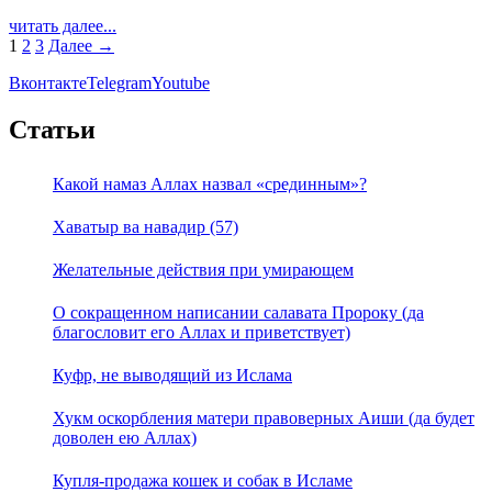
читать далее...
1
2
3
Далее →
Вконтакте
Telegram
Youtube
Статьи
Какой намаз Аллах назвал «срединным»?
Хаватыр ва навадир (57)
Желательные действия при умирающем
О сокращенном написании салавата Пророку (да
благословит его Аллах и приветствует)
Куфр, не выводящий из Ислама
Хукм оскорбления матери правоверных Аиши (да будет
доволен ею Аллах)
Купля-продажа кошек и собак в Исламе