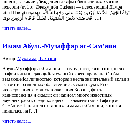
понять, за какие убеждения саляфы обвиняли джахмитов в
неверии (куфр). Джахм ибн Сафван — неверующий Дамра
ибн Шавзаб сказал: تَرَكَ الْجَهْمُ الصَّلَاةَ أَرْبَعِينَ يَوْمًا عَلَى وَجْهِ الشَّكِّ،
فَخَاصَمَهُ بَعْضُ السُّمَنِيَّةُ، فَشَكَّ فَأَقَامَ أَرْبَعِينَ يَوْمًا […]
читать далее...
Имам Абуль-Музаффар ас-Сам’ани
Автор:
Мухаммад Рахбани
Абуль-Музаффар ас-Сам’ани — имам, поэт, литератор, шейх
шафиитов и выдающийся ученый своего времени. Он был
выдающейся личностью, которая внесла значительный вклад в
развитие различных областей исламской науки. Его
исследования касались толкования Корана, фикха,
хадисоведения и акыды; он написал много известных
научных работ, среди которых — знаменитый «Тафсир ас-
Сам’ани». Политическая эпоха имама ас-Сам’ани, которая
пришлась на […]
читать далее...