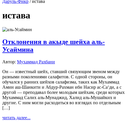
Даруль-Фикр
/
истава
истава
Отклонения в акыде шейха аль-
Усаймина
Автор:
Мухаммад Рахбани
Он — известный шейх, ставший связующим звеном между
разными поколениями салафитов. С одной стороны, он
обучался у ранних шейхов салафизма, таких как Мухаммад
Амин аш-Шанкити и Абдур-Рахман ибн Насир ас-Са‘ди, а с
другой — преподавал более молодым шейхам, среди которых
Мухаммад Салих аль-Мунаджид, Халид аль-Мушайких и
другие. С ним могли расходиться во взглядах по отдельным
[…]
читать далее...