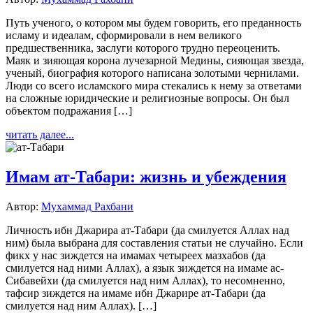
Путь ученого, о котором мы будем говорить, его преданность
исламу и идеалам, сформировали в нем великого
предшественника, заслуги которого трудно переоценить.
Маяк и зияющая корона лучезарной Медины, сияющая звезда,
ученый, биография которого написана золотыми чернилами.
Люди со всего исламского мира стекались к нему за ответами
на сложные юридические и религиозные вопросы. Он был
объектом подражания […]
читать далее...
Имам ат-Табари: жизнь и убеждения
Автор:
Мухаммад Рахбани
Личность ибн Джарира ат-Табари (да смилуется Аллах над
ним) была выбрана для составления статьи не случайно. Если
фикх у нас зиждется на имамах четыреех мазхабов (да
смилуется над ними Аллах), а язык зиждется на имаме ас-
Сибавейхи (да смилуется над ним Аллах), то несомненно,
тафсир зиждется на имаме ибн Джарире ат-Табари (да
смилуется над ним Аллах). […]