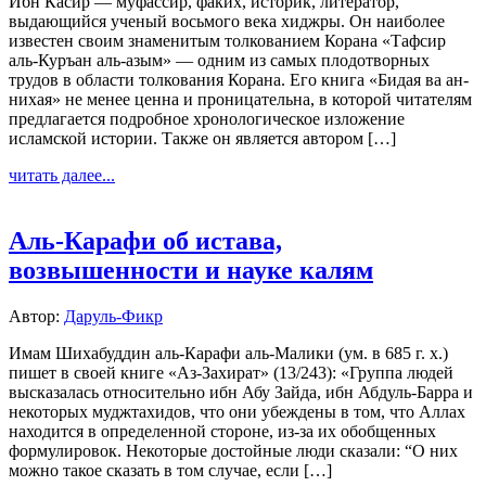
Ибн Касир — муфассир, факих, историк, литератор,
выдающийся ученый восьмого века хиджры. Он наиболее
известен своим знаменитым толкованием Корана «Тафсир
аль-Куръан аль-азым» — одним из самых плодотворных
трудов в области толкования Корана. Его книга «Бидая ва ан-
нихая» не менее ценна и проницательна, в которой читателям
предлагается подробное хронологическое изложение
исламской истории. Также он является автором […]
читать далее...
Аль-Карафи об истава,
возвышенности и науке калям
Автор:
Даруль-Фикр
Имам Шихабуддин аль-Карафи аль-Малики (ум. в 685 г. х.)
пишет в своей книге «Аз-Захират» (13/243): «Группа людей
высказалась относительно ибн Абу Зайда, ибн Абдуль-Барра и
некоторых муджтахидов, что они убеждены в том, что Аллах
находится в определенной стороне, из-за их обобщенных
формулировок. Некоторые достойные люди сказали: “О них
можно такое сказать в том случае, если […]