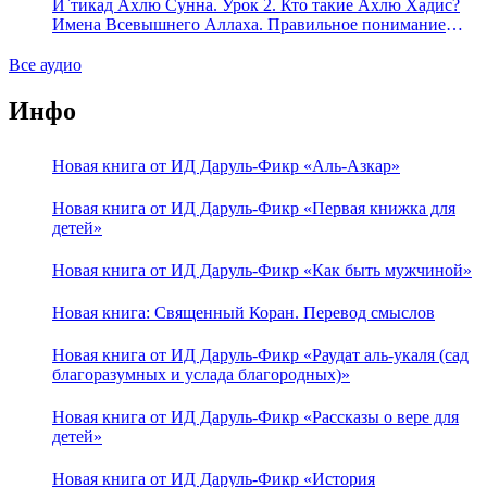
означает утверждение сифата «биля кейфа» (без образа)?
И`тикад Ахлю Сунна. Урок 2. Кто такие Ахлю Хадис?
Имена Всевышнего Аллаха. Правильное понимание
Атрибутов Всевышнего Аллаха
Все аудио
Инфо
Новая книга от ИД Даруль-Фикр «Аль-Азкар»
Новая книга от ИД Даруль-Фикр «Первая книжка для
детей»
Новая книга от ИД Даруль-Фикр «Как быть мужчиной»
Новая книга: Священный Коран. Перевод смыслов
Новая книга от ИД Даруль-Фикр «Раудат аль-укаля (cад
благоразумных и услада благородных)»
Новая книга от ИД Даруль-Фикр «Рассказы о вере для
детей»
Новая книга от ИД Даруль-Фикр «История