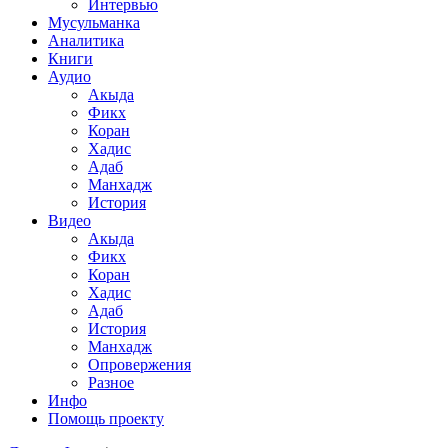
Интервью
Мусульманка
Аналитика
Книги
Аудио
Акыда
Фикх
Коран
Хадис
Адаб
Манхадж
История
Видео
Акыда
Фикх
Коран
Хадис
Адаб
История
Манхадж
Опровержения
Разное
Инфо
Помощь проекту