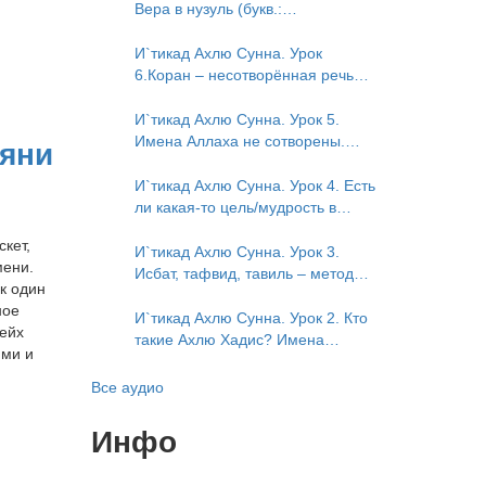
Исмаили. Отрицание телесности
Вера в нузуль (букв.:
в книге Усмана ибн Саида ад-
нисхождение). Мнение Усмана
Дарими. Иман – это слова, дела
ибн Саида ад-Дарими о нузуле.
И`тикад Ахлю Сунна. Урок
и познание
Считал ли ад-Дарими, что Аллах
6.Коран – несотворённая речь
описывается физическим
Аллаха. Наше чтение Корана
движением?
сотворено? Предопределение
И`тикад Ахлю Сунна. Урок 5.
судьбы
Имена Аллаха не сотворены.
яни
Отрицание мутазилитами
сифатов. Описание Аллаха
И`тикад Ахлю Сунна. Урок 4. Есть
сифатом «вадж» (букв.: лик)
ли какая-то цель/мудрость в
деяниях Всевышнего? Можно ли
кет,
отрицать в отношении Аллаха
И`тикад Ахлю Сунна. Урок 3.
мени.
недостатки, отрицание которых
Исбат, тафвид, тавиль – методы
к один
не пришло в Коране и Сунне?
понимания аятов муташабихат.
ное
Концепция ибн Таймийи
Можно ли переводить сифаты
И`тикад Ахлю Сунна. Урок 2. Кто
ейх
аль-хабария на русский язык?
такие Ахлю Хадис? Имена
ями и
Что означает утверждение
Всевышнего Аллаха. Правильное
сифата «биля кейфа» (без
понимание Атрибутов
Все аудио
образа)?
Всевышнего Аллаха
Инфо