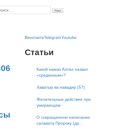
айти:
Вконтакте
Telegram
Youtube
Статьи
306
Какой намаз Аллах назвал
«срединным»?
Хаватыр ва навадир (57)
Желательные действия при
умирающем
исы
О сокращенном написании
салавата Пророку (да
благословит его Аллах и