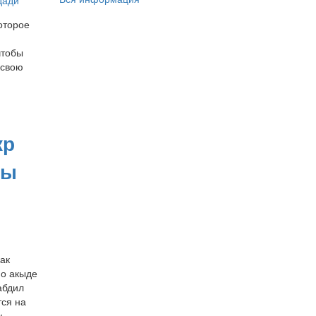
дади
оторое
чтобы
 свою
кр
ры
ак
по акыде
абдил
ся на
у