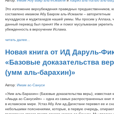
Автор:
Имам Абу Бакр аль-Исмаили
и
Хафиз аль-Хатыб аль-Баг
Это изложение вероубеждения праведных предшественников, к
составлено имамом Абу Бакром аль-Исмаили – авторитетным
мухаддисов и муджтахидов нашей уммы. Мы просим у Аллаха, 
данный перевод был принят Им и помог мусульманам укрепить
убежденность в вероучении Ислама.
читать далее...
Новая книга от ИД Даруль-Фи
«Базовые доказательства ве
(умм аль-барахин)»
Автор:
Имам ас-Сануси
«Умм аль-Барахин» (Базовые доказательства веры), известная к
«Акыда ас-Санусийя» – одна из самых распространенных книг 
в исламском мире. Устаз Абу Али ад-Дагистани перевел ее и сн
небольшими пояснениями, которые, в первую очередь, опирают
толкование своего текста самого имама ас-Сануси. Мы просим 