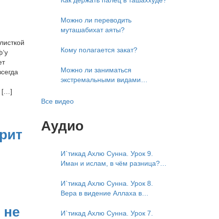
Можно ли переводить
муташабихат аяты?
листкой
Кому полагается закат?
ф‘у
ет
Можно ли заниматься
всегда
экстремальными видами
развлечений?
 […]
Все видео
Аудио
рит
И`тикад Ахлю Сунна. Урок 9.
Иман и ислам, в чём разница?
Можно считать кого-то
обитателем Рая или Ада?
И`тикад Ахлю Сунна. Урок 8.
Вера в видение Аллаха в
следующей жизни. Отрицание
 не
телесности Абу Бакром аль-
И`тикад Ахлю Сунна. Урок 7.