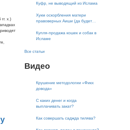
приветствует)
Куфр, не выводящий из Ислама
Хукм оскорбления матери
г. х.)
правоверных Аиши (да будет
нападках
доволен ею Аллах)
приводят
Купля-продажа кошек и собак в
Исламе
те,
Все статьи
Видео
Крушение методологии «Фикх
довода»
С каких денег и когда
выплачивать закат?
‘у
Как совершать саджда тилява?
Как держать палец в ташаххуде?