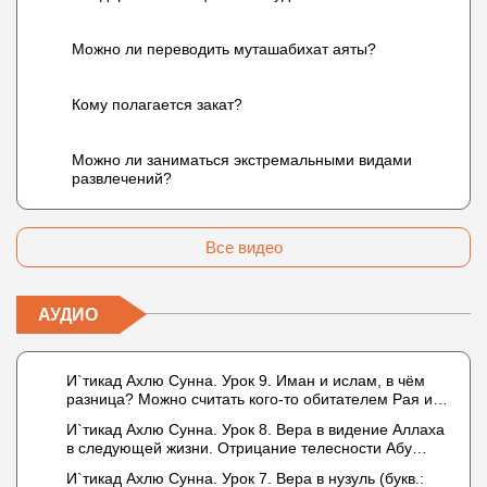
Можно ли переводить муташабихат аяты?
Кому полагается закат?
Можно ли заниматься экстремальными видами
развлечений?
Все видео
АУДИО
И`тикад Ахлю Сунна. Урок 9. Иман и ислам, в чём
разница? Можно считать кого-то обитателем Рая или
Ада?
И`тикад Ахлю Сунна. Урок 8. Вера в видение Аллаха
в следующей жизни. Отрицание телесности Абу
Бакром аль-Исмаили. Отрицание телесности в книге
И`тикад Ахлю Сунна. Урок 7. Вера в нузуль (букв.:
Усмана ибн Саида ад-Дарими. Иман – это слова,