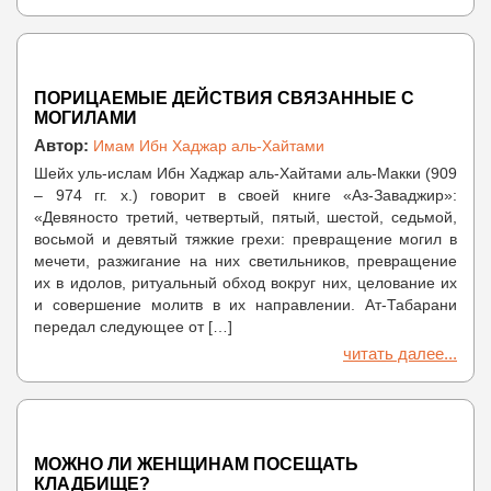
ПОРИЦАЕМЫЕ ДЕЙСТВИЯ СВЯЗАННЫЕ С
МОГИЛАМИ
Автор:
Имам Ибн Хаджар аль-Хайтами
Шейх уль-ислам Ибн Хаджар аль-Хайтами аль-Макки (909
– 974 гг. х.) говорит в своей книге «Аз-Заваджир»:
«Девяносто третий, четвертый, пятый, шестой, седьмой,
восьмой и девятый тяжкие грехи: превращение могил в
мечети, разжигание на них светильников, превращение
их в идолов, ритуальный обход вокруг них, целование их
и совершение молитв в их направлении. Ат-Табарани
передал следующее от […]
читать далее...
МОЖНО ЛИ ЖЕНЩИНАМ ПОСЕЩАТЬ
КЛАДБИЩЕ?