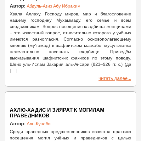
Автор:
Абдуль-Азиз Абу Ибрахим
Хвала Аллаху, Господу миров, мир и благословение
нашему господину Мухаммаду, его семье и всем
сподвижникам. Вопрос посещения кладбища женщинами
– это известный вопрос, относительно которого у учёных
имеются разногласия. Согласно основополагающему
мнению (му’тамад) в шафиитском мазхабе, мусульманке
нежелательно посещать кладбище. Приведём
высказывания шафиитских факихов по этому поводу.
Шейх уль-Ислам Закария аль-Ансари (823–926 гг. х.) (да
[…]
читать далее...
АХЛЮ-ХАДИС И ЗИЯРАТ К МОГИЛАМ
ПРАВЕДНИКОВ
Автор:
Аль-Кунаби
Среди праведных предшественников известна практика
посещения могил учёных и праведников с целью