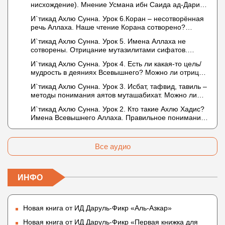
нисхождение). Мнение Усмана ибн Саида ад-Дарими
дела и познание
о нузуле. Считал ли ад-Дарими, что Аллах
И`тикад Ахлю Сунна. Урок 6.Коран – несотворённая
описывается физическим движением?
речь Аллаха. Наше чтение Корана сотворено?
Предопределение судьбы
И`тикад Ахлю Сунна. Урок 5. Имена Аллаха не
сотворены. Отрицание мутазилитами сифатов.
Описание Аллаха сифатом «вадж» (букв.: лик)
И`тикад Ахлю Сунна. Урок 4. Есть ли какая-то цель/
мудрость в деяниях Всевышнего? Можно ли отрицать
в отношении Аллаха недостатки, отрицание которых
И`тикад Ахлю Сунна. Урок 3. Исбат, тафвид, тавиль –
не пришло в Коране и Сунне? Концепция ибн
методы понимания аятов муташабихат. Можно ли
Таймийи
переводить сифаты аль-хабария на русский язык?
И`тикад Ахлю Сунна. Урок 2. Кто такие Ахлю Хадис?
Что означает утверждение сифата «биля кейфа»
Имена Всевышнего Аллаха. Правильное понимание
(без образа)?
Атрибутов Всевышнего Аллаха
Все аудио
ИНФО
Новая книга от ИД Даруль-Фикр «Аль-Азкар»
Новая книга от ИД Даруль-Фикр «Первая книжка для