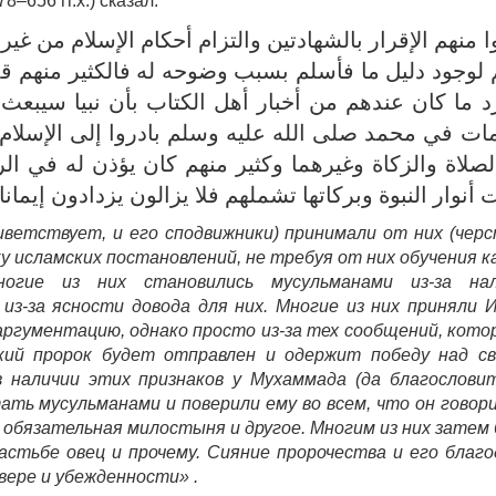
–656 гг.х.) сказал:
ا منهم الإقرار بالشهادتين والتزام أحكام الإسلام من غير إ
لوجود دليل ما فأسلم بسبب وضوحه له فالكثير منهم ق
 ما كان عندهم من أخبار أهل الكتاب بأن نبيا سيبع
مات في محمد صلى الله عليه وسلم بادروا إلى الإسلا
صلاة والزكاة وغيرهما وكثير منهم كان يؤذن له في ال
 أنوار النبوة وبركاتها تشملهم فلا يزالون يزدادون إيمانا 
риветствует, и его сподвижники) принимали от них (чер
у исламских постановлений, не требуя от них обучения к
ногие из них становились мусульманами из-за нал
из-за ясности довода для них. Многие из них приняли 
аргументацию, однако просто из-за тех сообщений, кото
кий пророк будет отправлен и одержит победу над с
в наличии этих признаков у Мухаммада (да благослови
ть мусульманами и поверили ему во всем, что он говори
, обязательная милостыня и другое. Многим из них затем
стьбе овец и прочему. Сияние пророчества и его благ
вере и убежденности» .