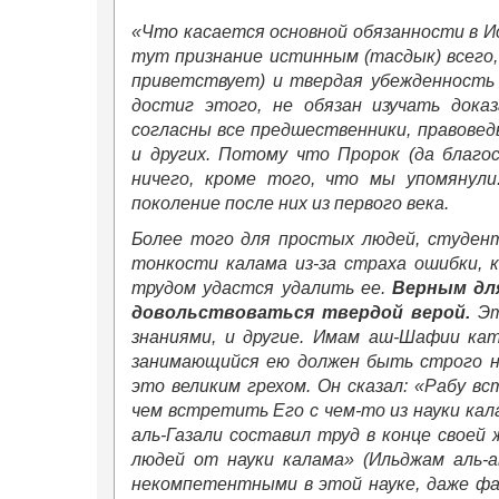
«Что касается основной обязанности в И
тут признание истинным (тасдык) всего,
приветствует) и твердая убежденность 
достиг этого, не обязан изучать дока
согласны все предшественники, правовед
и других. Потому что Пророк (да благо
ничего, кроме того, что мы упомянули
поколение после них из первого века.
Более того для простых людей, студент
тонкости калама из-за страха ошибки, 
трудом удастся удалить ее.
Верным дл
довольствоваться твердой верой.
Эт
знаниями, и другие. Имам аш-Шафии кат
занимающийся ею должен быть строго н
это великим грехом. Он сказал: «Рабу в
чем встретить Его с чем-то из науки кал
аль-Газали составил труд в конце своей
людей от науки калама» (Ильджам аль-а
некомпетентными в этой науке, даже фак