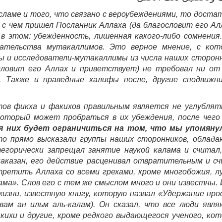
сламе и того, что связано с вероубеждениями, то доста
 с чем пришел Посланник Аллаха (да благословит его Ал
в этом: убежденность, лишенная какого-либо сомнения
зательства мутакаллимов. Это верное мнение, с ко
ы и исследователи-мутакаллимы из числа наших сторон
словит его Аллах и приветствует) не требовал ни от
. Также и праведные халифы после, другие сподвижн
ов фикха и факихов правильным является не углублят
который может пробраться в их убеждения, после чего
я них будет ограничиться на том, что мы упомяну
о прямо высказали группы наших сторонников, облад
егорически запрещал занятие наукой калама и считал
аказан, его действие расценивал отвратительным и с
стретить Аллаха со всеми грехами, кроме многобожия, л
ама». Слов его с тем же смыслом много и они известны.
 жизни, известную книгу, которую назвал «Удержание пр
вам ан ильм аль-калам). Он сказал, что все люди явл
ихи и другие, кроме редкого выдающегося ученого, ко