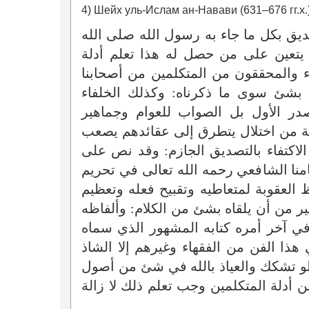
4) Шейх уль-Ислам ан-Навави (631–676 гг.х.
ديق بكل ما جاء به رسول الله صلى الله
 يتعين على من حصل له هذا تعلم أدلة
ء والمحققون من المتكلمين من أصحابنا
 بشئ سوى ما ذكرناه: وكذلك الخلفاء
 الأول بل الصواب للعوام وجماهير
فة من اختلال يتطرق إلى عقائدهم يصعب
الاكتفاء بالتصديق الجازم: وقد نص على
منا الشافعي رحمه الله تعالى في تحريم
 العقوبة لمتعاطيه وتقبيح فعله وتعظيم
خير من أن يلقاه بشئ من الكلام: وألفاظه
في آخر أمره كتابه المشهور الذي سماه
هذا الفن من الفقهاء وغيرهم إلا الشاذ
 ولو تشكك والعياذ بالله في شئ من أصول
من أدلة المتكلمين وجب تعلم ذلك لا زالة