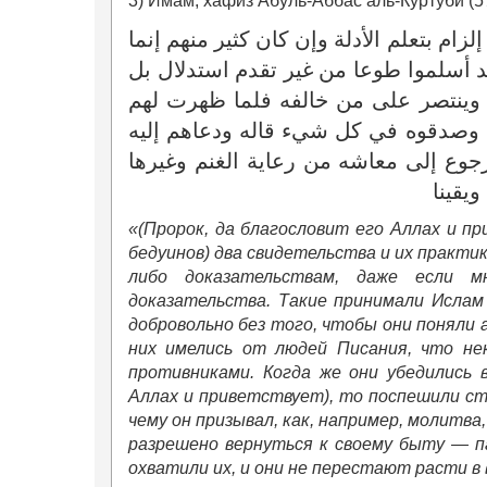
3) Имам, хафиз Абуль-Аббас аль-Куртуби (578
لزام بتعلم الأدلة وإن كان كثير منهم إنما
د أسلموا طوعا من غير تقدم استدلال بل
ث وينتصر على من خالفه فلما ظهرت لهم
م وصدقوه في كل شيء قاله ودعاهم إليه
رجوع إلى معاشه من رعاية الغنم وغيرها
ويقينا
«(Пророк, да благословит его Аллах и п
бедуинов) два свидетельства и их практик
либо доказательствам, даже если м
доказательства. Такие принимали Ислам 
добровольно без того, чтобы они поняли 
них имелись от людей Писания, что не
противниками. Когда же они убедились 
Аллах и приветствует), то поспешили ста
чему он призывал, как, например, молитва
разрешено вернуться к своему быту — па
охватили их, и они не перестают расти в 