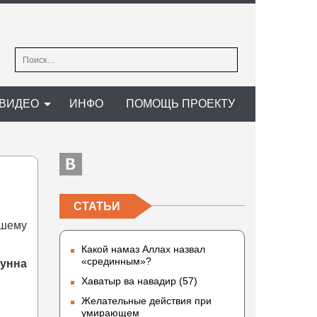
Найти:
ВИДЕО
ИНФО
ПОМОЩЬ ПРОЕКТУ
СТАТЬИ
ашему
Какой намаз Аллах назвал
«срединным»?
унна
Хаватыр ва навадир (57)
Желательные действия при
умирающем