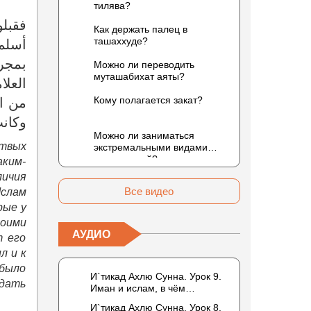
тилява?
فقبلو
Как держать палец в
ташаххуде?
أسلم 
بمجرد
Можно ли переводить
муташабихат аяты?
العلا
Кому полагается закат?
من ال
وكانت
Можно ли заниматься
ствых
экстремальными видами
развлечений?
аким-
ичия
Все видео
Ислам
рые у
воими
АУДИО
т его
л и к
 было
И`тикад Ахлю Сунна. Урок 9.
одать
Иман и ислам, в чём
разница? Можно считать кого-
И`тикад Ахлю Сунна. Урок 8.