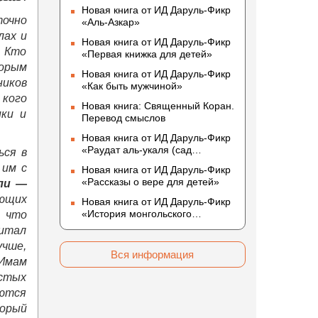
Новая книга от ИД Даруль-Фикр
точно
«Аль-Азкар»
лах и
Новая книга от ИД Даруль-Фикр
. Кто
«Первая книжка для детей»
торым
Новая книга от ИД Даруль-Фикр
ников
«Как быть мужчиной»
 кого
Новая книга: Священный Коран.
ики и
Перевод смыслов
Новая книга от ИД Даруль-Фикр
«Раудат аль-укаля (cад
ься в
благоразумных и услада
 им с
Новая книга от ИД Даруль-Фикр
благородных)»
«Рассказы о вере для детей»
ли —
ающих
Новая книга от ИД Даруль-Фикр
«История монгольского
, что
нашествия»
читал
учше,
Вся информация
 Имам
остых
яются
торый