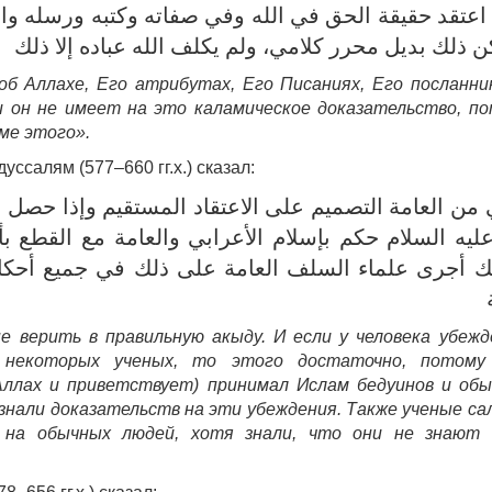
عتقد حقيقة الحق في الله وفي صفاته وكتبه ورسله والي
ن ذلك بديل محرر كلامي، ولم يكلف الله عباده إلا ذلك
б Аллахе, Его атрибутах, Его Писаниях, Его посланни
и он не имеет на это каламическое доказательство, п
оме этого».
уссалям (577–660 гг.х.) сказал:
من العامة التصميم على الاعتقاد المستقيم وإذا حصل ال
عليه السلام حكم بإسلام الأعرابي والعامة مع القطع بأ
 أجرى علماء السلف العامة على ذلك في جميع أحكام ا
 верить в правильную акыду. И если у человека убежд
 некоторых ученых, то этого достаточно, потому
Аллах и приветствует) принимал Ислам бедуинов и об
е знали доказательств на эти убеждения. Также ученые с
 на обычных людей, хотя знали, что они не знают