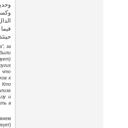
وحديث
وكسرى
الدال
فيما 
حينئذ
”, за
 были
вует)
ругих
, что
ков к
. Кто
ализа
изу и
ать в
овием
вует)