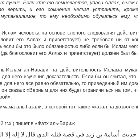
т лучше. Если кто-то сомневается, упаси Аллах, в чем-
мо верить, и его сомнение нельзя устранить, кром
 мутакаллимов, то ему необходимо обучиться ему, 
 Ислам человека на основе слепого следования действит
ловит его Аллах и приветствует) не требовал ни от ко
ь если бы это было обязанностью либо если бы Ислам чел
 (да благословит его Аллах и приветствует) должен был бы
ль-Ислам ан-Навави на действительность Ислама мука
 для него изучения доказательств. Если бы он считал, что
в для него все равно обязательно, то приведенный им дов
он сказал: «Верным для них будет ограничиться на том, ч
рой».
имама аль-Газали, в которой тот также указал на дозволен
 гг.х.) пишет в «Фатх аль-Бари»:
ديث أسامة بن زيد في قصة قتله الذي قال لا إله إلا ال