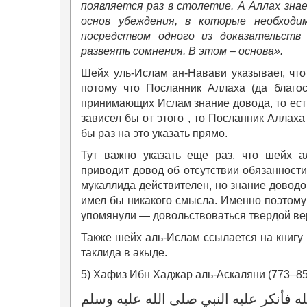
появляется раз в столетие. А Аллах знае
основ убеждения, в которые необходи
посредством одного из доказательств
развеять сомнения. В этом – основа».
Шейх уль-Ислам ан-Навави указывает, что
потому что Посланник Аллаха (да благос
принимающих Ислам знание довода, то ест
зависел бы от этого , то Посланник Аллаха
бы раз на это указать прямо.
Тут важно указать еще раз, что шейх а
приводит довод об отсутствии обязанности
мукаллида действителен, но знание доводо
имел бы никакого смысла. Именно поэтому 
упомянули — довольствоваться твердой ве
Также шейх аль-Ислам ссылается на книгу 
таклида в акыде.
5) Хафиз Ибн Хаджар аль-Аскаляни (773–852
له فأنكر عليه النبي صلى الله عليه وسلم