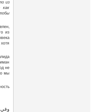
то из
е как
чтобы
елен,
го из
овека
 хотя
ллида
 иман
од не
то мы
ность
وفي ح