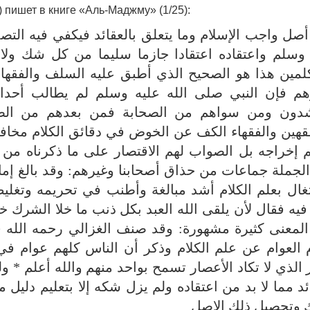
) пишет в книге «Аль-Маджму» (1/25):
أصل واجب الإسلام وما يتعلق بالعقائد فيكفي فيه التص
 وسلم واعتقاده اعتقادا جازما سليما من كل شك ولا
لمين هذا هو الصحيح الذي أطبق عليه السلف والفقها
هم فإن النبي صلى الله عليه وسلم لم يطالب أحدا
شدون ومن سواهم من الصحابة فمن بعدهم من الصدر
قهين والفقهاء الكف عن الخوض في دقائق الكلام مخا
 إخراجه بل الصواب لهم الاقتصار على ما ذكرناه من 
لجملة جماعات من حذاق أصحابنا وغيرهم: وقد بالغ إما
غال بعلم الكلام أشد مبالغة وأطنب في تحريمه وتغليظ
 فيه فقال لأن يلقى الله العبد بكل ذنب ما خلا الشرك 
المعنى كثيرة مشهورة: وقد صنف الغزالي رحمه الله 
 العوام عن علم الكلام وذكر أن الناس كلهم عوام في 
ر الذي لا تكاد الأعصار تسمح بواحد منهم والله أعلم *
ئد مما لا بد من اعتقاده ولم يزل شكه إلا بتعليم دليل 
 وتحصيل ذلك الاصل