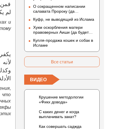
فمن ا
О сокращенном написании
لم يك
салавата Пророку (да
благословит его Аллах и
Куфр, не выводящий из Ислама
приветствует)
ках и
Хукм оскорбления матери
отому
правоверных Аиши (да будет
доволен ею Аллах)
Купля-продажа кошек и собак в
Исламе
يكفي 
لأنه 
Все статьи
وكذلك
الأدلة
ВИДЕО
ения,
 что
Крушение методологии
ычных
«Фикх довода»
аляфы
С каких денег и когда
 этих
выплачивать закат?
Как совершать саджда