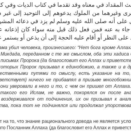
 المقداد في معناه وقد تقدما في كتاب الديات وفي ك
 وغيرهما من الملوك يدعوهم إلى التوحيد إلى غير ذلك 
 على أنه صلى الله عليه وسلم لم يزد في دعائه المشر
جاء به عنه فمن فعل ذلك قبل منه سواء كان إذعانه ع
 على النظر أو أقام عليه الحجة إلى أن يذعن أو يستمر 
ма убил человека, произнесшего: “Нет бога кроме Аллаха
е Микдада, переданном с те же смыслом, оба эти хадиса
 письмах Пророка (да благословит его Аллах и приветст
которых Пророк призывал к единобожию, а также и в д
ественными путями по смыслу, есть указание на то
ветствует) ничего не прибавлял в призыве многобожни
 они уверовали в него и то, с чем он пришел от Аллаха
такого его Ислам, не важно, покорялся он после ан
воздерживался от подчинения, их он призывал к анал
тва, пока тот не подчинялся или продолжал упорствов
 на то, что знание рационального довода не является усл
что Посланник Аллаха (да благословит его Аллах и приветст