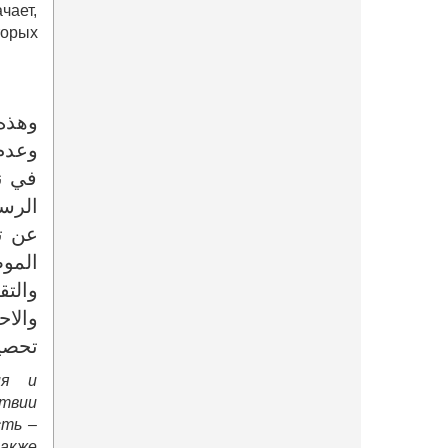
чает,
торых
وهذه 
وعدم 
في ن
الرسل
عن تق
الموص
والت.
والاح
تحصيل
ия и
твии
сть –
также