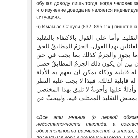
обучал доводу лишь тогда, когда человек з
что изучение довода не является индивиду
ситуациях.
6) Имам ас-Сануси (832–895 гг.х.) пишет в 
ليد. وأما على القول بالاكتفاء بالتقليد
ائلين بهذا القول- الجزمُ المطابقُ للحق
ا يجوز والجزمُ كذلك بما يجب في حق
 بين أن يكون ذلك الجزمُ المطابقُ حصل
 قابلية وذكاء يمكن أن يفهم به الأدلة
ه قابلية لذلك، فهذا لا يجب عليه النظر
أدلةٌ عليها وأجوبةٌ لا تليق بهذا المختصر
بمحض التقليد المختلف فيه، وليبحثْ عن
«Все эти мнения (о первой обяза
недостаточности таклида, а согл
обязательности размышлений и знания, 
правильная вера в отношении того, что А