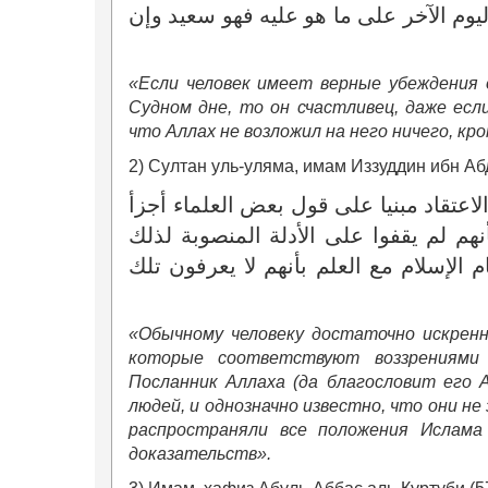
وم الآخر على ما هو عليه فهو سعيد وإن
«Если человек имеет верные убеждения о
Судном дне, то он счастливец, даже есл
что Аллах не возложил на него ничего, кр
2) Султан уль-уляма, имам Иззуддин ибн Абд
اعتقاد مبنيا على قول بعض العلماء أجزأ
نهم لم يقفوا على الأدلة المنصوبة لذلك
لإسلام مع العلم بأنهم لا يعرفون تلك
«Обычному человеку достаточно искренне
которые соответствуют воззрениями
Посланник Аллаха (да благословит его 
людей, и однозначно известно, что они н
распространяли все положения Ислама
доказательств».