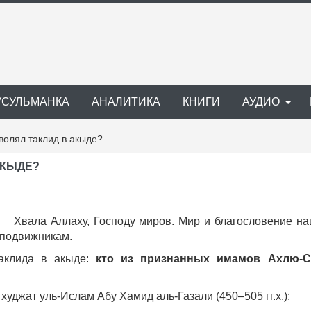
УСУЛЬМАНКА
АНАЛИТИКА
КНИГИ
АУДИО
зволял таклид в акыде?
АКЫДЕ?
Хвала Аллаху, Господу миров. Мир и благословение н
сподвижникам.
аклида в акыде:
кто из признанных имамов Ахлю-С
худжат уль-Ислам Абу Хамид аль-Газали (450–505 гг.х.):