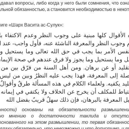
адавал вопросы, либо когда у него были сомнения, что озна
альной обязанностью, а становится необходимостью в неко
книге «Шарх Васита ас-Сулук»:
الأقوال كلها مبنية على وجوب النظر وعدم الاكتفاء بالتق
وجوب النظر والمعرفة الناشئة عنه، فأول واجب- عند الق
فس الأمر بما يجب في حق الله تعالى وما يستحيل وم
 وما يستحيل وما يجوز ولا فرق عندهم في صحة الإيمان
ليد أو عن برهان. ومن أهل السنة من فرّق بين من له
لة إلى المعرفة، فهذا يجب عليه النظرُ وبين من ليس ل
قليد يكفيه. ولعلماء الكلام في هذه المسألة طرقٌ وأقوالٌ و
تياط للمكلف أن يخرج عن الخلاف ولا يكتفي في إيمانه 
 المعرفة بالبرهان، فإن ذلك سهلٌ قريبٌ بفضل الله
нности) основаны на обязательности размышлен
асно мнению о достаточности таклида и отсутс
основанного на этом размышлении, то первая обязанно
ллаху обязательно, что невозможно и что допустимо, и 