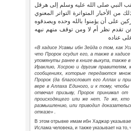
تب النبي صلى الله عليه وسلم إلى هرقل
من الأخبار المتواترة التواتر المعنوي
كين على أن يؤمنوا بالله وحده ويصدقوه
ن تقدم نظر أم لا ومن توقف منهم نبهه
على عناده
«В хадисе Усамы ибн Зейда о том, как Уса
что Пророк осудил его, а также в хадис
упомянуты ранее в книге выкупа, также в
Ираклию, Хосрою и другим правителям, 
сообщениях, которые передаются множ
Пророк (да благословит его Аллах и при
вере в Аллаха Единого, и к тому, чтобы
отвечал призыву, Пророк принимал от 
происходящего или же нет. Те же, кто 
размышлению, или приводил доказательс
отказе» .
В этом отрывке имам ибн Хаджар указывает
Ислама человека, и также указывает на то, 